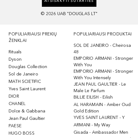
ATSISAKYTI SUTARTIES
©
2026
UAB "DOUGLAS LT"
POPULIARIAUSI PREKIŲ
POPULIARIAUSI PRODUKTAI
ŽENKLAI
SOL DE JANEIRO - Cheirosa
Rituals
48
EMPORIO ARMANI - Stronger
Dyson
With You
Douglas Collection
EMPORIO ARMANI - Stronger
Sol de Janeiro
With You Intensely
MATH SCIETIFIC
JEAN PAUL GAULTIER - Le
Yves Saint Laurent
Male Le Parfum
DIOR
BILLIE EILISH - Eilish
CHANEL
AL HARAMAIN - Amber Oud
Dolce & Gabbana
Gold Edition
YVES SAINT LAURENT - Y
Jean Paul Gaultier
ARMANI - My Way
PAESE
Gisada - Ambassador Men
HUGO BOSS