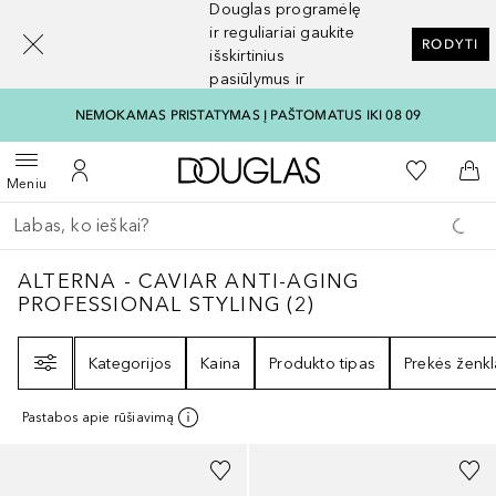
Douglas programėlę
[navigation.slideout.screenreader]
ir reguliariai gaukite
RODYTI
išskirtinius
pasiūlymus ir
nuolaidas
NEMOKAMAS PRISTATYMAS Į PAŠTOMATUS IKI 08 09
Į Douglas pagrindinį pu
Į mano nor
Atidaryti meniu
Į mano paskyrą
Į kr
Meniu
Grįžk atgal
Vykdykite paiešką
ALTERNA - CAVIAR ANTI-AGING PROFESS
ALTERNA - CAVIAR ANTI-AGING
PROFESSIONAL STYLING
(
2
)
Filtras
Kategorijos
Kaina
Produkto tipas
Prekės ženkl
Pastabos apie rūšiavimą