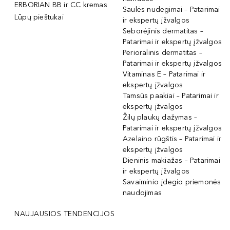
ERBORIAN BB ir CC kremas
Saulės nudegimai – Patarimai
Lūpų pieštukai
ir ekspertų įžvalgos
Seborėjinis dermatitas –
Patarimai ir ekspertų įžvalgos
Perioralinis dermatitas –
Patarimai ir ekspertų įžvalgos
Vitaminas E – Patarimai ir
ekspertų įžvalgos
Tamsūs paakiai – Patarimai ir
ekspertų įžvalgos
Žilų plaukų dažymas –
Patarimai ir ekspertų įžvalgos
Azelaino rūgštis – Patarimai ir
ekspertų įžvalgos
Dieninis makiažas – Patarimai
ir ekspertų įžvalgos
Savaiminio įdegio priemonės
naudojimas
NAUJAUSIOS TENDENCIJOS