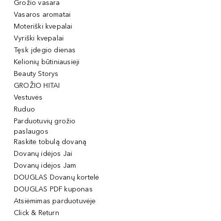
Grožio vasara
Vasaros aromatai
Moteriški kvepalai
Vyriški kvepalai
Tęsk įdegio dienas
Kelionių būtiniausieji
Beauty Storys
GROŽIO HITAI
Vestuvės
Ruduo
Parduotuvių grožio
paslaugos
Raskite tobulą dovaną
Dovanų idėjos Jai
Dovanų idėjos Jam
DOUGLAS Dovanų kortelė
DOUGLAS PDF kuponas
Atsiėmimas parduotuvėje
Click & Return