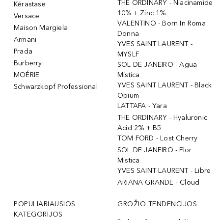
THE ORDINARY - Niacinamide
Kérastase
10% + Zinc 1%
Versace
VALENTINO - Born In Roma
Maison Margiela
Donna
Armani
YVES SAINT LAURENT -
Prada
MYSLF
Burberry
SOL DE JANEIRO - Agua
MOÉRIE
Mistica
YVES SAINT LAURENT - Black
Schwarzkopf Professional
Opium
LATTAFA - Yara
THE ORDINARY - Hyaluronic
Acid 2% + B5
TOM FORD - Lost Cherry
SOL DE JANEIRO - Flor
Mistica
YVES SAINT LAURENT - Libre
ARIANA GRANDE - Cloud
POPULIARIAUSIOS
GROŽIO TENDENCIJOS
KATEGORIJOS