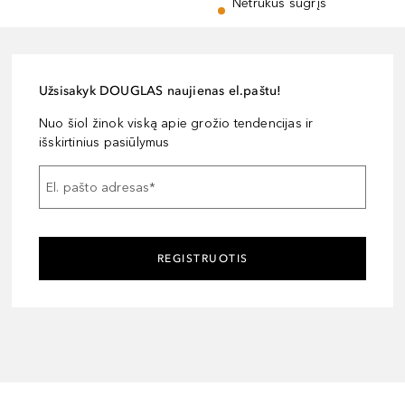
Netrukus sugrįš
Užsisakyk DOUGLAS naujienas el.paštu!
Nuo šiol žinok viską apie grožio tendencijas ir
išskirtinius pasiūlymus
El. pašto adresas
*
REGISTRUOTIS