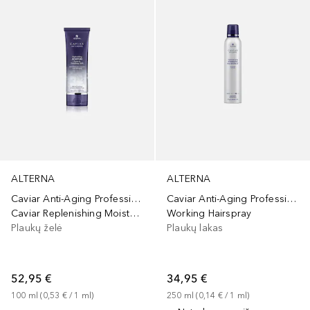
ALTERNA
ALTERNA
Caviar Anti-Aging Professional Styling
Caviar Anti-Aging Professional Styling
Caviar Replenishing Moisture Leave-In Smoothing Gelee
Working Hairspray
Plaukų želė
Plaukų lakas
52,95 €
34,95 €
100
ml
 (
0,53 €
 / 
1
ml
)
250
ml
 (
0,14 €
 / 
1
ml
)