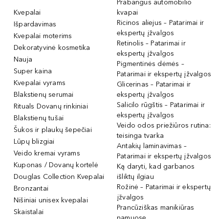
Prabangūs automobilio
Kvepalai
kvapai
Ricinos aliejus – Patarimai ir
Išpardavimas
ekspertų įžvalgos
Kvepalai moterims
Retinolis – Patarimai ir
Dekoratyvinė kosmetika
ekspertų įžvalgos
Nauja
Pigmentinės dėmės –
Super kaina
Patarimai ir ekspertų įžvalgos
Kvepalai vyrams
Glicerinas – Patarimai ir
Blakstienų serumai
ekspertų įžvalgos
Salicilo rūgštis – Patarimai ir
Rituals Dovanų rinkiniai
ekspertų įžvalgos
Blakstienų tušai
Veido odos priežiūros rutina:
Šukos ir plaukų šepečiai
teisinga tvarka
Lūpų blizgiai
Antakių laminavimas –
Veido kremai vyrams
Patarimai ir ekspertų įžvalgos
Kuponas / Dovanų kortelė
Ką daryti, kad garbanos
Douglas Collection Kvepalai
išliktų ilgiau
Rožinė – Patarimai ir ekspertų
Bronzantai
įžvalgos
Nišiniai unisex kvepalai
Prancūziškas manikiūras
Skaistalai
namuose