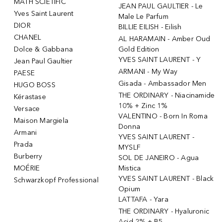
MATH SCIETIFIC
JEAN PAUL GAULTIER - Le
Yves Saint Laurent
Male Le Parfum
DIOR
BILLIE EILISH - Eilish
CHANEL
AL HARAMAIN - Amber Oud
Dolce & Gabbana
Gold Edition
YVES SAINT LAURENT - Y
Jean Paul Gaultier
ARMANI - My Way
PAESE
Gisada - Ambassador Men
HUGO BOSS
THE ORDINARY - Niacinamide
Kérastase
10% + Zinc 1%
Versace
VALENTINO - Born In Roma
Maison Margiela
Donna
Armani
YVES SAINT LAURENT -
Prada
MYSLF
Burberry
SOL DE JANEIRO - Agua
MOÉRIE
Mistica
YVES SAINT LAURENT - Black
Schwarzkopf Professional
Opium
LATTAFA - Yara
THE ORDINARY - Hyaluronic
Acid 2% + B5