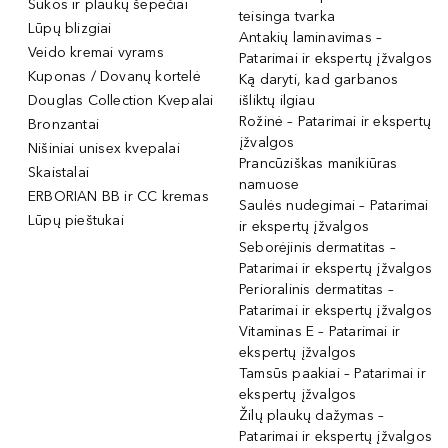
Šukos ir plaukų šepečiai
teisinga tvarka
Lūpų blizgiai
Antakių laminavimas –
Veido kremai vyrams
Patarimai ir ekspertų įžvalgos
Kuponas / Dovanų kortelė
Ką daryti, kad garbanos
Douglas Collection Kvepalai
išliktų ilgiau
Rožinė – Patarimai ir ekspertų
Bronzantai
įžvalgos
Nišiniai unisex kvepalai
Prancūziškas manikiūras
Skaistalai
namuose
ERBORIAN BB ir CC kremas
Saulės nudegimai – Patarimai
Lūpų pieštukai
ir ekspertų įžvalgos
Seborėjinis dermatitas –
Patarimai ir ekspertų įžvalgos
Perioralinis dermatitas –
Patarimai ir ekspertų įžvalgos
Vitaminas E – Patarimai ir
ekspertų įžvalgos
Tamsūs paakiai – Patarimai ir
ekspertų įžvalgos
Žilų plaukų dažymas –
Patarimai ir ekspertų įžvalgos