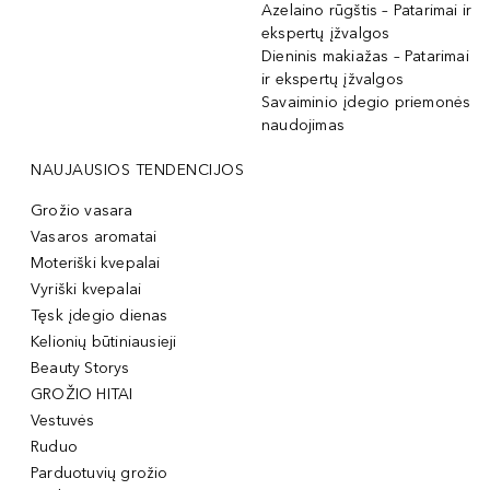
Azelaino rūgštis – Patarimai ir
ekspertų įžvalgos
Dieninis makiažas – Patarimai
ir ekspertų įžvalgos
Savaiminio įdegio priemonės
naudojimas
NAUJAUSIOS TENDENCIJOS
Grožio vasara
Vasaros aromatai
Moteriški kvepalai
Vyriški kvepalai
Tęsk įdegio dienas
Kelionių būtiniausieji
Beauty Storys
GROŽIO HITAI
Vestuvės
Ruduo
Parduotuvių grožio