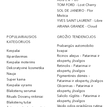
TOM FORD - Lost Cherry
SOL DE JANEIRO - Flor
Mistica
YVES SAINT LAURENT - Libre
ARIANA GRANDE - Cloud
POPULIARIAUSIOS
GROŽIO TENDENCIJOS
KATEGORIJOS
Prabangūs automobilio
Kvepalai
kvapai
Ricinos aliejus – Patarimai ir
Išpardavimas
ekspertų įžvalgos
Kvepalai moterims
Retinolis – Patarimai ir
Dekoratyvinė kosmetika
ekspertų įžvalgos
Nauja
Pigmentinės dėmės –
Super kaina
Patarimai ir ekspertų įžvalgos
Kvepalai vyrams
Glicerinas – Patarimai ir
Blakstienų serumai
ekspertų įžvalgos
Salicilo rūgštis – Patarimai ir
Rituals Dovanų rinkiniai
ekspertų įžvalgos
Blakstienų tušai
Veido odos priežiūros rutina: