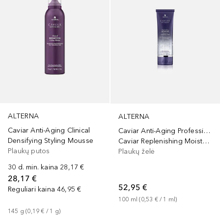
ALTERNA
ALTERNA
Caviar Anti-Aging Clinical
Caviar Anti-Aging Professional Styling
Densifying Styling Mousse
Caviar Replenishing Moisture Leave-In Smoothing Gelee
Plaukų putos
Plaukų želė
30 d. min. kaina
28,17 €
28,17 €
52,95 €
Reguliari kaina
46,95 €
100
ml
 (
0,53 €
 / 
1
ml
)
145
g
 (
0,19 €
 / 
1
g
)