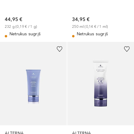
44,95 €
34,95 €
232
g
 (
0,19 €
 / 
1
g
)
250
ml
 (
0,14 €
 / 
1
ml
)
Netrukus sugrįš
Netrukus sugrįš
ALTERNA
ALTERNA