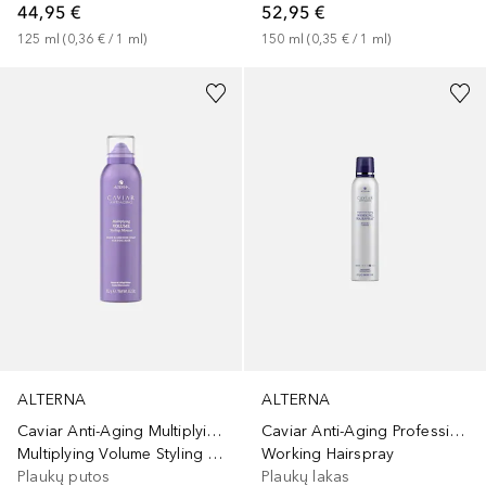
44,95 €
52,95 €
125
ml
 (
0,36 €
 / 
1
ml
)
150
ml
 (
0,35 €
 / 
1
ml
)
ALTERNA
ALTERNA
Caviar Anti-Aging Multiplying Volume
Caviar Anti-Aging Professional Styling
Multiplying Volume Styling Mousse
Working Hairspray
Plaukų putos
Plaukų lakas