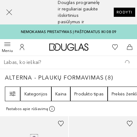
Douglas programėlę
[navigation.slideout.screenreader]
ir reguliariai gaukite
RODYTI
išskirtinius
pasiūlymus ir
nuolaidas
NEMOKAMAS PRISTATYMAS Į PAŠTOMATUS IKI 08 09
Į Douglas pagrindinį pu
Į mano nor
Atidaryti meniu
Į mano paskyrą
Į kr
Meniu
Grįžk atgal
Vykdykite paiešką
ALTERNA - PLAUKŲ FORMAVIMAS
8
REZULT
ALTERNA - PLAUKŲ FORMAVIMAS
(
8
)
Filtras
Kategorijos
Kaina
Produkto tipas
Prekės ženkl
Pastabos apie rūšiavimą