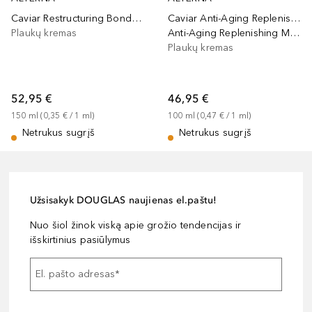
Caviar Restructuring Bond Repair Leave-In Protein Cream
Caviar Anti-Aging Replenishing Moisture
Plaukų kremas
Anti-Aging Replenishing Moisture CC Cream
Plaukų kremas
52,95 €
46,95 €
150
ml
 (
0,35 €
 / 
1
ml
)
100
ml
 (
0,47 €
 / 
1
ml
)
Netrukus sugrįš
Netrukus sugrįš
Užsisakyk DOUGLAS naujienas el.paštu!
Nuo šiol žinok viską apie grožio tendencijas ir
išskirtinius pasiūlymus
El. pašto adresas
*