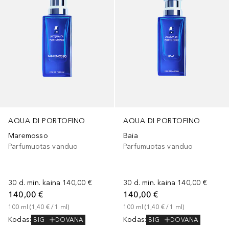
AQUA DI PORTOFINO
AQUA DI PORTOFINO
Maremosso
Baia
Parfumuotas vanduo
Parfumuotas vanduo
30 d. min. kaina
140,00 €
30 d. min. kaina
140,00 €
140,00 €
140,00 €
100
ml
 (
1,40 €
 / 
1
ml
)
100
ml
 (
1,40 €
 / 
1
ml
)
Kodas
:
Kodas
:
BIG
DOVANA
BIG
DOVANA