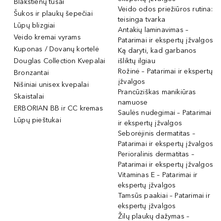
Blakstienų tušai
Veido odos priežiūros rutina:
Šukos ir plaukų šepečiai
teisinga tvarka
Lūpų blizgiai
Antakių laminavimas –
Veido kremai vyrams
Patarimai ir ekspertų įžvalgos
Kuponas / Dovanų kortelė
Ką daryti, kad garbanos
Douglas Collection Kvepalai
išliktų ilgiau
Rožinė – Patarimai ir ekspertų
Bronzantai
įžvalgos
Nišiniai unisex kvepalai
Prancūziškas manikiūras
Skaistalai
namuose
ERBORIAN BB ir CC kremas
Saulės nudegimai – Patarimai
Lūpų pieštukai
ir ekspertų įžvalgos
Seborėjinis dermatitas –
Patarimai ir ekspertų įžvalgos
Perioralinis dermatitas –
Patarimai ir ekspertų įžvalgos
Vitaminas E – Patarimai ir
ekspertų įžvalgos
Tamsūs paakiai – Patarimai ir
ekspertų įžvalgos
Žilų plaukų dažymas –