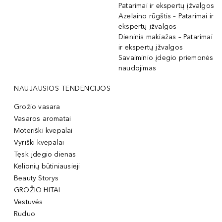
Patarimai ir ekspertų įžvalgos
Azelaino rūgštis – Patarimai ir
ekspertų įžvalgos
Dieninis makiažas – Patarimai
ir ekspertų įžvalgos
Savaiminio įdegio priemonės
naudojimas
NAUJAUSIOS TENDENCIJOS
Grožio vasara
Vasaros aromatai
Moteriški kvepalai
Vyriški kvepalai
Tęsk įdegio dienas
Kelionių būtiniausieji
Beauty Storys
GROŽIO HITAI
Vestuvės
Ruduo