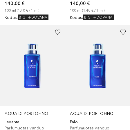
140,00 €
140,00 €
100
ml
 (
1,40 €
 / 
1
ml
)
100
ml
 (
1,40 €
 / 
1
ml
)
Kodas
:
Kodas
:
BIG
DOVANA
BIG
DOVANA
AQUA DI PORTOFINO
AQUA DI PORTOFINO
Levante
Falò
Parfumuotas vanduo
Parfumuotas vanduo