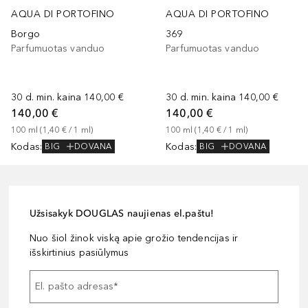
AQUA DI PORTOFINO
AQUA DI PORTOFINO
Borgo
369
Parfumuotas vanduo
Parfumuotas vanduo
30 d. min. kaina
140,00 €
30 d. min. kaina
140,00 €
140,00 €
140,00 €
100
ml
 (
1,40 €
 / 
1
ml
)
100
ml
 (
1,40 €
 / 
1
ml
)
Kodas
:
Kodas
:
BIG
DOVANA
BIG
DOVANA
Užsisakyk DOUGLAS naujienas el.paštu!
Nuo šiol žinok viską apie grožio tendencijas ir
išskirtinius pasiūlymus
El. pašto adresas
*