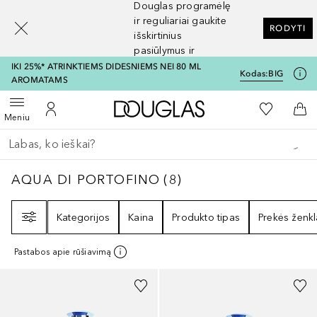
Douglas programėlę
[navigation.slideout.screenreader]
ir reguliariai gaukite
RODYTI
išskirtinius
pasiūlymus ir
nuolaidas
IKI 25%* ATRINKTIEMS DIDESNIEMS NEI 80 ML
Kodas:
BIG
AROMATAMS
Į Douglas pagrindinį pu
Į mano nor
Atidaryti meniu
Į mano paskyrą
Į kr
Meniu
Grįžk atgal
Vykdykite paiešką
AQUA DI PORTOFINO
8
REZULTATAI
AQUA DI PORTOFINO
(
8
)
Filtras
Kategorijos
Kaina
Produkto tipas
Prekės ženkl
Pastabos apie rūšiavimą