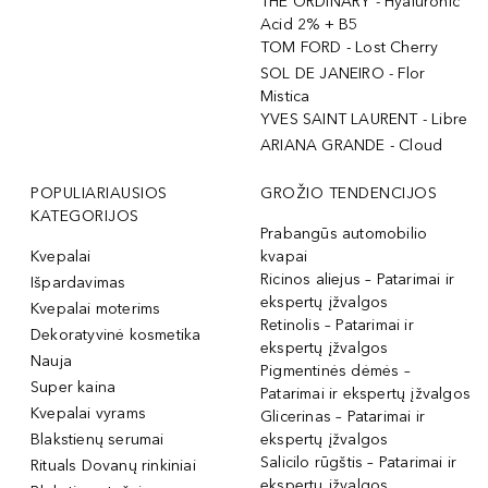
THE ORDINARY - Hyaluronic
Acid 2% + B5
TOM FORD - Lost Cherry
SOL DE JANEIRO - Flor
Mistica
YVES SAINT LAURENT - Libre
ARIANA GRANDE - Cloud
POPULIARIAUSIOS
GROŽIO TENDENCIJOS
KATEGORIJOS
Prabangūs automobilio
Kvepalai
kvapai
Ricinos aliejus – Patarimai ir
Išpardavimas
ekspertų įžvalgos
Kvepalai moterims
Retinolis – Patarimai ir
Dekoratyvinė kosmetika
ekspertų įžvalgos
Nauja
Pigmentinės dėmės –
Super kaina
Patarimai ir ekspertų įžvalgos
Kvepalai vyrams
Glicerinas – Patarimai ir
Blakstienų serumai
ekspertų įžvalgos
Salicilo rūgštis – Patarimai ir
Rituals Dovanų rinkiniai
ekspertų įžvalgos