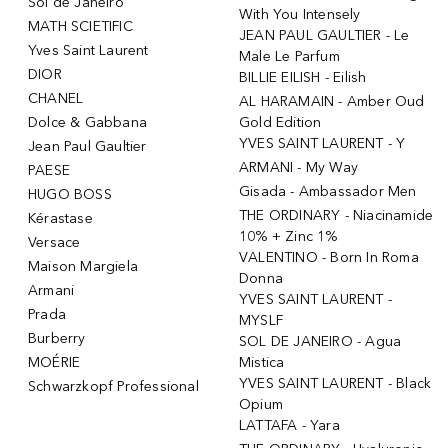
Sol de Janeiro
With You Intensely
MATH SCIETIFIC
JEAN PAUL GAULTIER - Le
Yves Saint Laurent
Male Le Parfum
DIOR
BILLIE EILISH - Eilish
CHANEL
AL HARAMAIN - Amber Oud
Dolce & Gabbana
Gold Edition
YVES SAINT LAURENT - Y
Jean Paul Gaultier
ARMANI - My Way
PAESE
Gisada - Ambassador Men
HUGO BOSS
THE ORDINARY - Niacinamide
Kérastase
10% + Zinc 1%
Versace
VALENTINO - Born In Roma
Maison Margiela
Donna
Armani
YVES SAINT LAURENT -
Prada
MYSLF
Burberry
SOL DE JANEIRO - Agua
MOÉRIE
Mistica
YVES SAINT LAURENT - Black
Schwarzkopf Professional
Opium
LATTAFA - Yara