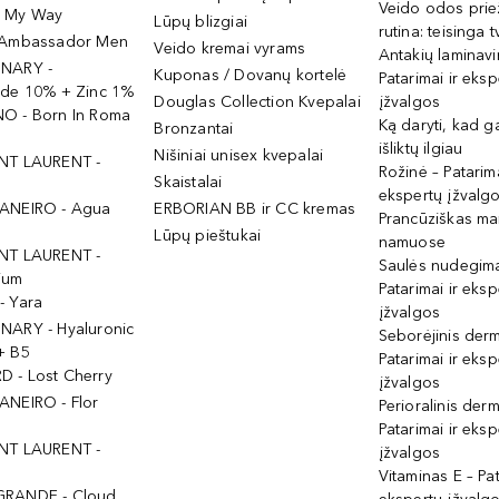
Veido odos prie
- My Way
Lūpų blizgiai
rutina: teisinga 
 Ambassador Men
Veido kremai vyrams
Antakių laminav
INARY -
Kuponas / Dovanų kortelė
Patarimai ir eksp
ide 10% + Zinc 1%
Douglas Collection Kvepalai
įžvalgos
O - Born In Roma
Ką daryti, kad 
Bronzantai
išliktų ilgiau
Nišiniai unisex kvepalai
NT LAURENT -
Rožinė – Patarima
Skaistalai
ekspertų įžvalg
ANEIRO - Agua
ERBORIAN BB ir CC kremas
Prancūziškas ma
Lūpų pieštukai
namuose
NT LAURENT -
Saulės nudegima
ium
Patarimai ir eksp
- Yara
įžvalgos
NARY - Hyaluronic
Seborėjinis derm
+ B5
Patarimai ir eksp
 - Lost Cherry
įžvalgos
ANEIRO - Flor
Perioralinis derm
Patarimai ir eksp
NT LAURENT -
įžvalgos
Vitaminas E – Pat
GRANDE - Cloud