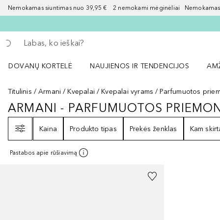
Nemokamas siuntimas nuo 39,95 € 2 nemokami mėginėliai Nemokamas d
Grįžk atgal
Vykdykite paiešką
DOVANŲ KORTELĖ
NAUJIENOS IR TENDENCIJOS
AM
Atidaryti NAUJIENOS IR TENDENCIJOS 
Atid
Titulinis
Armani
Kvepalai
Kvepalai vyrams
Parfumuotos priem
ARMANI - PARFUMUOTOS PRIEMON
ARMANI - PARFUMUOTOS PRIEM
Filtras
Kaina
Produkto tipas
Prekės ženklas
Kam skirt
Pastabos apie rūšiavimą