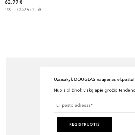
62,99 €
100
ml
 (
0,63 €
 / 
1
ml
)
Užsisakyk DOUGLAS naujienas el.paštu!
Nuo šiol žinok viską apie grožio tendencij
El. pašto adresas
*
REGISTRUOTIS