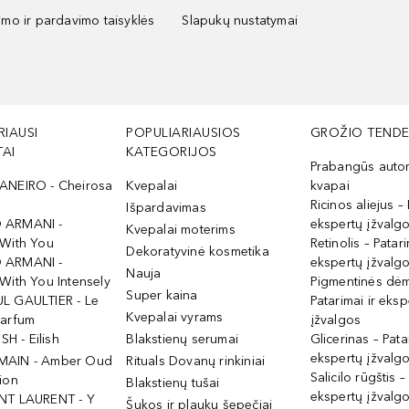
kimo ir pardavimo taisyklės
Slapukų nustatymai
RIAUSI
POPULIARIAUSIOS
GROŽIO TENDE
AI
KATEGORIJOS
Prabangūs auto
ANEIRO - Cheirosa
Kvepalai
kvapai
Ricinos aliejus – 
Išpardavimas
 ARMANI -
ekspertų įžvalg
Kvepalai moterims
 With You
Retinolis – Patari
Dekoratyvinė kosmetika
 ARMANI -
ekspertų įžvalg
Nauja
With You Intensely
Pigmentinės dė
Super kaina
L GAULTIER - Le
Patarimai ir eksp
Kvepalai vyrams
Parfum
įžvalgos
ISH - Eilish
Blakstienų serumai
Glicerinas – Pata
ekspertų įžvalg
MAIN - Amber Oud
Rituals Dovanų rinkiniai
Salicilo rūgštis –
ion
Blakstienų tušai
ekspertų įžvalg
NT LAURENT - Y
Šukos ir plaukų šepečiai