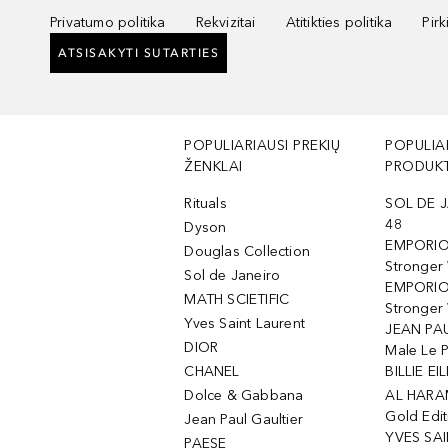
Privatumo politika
Rekvizitai
Atitikties politika
Pir
ATSISAKYTI SUTARTIES
POPULIARIAUSI PREKIŲ
POPULIA
ŽENKLAI
PRODUKT
Rituals
SOL DE J
48
Dyson
EMPORIO
Douglas Collection
Stronger
Sol de Janeiro
EMPORIO
MATH SCIETIFIC
Stronger 
Yves Saint Laurent
JEAN PAU
DIOR
Male Le 
CHANEL
BILLIE EIL
Dolce & Gabbana
AL HARA
Gold Edit
Jean Paul Gaultier
YVES SAI
PAESE