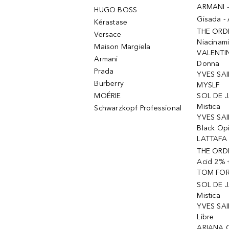
ARMANI 
HUGO BOSS
Gisada -
Kérastase
THE ORD
Versace
Niacinam
Maison Margiela
VALENTIN
Armani
Donna
Prada
YVES SAI
Burberry
MYSLF
MOÉRIE
SOL DE J
Mistica
Schwarzkopf Professional
YVES SAI
Black Op
LATTAFA 
THE ORDI
Acid 2% 
TOM FORD
SOL DE J
Mistica
YVES SAI
Libre
ARIANA 