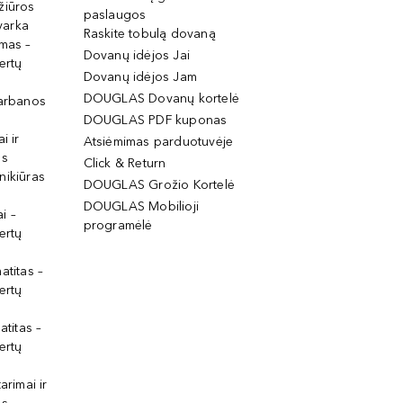
žiūros
paslaugos
tvarka
Raskite tobulą dovaną
imas –
Dovanų idėjos Jai
ertų
Dovanų idėjos Jam
DOUGLAS Dovanų kortelė
garbanos
DOUGLAS PDF kuponas
i ir
Atsiėmimas parduotuvėje
os
Click & Return
nikiūras
DOUGLAS Grožio Kortelė
DOUGLAS Mobilioji
i –
programėlė
ertų
atitas –
ertų
atitas –
ertų
arimai ir