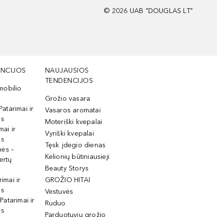
©
2026
UAB "DOUGLAS LT"
NCIJOS
NAUJAUSIOS
TENDENCIJOS
mobilio
Grožio vasara
Patarimai ir
Vasaros aromatai
os
Moteriški kvepalai
mai ir
Vyriški kvepalai
os
Tęsk įdegio dienas
mės –
Kelionių būtiniausieji
ertų
Beauty Storys
rimai ir
GROŽIO HITAI
os
Vestuvės
 Patarimai ir
Ruduo
os
Parduotuvių grožio