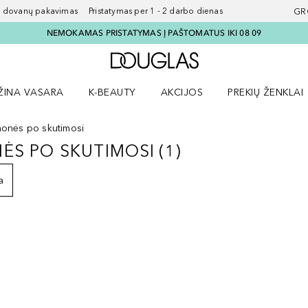
ovanų pakavimas Pristatymas per 1 - 2 darbo dienas
GR
NEMOKAMAS PRISTATYMAS Į PAŠTOMATUS IKI 08 09
Į Douglas pagrindinį pu
ŽINA VASARA
K-BEAUTY
AKCIJOS
PREKIŲ ŽENKLAI
meniu
aryti Amžina vasara meniu
Atidaryti AKCIJOS meniu
Atidaryti PREKIŲ 
onės po skutimosi
ĖS PO SKUTIMOSI
(
1
)
ONĖS PO SKUTIMOSI
1
REZULTATAI
a