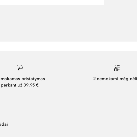
mokamas pristatymas
2 nemokami mėginėli
perkant už 39,95 €
ūdai