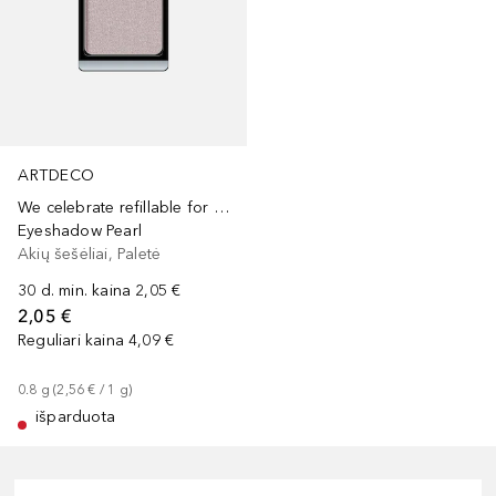
ARTDECO
We celebrate refillable for 40 years
Eyeshadow Pearl
Akių šešėliai, Paletė
30 d. min. kaina
2,05 €
2,05 €
Reguliari kaina
4,09 €
0.8
g
 (
2,56 €
 / 
1
g
)
išparduota