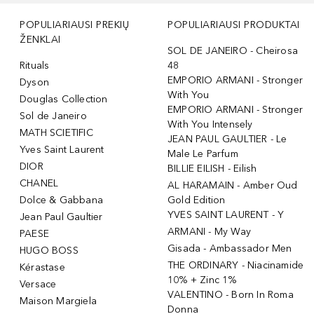
POPULIARIAUSI PREKIŲ
POPULIARIAUSI PRODUKTAI
ŽENKLAI
SOL DE JANEIRO - Cheirosa
Rituals
48
EMPORIO ARMANI - Stronger
Dyson
With You
Douglas Collection
EMPORIO ARMANI - Stronger
Sol de Janeiro
With You Intensely
MATH SCIETIFIC
JEAN PAUL GAULTIER - Le
Yves Saint Laurent
Male Le Parfum
DIOR
BILLIE EILISH - Eilish
CHANEL
AL HARAMAIN - Amber Oud
Dolce & Gabbana
Gold Edition
YVES SAINT LAURENT - Y
Jean Paul Gaultier
ARMANI - My Way
PAESE
Gisada - Ambassador Men
HUGO BOSS
THE ORDINARY - Niacinamide
Kérastase
10% + Zinc 1%
Versace
VALENTINO - Born In Roma
Maison Margiela
Donna