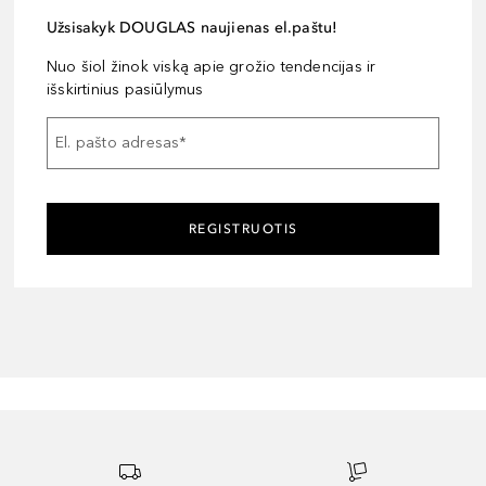
Užsisakyk DOUGLAS naujienas el.paštu!
Nuo šiol žinok viską apie grožio tendencijas ir
išskirtinius pasiūlymus
El. pašto adresas
*
REGISTRUOTIS