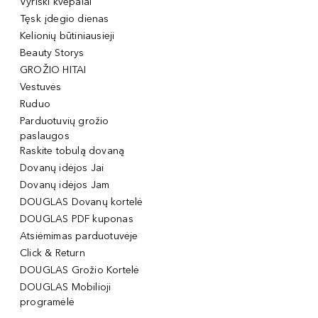
Vyriški kvepalai
Tęsk įdegio dienas
Kelionių būtiniausieji
Beauty Storys
GROŽIO HITAI
Vestuvės
Ruduo
Parduotuvių grožio
paslaugos
Raskite tobulą dovaną
Dovanų idėjos Jai
Dovanų idėjos Jam
DOUGLAS Dovanų kortelė
DOUGLAS PDF kuponas
Atsiėmimas parduotuvėje
Click & Return
DOUGLAS Grožio Kortelė
DOUGLAS Mobilioji
programėlė