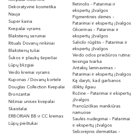
Retinolis – Patarimai ir
Dekoratyvinė kosmetika
ekspertų įžvalgos
Nauja
Pigmentinės dėmės –
Super kaina
Patarimai ir ekspertų įžvalgos
Kvepalai vyrams
Glicerinas – Patarimai ir
Blakstienų serumai
ekspertų įžvalgos
Salicilo rūgštis – Patarimai ir
Rituals Dovanų rinkiniai
ekspertų įžvalgos
Blakstienų tušai
Veido odos priežiūros rutina:
Šukos ir plaukų šepečiai
teisinga tvarka
Lūpų blizgiai
Antakių laminavimas –
Veido kremai vyrams
Patarimai ir ekspertų įžvalgos
Kuponas / Dovanų kortelė
Ką daryti, kad garbanos
Douglas Collection Kvepalai
išliktų ilgiau
Rožinė – Patarimai ir ekspertų
Bronzantai
įžvalgos
Nišiniai unisex kvepalai
Prancūziškas manikiūras
Skaistalai
namuose
ERBORIAN BB ir CC kremas
Saulės nudegimai – Patarimai
Lūpų pieštukai
ir ekspertų įžvalgos
Seborėjinis dermatitas –