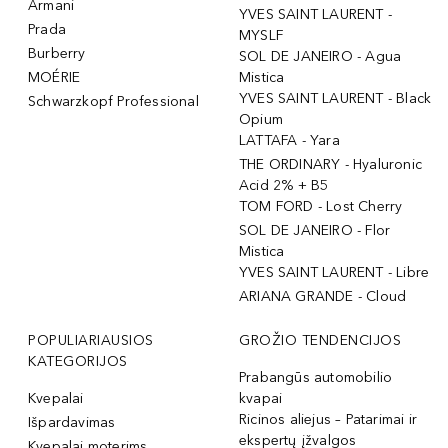
Armani
YVES SAINT LAURENT -
Prada
MYSLF
Burberry
SOL DE JANEIRO - Agua
MOÉRIE
Mistica
YVES SAINT LAURENT - Black
Schwarzkopf Professional
Opium
LATTAFA - Yara
THE ORDINARY - Hyaluronic
Acid 2% + B5
TOM FORD - Lost Cherry
SOL DE JANEIRO - Flor
Mistica
YVES SAINT LAURENT - Libre
ARIANA GRANDE - Cloud
POPULIARIAUSIOS
GROŽIO TENDENCIJOS
KATEGORIJOS
Prabangūs automobilio
Kvepalai
kvapai
Ricinos aliejus – Patarimai ir
Išpardavimas
ekspertų įžvalgos
Kvepalai moterims