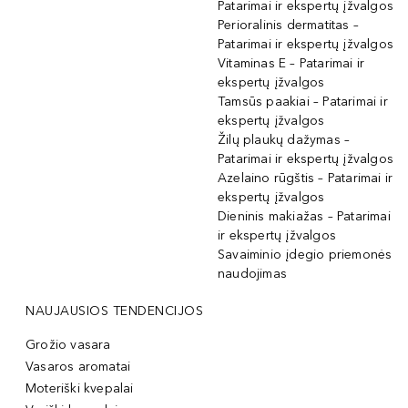
Patarimai ir ekspertų įžvalgos
Perioralinis dermatitas –
Patarimai ir ekspertų įžvalgos
Vitaminas E – Patarimai ir
ekspertų įžvalgos
Tamsūs paakiai – Patarimai ir
ekspertų įžvalgos
Žilų plaukų dažymas –
Patarimai ir ekspertų įžvalgos
Azelaino rūgštis – Patarimai ir
ekspertų įžvalgos
Dieninis makiažas – Patarimai
ir ekspertų įžvalgos
Savaiminio įdegio priemonės
naudojimas
NAUJAUSIOS TENDENCIJOS
Grožio vasara
Vasaros aromatai
Moteriški kvepalai