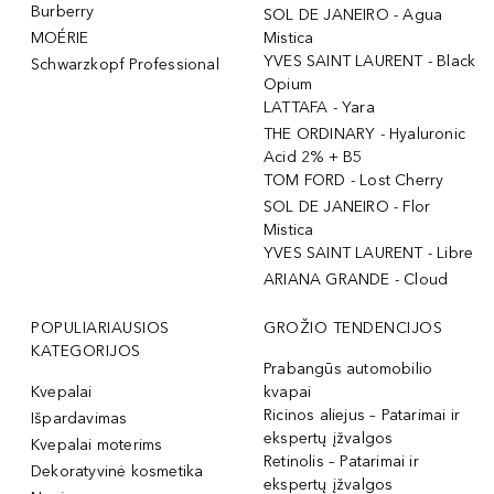
Burberry
SOL DE JANEIRO - Agua
MOÉRIE
Mistica
YVES SAINT LAURENT - Black
Schwarzkopf Professional
Opium
LATTAFA - Yara
THE ORDINARY - Hyaluronic
Acid 2% + B5
TOM FORD - Lost Cherry
SOL DE JANEIRO - Flor
Mistica
YVES SAINT LAURENT - Libre
ARIANA GRANDE - Cloud
POPULIARIAUSIOS
GROŽIO TENDENCIJOS
KATEGORIJOS
Prabangūs automobilio
Kvepalai
kvapai
Ricinos aliejus – Patarimai ir
Išpardavimas
ekspertų įžvalgos
Kvepalai moterims
Retinolis – Patarimai ir
Dekoratyvinė kosmetika
ekspertų įžvalgos