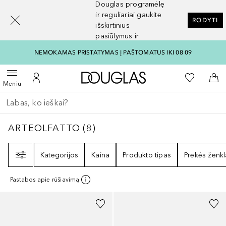
Douglas programėlę
[navigation.slideout.screenreader]
ir reguliariai gaukite
RODYTI
išskirtinius
pasiūlymus ir
nuolaidas
NEMOKAMAS PRISTATYMAS Į PAŠTOMATUS IKI 08 09
Į Douglas pagrindinį pu
Į mano nor
Atidaryti meniu
Į mano paskyrą
Į kr
Meniu
Grįžk atgal
Vykdykite paiešką
ARTEOLFATTO
8
REZULTATAI
ARTEOLFATTO
(
8
)
Filtras
Kategorijos
Kaina
Produkto tipas
Prekės ženkl
Pastabos apie rūšiavimą