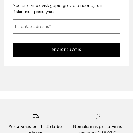
Nuo šiol žinok viską apie grožio tendencijas ir
išskirtinius pasiūlymus
El. pašto adresas
*
REGISTRUOTIS
Pristatymas per 1 - 2 darbo
Nemokamas pristatymas
dienas
perkant už 39,95 €