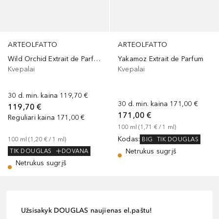
ARTEOLFATTO
ARTEOLFATTO
Wild Orchid Extrait de Parfum
Yakamoz Extrait de Parfum
Kvepalai
Kvepalai
30 d. min. kaina
119,70 €
30 d. min. kaina
171,00 €
119,70 €
171,00 €
Reguliari kaina
171,00 €
100
ml
 (
1,71 €
 / 
1
ml
)
Kodas
:
BIG
TIK DOUGLAS
100
ml
 (
1,20 €
 / 
1
ml
)
Netrukus sugrįš
TIK DOUGLAS
DOVANA
Netrukus sugrįš
Užsisakyk DOUGLAS naujienas el.paštu!