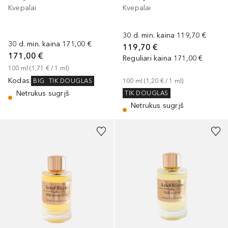
Kvepalai
Kvepalai
30 d. min. kaina
119,70 €
30 d. min. kaina
171,00 €
119,70 €
171,00 €
Reguliari kaina
171,00 €
100
ml
 (
1,71 €
 / 
1
ml
)
Kodas
:
BIG
TIK DOUGLAS
100
ml
 (
1,20 €
 / 
1
ml
)
Netrukus sugrįš
TIK DOUGLAS
Netrukus sugrįš