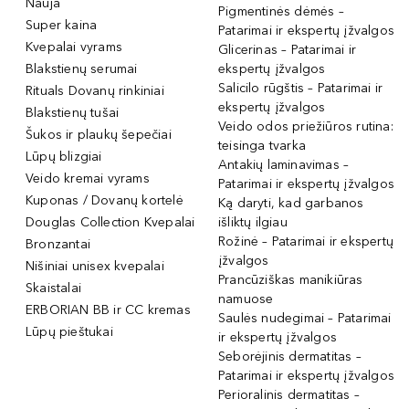
Nauja
Pigmentinės dėmės –
Super kaina
Patarimai ir ekspertų įžvalgos
Kvepalai vyrams
Glicerinas – Patarimai ir
Blakstienų serumai
ekspertų įžvalgos
Salicilo rūgštis – Patarimai ir
Rituals Dovanų rinkiniai
ekspertų įžvalgos
Blakstienų tušai
Veido odos priežiūros rutina:
Šukos ir plaukų šepečiai
teisinga tvarka
Lūpų blizgiai
Antakių laminavimas –
Veido kremai vyrams
Patarimai ir ekspertų įžvalgos
Kuponas / Dovanų kortelė
Ką daryti, kad garbanos
Douglas Collection Kvepalai
išliktų ilgiau
Rožinė – Patarimai ir ekspertų
Bronzantai
įžvalgos
Nišiniai unisex kvepalai
Prancūziškas manikiūras
Skaistalai
namuose
ERBORIAN BB ir CC kremas
Saulės nudegimai – Patarimai
Lūpų pieštukai
ir ekspertų įžvalgos
Seborėjinis dermatitas –
Patarimai ir ekspertų įžvalgos
Perioralinis dermatitas –