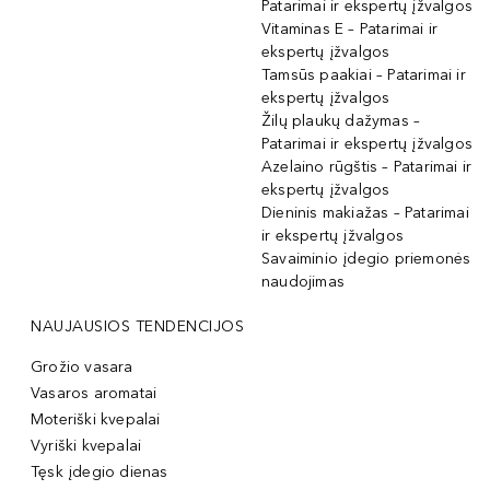
Patarimai ir ekspertų įžvalgos
Vitaminas E – Patarimai ir
ekspertų įžvalgos
Tamsūs paakiai – Patarimai ir
ekspertų įžvalgos
Žilų plaukų dažymas –
Patarimai ir ekspertų įžvalgos
Azelaino rūgštis – Patarimai ir
ekspertų įžvalgos
Dieninis makiažas – Patarimai
ir ekspertų įžvalgos
Savaiminio įdegio priemonės
naudojimas
NAUJAUSIOS TENDENCIJOS
Grožio vasara
Vasaros aromatai
Moteriški kvepalai
Vyriški kvepalai
Tęsk įdegio dienas