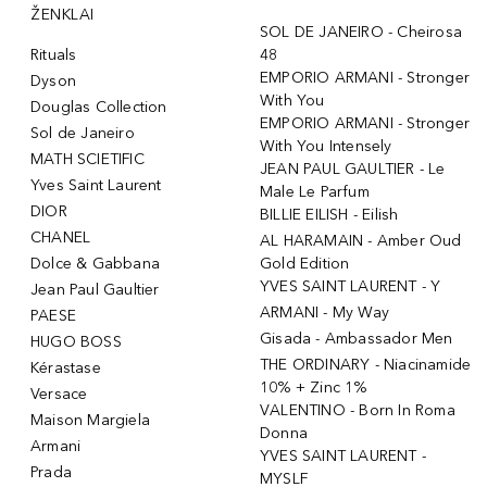
ŽENKLAI
SOL DE JANEIRO - Cheirosa
Rituals
48
EMPORIO ARMANI - Stronger
Dyson
With You
Douglas Collection
EMPORIO ARMANI - Stronger
Sol de Janeiro
With You Intensely
MATH SCIETIFIC
JEAN PAUL GAULTIER - Le
Yves Saint Laurent
Male Le Parfum
DIOR
BILLIE EILISH - Eilish
CHANEL
AL HARAMAIN - Amber Oud
Dolce & Gabbana
Gold Edition
YVES SAINT LAURENT - Y
Jean Paul Gaultier
ARMANI - My Way
PAESE
Gisada - Ambassador Men
HUGO BOSS
THE ORDINARY - Niacinamide
Kérastase
10% + Zinc 1%
Versace
VALENTINO - Born In Roma
Maison Margiela
Donna
Armani
YVES SAINT LAURENT -
Prada
MYSLF