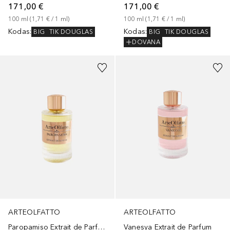
171,00 €
171,00 €
100
ml
 (
1,71 €
 / 
1
ml
)
100
ml
 (
1,71 €
 / 
1
ml
)
Kodas
:
Kodas
:
BIG
TIK DOUGLAS
BIG
TIK DOUGLAS
DOVANA
ARTEOLFATTO
ARTEOLFATTO
Paropamiso Extrait de Parfum
Vanesya Extrait de Parfum