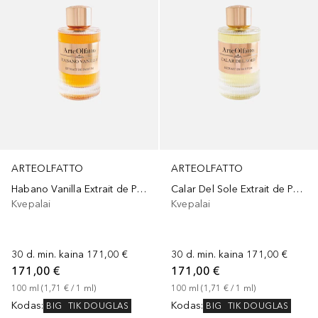
ARTEOLFATTO
ARTEOLFATTO
Habano Vanilla Extrait de Parfum
Calar Del Sole Extrait de Parfum
Kvepalai
Kvepalai
30 d. min. kaina
171,00 €
30 d. min. kaina
171,00 €
171,00 €
171,00 €
100
ml
 (
1,71 €
 / 
1
ml
)
100
ml
 (
1,71 €
 / 
1
ml
)
Kodas
:
Kodas
:
BIG
TIK DOUGLAS
BIG
TIK DOUGLAS