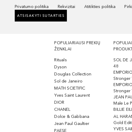
Privatumo politika
Rekvizitai
Atitikties politika
Pir
ATSISAKYTI SUTARTIES
POPULIARIAUSI PREKIŲ
POPULIA
ŽENKLAI
PRODUKT
Rituals
SOL DE J
48
Dyson
EMPORIO
Douglas Collection
Stronger
Sol de Janeiro
EMPORIO
MATH SCIETIFIC
Stronger 
Yves Saint Laurent
JEAN PAU
DIOR
Male Le 
CHANEL
BILLIE EIL
Dolce & Gabbana
AL HARA
Gold Edit
Jean Paul Gaultier
YVES SAI
PAESE