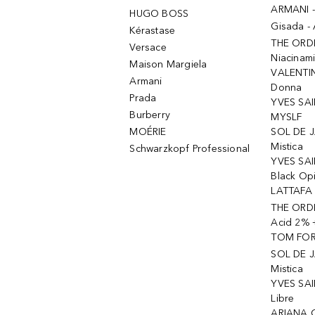
ARMANI 
HUGO BOSS
Gisada -
Kérastase
THE ORD
Versace
Niacinam
Maison Margiela
VALENTIN
Armani
Donna
Prada
YVES SAI
Burberry
MYSLF
MOÉRIE
SOL DE J
Mistica
Schwarzkopf Professional
YVES SAI
Black Op
LATTAFA 
THE ORDI
Acid 2% 
TOM FORD
SOL DE J
Mistica
YVES SAI
Libre
ARIANA 