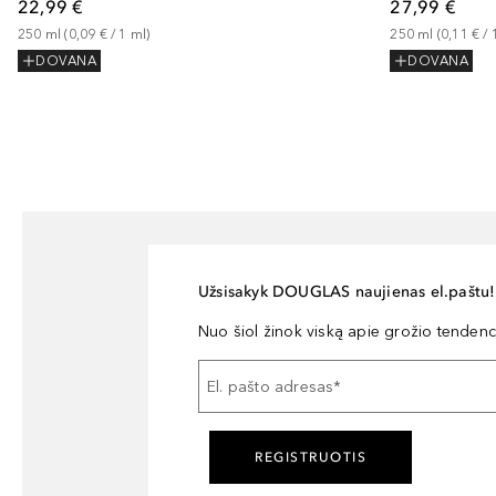
22,99 €
27,99 €
250
ml
 (
0,09 €
 / 
1
ml
)
250
ml
 (
0,11 €
 / 
DOVANA
DOVANA
Užsisakyk DOUGLAS naujienas el.paštu!
Nuo šiol žinok viską apie grožio tendencij
El. pašto adresas
*
REGISTRUOTIS