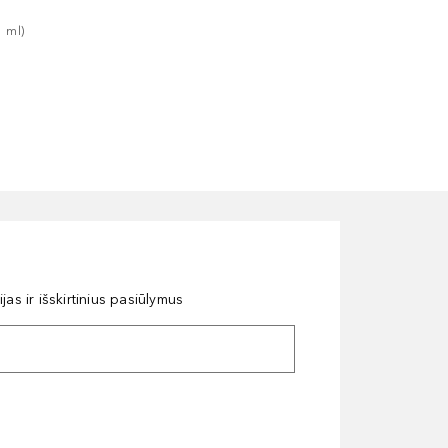
1
ml
)
as ir išskirtinius pasiūlymus