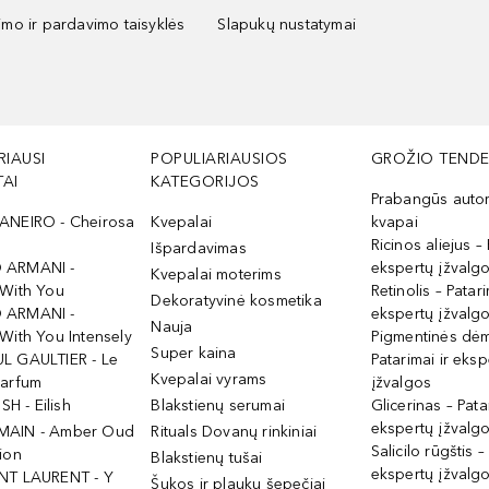
kimo ir pardavimo taisyklės
Slapukų nustatymai
RIAUSI
POPULIARIAUSIOS
GROŽIO TENDE
AI
KATEGORIJOS
Prabangūs auto
ANEIRO - Cheirosa
Kvepalai
kvapai
Ricinos aliejus – 
Išpardavimas
 ARMANI -
ekspertų įžvalg
Kvepalai moterims
 With You
Retinolis – Patari
Dekoratyvinė kosmetika
 ARMANI -
ekspertų įžvalg
Nauja
With You Intensely
Pigmentinės dė
Super kaina
L GAULTIER - Le
Patarimai ir eksp
Kvepalai vyrams
Parfum
įžvalgos
ISH - Eilish
Blakstienų serumai
Glicerinas – Pata
ekspertų įžvalg
MAIN - Amber Oud
Rituals Dovanų rinkiniai
Salicilo rūgštis –
ion
Blakstienų tušai
ekspertų įžvalg
NT LAURENT - Y
Šukos ir plaukų šepečiai