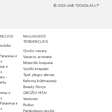
©
2026
UAB "DOUGLAS LT"
NCIJOS
NAUJAUSIOS
TENDENCIJOS
mobilio
Grožio vasara
Patarimai ir
Vasaros aromatai
os
Moteriški kvepalai
mai ir
Vyriški kvepalai
os
Tęsk įdegio dienas
mės –
Kelionių būtiniausieji
ertų
Beauty Storys
rimai ir
GROŽIO HITAI
os
Vestuvės
 Patarimai ir
Ruduo
os
Parduotuvių grožio