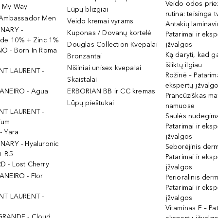
Veido odos prie
- My Way
Lūpų blizgiai
rutina: teisinga 
 Ambassador Men
Veido kremai vyrams
Antakių laminav
INARY -
Kuponas / Dovanų kortelė
Patarimai ir eksp
ide 10% + Zinc 1%
Douglas Collection Kvepalai
įžvalgos
O - Born In Roma
Ką daryti, kad 
Bronzantai
išliktų ilgiau
Nišiniai unisex kvepalai
NT LAURENT -
Rožinė – Patarima
Skaistalai
ekspertų įžvalg
ANEIRO - Agua
ERBORIAN BB ir CC kremas
Prancūziškas ma
Lūpų pieštukai
namuose
NT LAURENT -
Saulės nudegima
ium
Patarimai ir eksp
- Yara
įžvalgos
NARY - Hyaluronic
Seborėjinis derm
+ B5
Patarimai ir eksp
 - Lost Cherry
įžvalgos
ANEIRO - Flor
Perioralinis derm
Patarimai ir eksp
NT LAURENT -
įžvalgos
Vitaminas E – Pat
GRANDE - Cloud