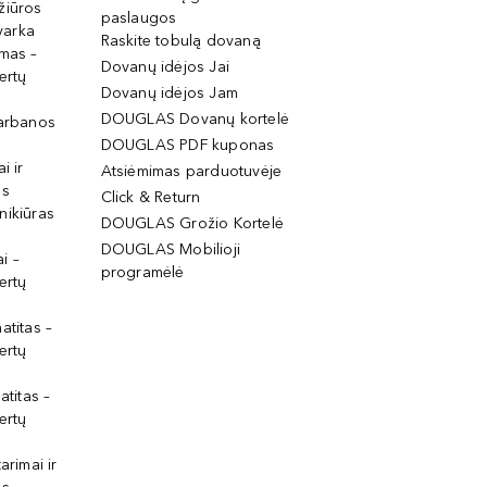
žiūros
paslaugos
tvarka
Raskite tobulą dovaną
imas –
Dovanų idėjos Jai
ertų
Dovanų idėjos Jam
DOUGLAS Dovanų kortelė
garbanos
DOUGLAS PDF kuponas
i ir
Atsiėmimas parduotuvėje
os
Click & Return
nikiūras
DOUGLAS Grožio Kortelė
DOUGLAS Mobilioji
i –
programėlė
ertų
atitas –
ertų
atitas –
ertų
arimai ir