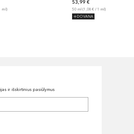
53,99 €
1
ml
)
50
ml
 (
1,08 €
 / 
1
ml
)
DOVANA
as ir išskirtinius pasiūlymus