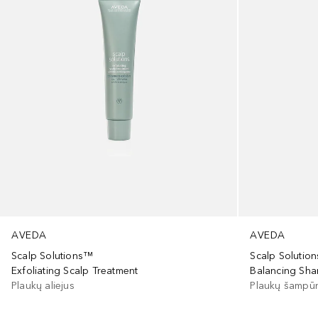
AVEDA
AVEDA
Scalp Solutions™
Scalp Solutio
Exfoliating Scalp Treatment
Balancing Sh
Plaukų aliejus
Plaukų šampū