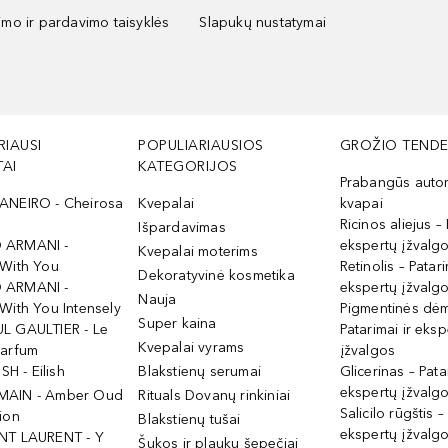
kimo ir pardavimo taisyklės
Slapukų nustatymai
RIAUSI
POPULIARIAUSIOS
GROŽIO TENDE
AI
KATEGORIJOS
Prabangūs auto
ANEIRO - Cheirosa
Kvepalai
kvapai
Ricinos aliejus – 
Išpardavimas
 ARMANI -
ekspertų įžvalg
Kvepalai moterims
 With You
Retinolis – Patari
Dekoratyvinė kosmetika
 ARMANI -
ekspertų įžvalg
Nauja
With You Intensely
Pigmentinės dė
Super kaina
L GAULTIER - Le
Patarimai ir eksp
Kvepalai vyrams
Parfum
įžvalgos
ISH - Eilish
Blakstienų serumai
Glicerinas – Pata
ekspertų įžvalg
MAIN - Amber Oud
Rituals Dovanų rinkiniai
Salicilo rūgštis –
ion
Blakstienų tušai
ekspertų įžvalg
NT LAURENT - Y
Šukos ir plaukų šepečiai