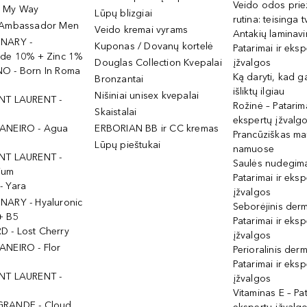
Veido odos prie
- My Way
Lūpų blizgiai
rutina: teisinga 
 Ambassador Men
Veido kremai vyrams
Antakių laminav
INARY -
Kuponas / Dovanų kortelė
Patarimai ir eksp
ide 10% + Zinc 1%
Douglas Collection Kvepalai
įžvalgos
O - Born In Roma
Ką daryti, kad 
Bronzantai
išliktų ilgiau
Nišiniai unisex kvepalai
NT LAURENT -
Rožinė – Patarima
Skaistalai
ekspertų įžvalg
ANEIRO - Agua
ERBORIAN BB ir CC kremas
Prancūziškas ma
Lūpų pieštukai
namuose
NT LAURENT -
Saulės nudegima
ium
Patarimai ir eksp
- Yara
įžvalgos
NARY - Hyaluronic
Seborėjinis derm
+ B5
Patarimai ir eksp
 - Lost Cherry
įžvalgos
ANEIRO - Flor
Perioralinis derm
Patarimai ir eksp
NT LAURENT -
įžvalgos
Vitaminas E – Pat
GRANDE - Cloud