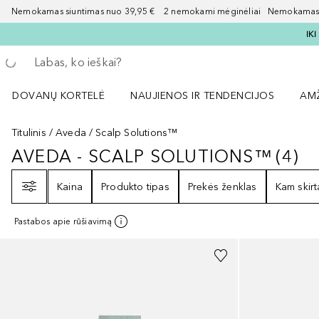
Nemokamas siuntimas nuo 39,95 € 2 nemokami mėginėliai Nemokamas d
IK
Grįžk atgal
Vykdykite paiešką
DOVANŲ KORTELĖ
NAUJIENOS IR TENDENCIJOS
AM
Atidaryti NAUJIENOS IR TENDENCIJOS 
Atid
Titulinis
Aveda
Scalp Solutions™
AVEDA - SCALP SOLUTIONS™
(
4
)
AVEDA - SCALP SOLUTIONS™
4
RE
Filtras
Kaina
Produkto tipas
Prekės ženklas
Kam skirt
Pastabos apie rūšiavimą