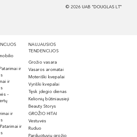
©
2026
UAB "DOUGLAS LT"
NCIJOS
NAUJAUSIOS
TENDENCIJOS
mobilio
Grožio vasara
Patarimai ir
Vasaros aromatai
os
Moteriški kvepalai
mai ir
Vyriški kvepalai
os
Tęsk įdegio dienas
mės –
Kelionių būtiniausieji
ertų
Beauty Storys
rimai ir
GROŽIO HITAI
os
Vestuvės
 Patarimai ir
Ruduo
os
Parduotuvių grožio