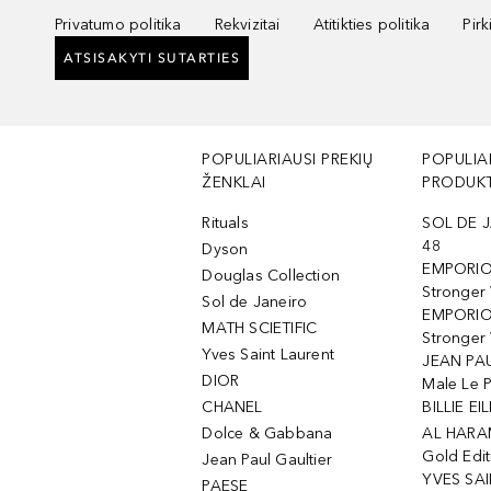
Privatumo politika
Rekvizitai
Atitikties politika
Pir
ATSISAKYTI SUTARTIES
POPULIARIAUSI PREKIŲ
POPULIA
ŽENKLAI
PRODUKT
Rituals
SOL DE J
48
Dyson
EMPORIO
Douglas Collection
Stronger
Sol de Janeiro
EMPORIO
MATH SCIETIFIC
Stronger 
Yves Saint Laurent
JEAN PAU
DIOR
Male Le 
CHANEL
BILLIE EIL
Dolce & Gabbana
AL HARA
Gold Edit
Jean Paul Gaultier
YVES SAI
PAESE