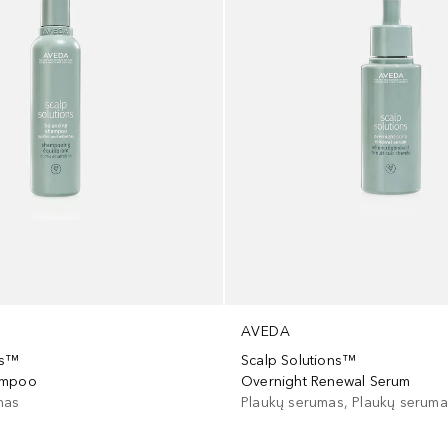
AVEDA
ns™
Scalp Solutions™
ampoo
Overnight Renewal Serum
nas
Plaukų serumas, Plaukų serumas