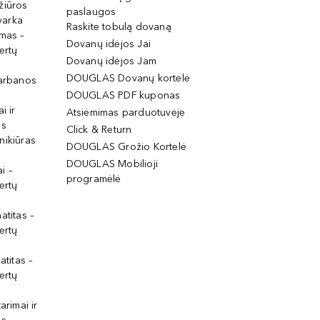
žiūros
paslaugos
tvarka
Raskite tobulą dovaną
imas –
Dovanų idėjos Jai
ertų
Dovanų idėjos Jam
DOUGLAS Dovanų kortelė
garbanos
DOUGLAS PDF kuponas
i ir
Atsiėmimas parduotuvėje
os
Click & Return
nikiūras
DOUGLAS Grožio Kortelė
DOUGLAS Mobilioji
i –
programėlė
ertų
atitas –
ertų
atitas –
ertų
arimai ir