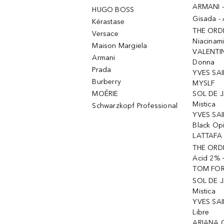
ARMANI 
HUGO BOSS
Gisada -
Kérastase
THE ORD
Versace
Niacinam
Maison Margiela
VALENTIN
Armani
Donna
Prada
YVES SAI
Burberry
MYSLF
MOÉRIE
SOL DE J
Mistica
Schwarzkopf Professional
YVES SAI
Black Op
LATTAFA 
THE ORDI
Acid 2% 
TOM FORD
SOL DE J
Mistica
YVES SAI
Libre
ARIANA 