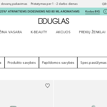
ovanų pakavimas Pristatymas per 1 - 2 darbo dienas
GR
I 25%* ATRINKTIEMS DIDESNIEMS NEI 80 ML AROMATAMS
Kodas:
BIG
Į Douglas pagrindinį pu
ŽINA VASARA
K-BEAUTY
AKCIJOS
PREKIŲ ŽENKLAI
meniu
aryti Amžina vasara meniu
Atidaryti AKCIJOS meniu
Atidaryti PREKIŲ 
ZULTATAI
a
Produkto savybės
Papildomos savybės
Spec.pasiūlymas