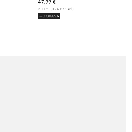
47,99 €
200
ml
 (
0,24 €
 / 
1
ml
)
DOVANA