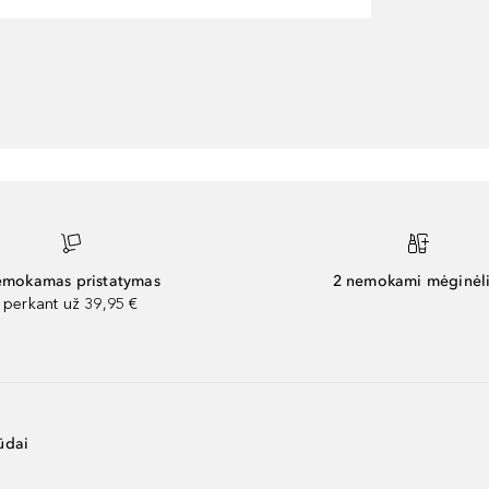
mokamas pristatymas
2 nemokami mėginėli
perkant už 39,95 €
ūdai