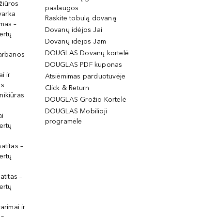
žiūros
paslaugos
tvarka
Raskite tobulą dovaną
imas –
Dovanų idėjos Jai
ertų
Dovanų idėjos Jam
DOUGLAS Dovanų kortelė
garbanos
DOUGLAS PDF kuponas
i ir
Atsiėmimas parduotuvėje
os
Click & Return
nikiūras
DOUGLAS Grožio Kortelė
DOUGLAS Mobilioji
i –
programėlė
ertų
atitas –
ertų
atitas –
ertų
arimai ir