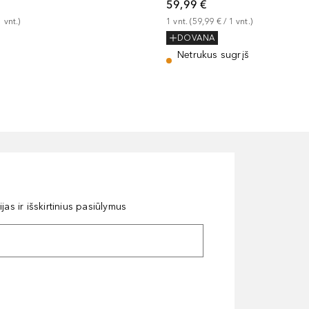
59,99 €
1
vnt.
)
1
vnt.
 (
59,99 €
 / 
1
vnt.
)
DOVANA
Netrukus sugrįš
as ir išskirtinius pasiūlymus