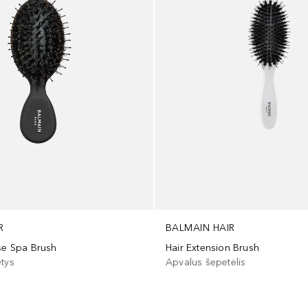
R
BALMAIN HAIR
ose Spa Brush
Hair Extension Brush
etys
Apvalus šepetėlis