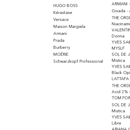
ARMANI 
HUGO BOSS
Gisada -
Kérastase
THE ORD
Versace
Niacinam
Maison Margiela
VALENTIN
Armani
Donna
Prada
YVES SAI
Burberry
MYSLF
MOÉRIE
SOL DE J
Mistica
Schwarzkopf Professional
YVES SAI
Black Op
LATTAFA 
THE ORDI
Acid 2% 
TOM FORD
SOL DE J
Mistica
YVES SAI
Libre
ARIANA 