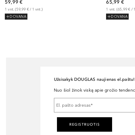
59,99 €
65,99 €
1
vnt.
 (
59,99 €
 / 
1
vnt.
)
1
vnt.
 (
65,99 €
 / 
DOVANA
DOVANA
Užsisakyk DOUGLAS naujienas el.paštu!
Nuo šiol žinok viską apie grožio tendencij
El. pašto adresas
*
REGISTRUOTIS