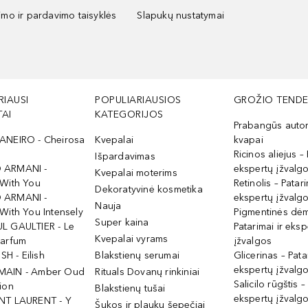
kimo ir pardavimo taisyklės
Slapukų nustatymai
RIAUSI
POPULIARIAUSIOS
GROŽIO TENDE
AI
KATEGORIJOS
Prabangūs auto
ANEIRO - Cheirosa
Kvepalai
kvapai
Ricinos aliejus – 
Išpardavimas
 ARMANI -
ekspertų įžvalg
Kvepalai moterims
 With You
Retinolis – Patari
Dekoratyvinė kosmetika
 ARMANI -
ekspertų įžvalg
Nauja
With You Intensely
Pigmentinės dė
Super kaina
L GAULTIER - Le
Patarimai ir eksp
Kvepalai vyrams
Parfum
įžvalgos
ISH - Eilish
Blakstienų serumai
Glicerinas – Pata
ekspertų įžvalg
MAIN - Amber Oud
Rituals Dovanų rinkiniai
Salicilo rūgštis –
ion
Blakstienų tušai
ekspertų įžvalg
NT LAURENT - Y
Šukos ir plaukų šepečiai