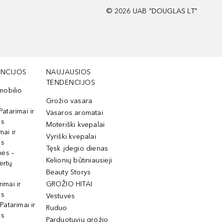
©
2026
UAB "DOUGLAS LT"
NCIJOS
NAUJAUSIOS
TENDENCIJOS
mobilio
Grožio vasara
Patarimai ir
Vasaros aromatai
os
Moteriški kvepalai
mai ir
Vyriški kvepalai
os
Tęsk įdegio dienas
mės –
Kelionių būtiniausieji
ertų
Beauty Storys
rimai ir
GROŽIO HITAI
os
Vestuvės
 Patarimai ir
Ruduo
os
Parduotuvių grožio