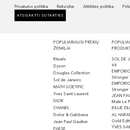
Privatumo politika
Rekvizitai
Atitikties politika
Pir
ATSISAKYTI SUTARTIES
POPULIARIAUSI PREKIŲ
POPULIA
ŽENKLAI
PRODUKT
Rituals
SOL DE J
48
Dyson
EMPORIO
Douglas Collection
Stronger
Sol de Janeiro
EMPORIO
MATH SCIETIFIC
Stronger 
Yves Saint Laurent
JEAN PAU
DIOR
Male Le 
CHANEL
BILLIE EIL
Dolce & Gabbana
AL HARA
Gold Edit
Jean Paul Gaultier
YVES SAI
PAESE