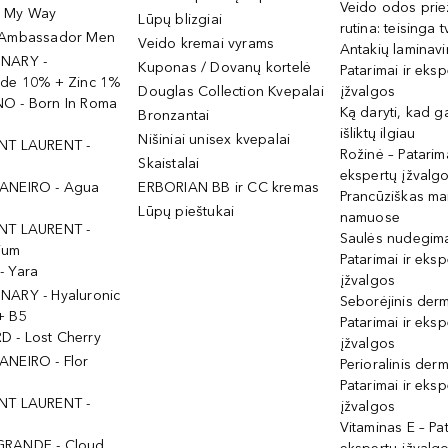
Veido odos prie
- My Way
Lūpų blizgiai
rutina: teisinga 
 Ambassador Men
Veido kremai vyrams
Antakių laminav
INARY -
Kuponas / Dovanų kortelė
Patarimai ir eksp
ide 10% + Zinc 1%
Douglas Collection Kvepalai
įžvalgos
O - Born In Roma
Ką daryti, kad 
Bronzantai
išliktų ilgiau
Nišiniai unisex kvepalai
NT LAURENT -
Rožinė – Patarima
Skaistalai
ekspertų įžvalg
ANEIRO - Agua
ERBORIAN BB ir CC kremas
Prancūziškas ma
Lūpų pieštukai
namuose
NT LAURENT -
Saulės nudegima
ium
Patarimai ir eksp
- Yara
įžvalgos
NARY - Hyaluronic
Seborėjinis derm
+ B5
Patarimai ir eksp
 - Lost Cherry
įžvalgos
ANEIRO - Flor
Perioralinis derm
Patarimai ir eksp
NT LAURENT -
įžvalgos
Vitaminas E – Pat
GRANDE - Cloud