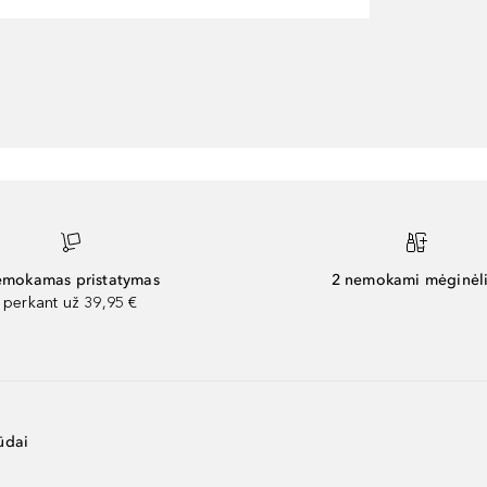
mokamas pristatymas
2 nemokami mėginėli
perkant už 39,95 €
ūdai