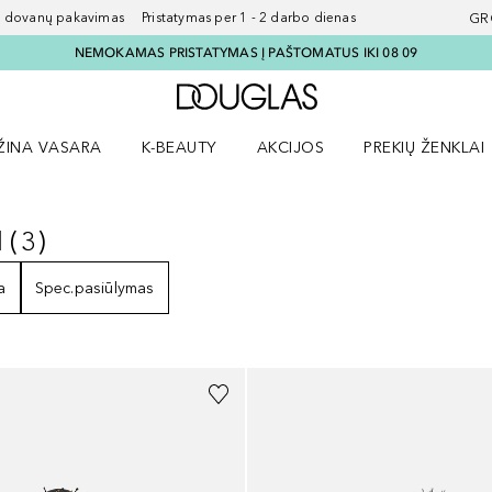
ovanų pakavimas Pristatymas per 1 - 2 darbo dienas
GR
NEMOKAMAS PRISTATYMAS Į PAŠTOMATUS IKI 08 09
Į Douglas pagrindinį pu
ŽINA VASARA
K-BEAUTY
AKCIJOS
PREKIŲ ŽENKLAI
meniu
aryti Amžina vasara meniu
Atidaryti AKCIJOS meniu
Atidaryti PREKIŲ 
I
(
3
)
AI
3
REZULTATAI
a
Spec.pasiūlymas