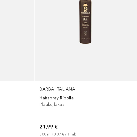
BARBA ITALIANA
Hairspray Ribolla
Plaukų lakas
21,99 €
300
ml
 (
0,07 €
 / 
1
ml
)