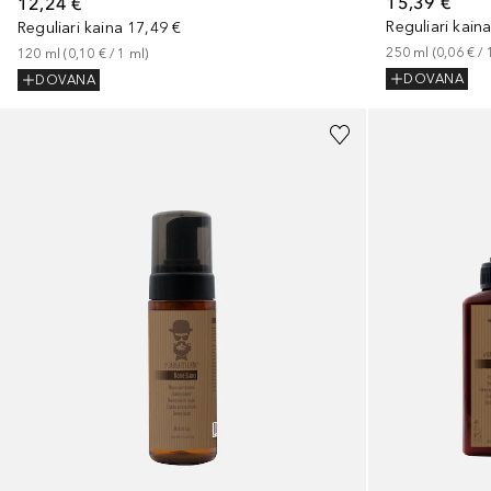
15,39 €
12,24 €
Reguliari kain
Reguliari kaina
17,49 €
250
ml
 (
0,06 €
 / 
120
ml
 (
0,10 €
 / 
1
ml
)
DOVANA
DOVANA