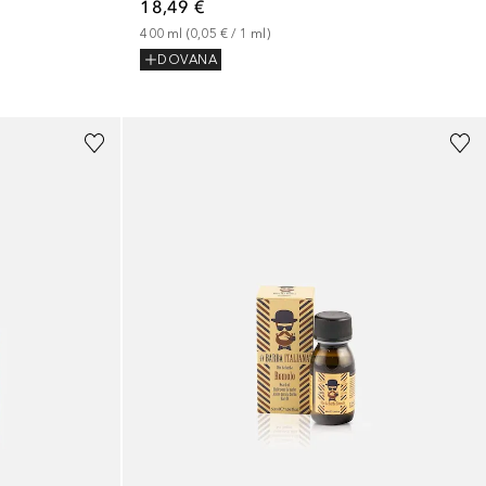
18,49 €
400
ml
 (
0,05 €
 / 
1
ml
)
DOVANA