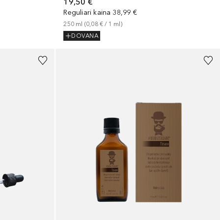
19,50 €
Reguliari kaina
38,99 €
250
ml
 (
0,08 €
 / 
1
ml
)
DOVANA