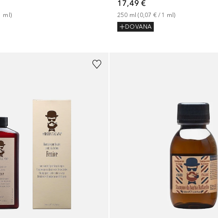
17,49 €
1
ml
)
250
ml
 (
0,07 €
 / 
1
ml
)
DOVANA