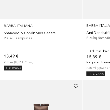
BARBA ITALI
BARBA ITALIANA
Anti-Dandruff
Shampoo & Conditioner Cesare
Plaukų šampū
Plaukų šampūnas
30 d. min. kai
18,49 €
15,39 €
Reguliari kain
250
ml
 (
0,07 €
 / 
1
ml
)
250
ml
 (
0,06 €
 / 
DOVANA
DOVANA