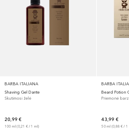
BARBA ITALIANA
BARBA ITALI
Shaving Gel Dante
Beard Potion 
Skutimosi želė
Priemonė barz
20,99 €
43,99 €
100
ml
 (
0,21 €
 / 
1
ml
)
50
ml
 (
0,88 €
 / 
1