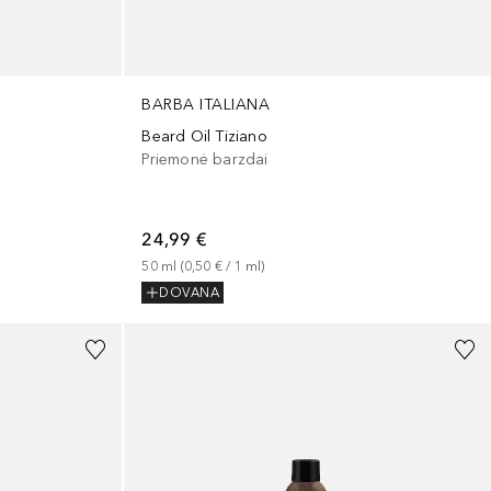
BARBA ITALIANA
Beard Oil Tiziano
Priemonė barzdai
24,99 €
50
ml
 (
0,50 €
 / 
1
ml
)
DOVANA