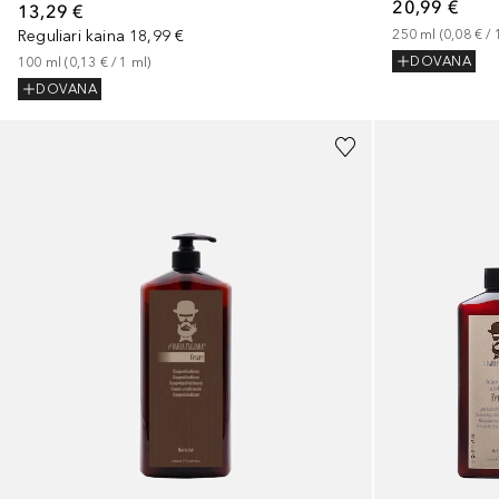
20,99 €
13,29 €
Reguliari kaina
18,99 €
250
ml
 (
0,08 €
 / 
DOVANA
100
ml
 (
0,13 €
 / 
1
ml
)
DOVANA