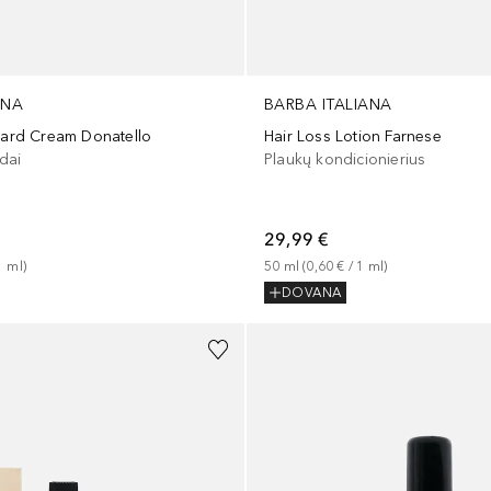
ANA
BARBA ITALIANA
Beard Cream Donatello
Hair Loss Lotion Farnese
dai
Plaukų kondicionierius
29,99 €
1
ml
)
50
ml
 (
0,60 €
 / 
1
ml
)
DOVANA