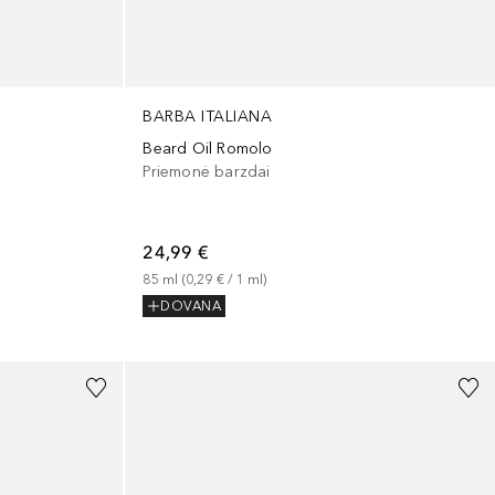
BARBA ITALIANA
Beard Oil Romolo
Priemonė barzdai
24,99 €
85
ml
 (
0,29 €
 / 
1
ml
)
DOVANA