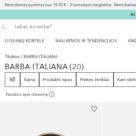
Nemokamas siuntimas nuo 39,95 € 2 nemokami mėginėliai Nemokamas d
IK
Grįžk atgal
Vykdykite paiešką
DOVANŲ KORTELĖ
NAUJIENOS IR TENDENCIJOS
AM
Atidaryti NAUJIENOS IR TENDENCIJOS 
Atid
Titulinis
BARBA ITALIANA
BARBA ITALIANA
(
20
)
BARBA ITALIANA
20
REZULTATAI
Filtras
Kaina
Produkto tipas
Prekės ženklas
Kam skirt
Pastabos apie rūšiavimą