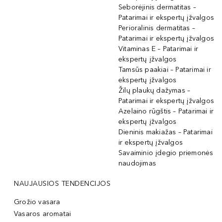
Seborėjinis dermatitas –
Patarimai ir ekspertų įžvalgos
Perioralinis dermatitas –
Patarimai ir ekspertų įžvalgos
Vitaminas E – Patarimai ir
ekspertų įžvalgos
Tamsūs paakiai – Patarimai ir
ekspertų įžvalgos
Žilų plaukų dažymas –
Patarimai ir ekspertų įžvalgos
Azelaino rūgštis – Patarimai ir
ekspertų įžvalgos
Dieninis makiažas – Patarimai
ir ekspertų įžvalgos
Savaiminio įdegio priemonės
naudojimas
NAUJAUSIOS TENDENCIJOS
Grožio vasara
Vasaros aromatai