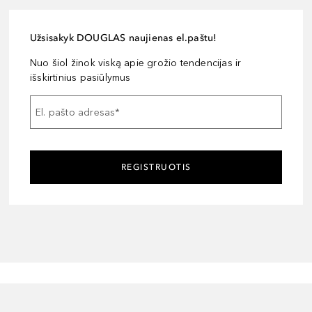
Užsisakyk DOUGLAS naujienas el.paštu!
Nuo šiol žinok viską apie grožio tendencijas ir
išskirtinius pasiūlymus
El. pašto adresas
*
REGISTRUOTIS