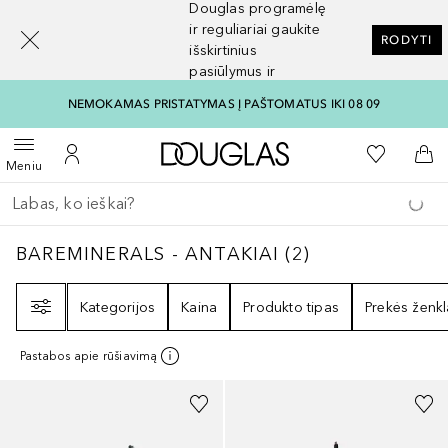
Douglas programėlę
[navigation.slideout.screenreader]
ir reguliariai gaukite
RODYTI
išskirtinius
pasiūlymus ir
nuolaidas
NEMOKAMAS PRISTATYMAS Į PAŠTOMATUS IKI 08 09
Į Douglas pagrindinį pu
Į mano nor
Atidaryti meniu
Į mano paskyrą
Į kr
Meniu
Grįžk atgal
Vykdykite paiešką
BAREMINERALS - ANTAKIAI
2
REZULTATAI
BAREMINERALS - ANTAKIAI
(
2
)
Filtras
Kategorijos
Kaina
Produkto tipas
Prekės ženkl
Pastabos apie rūšiavimą
+
2