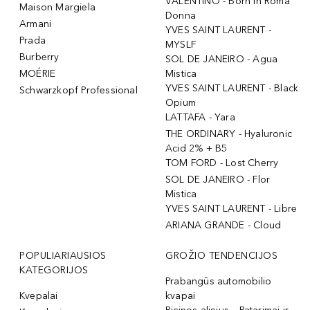
VALENTINO - Born In Roma
Maison Margiela
Donna
Armani
YVES SAINT LAURENT -
Prada
MYSLF
Burberry
SOL DE JANEIRO - Agua
MOÉRIE
Mistica
YVES SAINT LAURENT - Black
Schwarzkopf Professional
Opium
LATTAFA - Yara
THE ORDINARY - Hyaluronic
Acid 2% + B5
TOM FORD - Lost Cherry
SOL DE JANEIRO - Flor
Mistica
YVES SAINT LAURENT - Libre
ARIANA GRANDE - Cloud
POPULIARIAUSIOS
GROŽIO TENDENCIJOS
KATEGORIJOS
Prabangūs automobilio
Kvepalai
kvapai