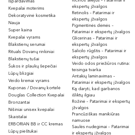
Ricinos aliejus – Patarimai ir
Išpardavimas
ekspertų įžvalgos
Kvepalai moterims
Retinolis – Patarimai ir
Dekoratyvinė kosmetika
ekspertų įžvalgos
Nauja
Pigmentinės dėmės –
Super kaina
Patarimai ir ekspertų įžvalgos
Kvepalai vyrams
Glicerinas – Patarimai ir
Blakstienų serumai
ekspertų įžvalgos
Salicilo rūgštis – Patarimai ir
Rituals Dovanų rinkiniai
ekspertų įžvalgos
Blakstienų tušai
Veido odos priežiūros rutina:
Šukos ir plaukų šepečiai
teisinga tvarka
Lūpų blizgiai
Antakių laminavimas –
Veido kremai vyrams
Patarimai ir ekspertų įžvalgos
Kuponas / Dovanų kortelė
Ką daryti, kad garbanos
Douglas Collection Kvepalai
išliktų ilgiau
Rožinė – Patarimai ir ekspertų
Bronzantai
įžvalgos
Nišiniai unisex kvepalai
Prancūziškas manikiūras
Skaistalai
namuose
ERBORIAN BB ir CC kremas
Saulės nudegimai – Patarimai
Lūpų pieštukai
ir ekspertų įžvalgos