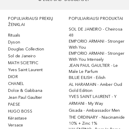
POPULIARIAUSI PREKIŲ
POPULIARIAUSI PRODUKTAI
ŽENKLAI
SOL DE JANEIRO - Cheirosa
Rituals
48
EMPORIO ARMANI - Stronger
Dyson
With You
Douglas Collection
EMPORIO ARMANI - Stronger
Sol de Janeiro
With You Intensely
MATH SCIETIFIC
JEAN PAUL GAULTIER - Le
Yves Saint Laurent
Male Le Parfum
DIOR
BILLIE EILISH - Eilish
CHANEL
AL HARAMAIN - Amber Oud
Dolce & Gabbana
Gold Edition
YVES SAINT LAURENT - Y
Jean Paul Gaultier
ARMANI - My Way
PAESE
Gisada - Ambassador Men
HUGO BOSS
THE ORDINARY - Niacinamide
Kérastase
10% + Zinc 1%
Versace