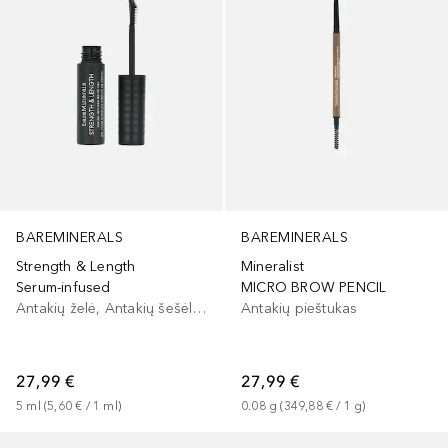
BAREMINERALS
BAREMINERALS
Strength & Length
Mineralist
Serum-infused
MICRO BROW PENCIL
Antakių želė, Antakių šešėliai/dažai
Antakių pieštukas
27,99 €
27,99 €
5
ml
 (
5,60 €
 / 
1
ml
)
0.08
g
 (
349,88 €
 / 
1
g
)