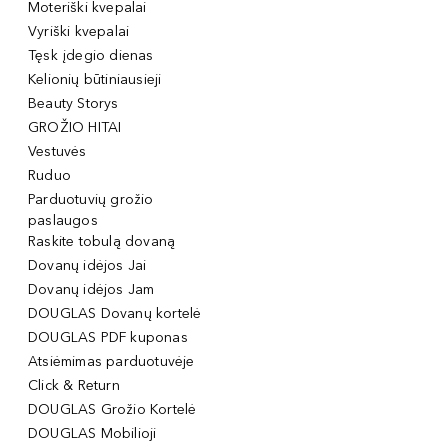
Moteriški kvepalai
Vyriški kvepalai
Tęsk įdegio dienas
Kelionių būtiniausieji
Beauty Storys
GROŽIO HITAI
Vestuvės
Ruduo
Parduotuvių grožio
paslaugos
Raskite tobulą dovaną
Dovanų idėjos Jai
Dovanų idėjos Jam
DOUGLAS Dovanų kortelė
DOUGLAS PDF kuponas
Atsiėmimas parduotuvėje
Click & Return
DOUGLAS Grožio Kortelė
DOUGLAS Mobilioji