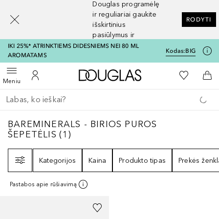
Douglas programėlę
[navigation.slideout.screenreader]
ir reguliariai gaukite
RODYTI
išskirtinius
pasiūlymus ir
nuolaidas
IKI 25%* ATRINKTIEMS DIDESNIEMS NEI 80 ML
Kodas:
BIG
AROMATAMS
Į Douglas pagrindinį pu
Į mano nor
Atidaryti meniu
Į mano paskyrą
Į kr
Meniu
Grįžk atgal
Vykdykite paiešką
BAREMINERALS - BIRIOS PUROS ŠEPETĖLI
BAREMINERALS - BIRIOS PUROS
ŠEPETĖLIS
(
1
)
Filtras
Kategorijos
Kaina
Produkto tipas
Prekės ženkl
Pastabos apie rūšiavimą