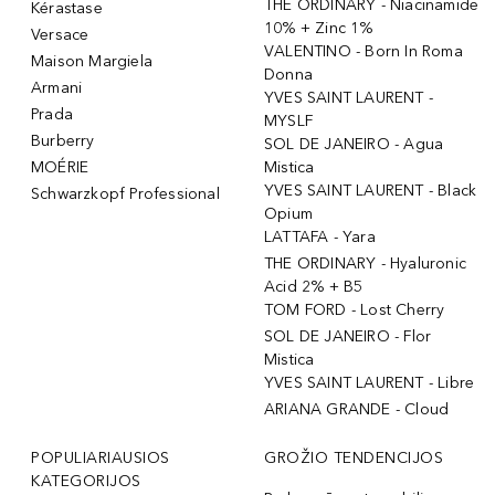
THE ORDINARY - Niacinamide
Kérastase
10% + Zinc 1%
Versace
VALENTINO - Born In Roma
Maison Margiela
Donna
Armani
YVES SAINT LAURENT -
Prada
MYSLF
Burberry
SOL DE JANEIRO - Agua
MOÉRIE
Mistica
YVES SAINT LAURENT - Black
Schwarzkopf Professional
Opium
LATTAFA - Yara
THE ORDINARY - Hyaluronic
Acid 2% + B5
TOM FORD - Lost Cherry
SOL DE JANEIRO - Flor
Mistica
YVES SAINT LAURENT - Libre
ARIANA GRANDE - Cloud
POPULIARIAUSIOS
GROŽIO TENDENCIJOS
KATEGORIJOS