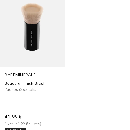
BAREMINERALS
Beautiful Finish Brush
Pudros šepetėlis
41,99 €
1
vnt.
 (
41,99 €
 / 
1
vnt.
)