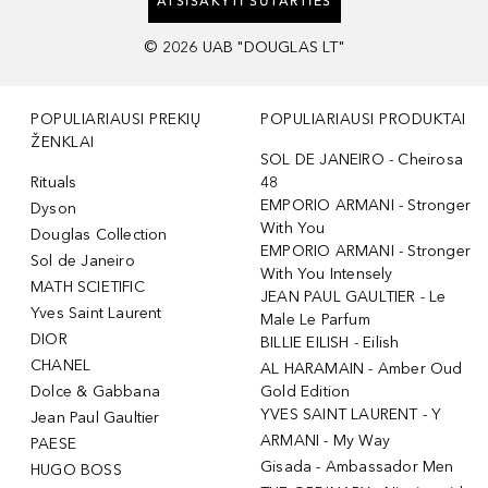
ATSISAKYTI SUTARTIES
©
2026
UAB "DOUGLAS LT"
POPULIARIAUSI PREKIŲ
POPULIARIAUSI PRODUKTAI
ŽENKLAI
SOL DE JANEIRO - Cheirosa
Rituals
48
EMPORIO ARMANI - Stronger
Dyson
With You
Douglas Collection
EMPORIO ARMANI - Stronger
Sol de Janeiro
With You Intensely
MATH SCIETIFIC
JEAN PAUL GAULTIER - Le
Yves Saint Laurent
Male Le Parfum
DIOR
BILLIE EILISH - Eilish
CHANEL
AL HARAMAIN - Amber Oud
Dolce & Gabbana
Gold Edition
YVES SAINT LAURENT - Y
Jean Paul Gaultier
ARMANI - My Way
PAESE
Gisada - Ambassador Men
HUGO BOSS