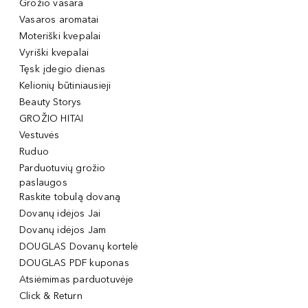
Grožio vasara
Vasaros aromatai
Moteriški kvepalai
Vyriški kvepalai
Tęsk įdegio dienas
Kelionių būtiniausieji
Beauty Storys
GROŽIO HITAI
Vestuvės
Ruduo
Parduotuvių grožio
paslaugos
Raskite tobulą dovaną
Dovanų idėjos Jai
Dovanų idėjos Jam
DOUGLAS Dovanų kortelė
DOUGLAS PDF kuponas
Atsiėmimas parduotuvėje
Click & Return