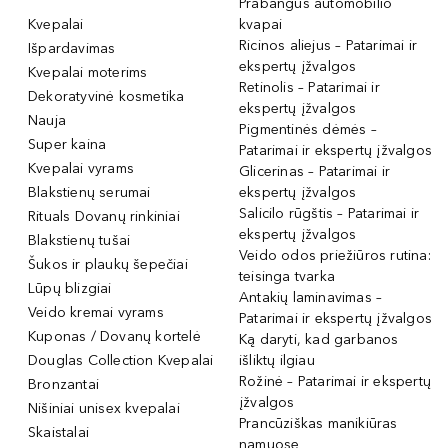
Prabangūs automobilio
Kvepalai
kvapai
Ricinos aliejus – Patarimai ir
Išpardavimas
ekspertų įžvalgos
Kvepalai moterims
Retinolis – Patarimai ir
Dekoratyvinė kosmetika
ekspertų įžvalgos
Nauja
Pigmentinės dėmės –
Super kaina
Patarimai ir ekspertų įžvalgos
Kvepalai vyrams
Glicerinas – Patarimai ir
Blakstienų serumai
ekspertų įžvalgos
Salicilo rūgštis – Patarimai ir
Rituals Dovanų rinkiniai
ekspertų įžvalgos
Blakstienų tušai
Veido odos priežiūros rutina:
Šukos ir plaukų šepečiai
teisinga tvarka
Lūpų blizgiai
Antakių laminavimas –
Veido kremai vyrams
Patarimai ir ekspertų įžvalgos
Kuponas / Dovanų kortelė
Ką daryti, kad garbanos
Douglas Collection Kvepalai
išliktų ilgiau
Rožinė – Patarimai ir ekspertų
Bronzantai
įžvalgos
Nišiniai unisex kvepalai
Prancūziškas manikiūras
Skaistalai
namuose