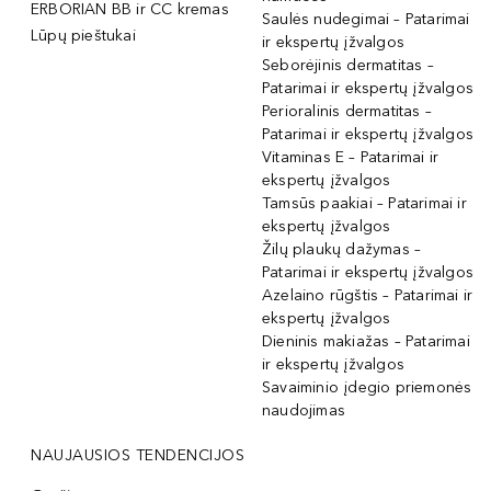
ERBORIAN BB ir CC kremas
Saulės nudegimai – Patarimai
Lūpų pieštukai
ir ekspertų įžvalgos
Seborėjinis dermatitas –
Patarimai ir ekspertų įžvalgos
Perioralinis dermatitas –
Patarimai ir ekspertų įžvalgos
Vitaminas E – Patarimai ir
ekspertų įžvalgos
Tamsūs paakiai – Patarimai ir
ekspertų įžvalgos
Žilų plaukų dažymas –
Patarimai ir ekspertų įžvalgos
Azelaino rūgštis – Patarimai ir
ekspertų įžvalgos
Dieninis makiažas – Patarimai
ir ekspertų įžvalgos
Savaiminio įdegio priemonės
naudojimas
NAUJAUSIOS TENDENCIJOS