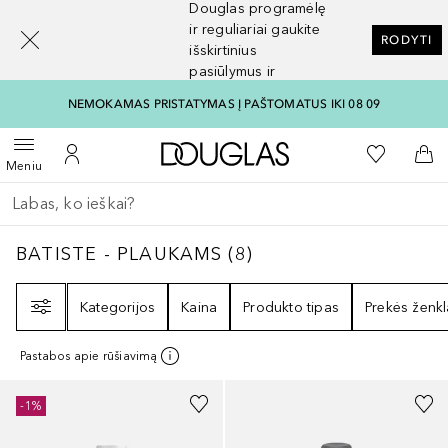
Douglas programėlę
[navigation.slideout.screenreader]
ir reguliariai gaukite
RODYTI
išskirtinius
pasiūlymus ir
nuolaidas
NEMOKAMAS PRISTATYMAS Į PAŠTOMATUS IKI 08 09
Į Douglas pagrindinį pu
Į mano nor
Atidaryti meniu
Į mano paskyrą
Į kr
Meniu
Grįžk atgal
Vykdykite paiešką
BATISTE - PLAUKAMS
8
REZULTATAI
BATISTE - PLAUKAMS
(
8
)
Filtras
Kategorijos
Kaina
Produkto tipas
Prekės ženkl
Pastabos apie rūšiavimą
-1%