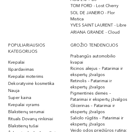
TOM FORD - Lost Cherry
SOL DE JANEIRO - Flor
Mistica
YVES SAINT LAURENT - Libre
ARIANA GRANDE - Cloud
POPULIARIAUSIOS
GROŽIO TENDENCIJOS
KATEGORIJOS
Prabangūs automobilio
Kvepalai
kvapai
Ricinos aliejus – Patarimai ir
Išpardavimas
ekspertų įžvalgos
Kvepalai moterims
Retinolis – Patarimai ir
Dekoratyvinė kosmetika
ekspertų įžvalgos
Nauja
Pigmentinės dėmės –
Super kaina
Patarimai ir ekspertų įžvalgos
Kvepalai vyrams
Glicerinas – Patarimai ir
Blakstienų serumai
ekspertų įžvalgos
Salicilo rūgštis – Patarimai ir
Rituals Dovanų rinkiniai
ekspertų įžvalgos
Blakstienų tušai
Veido odos priežiūros rutina: