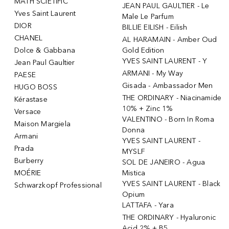
MATH SCIETIFIC
JEAN PAUL GAULTIER - Le
Yves Saint Laurent
Male Le Parfum
DIOR
BILLIE EILISH - Eilish
CHANEL
AL HARAMAIN - Amber Oud
Dolce & Gabbana
Gold Edition
YVES SAINT LAURENT - Y
Jean Paul Gaultier
ARMANI - My Way
PAESE
Gisada - Ambassador Men
HUGO BOSS
THE ORDINARY - Niacinamide
Kérastase
10% + Zinc 1%
Versace
VALENTINO - Born In Roma
Maison Margiela
Donna
Armani
YVES SAINT LAURENT -
Prada
MYSLF
Burberry
SOL DE JANEIRO - Agua
MOÉRIE
Mistica
YVES SAINT LAURENT - Black
Schwarzkopf Professional
Opium
LATTAFA - Yara
THE ORDINARY - Hyaluronic
Acid 2% + B5