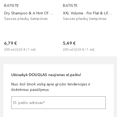
BATISTE
BATISTE
Dry Shampoo & A Hint Of Colour For Brunettes
XXL Volume - For Flat & Lifeless Hair
Sausas plaukų šampūnas
Sausas plaukų šampūnas
6,79 €
5,49 €
200
ml
 (
0,03 €
 / 
1
ml
)
200
ml
 (
0,03 €
 / 
1
ml
)
Užsisakyk DOUGLAS naujienas el.paštu!
Nuo šiol žinok viską apie grožio tendencijas ir
išskirtinius pasiūlymus
El. pašto adresas
*