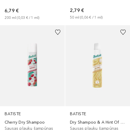
2,79 €
6,79 €
50
ml
 (
0,06 €
 / 
1
ml
)
200
ml
 (
0,03 €
 / 
1
ml
)
BATISTE
BATISTE
Cherry Dry Shampoo
Dry Shampoo & A Hint Of Colour For Blondes
Sausas plaukų šampūnas
Sausas plaukų šampūnas