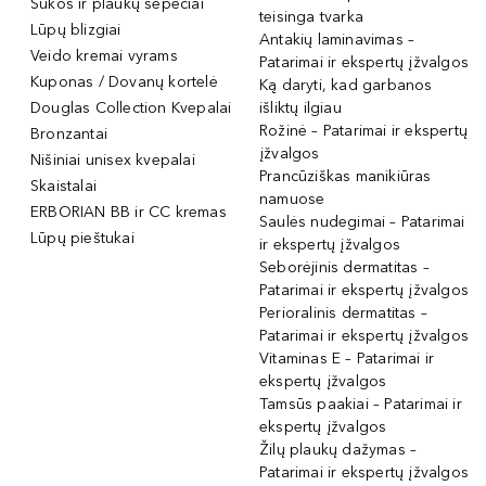
Šukos ir plaukų šepečiai
teisinga tvarka
Lūpų blizgiai
Antakių laminavimas –
Veido kremai vyrams
Patarimai ir ekspertų įžvalgos
Kuponas / Dovanų kortelė
Ką daryti, kad garbanos
Douglas Collection Kvepalai
išliktų ilgiau
Rožinė – Patarimai ir ekspertų
Bronzantai
įžvalgos
Nišiniai unisex kvepalai
Prancūziškas manikiūras
Skaistalai
namuose
ERBORIAN BB ir CC kremas
Saulės nudegimai – Patarimai
Lūpų pieštukai
ir ekspertų įžvalgos
Seborėjinis dermatitas –
Patarimai ir ekspertų įžvalgos
Perioralinis dermatitas –
Patarimai ir ekspertų įžvalgos
Vitaminas E – Patarimai ir
ekspertų įžvalgos
Tamsūs paakiai – Patarimai ir
ekspertų įžvalgos
Žilų plaukų dažymas –
Patarimai ir ekspertų įžvalgos