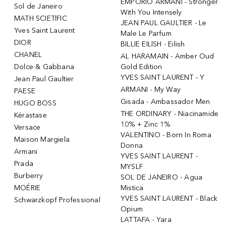
EMPORIO ARMANI - Stronger
Sol de Janeiro
With You Intensely
MATH SCIETIFIC
JEAN PAUL GAULTIER - Le
Yves Saint Laurent
Male Le Parfum
DIOR
BILLIE EILISH - Eilish
CHANEL
AL HARAMAIN - Amber Oud
Dolce & Gabbana
Gold Edition
YVES SAINT LAURENT - Y
Jean Paul Gaultier
ARMANI - My Way
PAESE
Gisada - Ambassador Men
HUGO BOSS
THE ORDINARY - Niacinamide
Kérastase
10% + Zinc 1%
Versace
VALENTINO - Born In Roma
Maison Margiela
Donna
Armani
YVES SAINT LAURENT -
Prada
MYSLF
Burberry
SOL DE JANEIRO - Agua
MOÉRIE
Mistica
YVES SAINT LAURENT - Black
Schwarzkopf Professional
Opium
LATTAFA - Yara