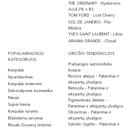
THE ORDINARY - Hyaluronic
Acid 2% + B5
TOM FORD - Lost Cherry
SOL DE JANEIRO - Flor
Mistica
YVES SAINT LAURENT - Libre
ARIANA GRANDE - Cloud
POPULIARIAUSIOS
GROŽIO TENDENCIJOS
KATEGORIJOS
Prabangūs automobilio
Kvepalai
kvapai
Ricinos aliejus – Patarimai ir
Išpardavimas
ekspertų įžvalgos
Kvepalai moterims
Retinolis – Patarimai ir
Dekoratyvinė kosmetika
ekspertų įžvalgos
Nauja
Pigmentinės dėmės –
Super kaina
Patarimai ir ekspertų įžvalgos
Kvepalai vyrams
Glicerinas – Patarimai ir
Blakstienų serumai
ekspertų įžvalgos
Salicilo rūgštis – Patarimai ir
Rituals Dovanų rinkiniai