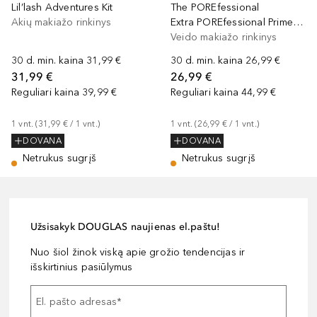
Lil’lash Adventures Kit
The POREfessional
Akių makiažo rinkinys
Extra POREfessional Primer Booster Set
Veido makiažo rinkinys
30 d. min. kaina
31,99 €
30 d. min. kaina
26,99 €
31,99 €
26,99 €
Reguliari kaina
39,99 €
Reguliari kaina
44,99 €
1
vnt.
 (
31,99 €
 / 
1
vnt.
)
1
vnt.
 (
26,99 €
 / 
1
vnt.
)
DOVANA
DOVANA
Netrukus sugrįš
Netrukus sugrįš
Užsisakyk DOUGLAS naujienas el.paštu!
Nuo šiol žinok viską apie grožio tendencijas ir
išskirtinius pasiūlymus
El. pašto adresas
*