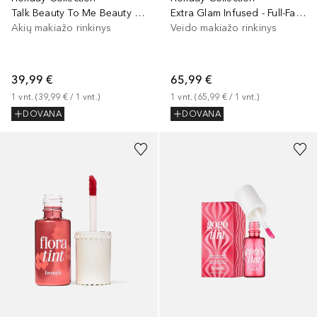
Talk Beauty To Me Beauty Set
Extra Glam Infused - Full-Face Holiday Beauty Set
Akių makiažo rinkinys
Veido makiažo rinkinys
39,99 €
65,99 €
1
vnt.
 (
39,99 €
 / 
1
vnt.
)
1
vnt.
 (
65,99 €
 / 
1
vnt.
)
DOVANA
DOVANA