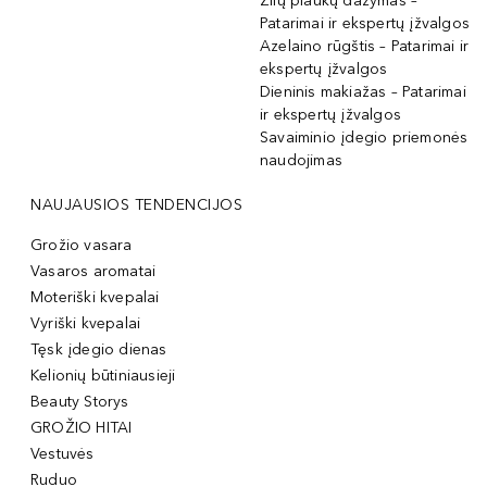
Žilų plaukų dažymas –
Patarimai ir ekspertų įžvalgos
Azelaino rūgštis – Patarimai ir
ekspertų įžvalgos
Dieninis makiažas – Patarimai
ir ekspertų įžvalgos
Savaiminio įdegio priemonės
naudojimas
NAUJAUSIOS TENDENCIJOS
Grožio vasara
Vasaros aromatai
Moteriški kvepalai
Vyriški kvepalai
Tęsk įdegio dienas
Kelionių būtiniausieji
Beauty Storys
GROŽIO HITAI
Vestuvės
Ruduo