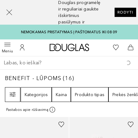
Douglas programėlę
[navigation.slideout.screenreader]
ir reguliariai gaukite
RODYTI
išskirtinius
pasiūlymus ir
nuolaidas
NEMOKAMAS PRISTATYMAS Į PAŠTOMATUS IKI 08 09
Į Douglas pagrindinį pu
Į mano nor
Atidaryti meniu
Į mano paskyrą
Į kr
Meniu
Grįžk atgal
Vykdykite paiešką
BENEFIT - LŪPOMS
16
REZULTATAI
BENEFIT - LŪPOMS
(
16
)
Filtras
Kategorijos
Kaina
Produkto tipas
Prekės ženkl
Pastabos apie rūšiavimą
+
9