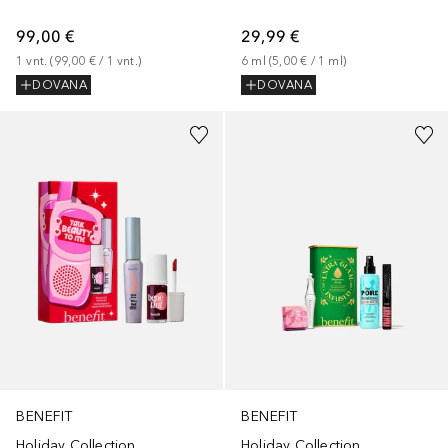
99,00 €
29,99 €
1
vnt.
 (
99,00 €
 / 
1
vnt.
)
6
ml
 (
5,00 €
 / 
1
ml
)
DOVANA
DOVANA
BENEFIT
BENEFIT
Holiday Collection
Holiday Collection