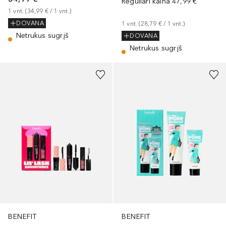
Reguliari kaina
47,99 €
1
vnt.
 (
34,99 €
 / 
1
vnt.
)
DOVANA
1
vnt.
 (
28,79 €
 / 
1
vnt.
)
Netrukus sugrįš
DOVANA
Netrukus sugrįš
BENEFIT
BENEFIT