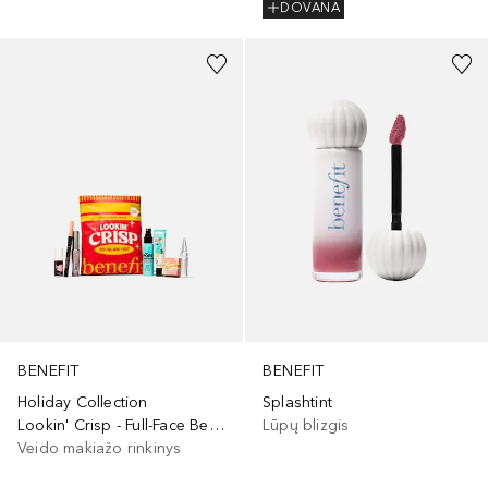
DOVANA
+
6
BENEFIT
BENEFIT
Holiday Collection
Splashtint
Lookin' Crisp - Full-Face Beauty Set
Lūpų blizgis
Veido makiažo rinkinys