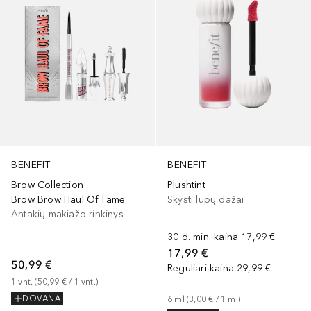
BENEFIT
BENEFIT
Brow Collection
Plushtint
Brow Brow Haul Of Fame
Skysti lūpų dažai
Antakių makiažo rinkinys
30 d. min. kaina
17,99 €
17,99 €
50,99 €
Reguliari kaina
29,99 €
1
vnt.
 (
50,99 €
 / 
1
vnt.
)
DOVANA
6
ml
 (
3,00 €
 / 
1
ml
)