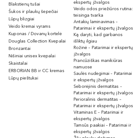
ekspertų įžvalgos
Blakstienų tušai
Veido odos priežiūros rutina:
Šukos ir plaukų šepečiai
teisinga tvarka
Lūpų blizgiai
Antakių laminavimas –
Veido kremai vyrams
Patarimai ir ekspertų įžvalgos
Kuponas / Dovanų kortelė
Ką daryti, kad garbanos
Douglas Collection Kvepalai
išliktų ilgiau
Rožinė – Patarimai ir ekspertų
Bronzantai
įžvalgos
Nišiniai unisex kvepalai
Prancūziškas manikiūras
Skaistalai
namuose
ERBORIAN BB ir CC kremas
Saulės nudegimai – Patarimai
Lūpų pieštukai
ir ekspertų įžvalgos
Seborėjinis dermatitas –
Patarimai ir ekspertų įžvalgos
Perioralinis dermatitas –
Patarimai ir ekspertų įžvalgos
Vitaminas E – Patarimai ir
ekspertų įžvalgos
Tamsūs paakiai – Patarimai ir
ekspertų įžvalgos