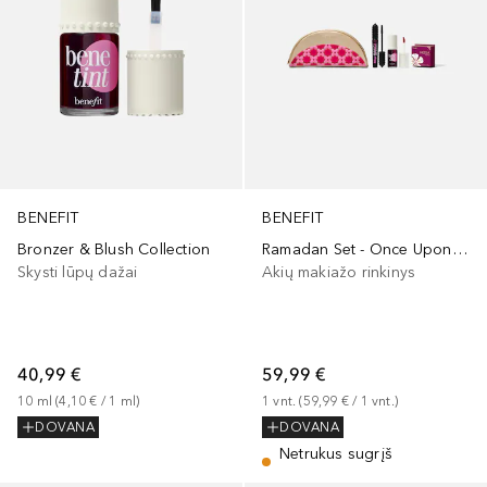
BENEFIT
BENEFIT
Ramadan Set - Once Upon a Beauty Moon Bestsellers
Bronzer & Blush Collection
Akių makiažo rinkinys
Skysti lūpų dažai
59,99 €
40,99 €
1
vnt.
 (
59,99 €
 / 
1
vnt.
)
10
ml
 (
4,10 €
 / 
1
ml
)
DOVANA
DOVANA
Netrukus sugrįš