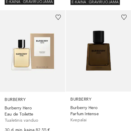
E-KAINA
GRAVIRUOJAMA
E-KAINA
GRAVIRUOJAMA
BURBERRY
BURBERRY
Burberry Hero
Burberry Hero
Parfum Intense
Eau de Toilette
Kvepalai
Tualetinis vanduo
30 d. min. kaina
82,55 €