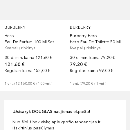
BURBERRY
BURBERRY
Hero
Burberry Hero
Eau De Parfum 100 Ml Set
Hero Eau De Toilette 50 Ml Set
Kvepalų rinkinys
Kvepalų rinkinys
30 d. min. kaina
121,60 €
30 d. min. kaina
79,20 €
121,60 €
79,20 €
Reguliari kaina
152,00 €
Reguliari kaina
99,00 €
1
vnt.
 (
12 160,00 €
 / 
100
vnt.
)
1
vnt.
 (
79,20 €
 / 
1
vnt.
)
Užsisakyk DOUGLAS naujienas el.paštu!
Nuo šiol žinok viską apie grožio tendencijas ir
išskirtinius pasiūlymus