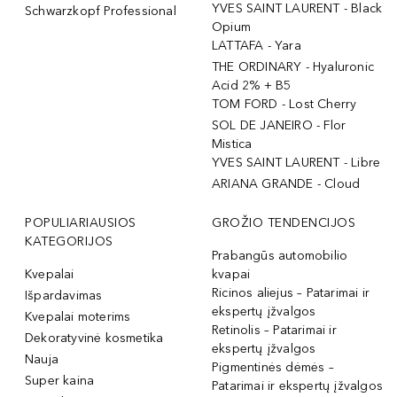
YVES SAINT LAURENT - Black
Schwarzkopf Professional
Opium
LATTAFA - Yara
THE ORDINARY - Hyaluronic
Acid 2% + B5
TOM FORD - Lost Cherry
SOL DE JANEIRO - Flor
Mistica
YVES SAINT LAURENT - Libre
ARIANA GRANDE - Cloud
POPULIARIAUSIOS
GROŽIO TENDENCIJOS
KATEGORIJOS
Prabangūs automobilio
Kvepalai
kvapai
Ricinos aliejus – Patarimai ir
Išpardavimas
ekspertų įžvalgos
Kvepalai moterims
Retinolis – Patarimai ir
Dekoratyvinė kosmetika
ekspertų įžvalgos
Nauja
Pigmentinės dėmės –
Super kaina
Patarimai ir ekspertų įžvalgos