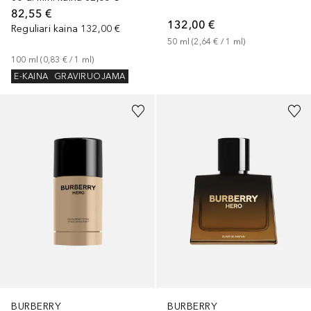
82,55 €
132,00 €
Reguliari kaina
132,00 €
50
ml
 (
2,64 €
 / 
1
ml
)
100
ml
 (
0,83 €
 / 
1
ml
)
E-KAINA
GRAVIRUOJAMA
BURBERRY
BURBERRY