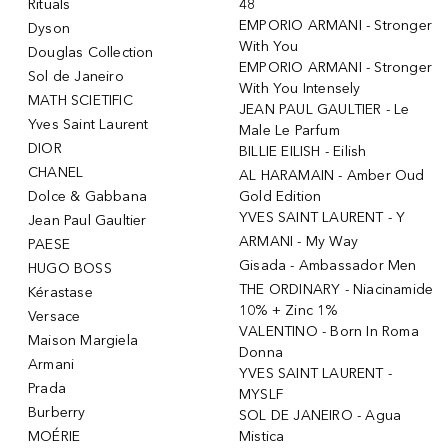
Rituals
48
EMPORIO ARMANI - Stronger
Dyson
With You
Douglas Collection
EMPORIO ARMANI - Stronger
Sol de Janeiro
With You Intensely
MATH SCIETIFIC
JEAN PAUL GAULTIER - Le
Yves Saint Laurent
Male Le Parfum
DIOR
BILLIE EILISH - Eilish
CHANEL
AL HARAMAIN - Amber Oud
Dolce & Gabbana
Gold Edition
YVES SAINT LAURENT - Y
Jean Paul Gaultier
ARMANI - My Way
PAESE
Gisada - Ambassador Men
HUGO BOSS
THE ORDINARY - Niacinamide
Kérastase
10% + Zinc 1%
Versace
VALENTINO - Born In Roma
Maison Margiela
Donna
Armani
YVES SAINT LAURENT -
Prada
MYSLF
Burberry
SOL DE JANEIRO - Agua
MOÉRIE
Mistica