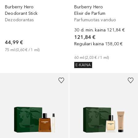
Burberry Hero
Burberry Hero
Deodorant Stick
Elixir de Parfum
Dezodorantas
Parfumuotas vanduo
30 d. min. kaina
121,84 €
121,84 €
44,99 €
Reguliari kaina
158,00 €
75
ml
 (
0,60 €
 / 
1
ml
)
60
ml
 (
2,03 €
 / 
1
ml
)
E-KAINA