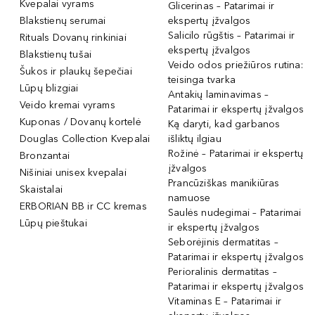
Kvepalai vyrams
Glicerinas – Patarimai ir
Blakstienų serumai
ekspertų įžvalgos
Salicilo rūgštis – Patarimai ir
Rituals Dovanų rinkiniai
ekspertų įžvalgos
Blakstienų tušai
Veido odos priežiūros rutina:
Šukos ir plaukų šepečiai
teisinga tvarka
Lūpų blizgiai
Antakių laminavimas –
Veido kremai vyrams
Patarimai ir ekspertų įžvalgos
Kuponas / Dovanų kortelė
Ką daryti, kad garbanos
Douglas Collection Kvepalai
išliktų ilgiau
Rožinė – Patarimai ir ekspertų
Bronzantai
įžvalgos
Nišiniai unisex kvepalai
Prancūziškas manikiūras
Skaistalai
namuose
ERBORIAN BB ir CC kremas
Saulės nudegimai – Patarimai
Lūpų pieštukai
ir ekspertų įžvalgos
Seborėjinis dermatitas –
Patarimai ir ekspertų įžvalgos
Perioralinis dermatitas –
Patarimai ir ekspertų įžvalgos
Vitaminas E – Patarimai ir