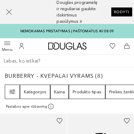
Douglas programėlę
[navigation.slideout.screenreader]
ir reguliariai gaukite
RODYTI
išskirtinius
pasiūlymus ir
nuolaidas
NEMOKAMAS PRISTATYMAS Į PAŠTOMATUS IKI 08 09
Į Douglas pagrindinį pu
Į mano nor
Atidaryti meniu
Į mano paskyrą
Į kr
Meniu
Grįžk atgal
Vykdykite paiešką
BURBERRY - KVEPALAI VYRAMS
8
REZULTAT
BURBERRY - KVEPALAI VYRAMS
(
8
)
Filtras
Kategorijos
Kaina
Produkto tipas
Prekės ženkl
Pastabos apie rūšiavimą