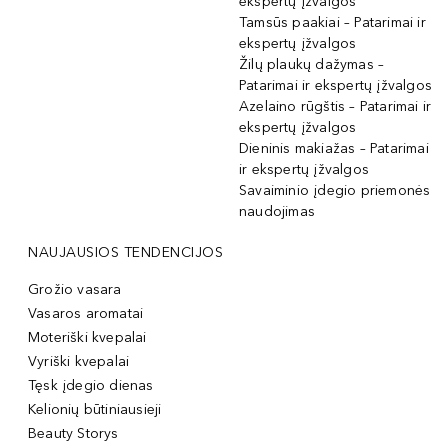
ekspertų įžvalgos
Tamsūs paakiai – Patarimai ir
ekspertų įžvalgos
Žilų plaukų dažymas –
Patarimai ir ekspertų įžvalgos
Azelaino rūgštis – Patarimai ir
ekspertų įžvalgos
Dieninis makiažas – Patarimai
ir ekspertų įžvalgos
Savaiminio įdegio priemonės
naudojimas
NAUJAUSIOS TENDENCIJOS
Grožio vasara
Vasaros aromatai
Moteriški kvepalai
Vyriški kvepalai
Tęsk įdegio dienas
Kelionių būtiniausieji
Beauty Storys