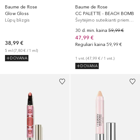
Baume de Rose
Baume de Rose
Glow Gloss
CC PALETTE - BEACH BOMB
Lūpų blizgis
Švytėjimo suteikianti priemonė/highlighteris
30 d. min. kaina
59,99 €
47,99 €
38,99 €
Reguliari kaina
59,99 €
5
ml
 (
7,80 €
 / 
1
ml
)
DOVANA
1
vnt.
 (
47,99 €
 / 
1
vnt.
)
DOVANA