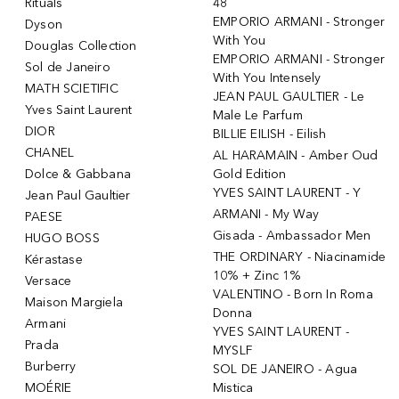
Rituals
48
EMPORIO ARMANI - Stronger
Dyson
With You
Douglas Collection
EMPORIO ARMANI - Stronger
Sol de Janeiro
With You Intensely
MATH SCIETIFIC
JEAN PAUL GAULTIER - Le
Yves Saint Laurent
Male Le Parfum
DIOR
BILLIE EILISH - Eilish
CHANEL
AL HARAMAIN - Amber Oud
Dolce & Gabbana
Gold Edition
YVES SAINT LAURENT - Y
Jean Paul Gaultier
ARMANI - My Way
PAESE
Gisada - Ambassador Men
HUGO BOSS
THE ORDINARY - Niacinamide
Kérastase
10% + Zinc 1%
Versace
VALENTINO - Born In Roma
Maison Margiela
Donna
Armani
YVES SAINT LAURENT -
Prada
MYSLF
Burberry
SOL DE JANEIRO - Agua
MOÉRIE
Mistica