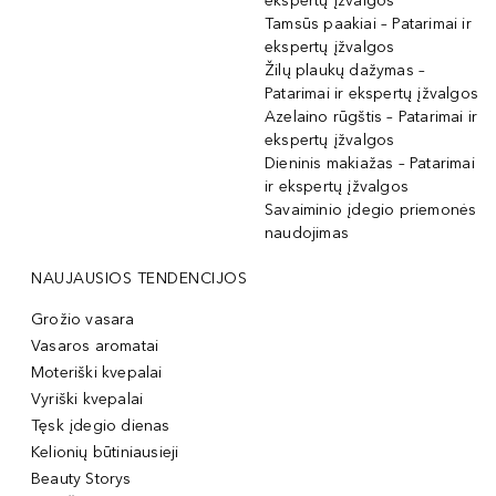
ekspertų įžvalgos
Tamsūs paakiai – Patarimai ir
ekspertų įžvalgos
Žilų plaukų dažymas –
Patarimai ir ekspertų įžvalgos
Azelaino rūgštis – Patarimai ir
ekspertų įžvalgos
Dieninis makiažas – Patarimai
ir ekspertų įžvalgos
Savaiminio įdegio priemonės
naudojimas
NAUJAUSIOS TENDENCIJOS
Grožio vasara
Vasaros aromatai
Moteriški kvepalai
Vyriški kvepalai
Tęsk įdegio dienas
Kelionių būtiniausieji
Beauty Storys