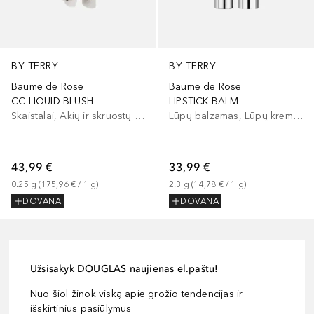
BY TERRY
BY TERRY
Baume de Rose
Baume de Rose
CC LIQUID BLUSH
LIPSTICK BALM
Skaistalai, Akių ir skruostų dažai, Lūpų ir skruostų dažai
Lūpų balzamas, Lūpų kremas
43,99 €
33,99 €
0.25
g
 (
175,96 €
 / 
1
g
)
2.3
g
 (
14,78 €
 / 
1
g
)
DOVANA
DOVANA
Užsisakyk DOUGLAS naujienas el.paštu!
Nuo šiol žinok viską apie grožio tendencijas ir
išskirtinius pasiūlymus