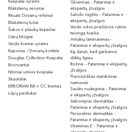
Kvepalai vyrams
Glicerinas – Patarimai ir
Blakstienų serumai
ekspertų įžvalgos
Salicilo rūgštis – Patarimai ir
Rituals Dovanų rinkiniai
ekspertų įžvalgos
Blakstienų tušai
Veido odos priežiūros rutina:
Šukos ir plaukų šepečiai
teisinga tvarka
Lūpų blizgiai
Antakių laminavimas –
Veido kremai vyrams
Patarimai ir ekspertų įžvalgos
Kuponas / Dovanų kortelė
Ką daryti, kad garbanos
Douglas Collection Kvepalai
išliktų ilgiau
Rožinė – Patarimai ir ekspertų
Bronzantai
įžvalgos
Nišiniai unisex kvepalai
Prancūziškas manikiūras
Skaistalai
namuose
ERBORIAN BB ir CC kremas
Saulės nudegimai – Patarimai
Lūpų pieštukai
ir ekspertų įžvalgos
Seborėjinis dermatitas –
Patarimai ir ekspertų įžvalgos
Perioralinis dermatitas –
Patarimai ir ekspertų įžvalgos
Vitaminas E – Patarimai ir