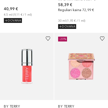
58,39 €
40,99 €
Reguliari kaina
72,99 €
4.5
ml
 (
9,11 €
 / 
1
ml
)
DOVANA
30
ml
 (
1,95 €
 / 
1
ml
)
DOVANA
-20%
BY TERRY
BY TERRY