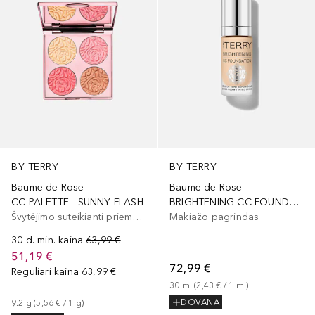
BY TERRY
BY TERRY
Baume de Rose
Baume de Rose
CC PALETTE - SUNNY FLASH
BRIGHTENING CC FOUNDATION
Švytėjimo suteikianti priemonė/highlighteris
Makiažo pagrindas
30 d. min. kaina
63,99 €
51,19 €
72,99 €
Reguliari kaina
63,99 €
30
ml
 (
2,43 €
 / 
1
ml
)
DOVANA
9.2
g
 (
5,56 €
 / 
1
g
)