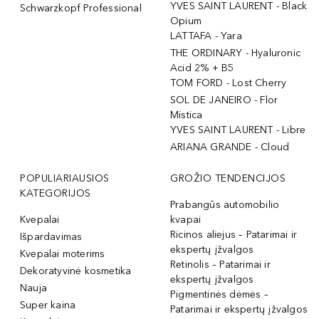
YVES SAINT LAURENT - Black
Schwarzkopf Professional
Opium
LATTAFA - Yara
THE ORDINARY - Hyaluronic
Acid 2% + B5
TOM FORD - Lost Cherry
SOL DE JANEIRO - Flor
Mistica
YVES SAINT LAURENT - Libre
ARIANA GRANDE - Cloud
POPULIARIAUSIOS
GROŽIO TENDENCIJOS
KATEGORIJOS
Prabangūs automobilio
Kvepalai
kvapai
Ricinos aliejus – Patarimai ir
Išpardavimas
ekspertų įžvalgos
Kvepalai moterims
Retinolis – Patarimai ir
Dekoratyvinė kosmetika
ekspertų įžvalgos
Nauja
Pigmentinės dėmės –
Super kaina
Patarimai ir ekspertų įžvalgos