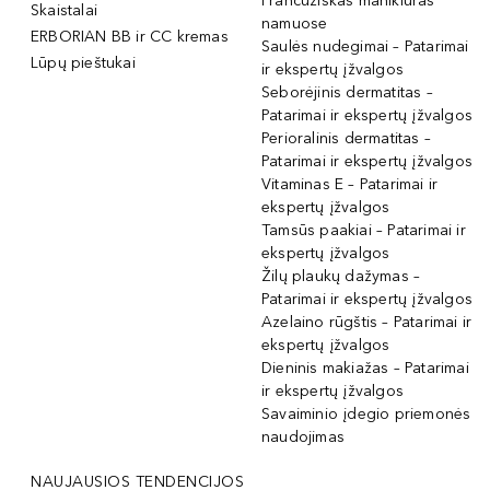
Prancūziškas manikiūras
Skaistalai
namuose
ERBORIAN BB ir CC kremas
Saulės nudegimai – Patarimai
Lūpų pieštukai
ir ekspertų įžvalgos
Seborėjinis dermatitas –
Patarimai ir ekspertų įžvalgos
Perioralinis dermatitas –
Patarimai ir ekspertų įžvalgos
Vitaminas E – Patarimai ir
ekspertų įžvalgos
Tamsūs paakiai – Patarimai ir
ekspertų įžvalgos
Žilų plaukų dažymas –
Patarimai ir ekspertų įžvalgos
Azelaino rūgštis – Patarimai ir
ekspertų įžvalgos
Dieninis makiažas – Patarimai
ir ekspertų įžvalgos
Savaiminio įdegio priemonės
naudojimas
NAUJAUSIOS TENDENCIJOS