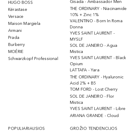
Gisada - Ambassador Men
HUGO BOSS
THE ORDINARY - Niacinamide
Kérastase
10% + Zinc 1%
Versace
VALENTINO - Born In Roma
Maison Margiela
Donna
Armani
YVES SAINT LAURENT -
Prada
MYSLF
Burberry
SOL DE JANEIRO - Agua
MOÉRIE
Mistica
YVES SAINT LAURENT - Black
Schwarzkopf Professional
Opium
LATTAFA - Yara
THE ORDINARY - Hyaluronic
Acid 2% + B5
TOM FORD - Lost Cherry
SOL DE JANEIRO - Flor
Mistica
YVES SAINT LAURENT - Libre
ARIANA GRANDE - Cloud
POPULIARIAUSIOS
GROŽIO TENDENCIJOS