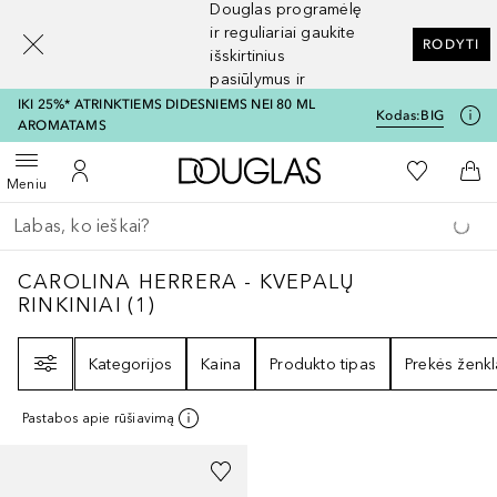
Douglas programėlę
[navigation.slideout.screenreader]
ir reguliariai gaukite
RODYTI
išskirtinius
pasiūlymus ir
nuolaidas
IKI 25%* ATRINKTIEMS DIDESNIEMS NEI 80 ML
Kodas:
BIG
AROMATAMS
Į Douglas pagrindinį pu
Į mano nor
Atidaryti meniu
Į mano paskyrą
Į kr
Meniu
Grįžk atgal
Vykdykite paiešką
CAROLINA HERRERA - KVEPALŲ RINKINIAI
CAROLINA HERRERA - KVEPALŲ
RINKINIAI
(
1
)
Filtras
Kategorijos
Kaina
Produkto tipas
Prekės ženkl
Pastabos apie rūšiavimą