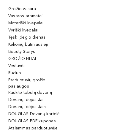
Grožio vasara
Vasaros aromatai
Moteriški kvepalai
Vyriški kvepalai
Tęsk įdegio dienas
Kelionių būtiniausieji
Beauty Storys
GROŽIO HITAI
Vestuvės
Ruduo
Parduotuvių grožio
paslaugos
Raskite tobulą dovaną
Dovanų idėjos Jai
Dovanų idėjos Jam
DOUGLAS Dovanų kortelė
DOUGLAS PDF kuponas
Atsiėmimas parduotuvėje