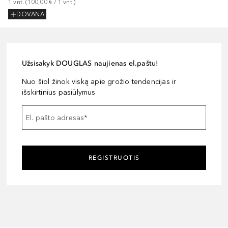
1
vnt.
 (
100,00 €
 / 
1
vnt.
)
DOVANA
Užsisakyk DOUGLAS naujienas el.paštu!
Nuo šiol žinok viską apie grožio tendencijas ir
išskirtinius pasiūlymus
El. pašto adresas
*
REGISTRUOTIS