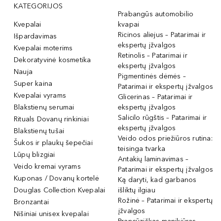
KATEGORIJOS
Prabangūs automobilio
Kvepalai
kvapai
Ricinos aliejus – Patarimai ir
Išpardavimas
ekspertų įžvalgos
Kvepalai moterims
Retinolis – Patarimai ir
Dekoratyvinė kosmetika
ekspertų įžvalgos
Nauja
Pigmentinės dėmės –
Super kaina
Patarimai ir ekspertų įžvalgos
Kvepalai vyrams
Glicerinas – Patarimai ir
Blakstienų serumai
ekspertų įžvalgos
Salicilo rūgštis – Patarimai ir
Rituals Dovanų rinkiniai
ekspertų įžvalgos
Blakstienų tušai
Veido odos priežiūros rutina:
Šukos ir plaukų šepečiai
teisinga tvarka
Lūpų blizgiai
Antakių laminavimas –
Veido kremai vyrams
Patarimai ir ekspertų įžvalgos
Kuponas / Dovanų kortelė
Ką daryti, kad garbanos
Douglas Collection Kvepalai
išliktų ilgiau
Rožinė – Patarimai ir ekspertų
Bronzantai
įžvalgos
Nišiniai unisex kvepalai