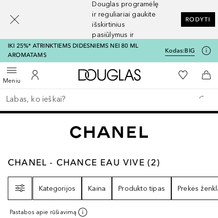
Douglas programėlę
[navigation.slideout.screenreader]
ir reguliariai gaukite
RODYTI
išskirtinius
pasiūlymus ir
nuolaidas
IKI 25%* ATRINKTIEMS DIDESNIEMS NEI 80 ML
Kodas:
BIG
AROMATAMS
Į Douglas pagrindinį pu
Į mano nor
Atidaryti meniu
Į mano paskyrą
Į kr
Meniu
Grįžk atgal
Vykdykite paiešką
CHANEL - CHANCE EAU VIVE
2
REZULTATAI
CHANEL - CHANCE EAU VIVE
(
2
)
Filtras
Kategorijos
Kaina
Produkto tipas
Prekės ženkl
Pastabos apie rūšiavimą