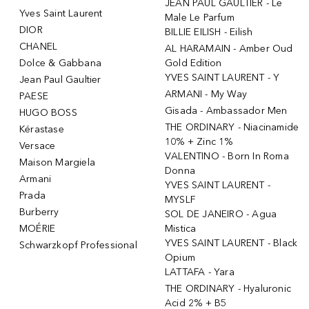
JEAN PAUL GAULTIER - Le
Yves Saint Laurent
Male Le Parfum
DIOR
BILLIE EILISH - Eilish
CHANEL
AL HARAMAIN - Amber Oud
Dolce & Gabbana
Gold Edition
YVES SAINT LAURENT - Y
Jean Paul Gaultier
ARMANI - My Way
PAESE
Gisada - Ambassador Men
HUGO BOSS
THE ORDINARY - Niacinamide
Kérastase
10% + Zinc 1%
Versace
VALENTINO - Born In Roma
Maison Margiela
Donna
Armani
YVES SAINT LAURENT -
Prada
MYSLF
Burberry
SOL DE JANEIRO - Agua
MOÉRIE
Mistica
YVES SAINT LAURENT - Black
Schwarzkopf Professional
Opium
LATTAFA - Yara
THE ORDINARY - Hyaluronic
Acid 2% + B5