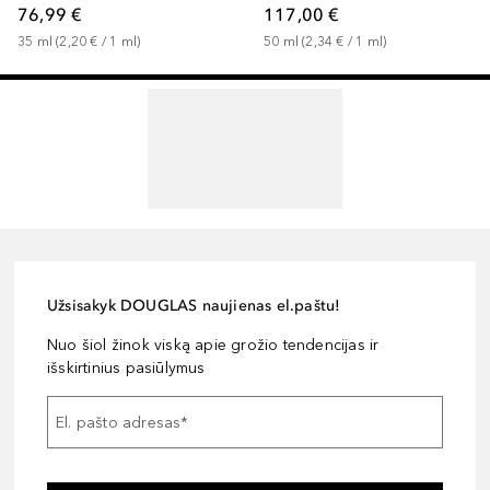
76,99 €
117,00 €
35
ml
 (
2,20 €
 / 
1
ml
)
50
ml
 (
2,34 €
 / 
1
ml
)
Užsisakyk DOUGLAS naujienas el.paštu!
Nuo šiol žinok viską apie grožio tendencijas ir
išskirtinius pasiūlymus
El. pašto adresas
*