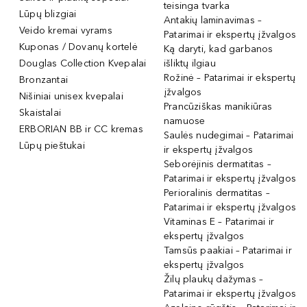
teisinga tvarka
Lūpų blizgiai
Antakių laminavimas –
Veido kremai vyrams
Patarimai ir ekspertų įžvalgos
Kuponas / Dovanų kortelė
Ką daryti, kad garbanos
Douglas Collection Kvepalai
išliktų ilgiau
Rožinė – Patarimai ir ekspertų
Bronzantai
įžvalgos
Nišiniai unisex kvepalai
Prancūziškas manikiūras
Skaistalai
namuose
ERBORIAN BB ir CC kremas
Saulės nudegimai – Patarimai
Lūpų pieštukai
ir ekspertų įžvalgos
Seborėjinis dermatitas –
Patarimai ir ekspertų įžvalgos
Perioralinis dermatitas –
Patarimai ir ekspertų įžvalgos
Vitaminas E – Patarimai ir
ekspertų įžvalgos
Tamsūs paakiai – Patarimai ir
ekspertų įžvalgos
Žilų plaukų dažymas –
Patarimai ir ekspertų įžvalgos