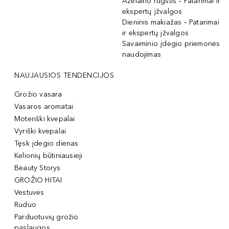
Azelaino rūgštis – Patarimai ir
ekspertų įžvalgos
Dieninis makiažas – Patarimai
ir ekspertų įžvalgos
Savaiminio įdegio priemonės
naudojimas
NAUJAUSIOS TENDENCIJOS
Grožio vasara
Vasaros aromatai
Moteriški kvepalai
Vyriški kvepalai
Tęsk įdegio dienas
Kelionių būtiniausieji
Beauty Storys
GROŽIO HITAI
Vestuvės
Ruduo
Parduotuvių grožio
paslaugos