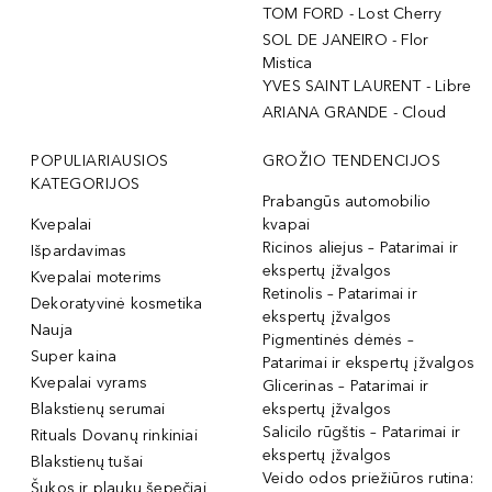
TOM FORD - Lost Cherry
SOL DE JANEIRO - Flor
Mistica
YVES SAINT LAURENT - Libre
ARIANA GRANDE - Cloud
POPULIARIAUSIOS
GROŽIO TENDENCIJOS
KATEGORIJOS
Prabangūs automobilio
Kvepalai
kvapai
Ricinos aliejus – Patarimai ir
Išpardavimas
ekspertų įžvalgos
Kvepalai moterims
Retinolis – Patarimai ir
Dekoratyvinė kosmetika
ekspertų įžvalgos
Nauja
Pigmentinės dėmės –
Super kaina
Patarimai ir ekspertų įžvalgos
Kvepalai vyrams
Glicerinas – Patarimai ir
Blakstienų serumai
ekspertų įžvalgos
Salicilo rūgštis – Patarimai ir
Rituals Dovanų rinkiniai
ekspertų įžvalgos
Blakstienų tušai
Veido odos priežiūros rutina:
Šukos ir plaukų šepečiai