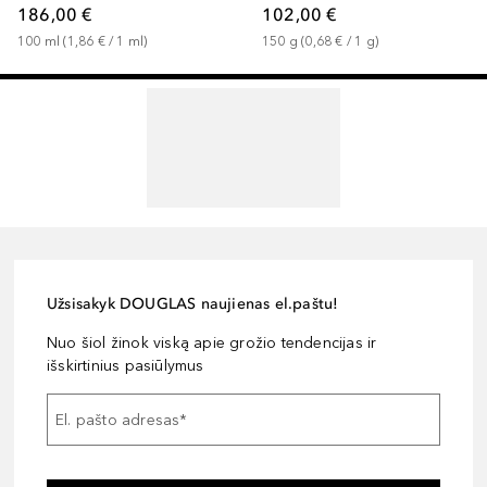
186,00 €
102,00 €
100
ml
 (
1,86 €
 / 
1
ml
)
150
g
 (
0,68 €
 / 
1
g
)
Užsisakyk DOUGLAS naujienas el.paštu!
Nuo šiol žinok viską apie grožio tendencijas ir
išskirtinius pasiūlymus
El. pašto adresas
*