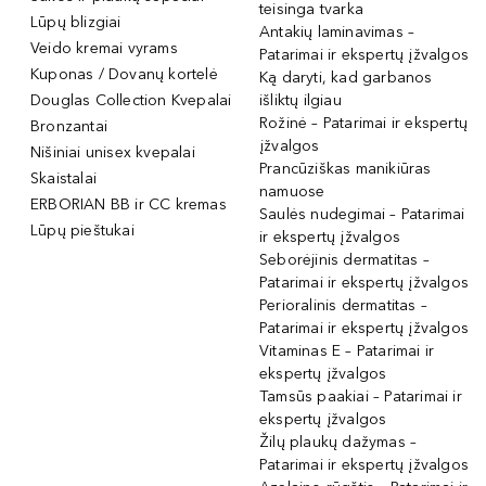
teisinga tvarka
Lūpų blizgiai
Antakių laminavimas –
Veido kremai vyrams
Patarimai ir ekspertų įžvalgos
Kuponas / Dovanų kortelė
Ką daryti, kad garbanos
Douglas Collection Kvepalai
išliktų ilgiau
Rožinė – Patarimai ir ekspertų
Bronzantai
įžvalgos
Nišiniai unisex kvepalai
Prancūziškas manikiūras
Skaistalai
namuose
ERBORIAN BB ir CC kremas
Saulės nudegimai – Patarimai
Lūpų pieštukai
ir ekspertų įžvalgos
Seborėjinis dermatitas –
Patarimai ir ekspertų įžvalgos
Perioralinis dermatitas –
Patarimai ir ekspertų įžvalgos
Vitaminas E – Patarimai ir
ekspertų įžvalgos
Tamsūs paakiai – Patarimai ir
ekspertų įžvalgos
Žilų plaukų dažymas –
Patarimai ir ekspertų įžvalgos