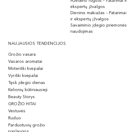
Azelaino rūgštis – Patarimai ir
ekspertų įžvalgos
Dieninis makiažas – Patarimai
ir ekspertų įžvalgos
Savaiminio įdegio priemonės
naudojimas
NAUJAUSIOS TENDENCIJOS
Grožio vasara
Vasaros aromatai
Moteriški kvepalai
Vyriški kvepalai
Tęsk įdegio dienas
Kelionių būtiniausieji
Beauty Storys
GROŽIO HITAI
Vestuvės
Ruduo
Parduotuvių grožio
paslaugos