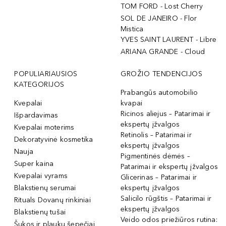
TOM FORD - Lost Cherry
SOL DE JANEIRO - Flor
Mistica
YVES SAINT LAURENT - Libre
ARIANA GRANDE - Cloud
POPULIARIAUSIOS
GROŽIO TENDENCIJOS
KATEGORIJOS
Prabangūs automobilio
Kvepalai
kvapai
Ricinos aliejus – Patarimai ir
Išpardavimas
ekspertų įžvalgos
Kvepalai moterims
Retinolis – Patarimai ir
Dekoratyvinė kosmetika
ekspertų įžvalgos
Nauja
Pigmentinės dėmės –
Super kaina
Patarimai ir ekspertų įžvalgos
Kvepalai vyrams
Glicerinas – Patarimai ir
Blakstienų serumai
ekspertų įžvalgos
Salicilo rūgštis – Patarimai ir
Rituals Dovanų rinkiniai
ekspertų įžvalgos
Blakstienų tušai
Veido odos priežiūros rutina:
Šukos ir plaukų šepečiai