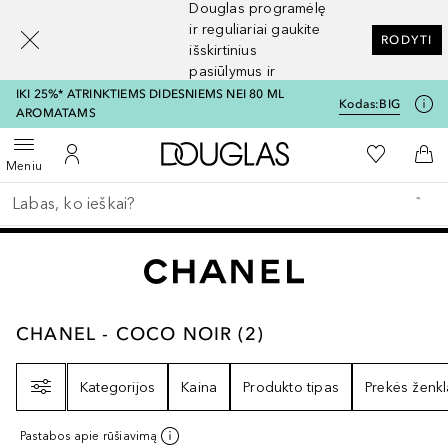
Douglas programėlę
[navigation.slideout.screenreader]
ir reguliariai gaukite
RODYTI
išskirtinius
pasiūlymus ir
nuolaidas
IKI 25%* ATRINKTIEMS DIDESNIEMS NEI 80 ML
Kodas:
BIG
AROMATAMS
Į Douglas pagrindinį pu
Į mano nor
Atidaryti meniu
Į mano paskyrą
Į kr
Meniu
Grįžk atgal
Vykdykite paiešką
CHANEL - COCO NOIR
2
REZULTATAI
CHANEL - COCO NOIR
(
2
)
Filtras
Kategorijos
Kaina
Produkto tipas
Prekės ženkl
Pastabos apie rūšiavimą