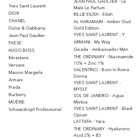
JEAN PAUL GAULTIER - Le
Yves Saint Laurent
Male Le Parfum
DIOR
BILLIE EILISH - Eilish
CHANEL
AL HARAMAIN - Amber Oud
Dolce & Gabbana
Gold Edition
YVES SAINT LAURENT - Y
Jean Paul Gaultier
ARMANI - My Way
PAESE
Gisada - Ambassador Men
HUGO BOSS
THE ORDINARY - Niacinamide
Kérastase
10% + Zinc 1%
Versace
VALENTINO - Born In Roma
Maison Margiela
Donna
Armani
YVES SAINT LAURENT -
Prada
MYSLF
Burberry
SOL DE JANEIRO - Agua
MOÉRIE
Mistica
YVES SAINT LAURENT - Black
Schwarzkopf Professional
Opium
LATTAFA - Yara
THE ORDINARY - Hyaluronic
Acid 2% + B5