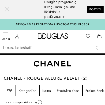
Douglas programėlę
[navigation.slideout.screenreader]
ir reguliariai gaukite
RODYTI
išskirtinius
pasiūlymus ir
nuolaidas
NEMOKAMAS PRISTATYMAS Į PAŠTOMATUS IKI 08 09
Į Douglas pagrindinį pu
Į mano nor
Atidaryti meniu
Į mano paskyrą
Į kr
Meniu
Grįžk atgal
Vykdykite paiešką
CHANEL - ROUGE ALLURE VELVET
2
REZULT
CHANEL - ROUGE ALLURE VELVET
(
2
)
Filtras
Kategorijos
Kaina
Produkto tipas
Prekės ženkl
Pastabos apie rūšiavimą
+
24
+
5