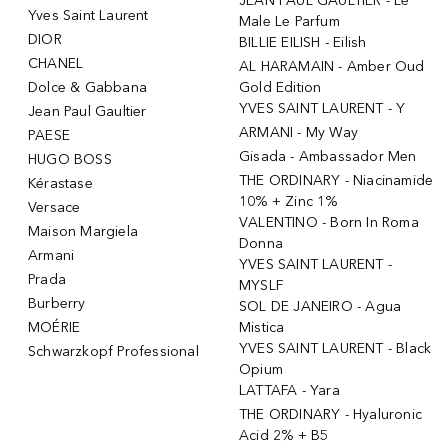
JEAN PAUL GAULTIER - Le
Yves Saint Laurent
Male Le Parfum
DIOR
BILLIE EILISH - Eilish
CHANEL
AL HARAMAIN - Amber Oud
Dolce & Gabbana
Gold Edition
YVES SAINT LAURENT - Y
Jean Paul Gaultier
ARMANI - My Way
PAESE
Gisada - Ambassador Men
HUGO BOSS
THE ORDINARY - Niacinamide
Kérastase
10% + Zinc 1%
Versace
VALENTINO - Born In Roma
Maison Margiela
Donna
Armani
YVES SAINT LAURENT -
Prada
MYSLF
Burberry
SOL DE JANEIRO - Agua
MOÉRIE
Mistica
YVES SAINT LAURENT - Black
Schwarzkopf Professional
Opium
LATTAFA - Yara
THE ORDINARY - Hyaluronic
Acid 2% + B5