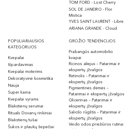
TOM FORD - Lost Cherry
SOL DE JANEIRO - Flor
Mistica
YVES SAINT LAURENT - Libre
ARIANA GRANDE - Cloud
POPULIARIAUSIOS
GROŽIO TENDENCIJOS
KATEGORIJOS
Prabangūs automobilio
Kvepalai
kvapai
Ricinos aliejus – Patarimai ir
Išpardavimas
ekspertų įžvalgos
Kvepalai moterims
Retinolis – Patarimai ir
Dekoratyvinė kosmetika
ekspertų įžvalgos
Nauja
Pigmentinės dėmės –
Super kaina
Patarimai ir ekspertų įžvalgos
Kvepalai vyrams
Glicerinas – Patarimai ir
Blakstienų serumai
ekspertų įžvalgos
Salicilo rūgštis – Patarimai ir
Rituals Dovanų rinkiniai
ekspertų įžvalgos
Blakstienų tušai
Veido odos priežiūros rutina:
Šukos ir plaukų šepečiai