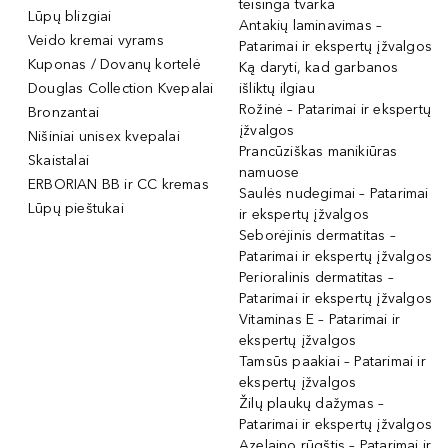
teisinga tvarka
Lūpų blizgiai
Antakių laminavimas –
Veido kremai vyrams
Patarimai ir ekspertų įžvalgos
Kuponas / Dovanų kortelė
Ką daryti, kad garbanos
Douglas Collection Kvepalai
išliktų ilgiau
Rožinė – Patarimai ir ekspertų
Bronzantai
įžvalgos
Nišiniai unisex kvepalai
Prancūziškas manikiūras
Skaistalai
namuose
ERBORIAN BB ir CC kremas
Saulės nudegimai – Patarimai
Lūpų pieštukai
ir ekspertų įžvalgos
Seborėjinis dermatitas –
Patarimai ir ekspertų įžvalgos
Perioralinis dermatitas –
Patarimai ir ekspertų įžvalgos
Vitaminas E – Patarimai ir
ekspertų įžvalgos
Tamsūs paakiai – Patarimai ir
ekspertų įžvalgos
Žilų plaukų dažymas –
Patarimai ir ekspertų įžvalgos
Azelaino rūgštis – Patarimai ir