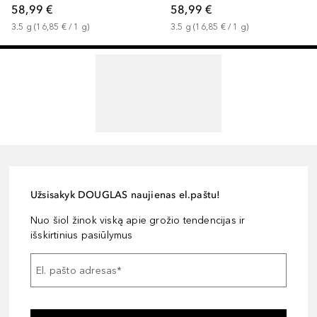
58,99 €
58,99 €
3.5
g
 (
16,85 €
 / 
1
g
)
3.5
g
 (
16,85 €
 / 
1
g
)
Užsisakyk DOUGLAS naujienas el.paštu!
Nuo šiol žinok viską apie grožio tendencijas ir
išskirtinius pasiūlymus
El. pašto adresas
*