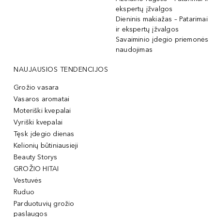
ekspertų įžvalgos
Dieninis makiažas – Patarimai
ir ekspertų įžvalgos
Savaiminio įdegio priemonės
naudojimas
NAUJAUSIOS TENDENCIJOS
Grožio vasara
Vasaros aromatai
Moteriški kvepalai
Vyriški kvepalai
Tęsk įdegio dienas
Kelionių būtiniausieji
Beauty Storys
GROŽIO HITAI
Vestuvės
Ruduo
Parduotuvių grožio
paslaugos