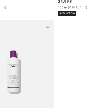
35,99 €
1
ml
)
150
ml
 (
0,24 €
 / 
1
ml
)
DOVANA