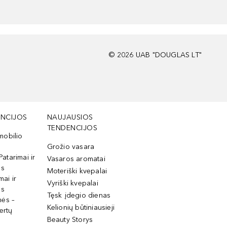
©
2026
UAB "DOUGLAS LT"
NCIJOS
NAUJAUSIOS
TENDENCIJOS
mobilio
Grožio vasara
Patarimai ir
Vasaros aromatai
os
Moteriški kvepalai
mai ir
Vyriški kvepalai
os
Tęsk įdegio dienas
mės –
Kelionių būtiniausieji
ertų
Beauty Storys