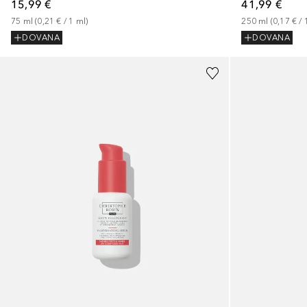
41,99 €
15,99 €
250
ml
 (
0,17 €
 / 
75
ml
 (
0,21 €
 / 
1
ml
)
DOVANA
DOVANA