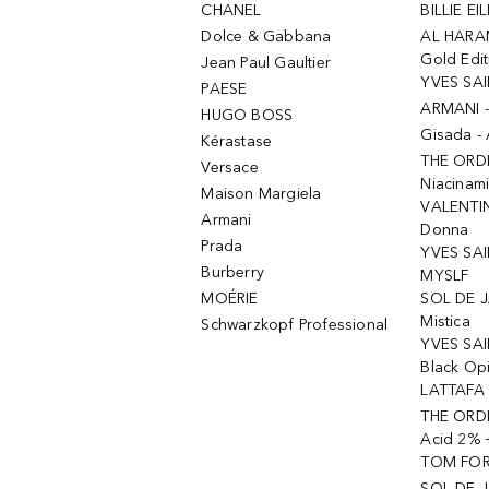
CHANEL
BILLIE EIL
Dolce & Gabbana
AL HARA
Gold Edit
Jean Paul Gaultier
YVES SAI
PAESE
ARMANI 
HUGO BOSS
Gisada -
Kérastase
THE ORD
Versace
Niacinam
Maison Margiela
VALENTIN
Armani
Donna
Prada
YVES SAI
Burberry
MYSLF
MOÉRIE
SOL DE J
Mistica
Schwarzkopf Professional
YVES SAI
Black Op
LATTAFA 
THE ORDI
Acid 2% 
TOM FORD
SOL DE J