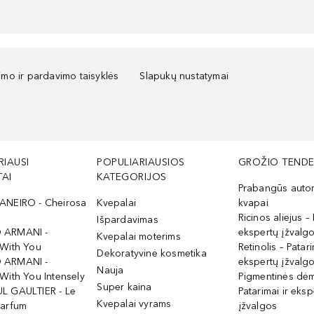
kimo ir pardavimo taisyklės
Slapukų nustatymai
RIAUSI
POPULIARIAUSIOS
GROŽIO TENDE
AI
KATEGORIJOS
Prabangūs auto
ANEIRO - Cheirosa
Kvepalai
kvapai
Ricinos aliejus – 
Išpardavimas
 ARMANI -
ekspertų įžvalg
Kvepalai moterims
 With You
Retinolis – Patari
Dekoratyvinė kosmetika
 ARMANI -
ekspertų įžvalg
Nauja
With You Intensely
Pigmentinės dė
Super kaina
L GAULTIER - Le
Patarimai ir eksp
Kvepalai vyrams
Parfum
įžvalgos