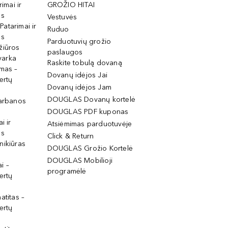
rimai ir
GROŽIO HITAI
os
Vestuvės
 Patarimai ir
Ruduo
os
Parduotuvių grožio
žiūros
paslaugos
tvarka
Raskite tobulą dovaną
imas –
Dovanų idėjos Jai
ertų
Dovanų idėjos Jam
DOUGLAS Dovanų kortelė
garbanos
DOUGLAS PDF kuponas
i ir
Atsiėmimas parduotuvėje
os
Click & Return
nikiūras
DOUGLAS Grožio Kortelė
DOUGLAS Mobilioji
i –
programėlė
ertų
atitas –
ertų