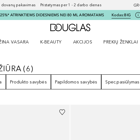
ovanų pakavimas Pristatymas per 1 - 2 darbo dienas
GR
I 25%* ATRINKTIEMS DIDESNIEMS NEI 80 ML AROMATAMS
Kodas:
BIG
Į Douglas pagrindinį pu
ŽINA VASARA
K-BEAUTY
AKCIJOS
PREKIŲ ŽENKLAI
meniu
aryti Amžina vasara meniu
Atidaryti AKCIJOS meniu
Atidaryti PREKIŲ 
ŽIŪRA
(
6
)
IEŽIŪRA
6
REZULTATAI
a
Produkto savybės
Papildomos savybės
Spec.pasiūlymas