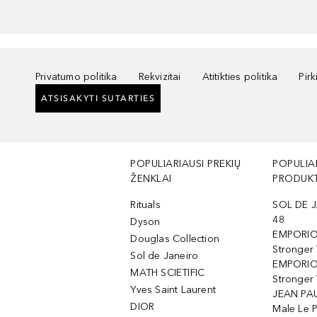
Privatumo politika
Rekvizitai
Atitikties politika
Pir
ATSISAKYTI SUTARTIES
POPULIARIAUSI PREKIŲ
POPULIA
ŽENKLAI
PRODUKT
Rituals
SOL DE J
48
Dyson
EMPORIO
Douglas Collection
Stronger
Sol de Janeiro
EMPORIO
MATH SCIETIFIC
Stronger 
Yves Saint Laurent
JEAN PAU
DIOR
Male Le 