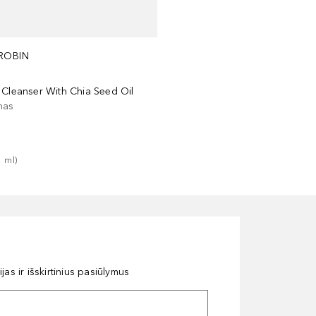
ROBIN
 Cleanser With Chia Seed Oil
nas
1
ml
)
as ir išskirtinius pasiūlymus