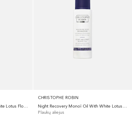
CHRISTOPHE ROBIN
Night Recovery Cream With White Lotus Flower
Night Recovery Monoï Oil With White Lotus Flower
Plaukų aliejus