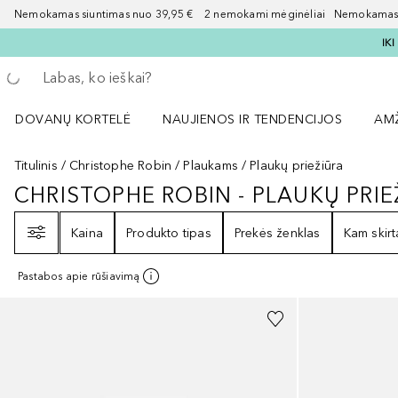
Nemokamas siuntimas nuo 39,95 € 2 nemokami mėginėliai Nemokamas d
IK
Grįžk atgal
Vykdykite paiešką
DOVANŲ KORTELĖ
NAUJIENOS IR TENDENCIJOS
AM
Atidaryti NAUJIENOS IR TENDENCIJOS 
Atid
Titulinis
Christophe Robin
Plaukams
Plaukų priežiūra
CHRISTOPHE ROBIN - PLAUKŲ PRIE
CHRISTOPHE ROBIN - PLAUKŲ PR
Filtras
Kaina
Produkto tipas
Prekės ženklas
Kam skirt
Pastabos apie rūšiavimą