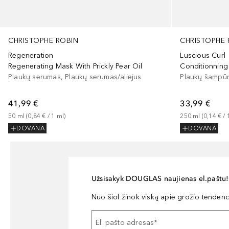
CHRISTOPHE ROBIN
CHRISTOPHE 
Regeneration
Luscious Curl
Regenerating Mask With Prickly Pear Oil
Conditionning
Plaukų serumas, Plaukų serumas/aliejus
Plaukų šampū
41,99 €
33,99 €
50
ml
 (
0,84 €
 / 
1
ml
)
250
ml
 (
0,14 €
 / 
DOVANA
DOVANA
Užsisakyk DOUGLAS naujienas el.paštu!
Nuo šiol žinok viską apie grožio tendencij
El. pašto adresas
*