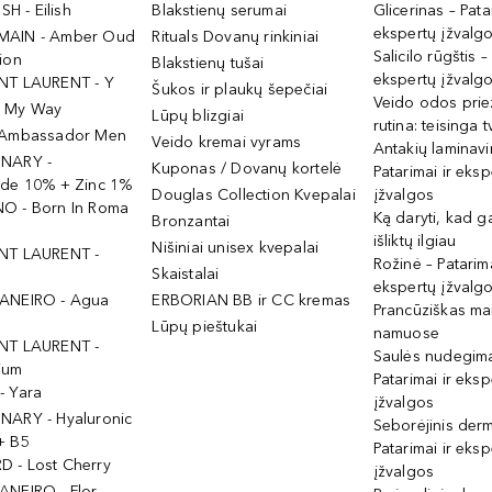
ISH - Eilish
Blakstienų serumai
Glicerinas – Pata
ekspertų įžvalg
MAIN - Amber Oud
Rituals Dovanų rinkiniai
Salicilo rūgštis –
ion
Blakstienų tušai
ekspertų įžvalg
NT LAURENT - Y
Šukos ir plaukų šepečiai
Veido odos prie
- My Way
Lūpų blizgiai
rutina: teisinga 
 Ambassador Men
Veido kremai vyrams
Antakių laminav
INARY -
Kuponas / Dovanų kortelė
Patarimai ir eksp
ide 10% + Zinc 1%
Douglas Collection Kvepalai
įžvalgos
O - Born In Roma
Ką daryti, kad 
Bronzantai
išliktų ilgiau
Nišiniai unisex kvepalai
NT LAURENT -
Rožinė – Patarima
Skaistalai
ekspertų įžvalg
ANEIRO - Agua
ERBORIAN BB ir CC kremas
Prancūziškas ma
Lūpų pieštukai
namuose
NT LAURENT -
Saulės nudegima
ium
Patarimai ir eksp
- Yara
įžvalgos
NARY - Hyaluronic
Seborėjinis derm
+ B5
Patarimai ir eksp
 - Lost Cherry
įžvalgos
ANEIRO - Flor