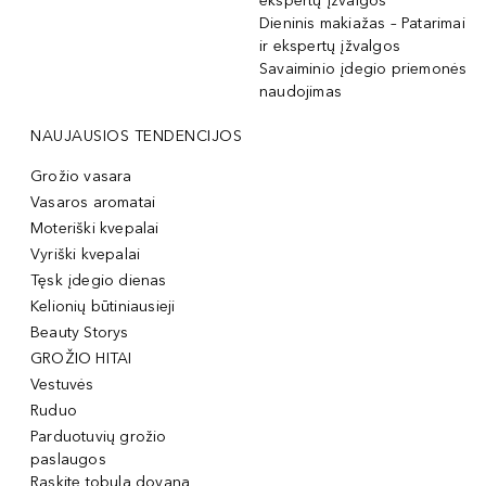
ekspertų įžvalgos
Dieninis makiažas – Patarimai
ir ekspertų įžvalgos
Savaiminio įdegio priemonės
naudojimas
NAUJAUSIOS TENDENCIJOS
Grožio vasara
Vasaros aromatai
Moteriški kvepalai
Vyriški kvepalai
Tęsk įdegio dienas
Kelionių būtiniausieji
Beauty Storys
GROŽIO HITAI
Vestuvės
Ruduo
Parduotuvių grožio
paslaugos
Raskite tobulą dovaną