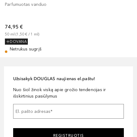
Parfumuotas vanduo
74,95 €
50
ml
 (
1,50 €
 / 
1
ml
)
DOVANA
Netrukus sugrįš
Užsisakyk DOUGLAS naujienas el.paštu!
Nuo šiol žinok viską apie grožio tendencijas ir
išskirtinius pasiūlymus
El. pašto adresas
*
REGISTRUOTIS