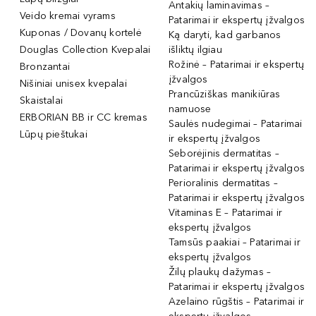
Antakių laminavimas –
Veido kremai vyrams
Patarimai ir ekspertų įžvalgos
Kuponas / Dovanų kortelė
Ką daryti, kad garbanos
Douglas Collection Kvepalai
išliktų ilgiau
Rožinė – Patarimai ir ekspertų
Bronzantai
įžvalgos
Nišiniai unisex kvepalai
Prancūziškas manikiūras
Skaistalai
namuose
ERBORIAN BB ir CC kremas
Saulės nudegimai – Patarimai
Lūpų pieštukai
ir ekspertų įžvalgos
Seborėjinis dermatitas –
Patarimai ir ekspertų įžvalgos
Perioralinis dermatitas –
Patarimai ir ekspertų įžvalgos
Vitaminas E – Patarimai ir
ekspertų įžvalgos
Tamsūs paakiai – Patarimai ir
ekspertų įžvalgos
Žilų plaukų dažymas –
Patarimai ir ekspertų įžvalgos
Azelaino rūgštis – Patarimai ir