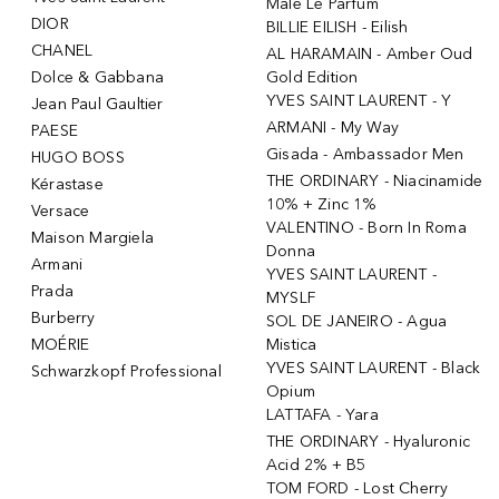
Male Le Parfum
DIOR
BILLIE EILISH - Eilish
CHANEL
AL HARAMAIN - Amber Oud
Dolce & Gabbana
Gold Edition
YVES SAINT LAURENT - Y
Jean Paul Gaultier
ARMANI - My Way
PAESE
Gisada - Ambassador Men
HUGO BOSS
THE ORDINARY - Niacinamide
Kérastase
10% + Zinc 1%
Versace
VALENTINO - Born In Roma
Maison Margiela
Donna
Armani
YVES SAINT LAURENT -
Prada
MYSLF
Burberry
SOL DE JANEIRO - Agua
MOÉRIE
Mistica
YVES SAINT LAURENT - Black
Schwarzkopf Professional
Opium
LATTAFA - Yara
THE ORDINARY - Hyaluronic
Acid 2% + B5
TOM FORD - Lost Cherry