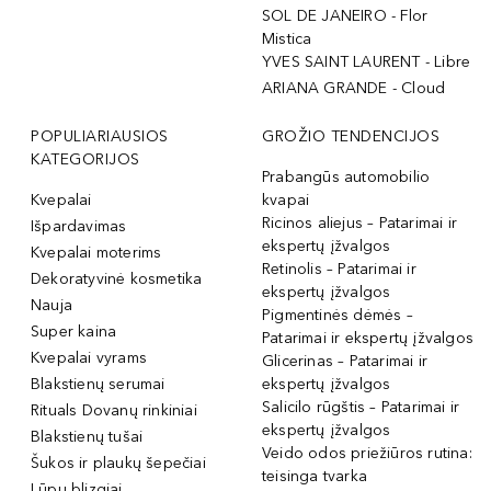
SOL DE JANEIRO - Flor
Mistica
YVES SAINT LAURENT - Libre
ARIANA GRANDE - Cloud
POPULIARIAUSIOS
GROŽIO TENDENCIJOS
KATEGORIJOS
Prabangūs automobilio
Kvepalai
kvapai
Ricinos aliejus – Patarimai ir
Išpardavimas
ekspertų įžvalgos
Kvepalai moterims
Retinolis – Patarimai ir
Dekoratyvinė kosmetika
ekspertų įžvalgos
Nauja
Pigmentinės dėmės –
Super kaina
Patarimai ir ekspertų įžvalgos
Kvepalai vyrams
Glicerinas – Patarimai ir
Blakstienų serumai
ekspertų įžvalgos
Salicilo rūgštis – Patarimai ir
Rituals Dovanų rinkiniai
ekspertų įžvalgos
Blakstienų tušai
Veido odos priežiūros rutina:
Šukos ir plaukų šepečiai
teisinga tvarka
Lūpų blizgiai