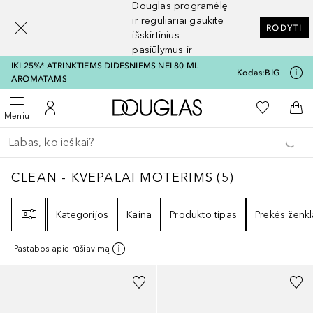
Douglas programėlę
[navigation.slideout.screenreader]
ir reguliariai gaukite
RODYTI
išskirtinius
pasiūlymus ir
nuolaidas
IKI 25%* ATRINKTIEMS DIDESNIEMS NEI 80 ML
Kodas:
BIG
AROMATAMS
Į Douglas pagrindinį pu
Į mano nor
Atidaryti meniu
Į mano paskyrą
Į kr
Meniu
Grįžk atgal
Vykdykite paiešką
CLEAN - KVEPALAI MOTERIMS
5
REZULTATA
CLEAN - KVEPALAI MOTERIMS
(
5
)
Filtras
Kategorijos
Kaina
Produkto tipas
Prekės ženkl
Pastabos apie rūšiavimą