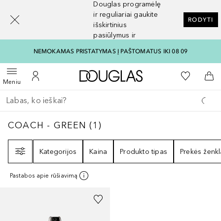
Douglas programėlę
[navigation.slideout.screenreader]
ir reguliariai gaukite
RODYTI
išskirtinius
pasiūlymus ir
nuolaidas
NEMOKAMAS PRISTATYMAS Į PAŠTOMATUS IKI 08 09
Į Douglas pagrindinį pu
Į mano nor
Atidaryti meniu
Į mano paskyrą
Į kr
Meniu
Grįžk atgal
Vykdykite paiešką
COACH - GREEN
1
REZULTATAI
COACH - GREEN
(
1
)
Filtras
Kategorijos
Kaina
Produkto tipas
Prekės ženkl
Pastabos apie rūšiavimą