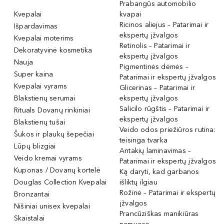
Prabangūs automobilio
Kvepalai
kvapai
Ricinos aliejus – Patarimai ir
Išpardavimas
ekspertų įžvalgos
Kvepalai moterims
Retinolis – Patarimai ir
Dekoratyvinė kosmetika
ekspertų įžvalgos
Nauja
Pigmentinės dėmės –
Super kaina
Patarimai ir ekspertų įžvalgos
Kvepalai vyrams
Glicerinas – Patarimai ir
Blakstienų serumai
ekspertų įžvalgos
Salicilo rūgštis – Patarimai ir
Rituals Dovanų rinkiniai
ekspertų įžvalgos
Blakstienų tušai
Veido odos priežiūros rutina:
Šukos ir plaukų šepečiai
teisinga tvarka
Lūpų blizgiai
Antakių laminavimas –
Veido kremai vyrams
Patarimai ir ekspertų įžvalgos
Kuponas / Dovanų kortelė
Ką daryti, kad garbanos
Douglas Collection Kvepalai
išliktų ilgiau
Rožinė – Patarimai ir ekspertų
Bronzantai
įžvalgos
Nišiniai unisex kvepalai
Prancūziškas manikiūras
Skaistalai