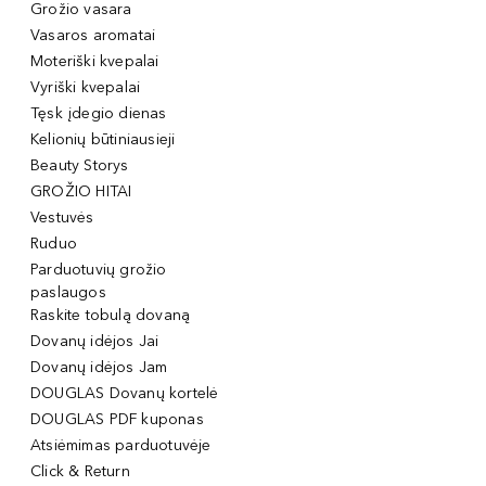
Grožio vasara
Vasaros aromatai
Moteriški kvepalai
Vyriški kvepalai
Tęsk įdegio dienas
Kelionių būtiniausieji
Beauty Storys
GROŽIO HITAI
Vestuvės
Ruduo
Parduotuvių grožio
paslaugos
Raskite tobulą dovaną
Dovanų idėjos Jai
Dovanų idėjos Jam
DOUGLAS Dovanų kortelė
DOUGLAS PDF kuponas
Atsiėmimas parduotuvėje
Click & Return