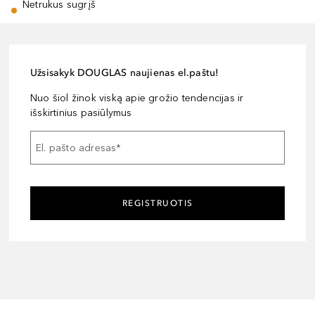
Netrukus sugrįš
Užsisakyk DOUGLAS naujienas el.paštu!
Nuo šiol žinok viską apie grožio tendencijas ir
išskirtinius pasiūlymus
El. pašto adresas
*
REGISTRUOTIS