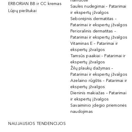
namuose
ERBORIAN BB ir CC kremas
Saulės nudegimai – Patarimai
Lūpų pieštukai
ir ekspertų įžvalgos
Seborėjinis dermatitas –
Patarimai ir ekspertų įžvalgos
Perioralinis dermatitas –
Patarimai ir ekspertų įžvalgos
Vitaminas E – Patarimai ir
ekspertų įžvalgos
Tamsūs paakiai – Patarimai ir
ekspertų įžvalgos
Žilų plaukų dažymas –
Patarimai ir ekspertų įžvalgos
Azelaino rūgštis – Patarimai ir
ekspertų įžvalgos
Dieninis makiažas – Patarimai
ir ekspertų įžvalgos
Savaiminio įdegio priemonės
naudojimas
NAUJAUSIOS TENDENCIJOS