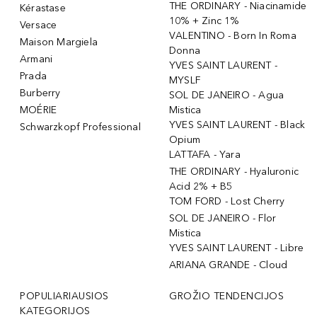
THE ORDINARY - Niacinamide
Kérastase
10% + Zinc 1%
Versace
VALENTINO - Born In Roma
Maison Margiela
Donna
Armani
YVES SAINT LAURENT -
Prada
MYSLF
Burberry
SOL DE JANEIRO - Agua
MOÉRIE
Mistica
YVES SAINT LAURENT - Black
Schwarzkopf Professional
Opium
LATTAFA - Yara
THE ORDINARY - Hyaluronic
Acid 2% + B5
TOM FORD - Lost Cherry
SOL DE JANEIRO - Flor
Mistica
YVES SAINT LAURENT - Libre
ARIANA GRANDE - Cloud
POPULIARIAUSIOS
GROŽIO TENDENCIJOS
KATEGORIJOS