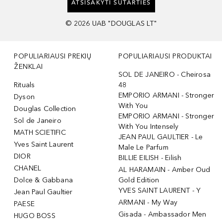
ATSISAKYTI SUTARTIES
©
2026
UAB "DOUGLAS LT"
POPULIARIAUSI PREKIŲ
POPULIARIAUSI PRODUKTAI
ŽENKLAI
SOL DE JANEIRO - Cheirosa
Rituals
48
EMPORIO ARMANI - Stronger
Dyson
With You
Douglas Collection
EMPORIO ARMANI - Stronger
Sol de Janeiro
With You Intensely
MATH SCIETIFIC
JEAN PAUL GAULTIER - Le
Yves Saint Laurent
Male Le Parfum
DIOR
BILLIE EILISH - Eilish
CHANEL
AL HARAMAIN - Amber Oud
Dolce & Gabbana
Gold Edition
YVES SAINT LAURENT - Y
Jean Paul Gaultier
ARMANI - My Way
PAESE
Gisada - Ambassador Men
HUGO BOSS