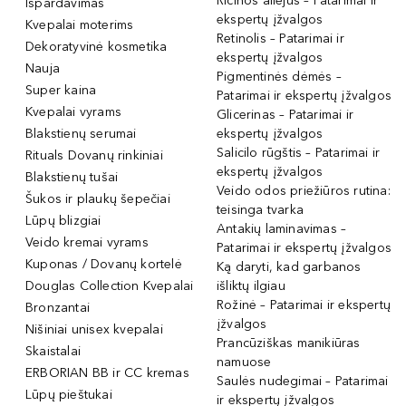
Ricinos aliejus – Patarimai ir
Išpardavimas
ekspertų įžvalgos
Kvepalai moterims
Retinolis – Patarimai ir
Dekoratyvinė kosmetika
ekspertų įžvalgos
Nauja
Pigmentinės dėmės –
Super kaina
Patarimai ir ekspertų įžvalgos
Kvepalai vyrams
Glicerinas – Patarimai ir
Blakstienų serumai
ekspertų įžvalgos
Salicilo rūgštis – Patarimai ir
Rituals Dovanų rinkiniai
ekspertų įžvalgos
Blakstienų tušai
Veido odos priežiūros rutina:
Šukos ir plaukų šepečiai
teisinga tvarka
Lūpų blizgiai
Antakių laminavimas –
Veido kremai vyrams
Patarimai ir ekspertų įžvalgos
Kuponas / Dovanų kortelė
Ką daryti, kad garbanos
Douglas Collection Kvepalai
išliktų ilgiau
Rožinė – Patarimai ir ekspertų
Bronzantai
įžvalgos
Nišiniai unisex kvepalai
Prancūziškas manikiūras
Skaistalai
namuose
ERBORIAN BB ir CC kremas
Saulės nudegimai – Patarimai
Lūpų pieštukai
ir ekspertų įžvalgos