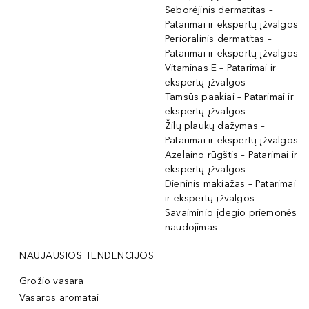
Seborėjinis dermatitas –
Patarimai ir ekspertų įžvalgos
Perioralinis dermatitas –
Patarimai ir ekspertų įžvalgos
Vitaminas E – Patarimai ir
ekspertų įžvalgos
Tamsūs paakiai – Patarimai ir
ekspertų įžvalgos
Žilų plaukų dažymas –
Patarimai ir ekspertų įžvalgos
Azelaino rūgštis – Patarimai ir
ekspertų įžvalgos
Dieninis makiažas – Patarimai
ir ekspertų įžvalgos
Savaiminio įdegio priemonės
naudojimas
NAUJAUSIOS TENDENCIJOS
Grožio vasara
Vasaros aromatai