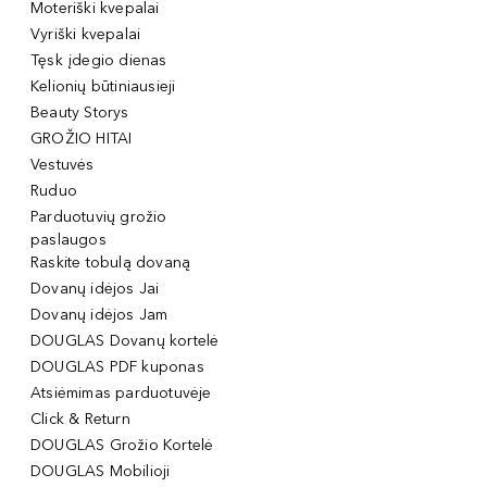
Moteriški kvepalai
Vyriški kvepalai
Tęsk įdegio dienas
Kelionių būtiniausieji
Beauty Storys
GROŽIO HITAI
Vestuvės
Ruduo
Parduotuvių grožio
paslaugos
Raskite tobulą dovaną
Dovanų idėjos Jai
Dovanų idėjos Jam
DOUGLAS Dovanų kortelė
DOUGLAS PDF kuponas
Atsiėmimas parduotuvėje
Click & Return
DOUGLAS Grožio Kortelė
DOUGLAS Mobilioji