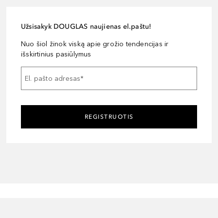
Užsisakyk DOUGLAS naujienas el.paštu!
Nuo šiol žinok viską apie grožio tendencijas ir
išskirtinius pasiūlymus
El. pašto adresas
*
REGISTRUOTIS