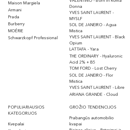
VALENTINO - Born In Roma
Maison Margiela
Donna
Armani
YVES SAINT LAURENT -
Prada
MYSLF
Burberry
SOL DE JANEIRO - Agua
MOÉRIE
Mistica
YVES SAINT LAURENT - Black
Schwarzkopf Professional
Opium
LATTAFA - Yara
THE ORDINARY - Hyaluronic
Acid 2% + B5
TOM FORD - Lost Cherry
SOL DE JANEIRO - Flor
Mistica
YVES SAINT LAURENT - Libre
ARIANA GRANDE - Cloud
POPULIARIAUSIOS
GROŽIO TENDENCIJOS
KATEGORIJOS
Prabangūs automobilio
Kvepalai
kvapai