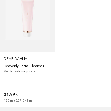
DEAR DAHLIA
Heavenly Facial Cleanser
Veido valomoji želė
31,99 €
120
ml
 (
0,27 €
 / 
1
ml
)