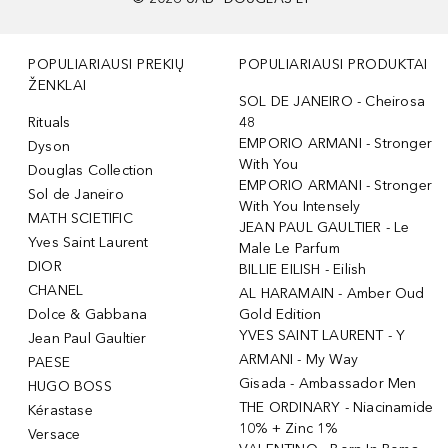
POPULIARIAUSI PREKIŲ
POPULIARIAUSI PRODUKTAI
ŽENKLAI
SOL DE JANEIRO - Cheirosa
Rituals
48
EMPORIO ARMANI - Stronger
Dyson
With You
Douglas Collection
EMPORIO ARMANI - Stronger
Sol de Janeiro
With You Intensely
MATH SCIETIFIC
JEAN PAUL GAULTIER - Le
Yves Saint Laurent
Male Le Parfum
DIOR
BILLIE EILISH - Eilish
CHANEL
AL HARAMAIN - Amber Oud
Dolce & Gabbana
Gold Edition
YVES SAINT LAURENT - Y
Jean Paul Gaultier
ARMANI - My Way
PAESE
Gisada - Ambassador Men
HUGO BOSS
THE ORDINARY - Niacinamide
Kérastase
10% + Zinc 1%
Versace