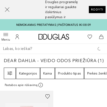
Douglas programėlę
[navigation.slideout.screenreader]
ir reguliariai gaukite
RODYTI
išskirtinius
pasiūlymus ir
nuolaidas
NEMOKAMAS PRISTATYMAS Į PAŠTOMATUS IKI 08 09
Į Douglas pagrindinį pu
Į mano nor
Atidaryti meniu
Į mano paskyrą
Į kr
Meniu
Grįžk atgal
Vykdykite paiešką
DEAR DAHLIA - VEIDO ODOS PRIEŽIŪRA
1
DEAR DAHLIA - VEIDO ODOS PRIEŽIŪRA
(
1
)
Filtras
Kategorijos
Kaina
Produkto tipas
Prekės ženkl
Pastabos apie rūšiavimą