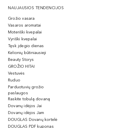
NAUJAUSIOS TENDENCIJOS
Grožio vasara
Vasaros aromatai
Moteriški kvepalai
Vyriški kvepalai
Tęsk įdegio dienas
Kelionių būtiniausieji
Beauty Storys
GROŽIO HITAI
Vestuvės
Ruduo
Parduotuvių grožio
paslaugos
Raskite tobulą dovaną
Dovanų idėjos Jai
Dovanų idėjos Jam
DOUGLAS Dovanų kortelė
DOUGLAS PDF kuponas