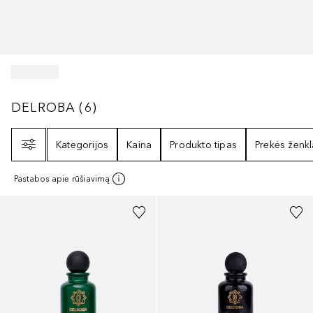
DELROBA
6
REZULTATAI
DELROBA
(
6
)
Filtras
Kategorijos
Kaina
Produkto tipas
Prekės ženkl
Pastabos apie rūšiavimą