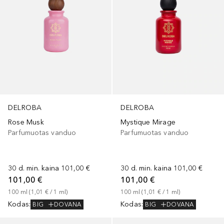
DELROBA
DELROBA
Rose Musk
Mystique Mirage
Parfumuotas vanduo
Parfumuotas vanduo
30 d. min. kaina
101,00 €
30 d. min. kaina
101,00 €
101,00 €
101,00 €
100
ml
 (
1,01 €
 / 
1
ml
)
100
ml
 (
1,01 €
 / 
1
ml
)
Kodas
:
Kodas
:
BIG
DOVANA
BIG
DOVANA