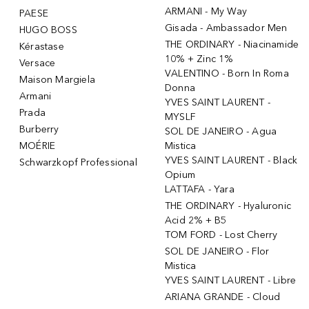
ARMANI - My Way
PAESE
Gisada - Ambassador Men
HUGO BOSS
THE ORDINARY - Niacinamide
Kérastase
10% + Zinc 1%
Versace
VALENTINO - Born In Roma
Maison Margiela
Donna
Armani
YVES SAINT LAURENT -
Prada
MYSLF
Burberry
SOL DE JANEIRO - Agua
MOÉRIE
Mistica
YVES SAINT LAURENT - Black
Schwarzkopf Professional
Opium
LATTAFA - Yara
THE ORDINARY - Hyaluronic
Acid 2% + B5
TOM FORD - Lost Cherry
SOL DE JANEIRO - Flor
Mistica
YVES SAINT LAURENT - Libre
ARIANA GRANDE - Cloud