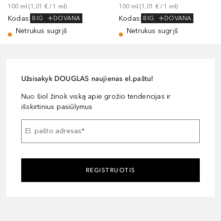
100
ml
 (
1,01 €
 / 
1
ml
)
100
ml
 (
1,01 €
 / 
1
ml
)
Kodas
:
Kodas
:
BIG
DOVANA
BIG
DOVANA
Netrukus sugrįš
Netrukus sugrįš
Užsisakyk DOUGLAS naujienas el.paštu!
Nuo šiol žinok viską apie grožio tendencijas ir
išskirtinius pasiūlymus
El. pašto adresas
*
REGISTRUOTIS