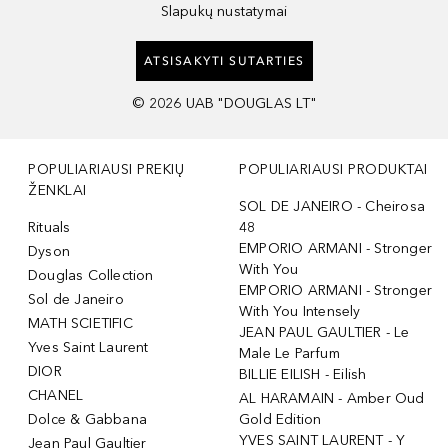
Slapukų nustatymai
ATSISAKYTI SUTARTIES
©
2026
UAB "DOUGLAS LT"
POPULIARIAUSI PREKIŲ
POPULIARIAUSI PRODUKTAI
ŽENKLAI
SOL DE JANEIRO - Cheirosa
Rituals
48
EMPORIO ARMANI - Stronger
Dyson
With You
Douglas Collection
EMPORIO ARMANI - Stronger
Sol de Janeiro
With You Intensely
MATH SCIETIFIC
JEAN PAUL GAULTIER - Le
Yves Saint Laurent
Male Le Parfum
DIOR
BILLIE EILISH - Eilish
CHANEL
AL HARAMAIN - Amber Oud
Dolce & Gabbana
Gold Edition
YVES SAINT LAURENT - Y
Jean Paul Gaultier