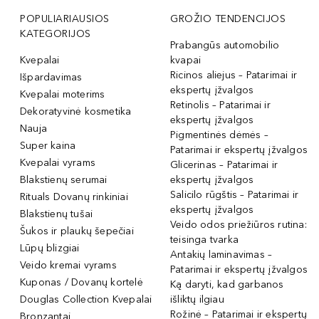
POPULIARIAUSIOS
GROŽIO TENDENCIJOS
KATEGORIJOS
Prabangūs automobilio
Kvepalai
kvapai
Ricinos aliejus – Patarimai ir
Išpardavimas
ekspertų įžvalgos
Kvepalai moterims
Retinolis – Patarimai ir
Dekoratyvinė kosmetika
ekspertų įžvalgos
Nauja
Pigmentinės dėmės –
Super kaina
Patarimai ir ekspertų įžvalgos
Kvepalai vyrams
Glicerinas – Patarimai ir
Blakstienų serumai
ekspertų įžvalgos
Salicilo rūgštis – Patarimai ir
Rituals Dovanų rinkiniai
ekspertų įžvalgos
Blakstienų tušai
Veido odos priežiūros rutina:
Šukos ir plaukų šepečiai
teisinga tvarka
Lūpų blizgiai
Antakių laminavimas –
Veido kremai vyrams
Patarimai ir ekspertų įžvalgos
Kuponas / Dovanų kortelė
Ką daryti, kad garbanos
Douglas Collection Kvepalai
išliktų ilgiau
Rožinė – Patarimai ir ekspertų
Bronzantai