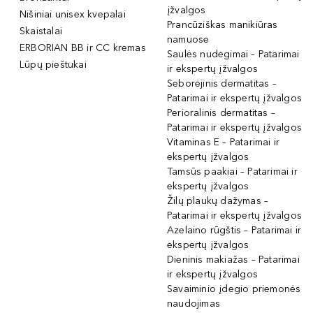
įžvalgos
Nišiniai unisex kvepalai
Prancūziškas manikiūras
Skaistalai
namuose
ERBORIAN BB ir CC kremas
Saulės nudegimai – Patarimai
Lūpų pieštukai
ir ekspertų įžvalgos
Seborėjinis dermatitas –
Patarimai ir ekspertų įžvalgos
Perioralinis dermatitas –
Patarimai ir ekspertų įžvalgos
Vitaminas E – Patarimai ir
ekspertų įžvalgos
Tamsūs paakiai – Patarimai ir
ekspertų įžvalgos
Žilų plaukų dažymas –
Patarimai ir ekspertų įžvalgos
Azelaino rūgštis – Patarimai ir
ekspertų įžvalgos
Dieninis makiažas – Patarimai
ir ekspertų įžvalgos
Savaiminio įdegio priemonės
naudojimas