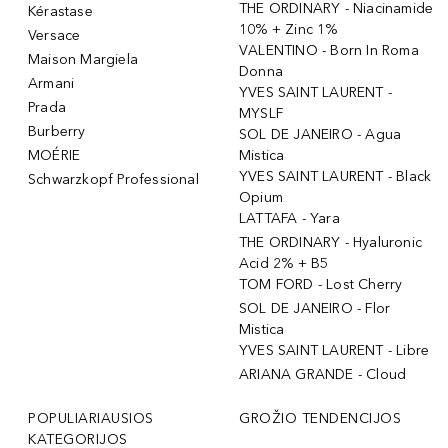
THE ORDINARY - Niacinamide
Kérastase
10% + Zinc 1%
Versace
VALENTINO - Born In Roma
Maison Margiela
Donna
Armani
YVES SAINT LAURENT -
Prada
MYSLF
Burberry
SOL DE JANEIRO - Agua
MOÉRIE
Mistica
YVES SAINT LAURENT - Black
Schwarzkopf Professional
Opium
LATTAFA - Yara
THE ORDINARY - Hyaluronic
Acid 2% + B5
TOM FORD - Lost Cherry
SOL DE JANEIRO - Flor
Mistica
YVES SAINT LAURENT - Libre
ARIANA GRANDE - Cloud
POPULIARIAUSIOS
GROŽIO TENDENCIJOS
KATEGORIJOS