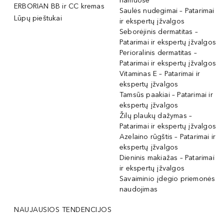
namuose
ERBORIAN BB ir CC kremas
Saulės nudegimai – Patarimai
Lūpų pieštukai
ir ekspertų įžvalgos
Seborėjinis dermatitas –
Patarimai ir ekspertų įžvalgos
Perioralinis dermatitas –
Patarimai ir ekspertų įžvalgos
Vitaminas E – Patarimai ir
ekspertų įžvalgos
Tamsūs paakiai – Patarimai ir
ekspertų įžvalgos
Žilų plaukų dažymas –
Patarimai ir ekspertų įžvalgos
Azelaino rūgštis – Patarimai ir
ekspertų įžvalgos
Dieninis makiažas – Patarimai
ir ekspertų įžvalgos
Savaiminio įdegio priemonės
naudojimas
NAUJAUSIOS TENDENCIJOS