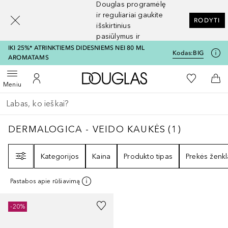
Douglas programėlę
[navigation.slideout.screenreader]
ir reguliariai gaukite
RODYTI
išskirtinius
pasiūlymus ir
nuolaidas
IKI 25%* ATRINKTIEMS DIDESNIEMS NEI 80 ML
Kodas:
BIG
AROMATAMS
Į Douglas pagrindinį pu
Į mano nor
Atidaryti meniu
Į mano paskyrą
Į kr
Meniu
Grįžk atgal
Vykdykite paiešką
DERMALOGICA - VEIDO KAUKĖS
1
REZULTA
DERMALOGICA - VEIDO KAUKĖS
(
1
)
Filtras
Kategorijos
Kaina
Produkto tipas
Prekės ženkl
Pastabos apie rūšiavimą
-20%