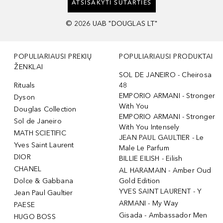
ATSISAKYTI SUTARTIES
©
2026
UAB "DOUGLAS LT"
POPULIARIAUSI PREKIŲ
POPULIARIAUSI PRODUKTAI
ŽENKLAI
SOL DE JANEIRO - Cheirosa
Rituals
48
EMPORIO ARMANI - Stronger
Dyson
With You
Douglas Collection
EMPORIO ARMANI - Stronger
Sol de Janeiro
With You Intensely
MATH SCIETIFIC
JEAN PAUL GAULTIER - Le
Yves Saint Laurent
Male Le Parfum
DIOR
BILLIE EILISH - Eilish
CHANEL
AL HARAMAIN - Amber Oud
Dolce & Gabbana
Gold Edition
YVES SAINT LAURENT - Y
Jean Paul Gaultier
ARMANI - My Way
PAESE
Gisada - Ambassador Men
HUGO BOSS