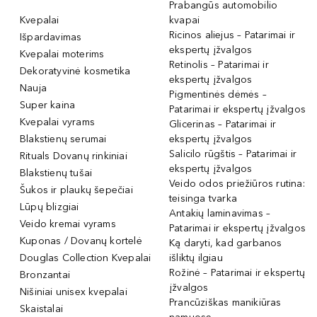
Prabangūs automobilio
Kvepalai
kvapai
Ricinos aliejus – Patarimai ir
Išpardavimas
ekspertų įžvalgos
Kvepalai moterims
Retinolis – Patarimai ir
Dekoratyvinė kosmetika
ekspertų įžvalgos
Nauja
Pigmentinės dėmės –
Super kaina
Patarimai ir ekspertų įžvalgos
Kvepalai vyrams
Glicerinas – Patarimai ir
Blakstienų serumai
ekspertų įžvalgos
Salicilo rūgštis – Patarimai ir
Rituals Dovanų rinkiniai
ekspertų įžvalgos
Blakstienų tušai
Veido odos priežiūros rutina:
Šukos ir plaukų šepečiai
teisinga tvarka
Lūpų blizgiai
Antakių laminavimas –
Veido kremai vyrams
Patarimai ir ekspertų įžvalgos
Kuponas / Dovanų kortelė
Ką daryti, kad garbanos
Douglas Collection Kvepalai
išliktų ilgiau
Rožinė – Patarimai ir ekspertų
Bronzantai
įžvalgos
Nišiniai unisex kvepalai
Prancūziškas manikiūras
Skaistalai