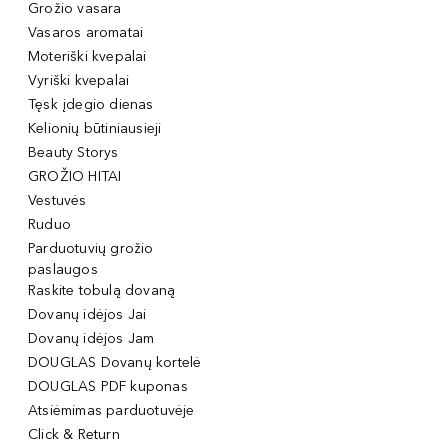
Grožio vasara
Vasaros aromatai
Moteriški kvepalai
Vyriški kvepalai
Tęsk įdegio dienas
Kelionių būtiniausieji
Beauty Storys
GROŽIO HITAI
Vestuvės
Ruduo
Parduotuvių grožio
paslaugos
Raskite tobulą dovaną
Dovanų idėjos Jai
Dovanų idėjos Jam
DOUGLAS Dovanų kortelė
DOUGLAS PDF kuponas
Atsiėmimas parduotuvėje
Click & Return