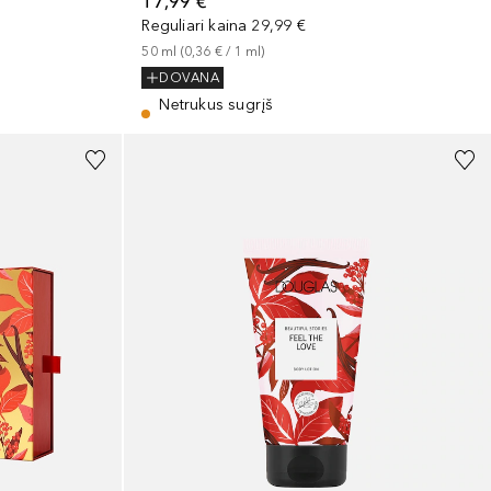
17,99 €
Reguliari kaina
29,99 €
50
ml
 (
0,36 €
 / 
1
ml
)
DOVANA
Netrukus sugrįš