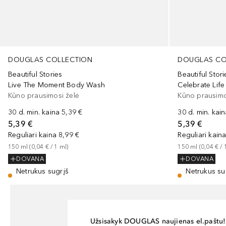
DOUGLAS COLLECTION
DOUGLAS CO
Beautiful Stories
Beautiful Stori
Live The Moment Body Wash
Celebrate Lif
Kūno prausimosi želė
Kūno prausimo
30 d. min. kaina
5,39 €
30 d. min. kai
5,39 €
5,39 €
Reguliari kaina
8,99 €
Reguliari kain
150
ml
 (
0,04 €
 / 
1
ml
)
150
ml
 (
0,04 €
 / 
DOVANA
DOVANA
Netrukus sugrįš
Netrukus su
Užsisakyk DOUGLAS naujienas el.paštu!