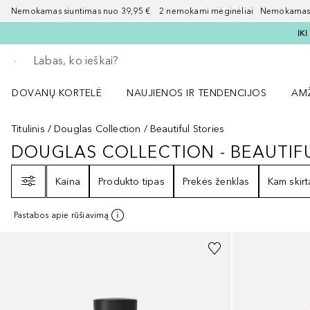
Nemokamas siuntimas nuo 39,95 € 2 nemokami mėginėliai Nemokamas d
IK
Grįžk atgal
Vykdykite paiešką
DOVANŲ KORTELĖ
NAUJIENOS IR TENDENCIJOS
AM
Atidaryti NAUJIENOS IR TENDENCIJOS 
Atid
Titulinis
Douglas Collection
Beautiful Stories
DOUGLAS COLLECTION - BEAUTIFU
DOUGLAS COLLECTION - BEAUTI
Filtras
Kaina
Produkto tipas
Prekės ženklas
Kam skirt
Pastabos apie rūšiavimą