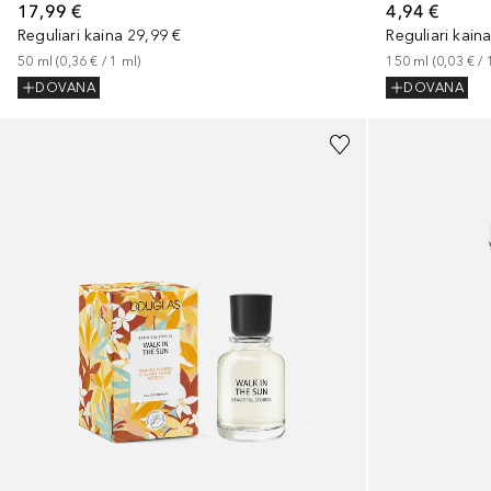
17,99 €
4,94 €
Reguliari kaina
29,99 €
Reguliari kain
50
ml
 (
0,36 €
 / 
1
ml
)
150
ml
 (
0,03 €
 / 
DOVANA
DOVANA