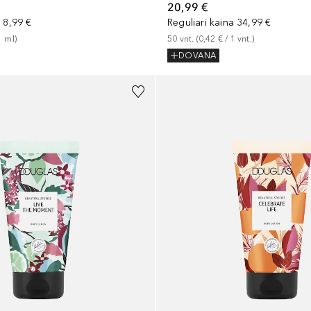
20,99 €
a
8,99 €
Reguliari kaina
34,99 €
1
ml
)
50
vnt.
 (
0,42 €
 / 
1
vnt.
)
DOVANA