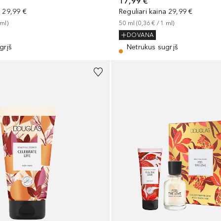
17,99 €
a
29,99 €
Reguliari kaina
29,99 €
ml
)
50
ml
 (
0,36 €
 / 
1
ml
)
DOVANA
grįš
Netrukus sugrįš