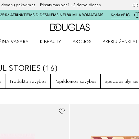
ovanų pakavimas Pristatymas per 1 - 2 darbo dienas
GR
I 25%* ATRINKTIEMS DIDESNIEMS NEI 80 ML AROMATAMS
Kodas:
BIG
Į Douglas pagrindinį pu
ŽINA VASARA
K-BEAUTY
AKCIJOS
PREKIŲ ŽENKLAI
meniu
aryti Amžina vasara meniu
Atidaryti AKCIJOS meniu
Atidaryti PREKIŲ 
L STORIES
(
16
)
FUL STORIES
16
REZULTATAI
a
Produkto savybės
Papildomos savybės
Spec.pasiūlymas