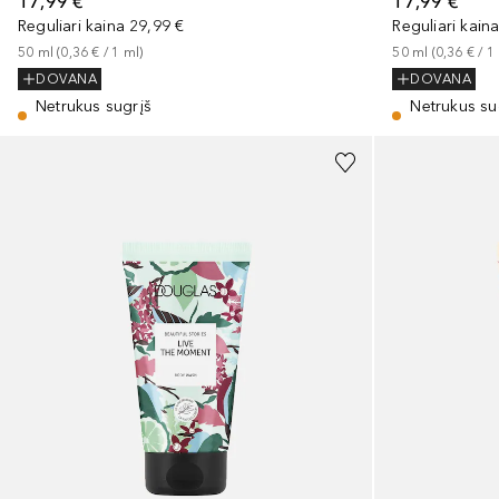
17,99 €
17,99 €
Reguliari kaina
29,99 €
Reguliari kain
50
ml
 (
0,36 €
 / 
1
ml
)
50
ml
 (
0,36 €
 / 
1
DOVANA
DOVANA
Netrukus sugrįš
Netrukus su