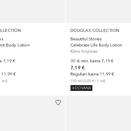
LLECTION
DOUGLAS COLLECTION
es
Beautiful Stories
nt Body Lotion
Celebrate Life Body Lotion
Kūno losjonas
na
7,19 €
30 d. min. kaina
7,19 €
7,19 €
a
11,99 €
Reguliari kaina
11,99 €
1
ml
)
150
ml
 (
0,05 €
 / 
1
ml
)
DOVANA