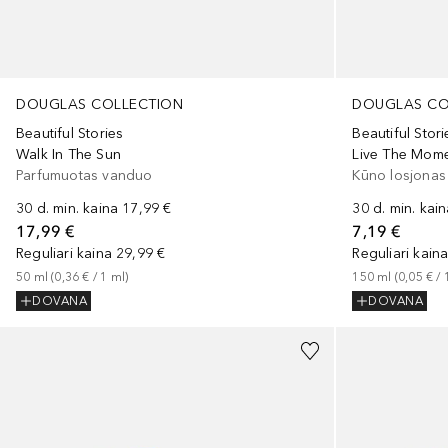
DOUGLAS COLLECTION
DOUGLAS CO
Beautiful Stories
Beautiful Stori
Walk In The Sun
Live The Mome
Parfumuotas vanduo
Kūno losjonas
30 d. min. kaina
17,99 €
30 d. min. kai
17,99 €
7,19 €
Reguliari kaina
29,99 €
Reguliari kain
50
ml
 (
0,36 €
 / 
1
ml
)
150
ml
 (
0,05 €
 / 
DOVANA
DOVANA