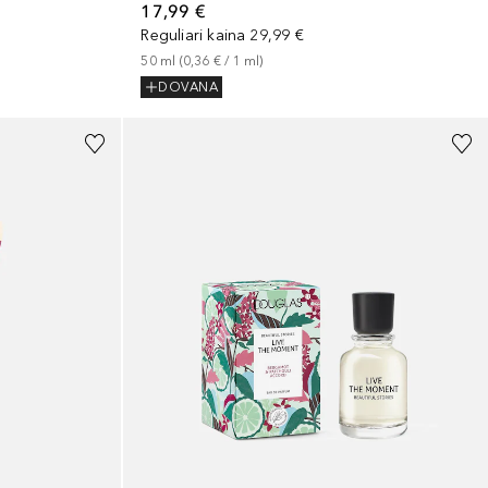
17,99 €
Reguliari kaina
29,99 €
50
ml
 (
0,36 €
 / 
1
ml
)
DOVANA