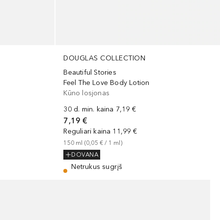
DOUGLAS COLLECTION
Beautiful Stories
Feel The Love Body Lotion
Kūno losjonas
30 d. min. kaina
7,19 €
7,19 €
Reguliari kaina
11,99 €
150
ml
 (
0,05 €
 / 
1
ml
)
DOVANA
Netrukus sugrįš