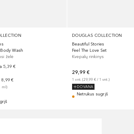
LLECTION
DOUGLAS COLLECTION
es
Beautiful Stories
e Body Wash
Feel The Love Set
si želė
Kvepalų rinkinys
na
5,39 €
29,99 €
a
8,99 €
1
vnt.
 (
29,99 €
 / 
1
vnt.
)
DOVANA
1
ml
)
Netrukus sugrįš
grįš