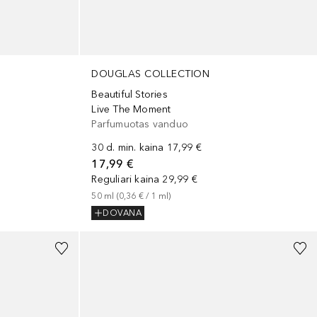
DOUGLAS COLLECTION
Beautiful Stories
Live The Moment
Parfumuotas vanduo
30 d. min. kaina
17,99 €
17,99 €
Reguliari kaina
29,99 €
50
ml
 (
0,36 €
 / 
1
ml
)
DOVANA