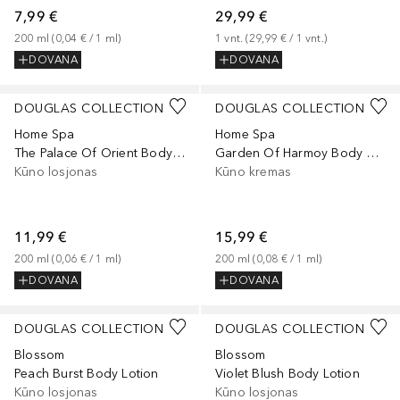
7,99 €
29,99 €
200
ml
 (
0,04 €
 / 
1
ml
)
1
vnt.
 (
29,99 €
 / 
1
vnt.
)
DOVANA
DOVANA
DOUGLAS COLLECTION
DOUGLAS COLLECTION
Home Spa
Home Spa
The Palace Of Orient Body Lotion
Garden Of Harmoy Body Cream
Kūno losjonas
Kūno kremas
11,99 €
15,99 €
200
ml
 (
0,06 €
 / 
1
ml
)
200
ml
 (
0,08 €
 / 
1
ml
)
DOVANA
DOVANA
DOUGLAS COLLECTION
DOUGLAS COLLECTION
Blossom
Blossom
Peach Burst Body Lotion
Violet Blush Body Lotion
Kūno losjonas
Kūno losjonas