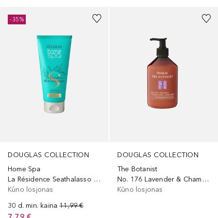
-35%
DOUGLAS COLLECTION
DOUGLAS COLLECTION
Home Spa
The Botanist
La Résidence Seathalasso Body Lotion
No. 176 Lavender & Chamomile
Kūno losjonas
Kūno losjonas
30 d. min. kaina
11,99 €
7,79 €