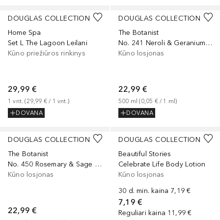
DOUGLAS COLLECTION
DOUGLAS COLLECTION
Home Spa
The Botanist
Set L The Lagoon Leilani
No. 241 Neroli & Geranium Body Lotion
Kūno priežiūros rinkinys
Kūno losjonas
29,99 €
22,99 €
1
vnt.
 (
29,99 €
 / 
1
vnt.
)
500
ml
 (
0,05 €
 / 
1
ml
)
DOVANA
DOVANA
DOUGLAS COLLECTION
DOUGLAS COLLECTION
The Botanist
Beautiful Stories
No. 450 Rosemary & Sage Body Lotion
Celebrate Life Body Lotion
Kūno losjonas
Kūno losjonas
30 d. min. kaina
7,19 €
7,19 €
22,99 €
Reguliari kaina
11,99 €