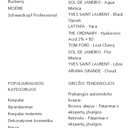
Burberry
SOL DE JANEIRO - Agua
MOÉRIE
Mistica
YVES SAINT LAURENT - Black
Schwarzkopf Professional
Opium
LATTAFA - Yara
THE ORDINARY - Hyaluronic
Acid 2% + B5
TOM FORD - Lost Cherry
SOL DE JANEIRO - Flor
Mistica
YVES SAINT LAURENT - Libre
ARIANA GRANDE - Cloud
POPULIARIAUSIOS
GROŽIO TENDENCIJOS
KATEGORIJOS
Prabangūs automobilio
Kvepalai
kvapai
Ricinos aliejus – Patarimai ir
Išpardavimas
ekspertų įžvalgos
Kvepalai moterims
Retinolis – Patarimai ir
Dekoratyvinė kosmetika
ekspertų įžvalgos
Nauja