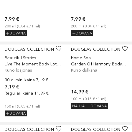
7,99 €
7,99 €
200
ml
 (
0,04 €
 / 
1
ml
)
200
ml
 (
0,04 €
 / 
1
ml
)
DOVANA
DOVANA
DOUGLAS COLLECTION
DOUGLAS COLLECTION
Beautiful Stories
Home Spa
Live The Moment Body Lotion
Garden Of Harmony Body Mist
Kūno losjonas
Kūno dulksna
30 d. min. kaina
7,19 €
7,19 €
14,99 €
Reguliari kaina
11,99 €
100
ml
 (
0,15 €
 / 
1
ml
)
NAUJA
DOVANA
150
ml
 (
0,05 €
 / 
1
ml
)
DOVANA
DOUGLAS COLLECTION
DOUGLAS COLLECTION