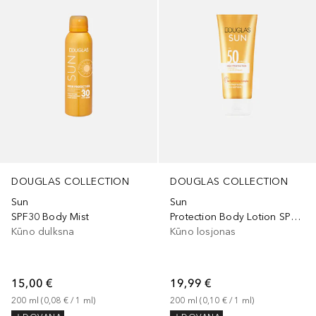
DOUGLAS COLLECTION
DOUGLAS COLLECTION
Sun
Sun
SPF30 Body Mist
Protection Body Lotion SPF 50
Kūno dulksna
Kūno losjonas
15,00 €
19,99 €
200
ml
 (
0,08 €
 / 
1
ml
)
200
ml
 (
0,10 €
 / 
1
ml
)