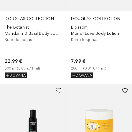
DOUGLAS COLLECTION
DOUGLAS COLLECTION
The Botanist
Blossom
Mandarin & Basil Body Lotion
Monoï Love Body Lotion
Kūno losjonas
Kūno losjonas
22,99 €
7,99 €
500
ml
 (
0,05 €
 / 
1
ml
)
200
ml
 (
0,04 €
 / 
1
ml
)
DOVANA
DOVANA