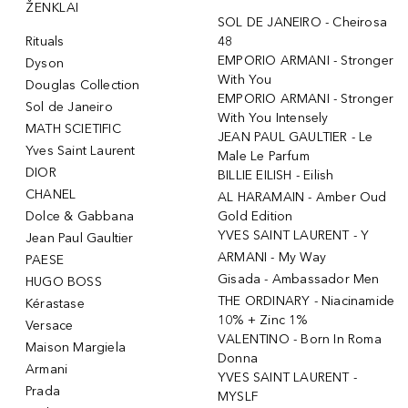
ŽENKLAI
SOL DE JANEIRO - Cheirosa
Rituals
48
EMPORIO ARMANI - Stronger
Dyson
With You
Douglas Collection
EMPORIO ARMANI - Stronger
Sol de Janeiro
With You Intensely
MATH SCIETIFIC
JEAN PAUL GAULTIER - Le
Yves Saint Laurent
Male Le Parfum
DIOR
BILLIE EILISH - Eilish
CHANEL
AL HARAMAIN - Amber Oud
Dolce & Gabbana
Gold Edition
YVES SAINT LAURENT - Y
Jean Paul Gaultier
ARMANI - My Way
PAESE
Gisada - Ambassador Men
HUGO BOSS
THE ORDINARY - Niacinamide
Kérastase
10% + Zinc 1%
Versace
VALENTINO - Born In Roma
Maison Margiela
Donna
Armani
YVES SAINT LAURENT -
Prada
MYSLF