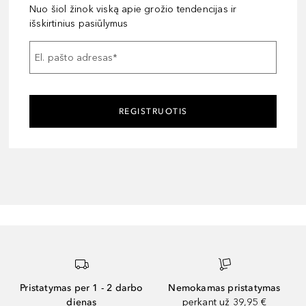
Nuo šiol žinok viską apie grožio tendencijas ir
išskirtinius pasiūlymus
El. pašto adresas
*
REGISTRUOTIS
Pristatymas per 1 - 2 darbo
Nemokamas pristatymas
dienas
perkant už 39,95 €