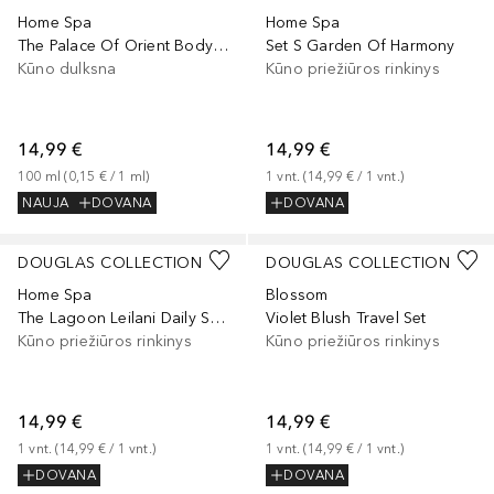
Home Spa
Home Spa
The Palace Of Orient Body Mist
Set S Garden Of Harmony
Kūno dulksna
Kūno priežiūros rinkinys
14,99 €
14,99 €
100
ml
 (
0,15 €
 / 
1
ml
)
1
vnt.
 (
14,99 €
 / 
1
vnt.
)
NAUJA
DOVANA
DOVANA
DOUGLAS COLLECTION
DOUGLAS COLLECTION
Home Spa
Blossom
The Lagoon Leilani Daily Spa Set
Violet Blush Travel Set
Kūno priežiūros rinkinys
Kūno priežiūros rinkinys
14,99 €
14,99 €
1
vnt.
 (
14,99 €
 / 
1
vnt.
)
1
vnt.
 (
14,99 €
 / 
1
vnt.
)
DOVANA
DOVANA