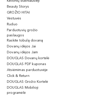
Kelionių būtiniausieji
Beauty Storys
GROŽIO HITAI
Vestuvės
Ruduo
Parduotuvių grožio
paslaugos
Raskite tobulą dovaną
Dovanų idėjos Jai
Dovanų idėjos Jam
DOUGLAS Dovanų kortelė
DOUGLAS PDF kuponas
Atsiėmimas parduotuvėje
Click & Return
DOUGLAS Grožio Kortelė
DOUGLAS Mobilioji
programėlė