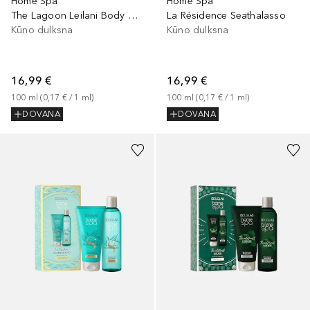
Home Spa
Home Spa
The Lagoon Leilani Body Mist
La Résidence Seathalasso
Kūno dulksna
Kūno dulksna
16,99 €
16,99 €
100
ml
 (
0,17 €
 / 
1
ml
)
100
ml
 (
0,17 €
 / 
1
ml
)
DOVANA
DOVANA