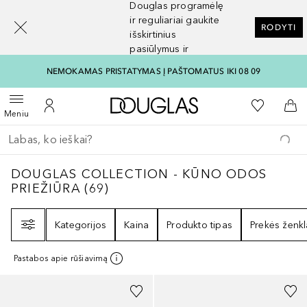
Douglas programėlę
[navigation.slideout.screenreader]
ir reguliariai gaukite
RODYTI
išskirtinius
pasiūlymus ir
nuolaidas
NEMOKAMAS PRISTATYMAS Į PAŠTOMATUS IKI 08 09
Į Douglas pagrindinį pu
Į mano nor
Atidaryti meniu
Į mano paskyrą
Į kr
Meniu
Grįžk atgal
Vykdykite paiešką
DOUGLAS COLLECTION - KŪNO ODOS PRI
DOUGLAS COLLECTION - KŪNO ODOS
PRIEŽIŪRA
(
69
)
Filtras
Kategorijos
Kaina
Produkto tipas
Prekės ženkl
Pastabos apie rūšiavimą