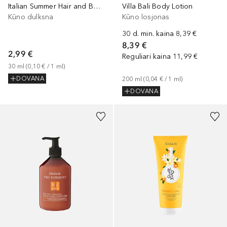
Italian Summer Hair and Body Mist
Villa Bali Body Lotion
Kūno dulksna
Kūno losjonas
30 d. min. kaina
8,39 €
8,39 €
2,99 €
Reguliari kaina
11,99 €
30
ml
 (
0,10 €
 / 
1
ml
)
DOVANA
200
ml
 (
0,04 €
 / 
1
ml
)
DOVANA