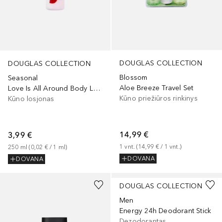
DOUGLAS COLLECTION
DOUGLAS COLLECTION
Blossom
Seasonal
Aloe Breeze Travel Set
Love Is All Around Body Lotion
Kūno priežiūros rinkinys
Kūno losjonas
14,99 €
3,99 €
1
vnt.
 (
14,99 €
 / 
1
vnt.
)
250
ml
 (
0,02 €
 / 
1
ml
)
DOVANA
DOVANA
DOUGLAS COLLECTION
Men
Energy 24h Deodorant Stick
Dezodorantas