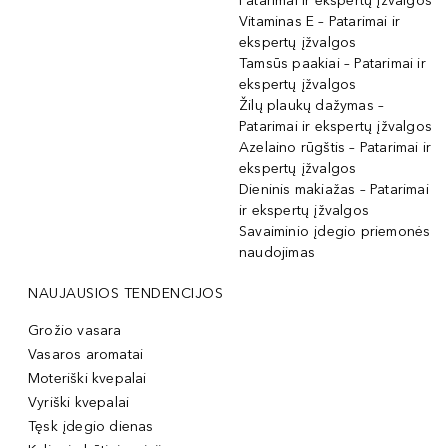
Patarimai ir ekspertų įžvalgos
Vitaminas E – Patarimai ir
ekspertų įžvalgos
Tamsūs paakiai – Patarimai ir
ekspertų įžvalgos
Žilų plaukų dažymas –
Patarimai ir ekspertų įžvalgos
Azelaino rūgštis – Patarimai ir
ekspertų įžvalgos
Dieninis makiažas – Patarimai
ir ekspertų įžvalgos
Savaiminio įdegio priemonės
naudojimas
NAUJAUSIOS TENDENCIJOS
Grožio vasara
Vasaros aromatai
Moteriški kvepalai
Vyriški kvepalai
Tęsk įdegio dienas