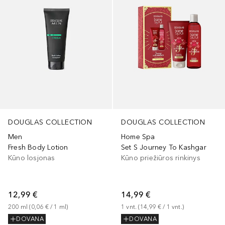
DOUGLAS COLLECTION
DOUGLAS COLLECTION
Men
Home Spa
Fresh Body Lotion
Set S Journey To Kashgar
Kūno losjonas
Kūno priežiūros rinkinys
12,99 €
14,99 €
200
ml
 (
0,06 €
 / 
1
ml
)
1
vnt.
 (
14,99 €
 / 
1
vnt.
)
DOVANA
DOVANA