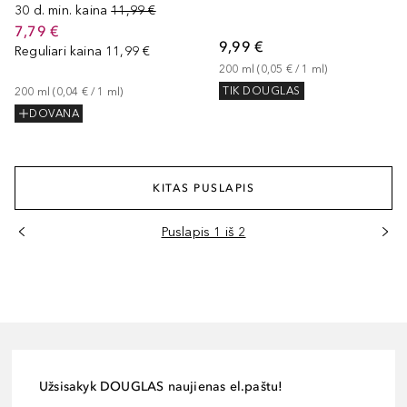
30 d. min. kaina
11,99 €
7,79 €
9,99 €
Reguliari kaina
11,99 €
200
ml
 (
0,05 €
 / 
1
ml
)
TIK DOUGLAS
200
ml
 (
0,04 €
 / 
1
ml
)
DOVANA
KITAS PUSLAPIS
Puslapis 1 iš 2
Užsisakyk DOUGLAS naujienas el.paštu!