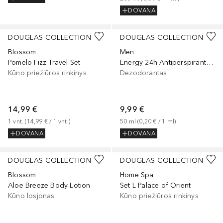
DOVANA
DOUGLAS COLLECTION
DOUGLAS COLLECTION
Blossom
Men
Pomelo Fizz Travel Set
Energy 24h Antiperspirant Roll-On
Kūno priežiūros rinkinys
Dezodorantas
14,99 €
9,99 €
1
vnt.
 (
14,99 €
 / 
1
vnt.
)
50
ml
 (
0,20 €
 / 
1
ml
)
DOVANA
DOVANA
DOUGLAS COLLECTION
DOUGLAS COLLECTION
Blossom
Home Spa
Aloe Breeze Body Lotion
Set L Palace of Orient
Kūno losjonas
Kūno priežiūros rinkinys