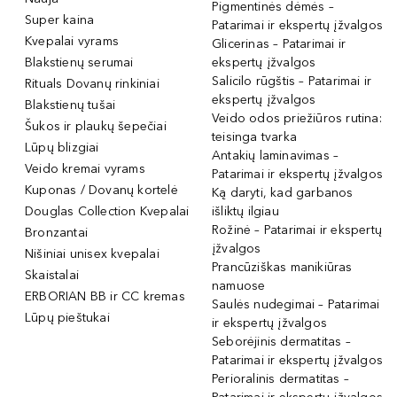
Pigmentinės dėmės –
Super kaina
Patarimai ir ekspertų įžvalgos
Kvepalai vyrams
Glicerinas – Patarimai ir
Blakstienų serumai
ekspertų įžvalgos
Salicilo rūgštis – Patarimai ir
Rituals Dovanų rinkiniai
ekspertų įžvalgos
Blakstienų tušai
Veido odos priežiūros rutina:
Šukos ir plaukų šepečiai
teisinga tvarka
Lūpų blizgiai
Antakių laminavimas –
Veido kremai vyrams
Patarimai ir ekspertų įžvalgos
Kuponas / Dovanų kortelė
Ką daryti, kad garbanos
Douglas Collection Kvepalai
išliktų ilgiau
Rožinė – Patarimai ir ekspertų
Bronzantai
įžvalgos
Nišiniai unisex kvepalai
Prancūziškas manikiūras
Skaistalai
namuose
ERBORIAN BB ir CC kremas
Saulės nudegimai – Patarimai
Lūpų pieštukai
ir ekspertų įžvalgos
Seborėjinis dermatitas –
Patarimai ir ekspertų įžvalgos
Perioralinis dermatitas –