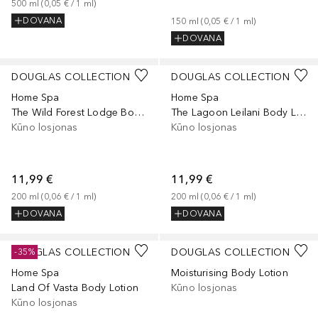
500
ml
 (
0,05 €
 / 
1
ml
)
DOVANA
150
ml
 (
0,05 €
 / 
1
ml
)
DOVANA
DOUGLAS COLLECTION
DOUGLAS COLLECTION
Home Spa
Home Spa
The Wild Forest Lodge Body Lotion
The Lagoon Leilani Body Lotion
Kūno losjonas
Kūno losjonas
11,99 €
11,99 €
200
ml
 (
0,06 €
 / 
1
ml
)
200
ml
 (
0,06 €
 / 
1
ml
)
DOVANA
DOVANA
DOUGLAS COLLECTION
DOUGLAS COLLECTION
-35%
Home Spa
Moisturising Body Lotion
Land Of Vasta Body Lotion
Kūno losjonas
Kūno losjonas