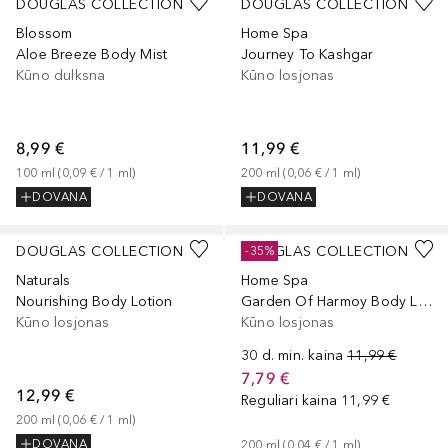
DOUGLAS COLLECTION
DOUGLAS COLLECTION
Blossom
Home Spa
Aloe Breeze Body Mist
Journey To Kashgar
Kūno dulksna
Kūno losjonas
8,99 €
11,99 €
100
ml
 (
0,09 €
 / 
1
ml
)
200
ml
 (
0,06 €
 / 
1
ml
)
DOVANA
DOVANA
DOUGLAS COLLECTION
DOUGLAS COLLECTION
-35%
Naturals
Home Spa
Nourishing Body Lotion
Garden Of Harmoy Body Lotion
Kūno losjonas
Kūno losjonas
30 d. min. kaina
11,99 €
7,79 €
12,99 €
Reguliari kaina
11,99 €
200
ml
 (
0,06 €
 / 
1
ml
)
DOVANA
200
ml
 (
0,04 €
 / 
1
ml
)