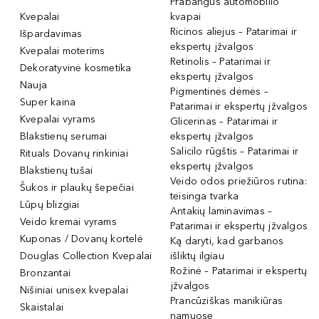
Prabangūs automobilio
Kvepalai
kvapai
Ricinos aliejus – Patarimai ir
Išpardavimas
ekspertų įžvalgos
Kvepalai moterims
Retinolis – Patarimai ir
Dekoratyvinė kosmetika
ekspertų įžvalgos
Nauja
Pigmentinės dėmės –
Super kaina
Patarimai ir ekspertų įžvalgos
Kvepalai vyrams
Glicerinas – Patarimai ir
Blakstienų serumai
ekspertų įžvalgos
Salicilo rūgštis – Patarimai ir
Rituals Dovanų rinkiniai
ekspertų įžvalgos
Blakstienų tušai
Veido odos priežiūros rutina:
Šukos ir plaukų šepečiai
teisinga tvarka
Lūpų blizgiai
Antakių laminavimas –
Veido kremai vyrams
Patarimai ir ekspertų įžvalgos
Kuponas / Dovanų kortelė
Ką daryti, kad garbanos
Douglas Collection Kvepalai
išliktų ilgiau
Rožinė – Patarimai ir ekspertų
Bronzantai
įžvalgos
Nišiniai unisex kvepalai
Prancūziškas manikiūras
Skaistalai
namuose