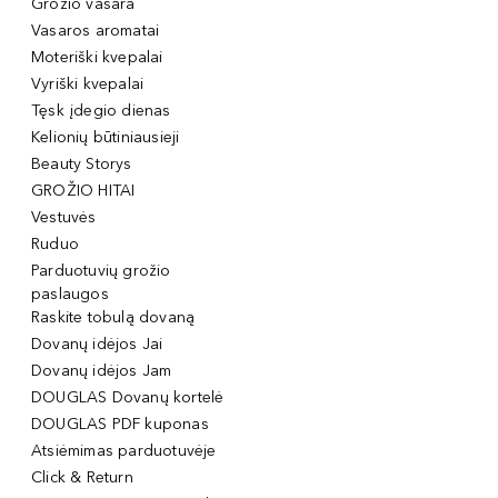
Grožio vasara
Vasaros aromatai
Moteriški kvepalai
Vyriški kvepalai
Tęsk įdegio dienas
Kelionių būtiniausieji
Beauty Storys
GROŽIO HITAI
Vestuvės
Ruduo
Parduotuvių grožio
paslaugos
Raskite tobulą dovaną
Dovanų idėjos Jai
Dovanų idėjos Jam
DOUGLAS Dovanų kortelė
DOUGLAS PDF kuponas
Atsiėmimas parduotuvėje
Click & Return