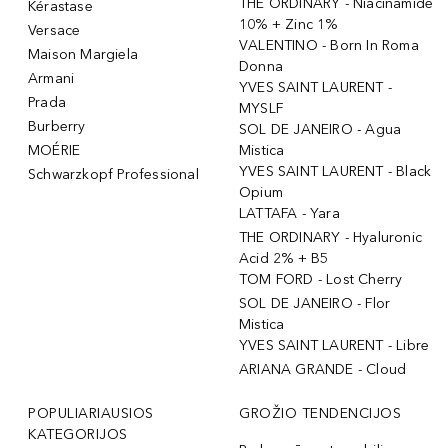
THE ORDINARY - Niacinamide
Kérastase
10% + Zinc 1%
Versace
VALENTINO - Born In Roma
Maison Margiela
Donna
Armani
YVES SAINT LAURENT -
Prada
MYSLF
Burberry
SOL DE JANEIRO - Agua
MOÉRIE
Mistica
YVES SAINT LAURENT - Black
Schwarzkopf Professional
Opium
LATTAFA - Yara
THE ORDINARY - Hyaluronic
Acid 2% + B5
TOM FORD - Lost Cherry
SOL DE JANEIRO - Flor
Mistica
YVES SAINT LAURENT - Libre
ARIANA GRANDE - Cloud
POPULIARIAUSIOS
GROŽIO TENDENCIJOS
KATEGORIJOS