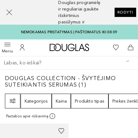
Douglas programėlę
[navigation.slideout.screenreader]
ir reguliariai gaukite
RODYTI
išskirtinius
pasiūlymus ir
nuolaidas
NEMOKAMAS PRISTATYMAS Į PAŠTOMATUS IKI 08 09
Į Douglas pagrindinį pu
Į mano nor
Atidaryti meniu
Į mano paskyrą
Į kr
Meniu
Grįžk atgal
Vykdykite paiešką
DOUGLAS COLLECTION - ŠVYTĖJIMO SUT
DOUGLAS COLLECTION - ŠVYTĖJIMO
SUTEIKIANTIS SERUMAS
(
1
)
Filtras
Kategorijos
Kaina
Produkto tipas
Prekės ženkl
Pastabos apie rūšiavimą