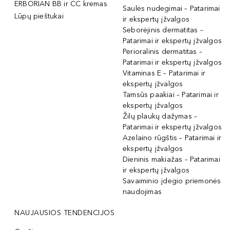
ERBORIAN BB ir CC kremas
Saulės nudegimai – Patarimai
Lūpų pieštukai
ir ekspertų įžvalgos
Seborėjinis dermatitas –
Patarimai ir ekspertų įžvalgos
Perioralinis dermatitas –
Patarimai ir ekspertų įžvalgos
Vitaminas E – Patarimai ir
ekspertų įžvalgos
Tamsūs paakiai – Patarimai ir
ekspertų įžvalgos
Žilų plaukų dažymas –
Patarimai ir ekspertų įžvalgos
Azelaino rūgštis – Patarimai ir
ekspertų įžvalgos
Dieninis makiažas – Patarimai
ir ekspertų įžvalgos
Savaiminio įdegio priemonės
naudojimas
NAUJAUSIOS TENDENCIJOS