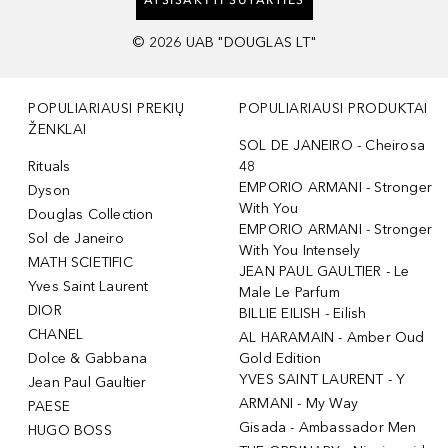
ATSISAKYTI SUTARTIES
©
2026
UAB "DOUGLAS LT"
POPULIARIAUSI PREKIŲ
POPULIARIAUSI PRODUKTAI
ŽENKLAI
SOL DE JANEIRO - Cheirosa
Rituals
48
EMPORIO ARMANI - Stronger
Dyson
With You
Douglas Collection
EMPORIO ARMANI - Stronger
Sol de Janeiro
With You Intensely
MATH SCIETIFIC
JEAN PAUL GAULTIER - Le
Yves Saint Laurent
Male Le Parfum
DIOR
BILLIE EILISH - Eilish
CHANEL
AL HARAMAIN - Amber Oud
Dolce & Gabbana
Gold Edition
YVES SAINT LAURENT - Y
Jean Paul Gaultier
ARMANI - My Way
PAESE
Gisada - Ambassador Men
HUGO BOSS