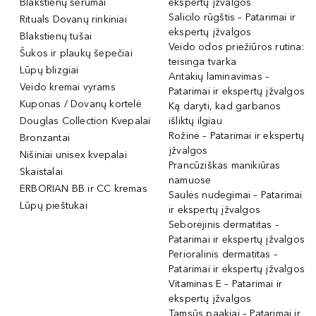
Blakstienų serumai
ekspertų įžvalgos
Salicilo rūgštis – Patarimai ir
Rituals Dovanų rinkiniai
ekspertų įžvalgos
Blakstienų tušai
Veido odos priežiūros rutina:
Šukos ir plaukų šepečiai
teisinga tvarka
Lūpų blizgiai
Antakių laminavimas –
Veido kremai vyrams
Patarimai ir ekspertų įžvalgos
Kuponas / Dovanų kortelė
Ką daryti, kad garbanos
Douglas Collection Kvepalai
išliktų ilgiau
Rožinė – Patarimai ir ekspertų
Bronzantai
įžvalgos
Nišiniai unisex kvepalai
Prancūziškas manikiūras
Skaistalai
namuose
ERBORIAN BB ir CC kremas
Saulės nudegimai – Patarimai
Lūpų pieštukai
ir ekspertų įžvalgos
Seborėjinis dermatitas –
Patarimai ir ekspertų įžvalgos
Perioralinis dermatitas –
Patarimai ir ekspertų įžvalgos
Vitaminas E – Patarimai ir
ekspertų įžvalgos
Tamsūs paakiai – Patarimai ir