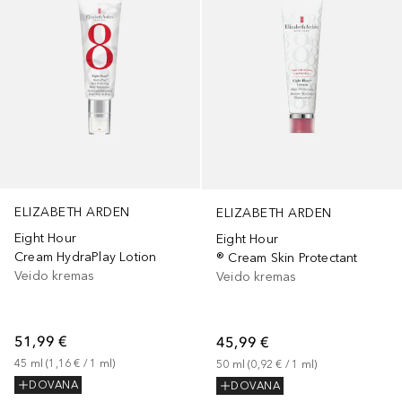
ELIZABETH ARDEN
ELIZABETH ARDEN
Eight Hour
Eight Hour
Cream HydraPlay Lotion
® Cream Skin Protectant
Veido kremas
Veido kremas
51,99 €
45,99 €
45
ml
 (
1,16 €
 / 
1
ml
)
50
ml
 (
0,92 €
 / 
1
ml
)
DOVANA
DOVANA