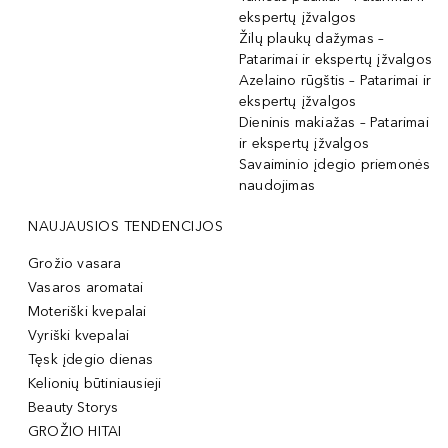
ekspertų įžvalgos
Žilų plaukų dažymas –
Patarimai ir ekspertų įžvalgos
Azelaino rūgštis – Patarimai ir
ekspertų įžvalgos
Dieninis makiažas – Patarimai
ir ekspertų įžvalgos
Savaiminio įdegio priemonės
naudojimas
NAUJAUSIOS TENDENCIJOS
Grožio vasara
Vasaros aromatai
Moteriški kvepalai
Vyriški kvepalai
Tęsk įdegio dienas
Kelionių būtiniausieji
Beauty Storys
GROŽIO HITAI