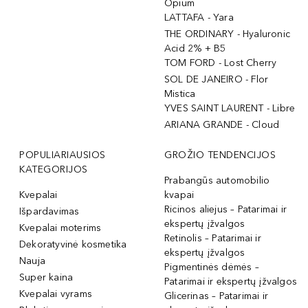
Opium
LATTAFA - Yara
THE ORDINARY - Hyaluronic
Acid 2% + B5
TOM FORD - Lost Cherry
SOL DE JANEIRO - Flor
Mistica
YVES SAINT LAURENT - Libre
ARIANA GRANDE - Cloud
POPULIARIAUSIOS
GROŽIO TENDENCIJOS
KATEGORIJOS
Prabangūs automobilio
Kvepalai
kvapai
Ricinos aliejus – Patarimai ir
Išpardavimas
ekspertų įžvalgos
Kvepalai moterims
Retinolis – Patarimai ir
Dekoratyvinė kosmetika
ekspertų įžvalgos
Nauja
Pigmentinės dėmės –
Super kaina
Patarimai ir ekspertų įžvalgos
Kvepalai vyrams
Glicerinas – Patarimai ir