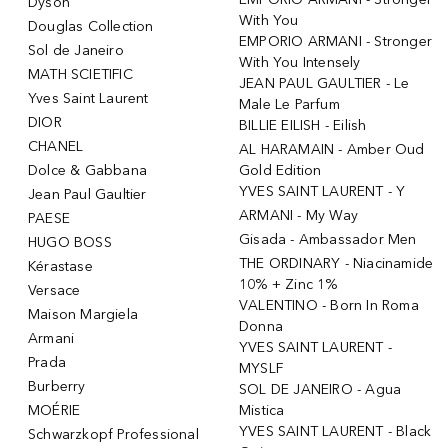
Dyson
With You
Douglas Collection
EMPORIO ARMANI - Stronger
Sol de Janeiro
With You Intensely
MATH SCIETIFIC
JEAN PAUL GAULTIER - Le
Yves Saint Laurent
Male Le Parfum
DIOR
BILLIE EILISH - Eilish
CHANEL
AL HARAMAIN - Amber Oud
Dolce & Gabbana
Gold Edition
YVES SAINT LAURENT - Y
Jean Paul Gaultier
ARMANI - My Way
PAESE
Gisada - Ambassador Men
HUGO BOSS
THE ORDINARY - Niacinamide
Kérastase
10% + Zinc 1%
Versace
VALENTINO - Born In Roma
Maison Margiela
Donna
Armani
YVES SAINT LAURENT -
Prada
MYSLF
Burberry
SOL DE JANEIRO - Agua
MOÉRIE
Mistica
YVES SAINT LAURENT - Black
Schwarzkopf Professional