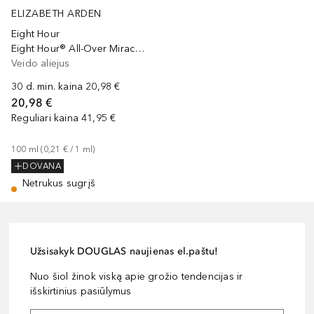
ELIZABETH ARDEN
Eight Hour
Eight Hour® All-Over Miracle Oil
Veido aliejus
30 d. min. kaina
20,98 €
20,98 €
Reguliari kaina
41,95 €
100
ml
 (
0,21 €
 / 
1
ml
)
DOVANA
Netrukus sugrįš
Užsisakyk DOUGLAS naujienas el.paštu!
Nuo šiol žinok viską apie grožio tendencijas ir
išskirtinius pasiūlymus