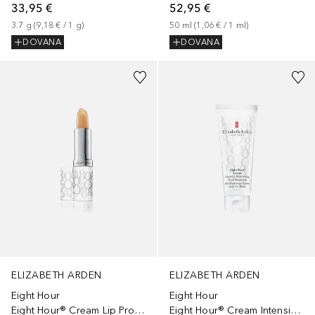
33,95 €
52,95 €
3.7
g
 (
9,18 €
 / 
1
g
)
50
ml
 (
1,06 €
 / 
1
ml
)
DOVANA
DOVANA
ELIZABETH ARDEN
ELIZABETH ARDEN
Eight Hour
Eight Hour
Eight Hour® Cream Lip Protectant Stick Sunscreen SPF 15
Eight Hour® Cream Intensive Moisturizing Hand Treatment