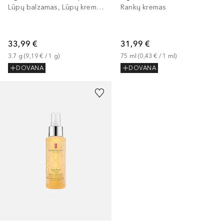
Lūpų balzamas, Lūpų kremas
Rankų kremas
33,99 €
31,99 €
3.7
g
 (
9,19 €
 / 
1
g
)
75
ml
 (
0,43 €
 / 
1
ml
)
DOVANA
DOVANA