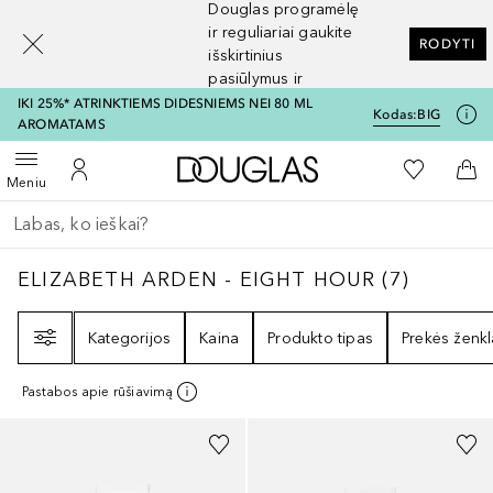
Douglas programėlę
[navigation.slideout.screenreader]
ir reguliariai gaukite
RODYTI
išskirtinius
pasiūlymus ir
nuolaidas
IKI 25%* ATRINKTIEMS DIDESNIEMS NEI 80 ML
Kodas:
BIG
AROMATAMS
Į Douglas pagrindinį pu
Į mano nor
Atidaryti meniu
Į mano paskyrą
Į kr
Meniu
Grįžk atgal
Vykdykite paiešką
ELIZABETH ARDEN - EIGHT HOUR
7
REZULT
ELIZABETH ARDEN - EIGHT HOUR
(
7
)
Filtras
Kategorijos
Kaina
Produkto tipas
Prekės ženkl
Pastabos apie rūšiavimą