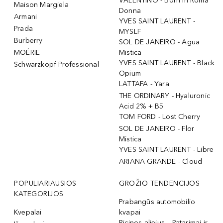
VALENTINO - Born In Roma
Maison Margiela
Donna
Armani
YVES SAINT LAURENT -
Prada
MYSLF
Burberry
SOL DE JANEIRO - Agua
MOÉRIE
Mistica
YVES SAINT LAURENT - Black
Schwarzkopf Professional
Opium
LATTAFA - Yara
THE ORDINARY - Hyaluronic
Acid 2% + B5
TOM FORD - Lost Cherry
SOL DE JANEIRO - Flor
Mistica
YVES SAINT LAURENT - Libre
ARIANA GRANDE - Cloud
POPULIARIAUSIOS
GROŽIO TENDENCIJOS
KATEGORIJOS
Prabangūs automobilio
Kvepalai
kvapai
Ricinos aliejus – Patarimai ir