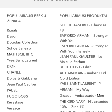
POPULIARIAUSI PREKIŲ
POPULIARIAUSI PRODUKTAI
ŽENKLAI
SOL DE JANEIRO - Cheirosa
Rituals
48
EMPORIO ARMANI - Stronger
Dyson
With You
Douglas Collection
EMPORIO ARMANI - Stronger
Sol de Janeiro
With You Intensely
MATH SCIETIFIC
JEAN PAUL GAULTIER - Le
Yves Saint Laurent
Male Le Parfum
DIOR
BILLIE EILISH - Eilish
CHANEL
AL HARAMAIN - Amber Oud
Dolce & Gabbana
Gold Edition
YVES SAINT LAURENT - Y
Jean Paul Gaultier
ARMANI - My Way
PAESE
Gisada - Ambassador Men
HUGO BOSS
THE ORDINARY - Niacinamide
Kérastase
10% + Zinc 1%
Versace