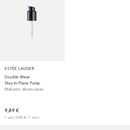
ESTÉE LAUDER
Double Wear
Stay-In-Place Pump
Makiažo aksesuaras
9,89 €
1
vnt.
 (
9,89 €
 / 
1
vnt.
)