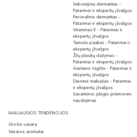
Seborėjinis dermatitas –
Patarimai ir ekspertų įžvalgos
Perioralinis dermatitas –
Patarimai ir ekspertų įžvalgos
Vitaminas E – Patarimai ir
ekspertų įžvalgos
Tamsūs paakiai – Patarimai ir
ekspertų įžvalgos
Žilų plaukų dažymas –
Patarimai ir ekspertų įžvalgos
Azelaino rūgštis – Patarimai ir
ekspertų įžvalgos
Dieninis makiažas – Patarimai
ir ekspertų įžvalgos
Savaiminio įdegio priemonės
naudojimas
NAUJAUSIOS TENDENCIJOS
Grožio vasara
Vasaros aromatai