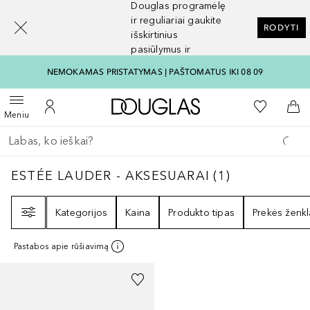
Douglas programėlę
[navigation.slideout.screenreader]
ir reguliariai gaukite
RODYTI
išskirtinius
pasiūlymus ir
nuolaidas
NEMOKAMAS PRISTATYMAS Į PAŠTOMATUS IKI 08 09
Į Douglas pagrindinį pu
Į mano nor
Atidaryti meniu
Į mano paskyrą
Į kr
Meniu
Grįžk atgal
Vykdykite paiešką
ESTÉE LAUDER - AKSESUARAI
1
REZULTATA
ESTÉE LAUDER - AKSESUARAI
(
1
)
Filtras
Kategorijos
Kaina
Produkto tipas
Prekės ženkl
Pastabos apie rūšiavimą