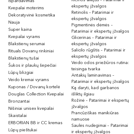
Išpardavimas
ekspertų įžvalgos
Kvepalai moterims
Retinolis – Patarimai ir
Dekoratyvinė kosmetika
ekspertų įžvalgos
Nauja
Pigmentinės dėmės –
Super kaina
Patarimai ir ekspertų įžvalgos
Kvepalai vyrams
Glicerinas – Patarimai ir
Blakstienų serumai
ekspertų įžvalgos
Salicilo rūgštis – Patarimai ir
Rituals Dovanų rinkiniai
ekspertų įžvalgos
Blakstienų tušai
Veido odos priežiūros rutina:
Šukos ir plaukų šepečiai
teisinga tvarka
Lūpų blizgiai
Antakių laminavimas –
Veido kremai vyrams
Patarimai ir ekspertų įžvalgos
Kuponas / Dovanų kortelė
Ką daryti, kad garbanos
Douglas Collection Kvepalai
išliktų ilgiau
Rožinė – Patarimai ir ekspertų
Bronzantai
įžvalgos
Nišiniai unisex kvepalai
Prancūziškas manikiūras
Skaistalai
namuose
ERBORIAN BB ir CC kremas
Saulės nudegimai – Patarimai
Lūpų pieštukai
ir ekspertų įžvalgos