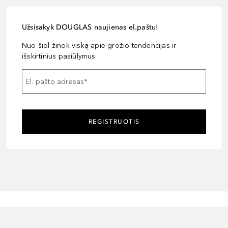
Užsisakyk DOUGLAS naujienas el.paštu!
Nuo šiol žinok viską apie grožio tendencijas ir
išskirtinius pasiūlymus
El. pašto adresas
*
REGISTRUOTIS