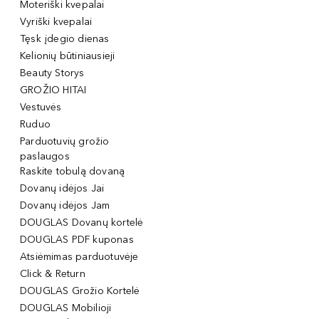
Moteriški kvepalai
Vyriški kvepalai
Tęsk įdegio dienas
Kelionių būtiniausieji
Beauty Storys
GROŽIO HITAI
Vestuvės
Ruduo
Parduotuvių grožio
paslaugos
Raskite tobulą dovaną
Dovanų idėjos Jai
Dovanų idėjos Jam
DOUGLAS Dovanų kortelė
DOUGLAS PDF kuponas
Atsiėmimas parduotuvėje
Click & Return
DOUGLAS Grožio Kortelė
DOUGLAS Mobilioji