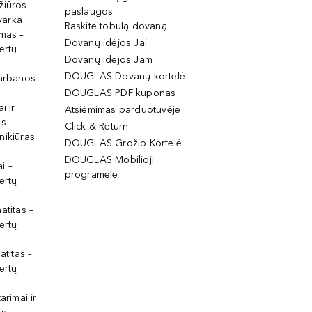
žiūros
paslaugos
tvarka
Raskite tobulą dovaną
imas –
Dovanų idėjos Jai
ertų
Dovanų idėjos Jam
DOUGLAS Dovanų kortelė
garbanos
DOUGLAS PDF kuponas
i ir
Atsiėmimas parduotuvėje
os
Click & Return
nikiūras
DOUGLAS Grožio Kortelė
DOUGLAS Mobilioji
i –
programėlė
ertų
atitas –
ertų
atitas –
ertų
arimai ir