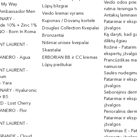
Veido odos prie
- My Way
Lūpų blizgiai
rutina: teisinga 
 Ambassador Men
Veido kremai vyrams
Antakių laminav
INARY -
Kuponas / Dovanų kortelė
Patarimai ir eksp
ide 10% + Zinc 1%
Douglas Collection Kvepalai
įžvalgos
O - Born In Roma
Ką daryti, kad 
Bronzantai
išliktų ilgiau
Nišiniai unisex kvepalai
NT LAURENT -
Rožinė – Patarima
Skaistalai
ekspertų įžvalg
ANEIRO - Agua
ERBORIAN BB ir CC kremas
Prancūziškas ma
Lūpų pieštukai
namuose
NT LAURENT -
Saulės nudegima
ium
Patarimai ir eksp
- Yara
įžvalgos
NARY - Hyaluronic
Seborėjinis derm
+ B5
Patarimai ir eksp
 - Lost Cherry
įžvalgos
ANEIRO - Flor
Perioralinis derm
Patarimai ir eksp
NT LAURENT -
įžvalgos
Vitaminas E – Pat
GRANDE - Cloud