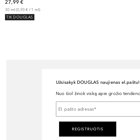
27,99 €
30
ml
 (
0,93 €
 / 
1
ml
)
TIK DOUGLAS
Užsisakyk DOUGLAS naujienas el.paštu!
Nuo šiol žinok viską apie grožio tendencij
El. pašto adresas
*
REGISTRUOTIS