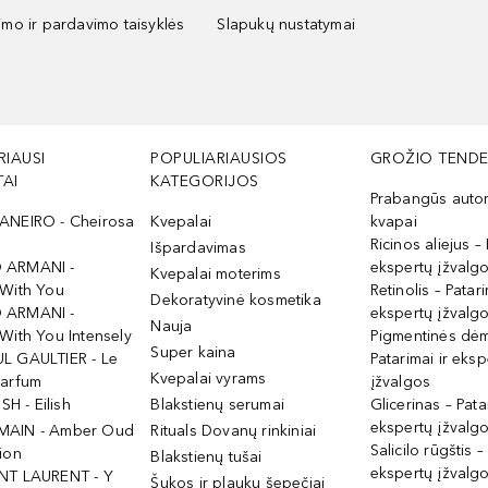
kimo ir pardavimo taisyklės
Slapukų nustatymai
RIAUSI
POPULIARIAUSIOS
GROŽIO TENDE
AI
KATEGORIJOS
Prabangūs auto
ANEIRO - Cheirosa
Kvepalai
kvapai
Ricinos aliejus – 
Išpardavimas
 ARMANI -
ekspertų įžvalg
Kvepalai moterims
 With You
Retinolis – Patari
Dekoratyvinė kosmetika
 ARMANI -
ekspertų įžvalg
Nauja
With You Intensely
Pigmentinės dė
Super kaina
L GAULTIER - Le
Patarimai ir eksp
Kvepalai vyrams
Parfum
įžvalgos
ISH - Eilish
Blakstienų serumai
Glicerinas – Pata
ekspertų įžvalg
MAIN - Amber Oud
Rituals Dovanų rinkiniai
Salicilo rūgštis –
ion
Blakstienų tušai
ekspertų įžvalg
NT LAURENT - Y
Šukos ir plaukų šepečiai