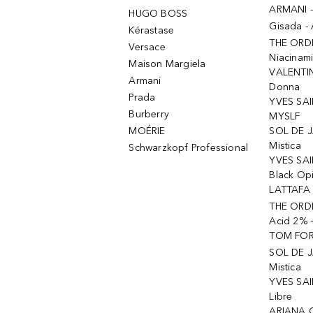
ARMANI 
HUGO BOSS
Gisada -
Kérastase
THE ORD
Versace
Niacinam
Maison Margiela
VALENTIN
Armani
Donna
Prada
YVES SAI
Burberry
MYSLF
MOÉRIE
SOL DE J
Mistica
Schwarzkopf Professional
YVES SAI
Black Op
LATTAFA 
THE ORDI
Acid 2% 
TOM FORD
SOL DE J
Mistica
YVES SAI
Libre
ARIANA 