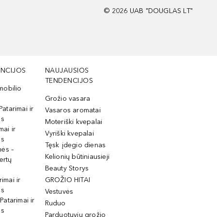
©
2026
UAB "DOUGLAS LT"
NCIJOS
NAUJAUSIOS
TENDENCIJOS
mobilio
Grožio vasara
Patarimai ir
Vasaros aromatai
os
Moteriški kvepalai
mai ir
Vyriški kvepalai
os
Tęsk įdegio dienas
mės –
Kelionių būtiniausieji
ertų
Beauty Storys
rimai ir
GROŽIO HITAI
os
Vestuvės
 Patarimai ir
Ruduo
os
Parduotuvių grožio