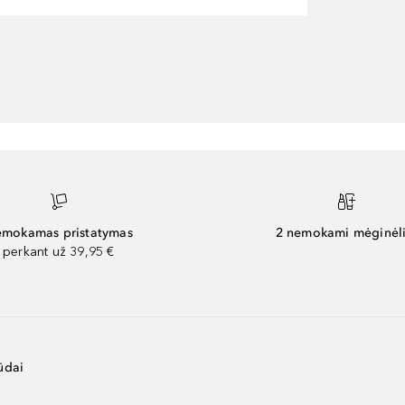
mokamas pristatymas
2 nemokami mėginėli
perkant už 39,95 €
ūdai