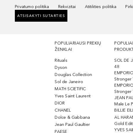
Privatumo politika
Rekvizitai
Atitikties politika
Pir
ATSISAKYTI SUTARTIES
POPULIARIAUSI PREKIŲ
POPULIA
ŽENKLAI
PRODUKT
Rituals
SOL DE J
48
Dyson
EMPORIO
Douglas Collection
Stronger
Sol de Janeiro
EMPORIO
MATH SCIETIFIC
Stronger 
Yves Saint Laurent
JEAN PAU
DIOR
Male Le 
CHANEL
BILLIE EIL
Dolce & Gabbana
AL HARA
Gold Edit
Jean Paul Gaultier
YVES SAI
PAESE