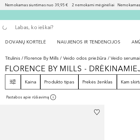
Nemokamas siuntimas nuo 39,95 € 2 nemokami mėginėliai Nemokamas d
Grįžk atgal
Vykdykite paiešką
DOVANŲ KORTELĖ
NAUJIENOS IR TENDENCIJOS
AM
Atidaryti NAUJIENOS IR TENDENCIJOS 
Atid
Titulinis
Florence By Mills
Veido odos priežiūra
Veido serumai
FLORENCE BY MILLS - DRĖKINAMIE
FLORENCE BY MILLS - DRĖKINAMI
Filtras
Kaina
Produkto tipas
Prekės ženklas
Kam skirt
Pastabos apie rūšiavimą