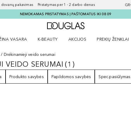
ovanų pakavimas Pristatymas per 1 - 2 darbo dienas
GR
NEMOKAMAS PRISTATYMAS Į PAŠTOMATUS IKI 08 09
Į Douglas pagrindinį pu
ŽINA VASARA
K-BEAUTY
AKCIJOS
PREKIŲ ŽENKLAI
meniu
aryti Amžina vasara meniu
Atidaryti AKCIJOS meniu
Atidaryti PREKIŲ 
Drėkinamieji veido serumai
JI VEIDO SERUMAI
(
1
)
EJI VEIDO SERUMAI
1
REZULTATAI
a
Produkto savybės
Papildomos savybės
Spec.pasiūlymas