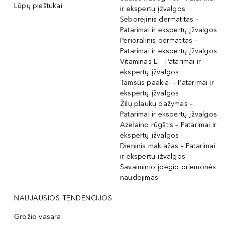
Lūpų pieštukai
ir ekspertų įžvalgos
Seborėjinis dermatitas –
Patarimai ir ekspertų įžvalgos
Perioralinis dermatitas –
Patarimai ir ekspertų įžvalgos
Vitaminas E – Patarimai ir
ekspertų įžvalgos
Tamsūs paakiai – Patarimai ir
ekspertų įžvalgos
Žilų plaukų dažymas –
Patarimai ir ekspertų įžvalgos
Azelaino rūgštis – Patarimai ir
ekspertų įžvalgos
Dieninis makiažas – Patarimai
ir ekspertų įžvalgos
Savaiminio įdegio priemonės
naudojimas
NAUJAUSIOS TENDENCIJOS
Grožio vasara