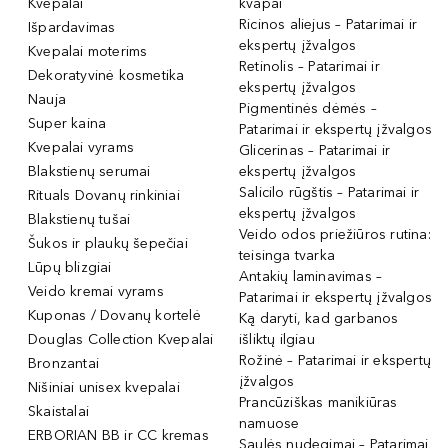
Kvepalai
kvapai
Ricinos aliejus – Patarimai ir
Išpardavimas
ekspertų įžvalgos
Kvepalai moterims
Retinolis – Patarimai ir
Dekoratyvinė kosmetika
ekspertų įžvalgos
Nauja
Pigmentinės dėmės –
Super kaina
Patarimai ir ekspertų įžvalgos
Kvepalai vyrams
Glicerinas – Patarimai ir
Blakstienų serumai
ekspertų įžvalgos
Salicilo rūgštis – Patarimai ir
Rituals Dovanų rinkiniai
ekspertų įžvalgos
Blakstienų tušai
Veido odos priežiūros rutina:
Šukos ir plaukų šepečiai
teisinga tvarka
Lūpų blizgiai
Antakių laminavimas –
Veido kremai vyrams
Patarimai ir ekspertų įžvalgos
Kuponas / Dovanų kortelė
Ką daryti, kad garbanos
Douglas Collection Kvepalai
išliktų ilgiau
Rožinė – Patarimai ir ekspertų
Bronzantai
įžvalgos
Nišiniai unisex kvepalai
Prancūziškas manikiūras
Skaistalai
namuose
ERBORIAN BB ir CC kremas
Saulės nudegimai – Patarimai