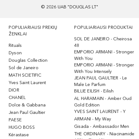
©
2026
UAB "DOUGLAS LT"
POPULIARIAUSI PREKIŲ
POPULIARIAUSI PRODUKTAI
ŽENKLAI
SOL DE JANEIRO - Cheirosa
Rituals
48
EMPORIO ARMANI - Stronger
Dyson
With You
Douglas Collection
EMPORIO ARMANI - Stronger
Sol de Janeiro
With You Intensely
MATH SCIETIFIC
JEAN PAUL GAULTIER - Le
Yves Saint Laurent
Male Le Parfum
DIOR
BILLIE EILISH - Eilish
CHANEL
AL HARAMAIN - Amber Oud
Dolce & Gabbana
Gold Edition
YVES SAINT LAURENT - Y
Jean Paul Gaultier
ARMANI - My Way
PAESE
Gisada - Ambassador Men
HUGO BOSS
THE ORDINARY - Niacinamide
Kérastase