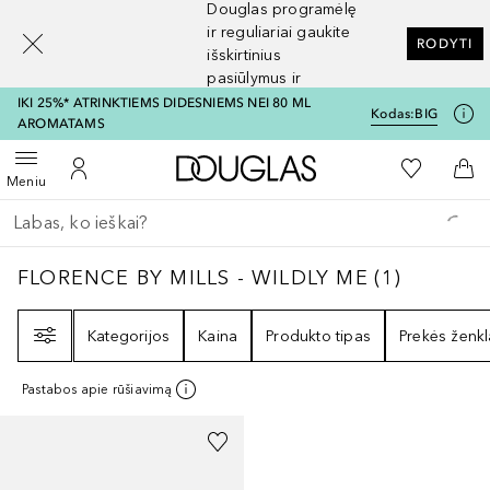
Douglas programėlę
[navigation.slideout.screenreader]
ir reguliariai gaukite
RODYTI
išskirtinius
pasiūlymus ir
nuolaidas
IKI 25%* ATRINKTIEMS DIDESNIEMS NEI 80 ML
Kodas:
BIG
AROMATAMS
Į Douglas pagrindinį pu
Į mano nor
Atidaryti meniu
Į mano paskyrą
Į kr
Meniu
Grįžk atgal
Vykdykite paiešką
FLORENCE BY MILLS - WILDLY ME
1
REZULT
FLORENCE BY MILLS - WILDLY ME
(
1
)
Filtras
Kategorijos
Kaina
Produkto tipas
Prekės ženkl
Pastabos apie rūšiavimą