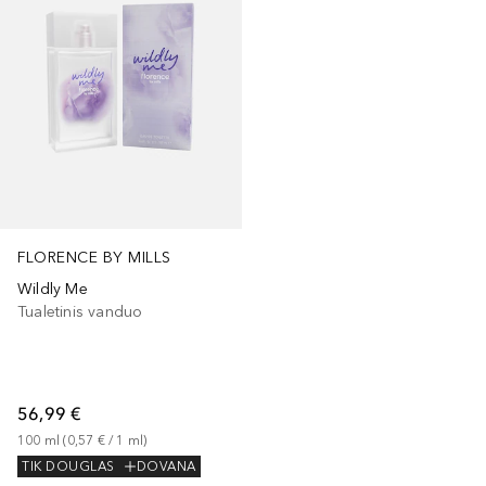
FLORENCE BY MILLS
Wildly Me
Tualetinis vanduo
56,99 €
100
ml
 (
0,57 €
 / 
1
ml
)
TIK DOUGLAS
DOVANA