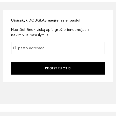
Užsisakyk DOUGLAS naujienas el.paštu!
Nuo šiol žinok viską apie grožio tendencijas ir
išskirtinius pasiūlymus
El. pašto adresas
*
REGISTRUOTIS