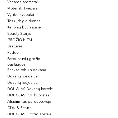
Vasaros aromatai
Moteriški kvepalai
Vyriški kvepalai
Tęsk įdegio dienas
Kelionių būtiniausieji
Beauty Storys
GROŽIO HITAI
Vestuvės
Ruduo
Parduotuvių grožio
paslaugos
Raskite tobulą dovaną
Dovanų idėjos Jai
Dovanų idėjos Jam
DOUGLAS Dovanų kortelė
DOUGLAS PDF kuponas
Atsiėmimas parduotuvėje
Click & Return
DOUGLAS Grožio Kortelė