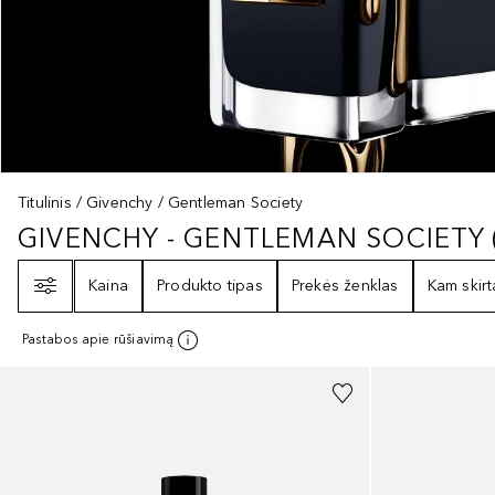
Titulinis
Givenchy
Gentleman Society
GIVENCHY - GENTLEMAN SOCIETY
GIVENCHY - GENTLEMAN SOCIET
Filtras
Kaina
Produkto tipas
Prekės ženklas
Kam skirt
Pastabos apie rūšiavimą