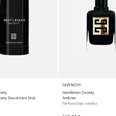
GIVENCHY
iety
Gentleman Society
iety Deodorant Stick
Ambree
Parfumuotas vanduo