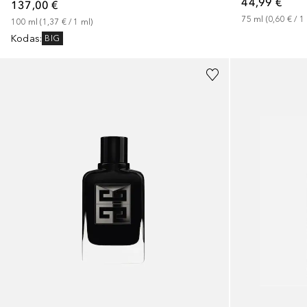
44,99 €
137,00 €
75
ml
 (
0,60 €
 / 
1
100
ml
 (
1,37 €
 / 
1
ml
)
Kodas
:
BIG