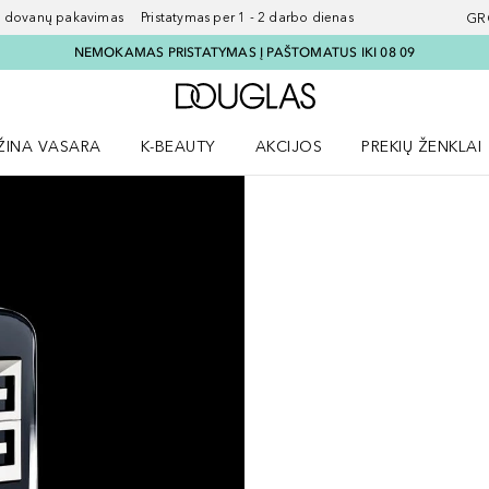
ovanų pakavimas Pristatymas per 1 - 2 darbo dienas
GR
NEMOKAMAS PRISTATYMAS Į PAŠTOMATUS IKI 08 09
Į Douglas pagrindinį pu
ŽINA VASARA
K-BEAUTY
AKCIJOS
PREKIŲ ŽENKLAI
meniu
aryti Amžina vasara meniu
Atidaryti AKCIJOS meniu
Atidaryti PREKIŲ 