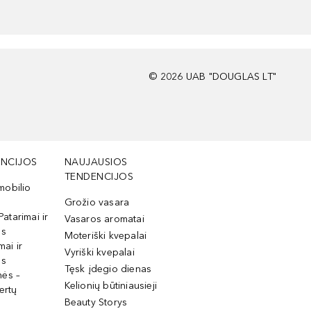
©
2026
UAB "DOUGLAS LT"
NCIJOS
NAUJAUSIOS
TENDENCIJOS
mobilio
Grožio vasara
Patarimai ir
Vasaros aromatai
os
Moteriški kvepalai
mai ir
Vyriški kvepalai
os
Tęsk įdegio dienas
mės –
Kelionių būtiniausieji
ertų
Beauty Storys