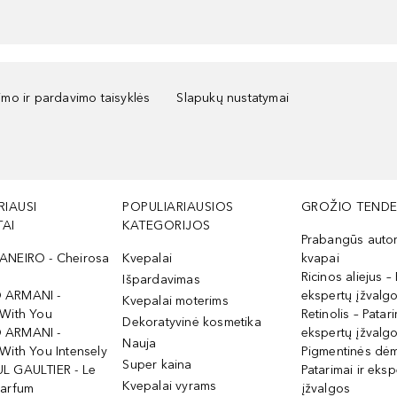
kimo ir pardavimo taisyklės
Slapukų nustatymai
RIAUSI
POPULIARIAUSIOS
GROŽIO TENDE
AI
KATEGORIJOS
Prabangūs auto
ANEIRO - Cheirosa
Kvepalai
kvapai
Ricinos aliejus – 
Išpardavimas
 ARMANI -
ekspertų įžvalg
Kvepalai moterims
 With You
Retinolis – Patari
Dekoratyvinė kosmetika
 ARMANI -
ekspertų įžvalg
Nauja
With You Intensely
Pigmentinės dė
Super kaina
L GAULTIER - Le
Patarimai ir eksp
Kvepalai vyrams
Parfum
įžvalgos