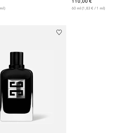
110,00 €
ml
)
60
ml
 (
1,83 €
 / 
1
ml
)