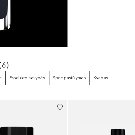
(
6
)
Y
6
REZULTATAI
a
Produkto savybės
Spec.pasiūlymas
Kvapas