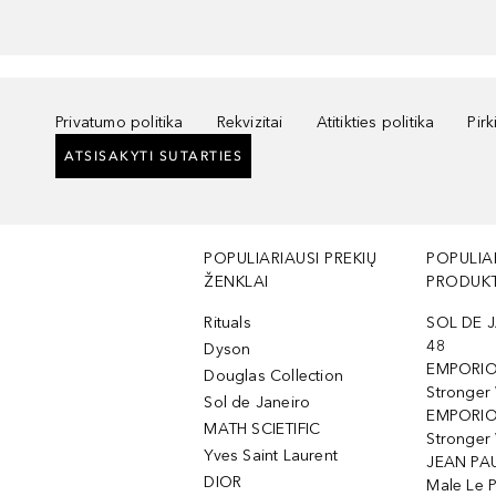
Privatumo politika
Rekvizitai
Atitikties politika
Pir
ATSISAKYTI SUTARTIES
POPULIARIAUSI PREKIŲ
POPULIA
ŽENKLAI
PRODUKT
Rituals
SOL DE J
48
Dyson
EMPORIO
Douglas Collection
Stronger
Sol de Janeiro
EMPORIO
MATH SCIETIFIC
Stronger 
Yves Saint Laurent
JEAN PAU
DIOR
Male Le 