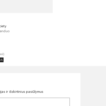
iety
vanduo
ml
)
MA
as ir išskirtinius pasiūlymus