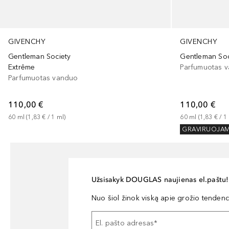
GIVENCHY
GIVENCHY
Gentleman Society
Gentleman Soc
Extrême
Parfumuotas 
Parfumuotas vanduo
110,00 €
110,00 €
60
ml
 (
1,83 €
 / 
1
ml
)
60
ml
 (
1,83 €
 / 
1
GRAVIRUOJA
Užsisakyk DOUGLAS naujienas el.paštu!
Nuo šiol žinok viską apie grožio tendencij
El. pašto adresas
*