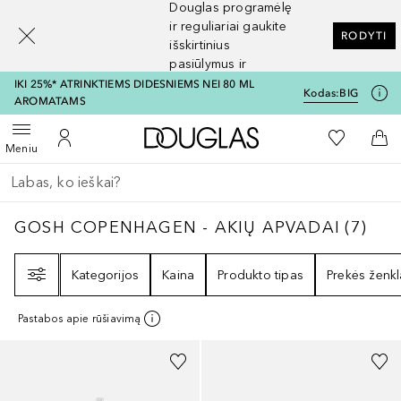
Douglas programėlę
[navigation.slideout.screenreader]
ir reguliariai gaukite
RODYTI
išskirtinius
pasiūlymus ir
nuolaidas
IKI 25%* ATRINKTIEMS DIDESNIEMS NEI 80 ML
Kodas:
BIG
AROMATAMS
Į Douglas pagrindinį pu
Į mano nor
Atidaryti meniu
Į mano paskyrą
Į kr
Meniu
Grįžk atgal
Vykdykite paiešką
GOSH COPENHAGEN - AKIŲ APVADAI
7
REZ
GOSH COPENHAGEN - AKIŲ APVADAI
(
7
)
Filtras
Kategorijos
Kaina
Produkto tipas
Prekės ženkl
Pastabos apie rūšiavimą
+
14