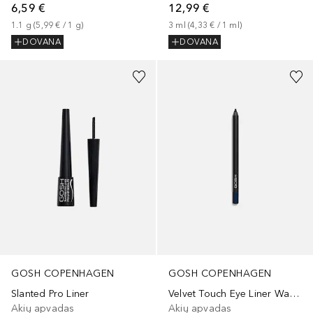
6,59 €
12,99 €
1.1
g
 (
5,99 €
 / 
1
g
)
3
ml
 (
4,33 €
 / 
1
ml
)
DOVANA
DOVANA
GOSH COPENHAGEN
GOSH COPENHAGEN
Slanted Pro Liner
Velvet Touch Eye Liner Waterproof
Akių apvadas
Akių apvadas