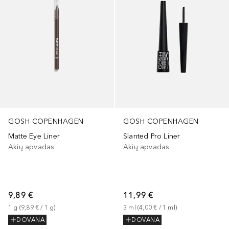
GOSH COPENHAGEN
GOSH COPENHAGEN
Matte Eye Liner
Slanted Pro Liner
Akių apvadas
Akių apvadas
9,89 €
11,99 €
1
g
 (
9,89 €
 / 
1
g
)
3
ml
 (
4,00 €
 / 
1
ml
)
DOVANA
DOVANA