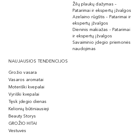
Žilų plaukų dažymas –
Patarimai ir ekspertų įžvalgos
Azelaino rūgštis – Patarimai ir
ekspertų įžvalgos
Dieninis makiažas – Patarimai
ir ekspertų įžvalgos
Savaiminio įdegio priemonės
naudojimas
NAUJAUSIOS TENDENCIJOS
Grožio vasara
Vasaros aromatai
Moteriški kvepalai
Vyriški kvepalai
Tęsk įdegio dienas
Kelionių būtiniausieji
Beauty Storys
GROŽIO HITAI
Vestuvės