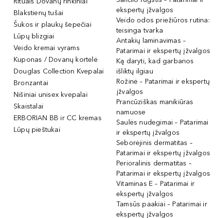
Rituals Dovanų rinkiniai
ekspertų įžvalgos
Blakstienų tušai
Veido odos priežiūros rutina:
Šukos ir plaukų šepečiai
teisinga tvarka
Lūpų blizgiai
Antakių laminavimas –
Veido kremai vyrams
Patarimai ir ekspertų įžvalgos
Kuponas / Dovanų kortelė
Ką daryti, kad garbanos
Douglas Collection Kvepalai
išliktų ilgiau
Rožinė – Patarimai ir ekspertų
Bronzantai
įžvalgos
Nišiniai unisex kvepalai
Prancūziškas manikiūras
Skaistalai
namuose
ERBORIAN BB ir CC kremas
Saulės nudegimai – Patarimai
Lūpų pieštukai
ir ekspertų įžvalgos
Seborėjinis dermatitas –
Patarimai ir ekspertų įžvalgos
Perioralinis dermatitas –
Patarimai ir ekspertų įžvalgos
Vitaminas E – Patarimai ir
ekspertų įžvalgos
Tamsūs paakiai – Patarimai ir
ekspertų įžvalgos