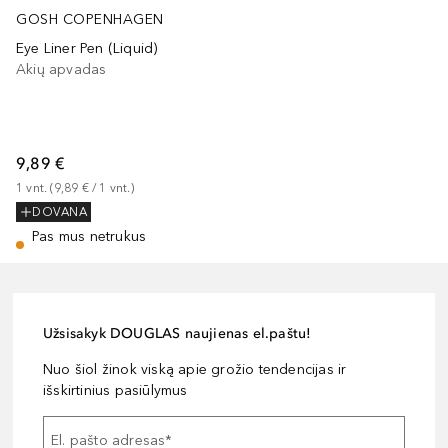
GOSH COPENHAGEN
Eye Liner Pen (Liquid)
Akių apvadas
9,89 €
1
vnt.
 (
9,89 €
 / 
1
vnt.
)
DOVANA
Pas mus netrukus
Užsisakyk DOUGLAS naujienas el.paštu!
Nuo šiol žinok viską apie grožio tendencijas ir
išskirtinius pasiūlymus
El. pašto adresas
*