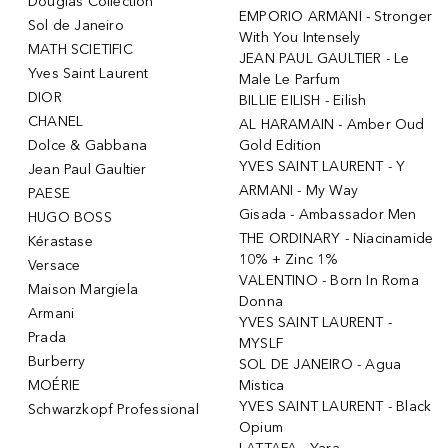
Douglas Collection
EMPORIO ARMANI - Stronger
Sol de Janeiro
With You Intensely
MATH SCIETIFIC
JEAN PAUL GAULTIER - Le
Yves Saint Laurent
Male Le Parfum
DIOR
BILLIE EILISH - Eilish
CHANEL
AL HARAMAIN - Amber Oud
Dolce & Gabbana
Gold Edition
YVES SAINT LAURENT - Y
Jean Paul Gaultier
ARMANI - My Way
PAESE
Gisada - Ambassador Men
HUGO BOSS
THE ORDINARY - Niacinamide
Kérastase
10% + Zinc 1%
Versace
VALENTINO - Born In Roma
Maison Margiela
Donna
Armani
YVES SAINT LAURENT -
Prada
MYSLF
Burberry
SOL DE JANEIRO - Agua
MOÉRIE
Mistica
YVES SAINT LAURENT - Black
Schwarzkopf Professional
Opium