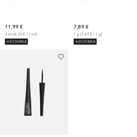
11,99 €
7,89 €
3
ml
 (
4,00 €
 / 
1
ml
)
1
g
 (
7,89 €
 / 
1
g
)
DOVANA
DOVANA