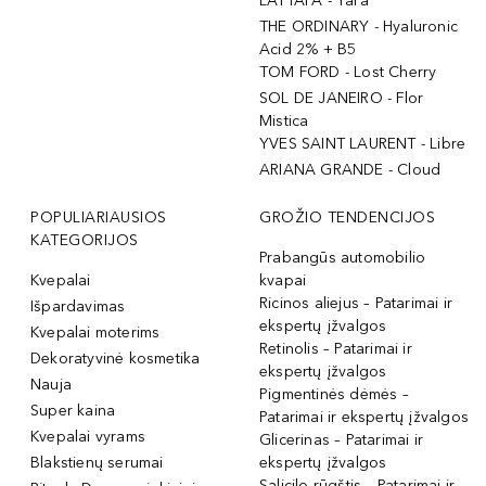
LATTAFA - Yara
THE ORDINARY - Hyaluronic
Acid 2% + B5
TOM FORD - Lost Cherry
SOL DE JANEIRO - Flor
Mistica
YVES SAINT LAURENT - Libre
ARIANA GRANDE - Cloud
POPULIARIAUSIOS
GROŽIO TENDENCIJOS
KATEGORIJOS
Prabangūs automobilio
Kvepalai
kvapai
Ricinos aliejus – Patarimai ir
Išpardavimas
ekspertų įžvalgos
Kvepalai moterims
Retinolis – Patarimai ir
Dekoratyvinė kosmetika
ekspertų įžvalgos
Nauja
Pigmentinės dėmės –
Super kaina
Patarimai ir ekspertų įžvalgos
Kvepalai vyrams
Glicerinas – Patarimai ir
Blakstienų serumai
ekspertų įžvalgos
Salicilo rūgštis – Patarimai ir