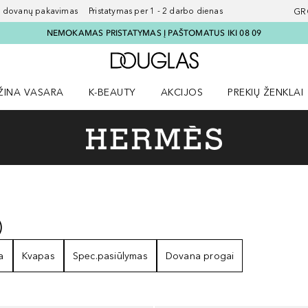
ovanų pakavimas Pristatymas per 1 - 2 darbo dienas
GR
NEMOKAMAS PRISTATYMAS Į PAŠTOMATUS IKI 08 09
Į Douglas pagrindinį pu
ŽINA VASARA
K-BEAUTY
AKCIJOS
PREKIŲ ŽENKLAI
meniu
aryti Amžina vasara meniu
Atidaryti AKCIJOS meniu
Atidaryti PREKIŲ 
)
9
REZULTATAI
a
Kvapas
Spec.pasiūlymas
Dovana progai