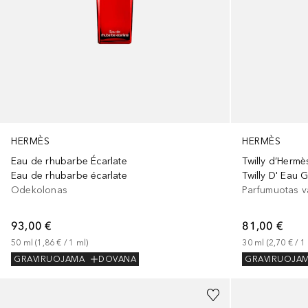
HERMÈS
HERMÈS
Eau de rhubarbe Écarlate
Twilly d’Hermè
Eau de rhubarbe écarlate
Twilly D' Eau 
Odekolonas
Parfumuotas 
93,00 €
81,00 €
50
ml
 (
1,86 €
 / 
1
ml
)
30
ml
 (
2,70 €
 / 
1
GRAVIRUOJAMA
DOVANA
GRAVIRUOJA