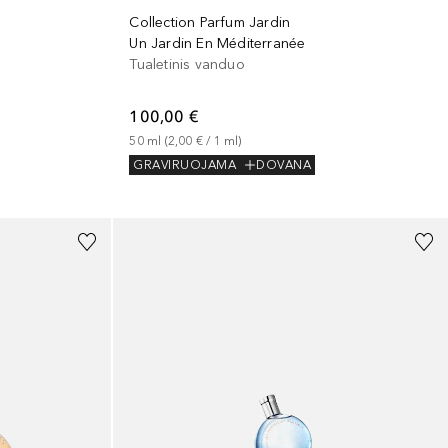
Collection Parfum Jardin
Un Jardin En Méditerranée
Tualetinis vanduo
100,00 €
50
ml
 (
2,00 €
 / 
1
ml
)
GRAVIRUOJAMA
DOVANA