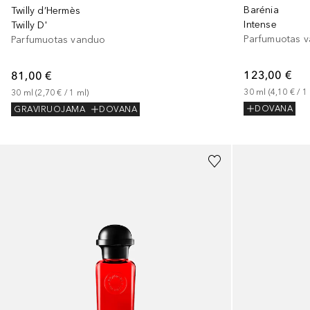
Barénia
Twilly d’Hermès
Intense
Twilly D'
Parfumuotas 
Parfumuotas vanduo
123,00 €
81,00 €
30
ml
 (
4,10 €
 / 
1
30
ml
 (
2,70 €
 / 
1
ml
)
DOVANA
GRAVIRUOJAMA
DOVANA