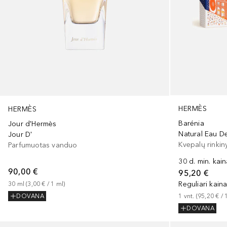
HERMÈS
HERMÈS
Barénia
Jour d'Hermès
Natural Eau D
Jour D'
Kvepalų rinkin
Parfumuotas vanduo
30 d. min. kai
90,00 €
95,20 €
Reguliari kain
30
ml
 (
3,00 €
 / 
1
ml
)
1
vnt.
 (
95,20 €
 / 
DOVANA
DOVANA