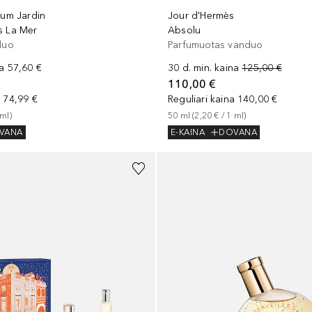
fum Jardin
Jour d'Hermès
s La Mer
Absolu
duo
Parfumuotas vanduo
na
57,60 €
30 d. min. kaina
125,00 €
110,00 €
a
74,99 €
Reguliari kaina
140,00 €
ml
)
50
ml
 (
2,20 €
 / 
1
ml
)
VANA
E-KAINA
DOVANA