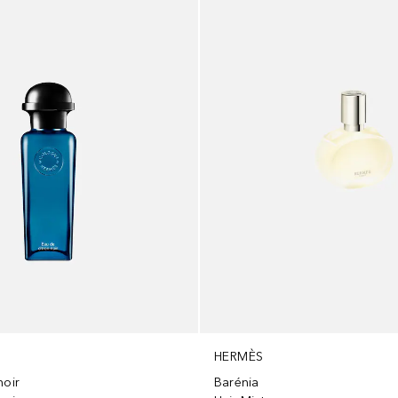
HERMÈS
noir
Barénia