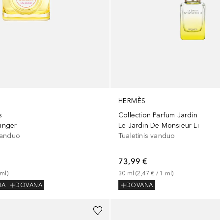
HERMÈS
s
Collection Parfum Jardin
Ginger
Le Jardin De Monsieur Li
vanduo
Tualetinis vanduo
73,99 €
ml
)
30
ml
 (
2,47 €
 / 
1
ml
)
MA
DOVANA
DOVANA