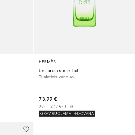
HERMÈS
Un Jardin sur le Toit
Tualetinis vanduo
73,99 €
30
ml
 (
2,47 €
 / 
1
ml
)
GRAVIRUOJAMA
DOVANA