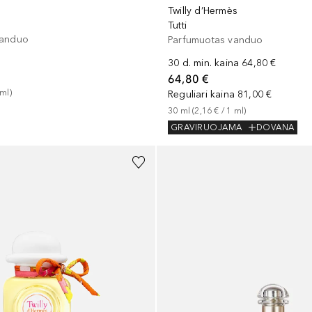
Twilly d’Hermès
Tutti
vanduo
Parfumuotas vanduo
30 d. min. kaina
64,80 €
64,80 €
ml
)
Reguliari kaina
81,00 €
30
ml
 (
2,16 €
 / 
1
ml
)
GRAVIRUOJAMA
DOVANA