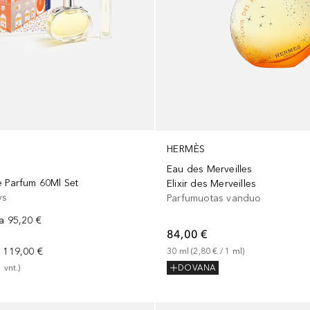
HERMÈS
Eau des Merveilles
e Parfum 60Ml Set
Elixir des Merveilles
ys
Parfumuotas vanduo
na
95,20 €
84,00 €
a
119,00 €
30
ml
 (
2,80 €
 / 
1
ml
)
1
vnt.
)
DOVANA