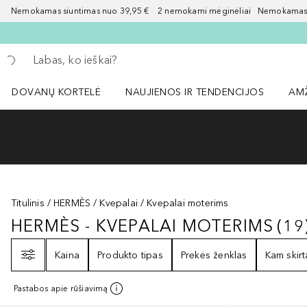
Nemokamas siuntimas nuo 39,95 € 2 nemokami mėginėliai Nemokamas d
Grįžk atgal
Vykdykite paiešką
DOVANŲ KORTELĖ
NAUJIENOS IR TENDENCIJOS
AM
Atidaryti NAUJIENOS IR TENDENCIJOS 
Atid
Titulinis
HERMÈS
Kvepalai
Kvepalai moterims
HERMÈS - KVEPALAI MOTERIMS
(
19
HERMÈS - KVEPALAI MOTERIMS
1
Filtras
Kaina
Produkto tipas
Prekės ženklas
Kam skirt
Pastabos apie rūšiavimą