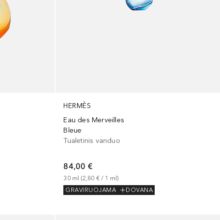
HERMÈS
Eau des Merveilles
Bleue
Tualetinis vanduo
84,00 €
30
ml
 (
2,80 €
 / 
1
ml
)
GRAVIRUOJAMA
DOVANA