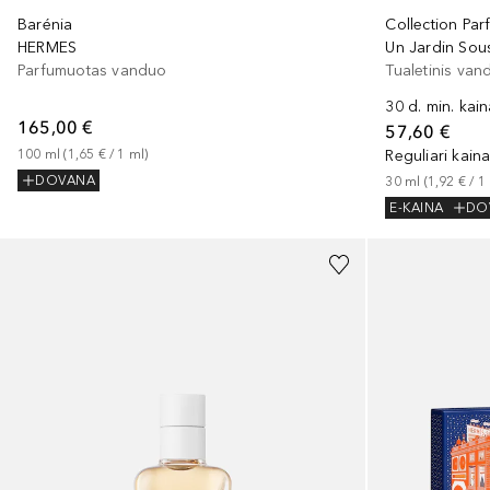
Collection Par
Barénia
Un Jardin Sou
HERMES
Tualetinis van
Parfumuotas vanduo
30 d. min. kai
165,00 €
57,60 €
Reguliari kain
100
ml
 (
1,65 €
 / 
1
ml
)
30
ml
 (
1,92 €
 / 
1
DOVANA
E-KAINA
DO