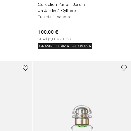
Collection Parfum Jardin
Un Jardin à Cythère
Tualetinis vanduo
100,00 €
50
ml
 (
2,00 €
 / 
1
ml
)
GRAVIRUOJAMA
DOVANA