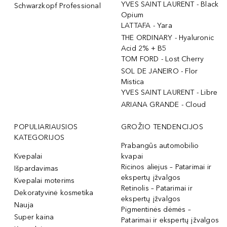
YVES SAINT LAURENT - Black
Schwarzkopf Professional
Opium
LATTAFA - Yara
THE ORDINARY - Hyaluronic
Acid 2% + B5
TOM FORD - Lost Cherry
SOL DE JANEIRO - Flor
Mistica
YVES SAINT LAURENT - Libre
ARIANA GRANDE - Cloud
POPULIARIAUSIOS
GROŽIO TENDENCIJOS
KATEGORIJOS
Prabangūs automobilio
Kvepalai
kvapai
Ricinos aliejus – Patarimai ir
Išpardavimas
ekspertų įžvalgos
Kvepalai moterims
Retinolis – Patarimai ir
Dekoratyvinė kosmetika
ekspertų įžvalgos
Nauja
Pigmentinės dėmės –
Super kaina
Patarimai ir ekspertų įžvalgos