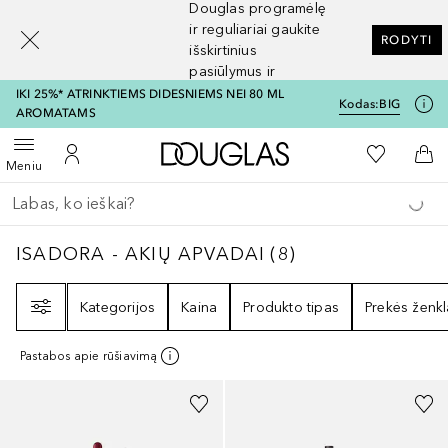
Douglas programėlę
[navigation.slideout.screenreader]
ir reguliariai gaukite
RODYTI
išskirtinius
pasiūlymus ir
nuolaidas
IKI 25%* ATRINKTIEMS DIDESNIEMS NEI 80 ML
Kodas:
BIG
AROMATAMS
Į Douglas pagrindinį pu
Į mano nor
Atidaryti meniu
Į mano paskyrą
Į kr
Meniu
Grįžk atgal
Vykdykite paiešką
ISADORA - AKIŲ APVADAI
8
REZULTATAI
ISADORA - AKIŲ APVADAI
(
8
)
Filtras
Kategorijos
Kaina
Produkto tipas
Prekės ženkl
Pastabos apie rūšiavimą
+
6
+
2