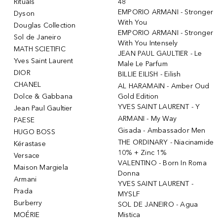
Rituals
48
EMPORIO ARMANI - Stronger
Dyson
With You
Douglas Collection
EMPORIO ARMANI - Stronger
Sol de Janeiro
With You Intensely
MATH SCIETIFIC
JEAN PAUL GAULTIER - Le
Yves Saint Laurent
Male Le Parfum
DIOR
BILLIE EILISH - Eilish
CHANEL
AL HARAMAIN - Amber Oud
Dolce & Gabbana
Gold Edition
YVES SAINT LAURENT - Y
Jean Paul Gaultier
ARMANI - My Way
PAESE
Gisada - Ambassador Men
HUGO BOSS
THE ORDINARY - Niacinamide
Kérastase
10% + Zinc 1%
Versace
VALENTINO - Born In Roma
Maison Margiela
Donna
Armani
YVES SAINT LAURENT -
Prada
MYSLF
Burberry
SOL DE JANEIRO - Agua
MOÉRIE
Mistica