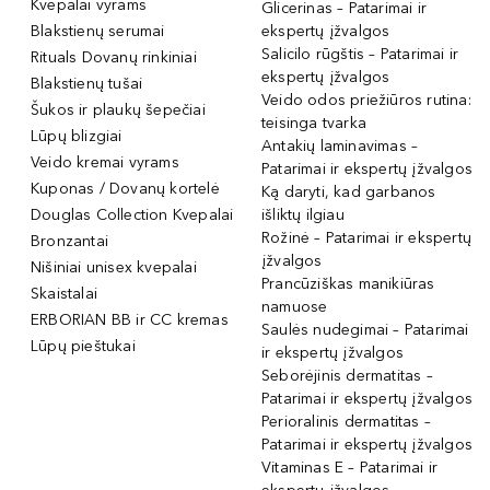
Kvepalai vyrams
Glicerinas – Patarimai ir
Blakstienų serumai
ekspertų įžvalgos
Salicilo rūgštis – Patarimai ir
Rituals Dovanų rinkiniai
ekspertų įžvalgos
Blakstienų tušai
Veido odos priežiūros rutina:
Šukos ir plaukų šepečiai
teisinga tvarka
Lūpų blizgiai
Antakių laminavimas –
Veido kremai vyrams
Patarimai ir ekspertų įžvalgos
Kuponas / Dovanų kortelė
Ką daryti, kad garbanos
Douglas Collection Kvepalai
išliktų ilgiau
Rožinė – Patarimai ir ekspertų
Bronzantai
įžvalgos
Nišiniai unisex kvepalai
Prancūziškas manikiūras
Skaistalai
namuose
ERBORIAN BB ir CC kremas
Saulės nudegimai – Patarimai
Lūpų pieštukai
ir ekspertų įžvalgos
Seborėjinis dermatitas –
Patarimai ir ekspertų įžvalgos
Perioralinis dermatitas –
Patarimai ir ekspertų įžvalgos
Vitaminas E – Patarimai ir