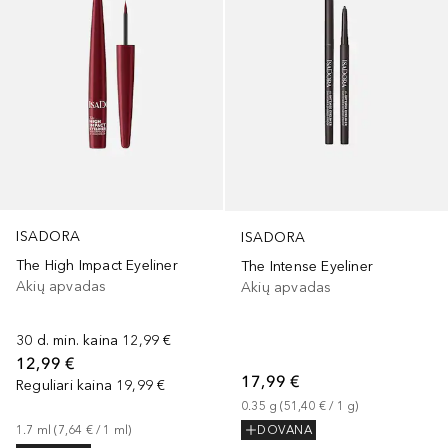
ISADORA
ISADORA
The High Impact Eyeliner
The Intense Eyeliner
Akių apvadas
Akių apvadas
30 d. min. kaina
12,99 €
12,99 €
17,99 €
Reguliari kaina
19,99 €
0.35
g
 (
51,40 €
 / 
1
g
)
1.7
ml
 (
7,64 €
 / 
1
ml
)
DOVANA