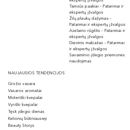
ekspertų įžvalgos
Tamsūs paakiai – Patarimai ir
ekspertų įžvalgos
Žilų plaukų dažymas –
Patarimai ir ekspertų įžvalgos
Azelaino rūgštis – Patarimai ir
ekspertų įžvalgos
Dieninis makiažas – Patarimai
ir ekspertų įžvalgos
Savaiminio įdegio priemonės
naudojimas
NAUJAUSIOS TENDENCIJOS
Grožio vasara
Vasaros aromatai
Moteriški kvepalai
Vyriški kvepalai
Tęsk įdegio dienas
Kelionių būtiniausieji
Beauty Storys