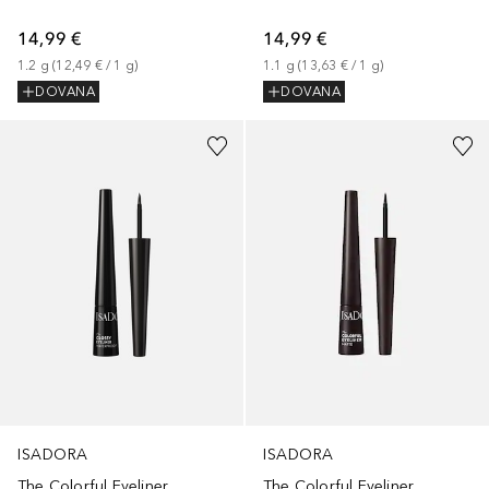
14,99 €
14,99 €
1.2
g
 (
12,49 €
 / 
1
g
)
1.1
g
 (
13,63 €
 / 
1
g
)
DOVANA
DOVANA
ISADORA
ISADORA
The Colorful Eyeliner
The Colorful Eyeliner