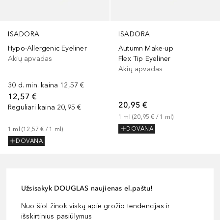
ISADORA
ISADORA
Hypo-Allergenic Eyeliner
Autumn Make-up
Akių apvadas
Flex Tip Eyeliner
Akių apvadas
30 d. min. kaina
12,57 €
12,57 €
20,95 €
Reguliari kaina
20,95 €
1
ml
 (
20,95 €
 / 
1
ml
)
DOVANA
1
ml
 (
12,57 €
 / 
1
ml
)
DOVANA
Užsisakyk DOUGLAS naujienas el.paštu!
Nuo šiol žinok viską apie grožio tendencijas ir
išskirtinius pasiūlymus