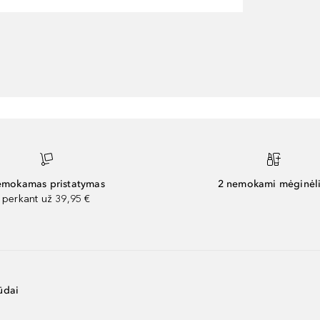
mokamas pristatymas
2 nemokami mėginėli
perkant už 39,95 €
ūdai