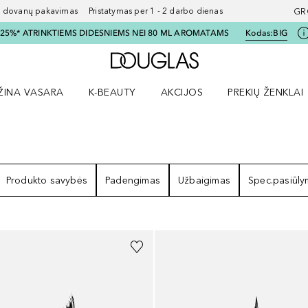
ovanų pakavimas Pristatymas per 1 - 2 darbo dienas
GR
I 25%* ATRINKTIEMS DIDESNIEMS NEI 80 ML AROMATAMS
Kodas:
BIG
Į Douglas pagrindinį pu
ŽINA VASARA
K-BEAUTY
AKCIJOS
PREKIŲ ŽENKLAI
meniu
aryti Amžina vasara meniu
Atidaryti AKCIJOS meniu
Atidaryti PREKIŲ 
TAI
Produkto savybės
Padengimas
Užbaigimas
Spec.pasiūl