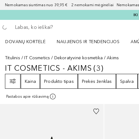
Nemokamas siuntimas nuo 39,95 € 2 nemokami mėginėliai Nemokamas d
IK
Grįžk atgal
Vykdykite paiešką
DOVANŲ KORTELĖ
NAUJIENOS IR TENDENCIJOS
AM
Atidaryti NAUJIENOS IR TENDENCIJOS 
Atid
Titulinis
IT Cosmetics
Dekoratyvinė kosmetika
Akims
IT COSMETICS - AKIMS
(
3
)
IT COSMETICS - AKIMS
3
REZULTA
Filtras
Kaina
Produkto tipas
Prekės ženklas
Spalva
Pastabos apie rūšiavimą