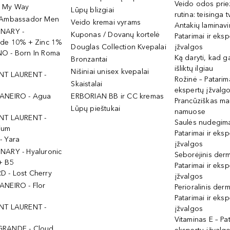
Veido odos prie
- My Way
Lūpų blizgiai
rutina: teisinga 
 Ambassador Men
Veido kremai vyrams
Antakių laminav
INARY -
Kuponas / Dovanų kortelė
Patarimai ir eksp
ide 10% + Zinc 1%
Douglas Collection Kvepalai
įžvalgos
O - Born In Roma
Ką daryti, kad 
Bronzantai
išliktų ilgiau
Nišiniai unisex kvepalai
NT LAURENT -
Rožinė – Patarima
Skaistalai
ekspertų įžvalg
ANEIRO - Agua
ERBORIAN BB ir CC kremas
Prancūziškas ma
Lūpų pieštukai
namuose
NT LAURENT -
Saulės nudegima
ium
Patarimai ir eksp
- Yara
įžvalgos
NARY - Hyaluronic
Seborėjinis derm
+ B5
Patarimai ir eksp
 - Lost Cherry
įžvalgos
ANEIRO - Flor
Perioralinis derm
Patarimai ir eksp
NT LAURENT -
įžvalgos
Vitaminas E – Pat
GRANDE - Cloud