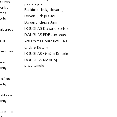
žiūros
paslaugos
tvarka
Raskite tobulą dovaną
imas –
Dovanų idėjos Jai
ertų
Dovanų idėjos Jam
DOUGLAS Dovanų kortelė
garbanos
DOUGLAS PDF kuponas
i ir
Atsiėmimas parduotuvėje
os
Click & Return
nikiūras
DOUGLAS Grožio Kortelė
DOUGLAS Mobilioji
i –
programėlė
ertų
atitas –
ertų
atitas –
ertų
arimai ir