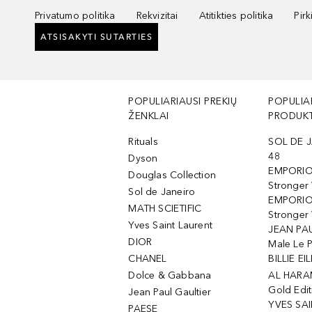
Privatumo politika
Rekvizitai
Atitikties politika
Pir
ATSISAKYTI SUTARTIES
POPULIARIAUSI PREKIŲ
POPULIA
ŽENKLAI
PRODUKT
Rituals
SOL DE J
48
Dyson
EMPORIO
Douglas Collection
Stronger
Sol de Janeiro
EMPORIO
MATH SCIETIFIC
Stronger 
Yves Saint Laurent
JEAN PAU
DIOR
Male Le 
CHANEL
BILLIE EIL
Dolce & Gabbana
AL HARA
Gold Edit
Jean Paul Gaultier
YVES SAI
PAESE