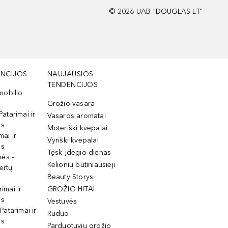
©
2026
UAB "DOUGLAS LT"
NCIJOS
NAUJAUSIOS
TENDENCIJOS
mobilio
Grožio vasara
Patarimai ir
Vasaros aromatai
os
Moteriški kvepalai
mai ir
Vyriški kvepalai
os
Tęsk įdegio dienas
mės –
Kelionių būtiniausieji
ertų
Beauty Storys
rimai ir
GROŽIO HITAI
os
Vestuvės
 Patarimai ir
Ruduo
os
Parduotuvių grožio