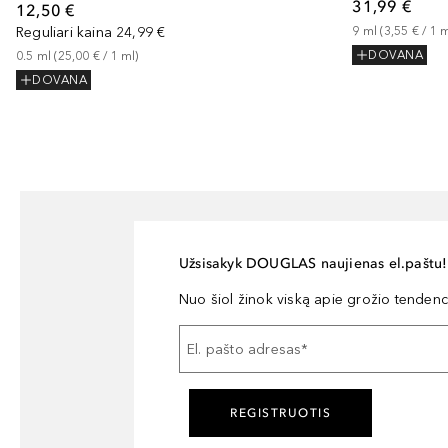
31,99 €
12,50 €
9
ml
 (
3,55 €
 / 
1
m
Reguliari kaina
24,99 €
DOVANA
0.5
ml
 (
25,00 €
 / 
1
ml
)
DOVANA
Užsisakyk DOUGLAS naujienas el.paštu!
Nuo šiol žinok viską apie grožio tendencij
El. pašto adresas
*
REGISTRUOTIS