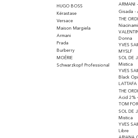
ARMANI 
HUGO BOSS
Gisada -
Kérastase
THE ORD
Versace
Niacinam
Maison Margiela
VALENTIN
Armani
Donna
Prada
YVES SAI
Burberry
MYSLF
MOÉRIE
SOL DE J
Mistica
Schwarzkopf Professional
YVES SAI
Black Op
LATTAFA 
THE ORDI
Acid 2% 
TOM FORD
SOL DE J
Mistica
YVES SAI
Libre
ARIANA 