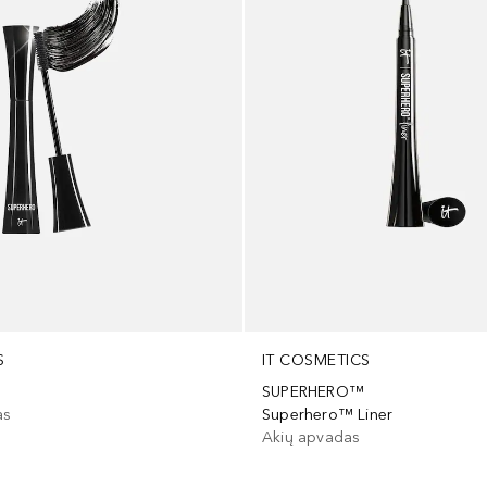
S
IT COSMETICS
SUPERHERO™
as
Superhero™ Liner
Akių apvadas