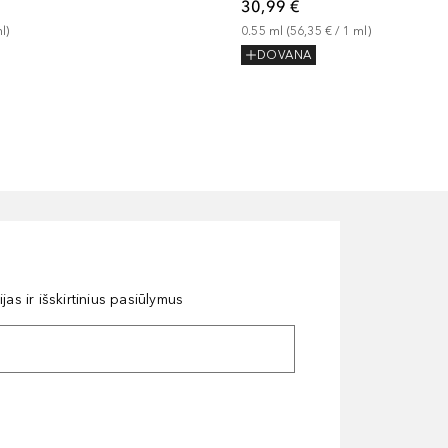
30,99 €
l
)
0.55
ml
 (
56,35 €
 / 
1
ml
)
DOVANA
as ir išskirtinius pasiūlymus