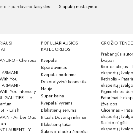
kimo ir pardavimo taisyklės
Slapukų nustatymai
RIAUSI
POPULIARIAUSIOS
GROŽIO TENDE
AI
KATEGORIJOS
Prabangūs auto
ANEIRO - Cheirosa
Kvepalai
kvapai
Ricinos aliejus – 
Išpardavimas
 ARMANI -
ekspertų įžvalg
Kvepalai moterims
 With You
Retinolis – Patari
Dekoratyvinė kosmetika
 ARMANI -
ekspertų įžvalg
Nauja
With You Intensely
Pigmentinės dė
Super kaina
L GAULTIER - Le
Patarimai ir eksp
Kvepalai vyrams
Parfum
įžvalgos
ISH - Eilish
Blakstienų serumai
Glicerinas – Pata
ekspertų įžvalg
MAIN - Amber Oud
Rituals Dovanų rinkiniai
Salicilo rūgštis –
ion
Blakstienų tušai
ekspertų įžvalg
NT LAURENT - Y
Šukos ir plaukų šepečiai