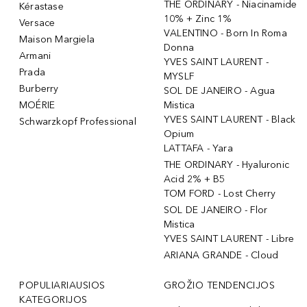
THE ORDINARY - Niacinamide
Kérastase
10% + Zinc 1%
Versace
VALENTINO - Born In Roma
Maison Margiela
Donna
Armani
YVES SAINT LAURENT -
Prada
MYSLF
Burberry
SOL DE JANEIRO - Agua
MOÉRIE
Mistica
YVES SAINT LAURENT - Black
Schwarzkopf Professional
Opium
LATTAFA - Yara
THE ORDINARY - Hyaluronic
Acid 2% + B5
TOM FORD - Lost Cherry
SOL DE JANEIRO - Flor
Mistica
YVES SAINT LAURENT - Libre
ARIANA GRANDE - Cloud
POPULIARIAUSIOS
GROŽIO TENDENCIJOS
KATEGORIJOS