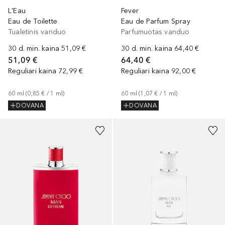
L'Eau
Fever
Eau de Toilette
Eau de Parfum Spray
Tualetinis vanduo
Parfumuotas vanduo
30 d. min. kaina
51,09 €
30 d. min. kaina
64,40 €
51,09 €
64,40 €
Reguliari kaina
72,99 €
Reguliari kaina
92,00 €
60
ml
 (
0,85 €
 / 
1
ml
)
60
ml
 (
1,07 €
 / 
1
ml
)
DOVANA
DOVANA