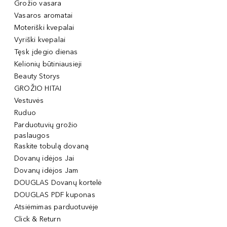
Grožio vasara
Vasaros aromatai
Moteriški kvepalai
Vyriški kvepalai
Tęsk įdegio dienas
Kelionių būtiniausieji
Beauty Storys
GROŽIO HITAI
Vestuvės
Ruduo
Parduotuvių grožio
paslaugos
Raskite tobulą dovaną
Dovanų idėjos Jai
Dovanų idėjos Jam
DOUGLAS Dovanų kortelė
DOUGLAS PDF kuponas
Atsiėmimas parduotuvėje
Click & Return