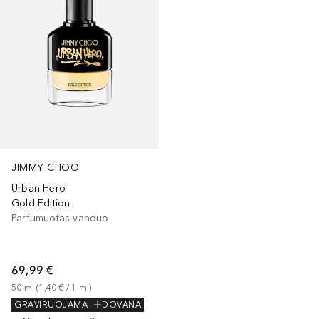
JIMMY CHOO
Urban Hero
Gold Edition
Parfumuotas vanduo
69,99 €
50
ml
 (
1,40 €
 / 
1
ml
)
GRAVIRUOJAMA
DOVANA