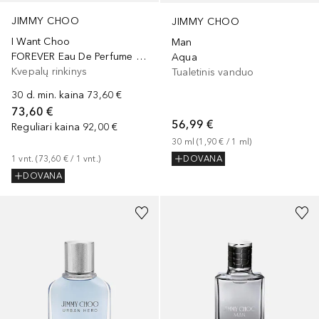
JIMMY CHOO
JIMMY CHOO
I Want Choo
Man
FOREVER Eau De Perfume 60ml Set
Aqua
Kvepalų rinkinys
Tualetinis vanduo
30 d. min. kaina
73,60 €
73,60 €
56,99 €
Reguliari kaina
92,00 €
30
ml
 (
1,90 €
 / 
1
ml
)
1
vnt.
 (
73,60 €
 / 
1
vnt.
)
DOVANA
DOVANA