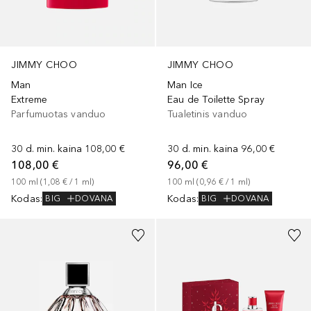
JIMMY CHOO
JIMMY CHOO
Man
Man Ice
Extreme
Eau de Toilette Spray
Parfumuotas vanduo
Tualetinis vanduo
30 d. min. kaina
108,00 €
30 d. min. kaina
96,00 €
108,00 €
96,00 €
100
ml
 (
1,08 €
 / 
1
ml
)
100
ml
 (
0,96 €
 / 
1
ml
)
Kodas
:
Kodas
:
BIG
DOVANA
BIG
DOVANA