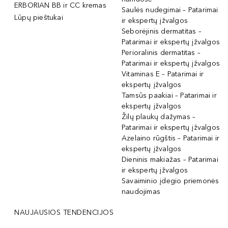
ERBORIAN BB ir CC kremas
Saulės nudegimai – Patarimai
Lūpų pieštukai
ir ekspertų įžvalgos
Seborėjinis dermatitas –
Patarimai ir ekspertų įžvalgos
Perioralinis dermatitas –
Patarimai ir ekspertų įžvalgos
Vitaminas E – Patarimai ir
ekspertų įžvalgos
Tamsūs paakiai – Patarimai ir
ekspertų įžvalgos
Žilų plaukų dažymas –
Patarimai ir ekspertų įžvalgos
Azelaino rūgštis – Patarimai ir
ekspertų įžvalgos
Dieninis makiažas – Patarimai
ir ekspertų įžvalgos
Savaiminio įdegio priemonės
naudojimas
NAUJAUSIOS TENDENCIJOS