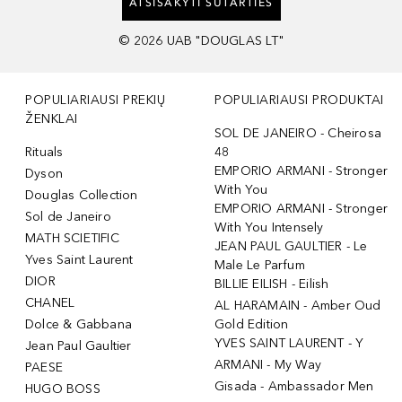
ATSISAKYTI SUTARTIES
©
2026
UAB "DOUGLAS LT"
POPULIARIAUSI PREKIŲ
POPULIARIAUSI PRODUKTAI
ŽENKLAI
SOL DE JANEIRO - Cheirosa
Rituals
48
EMPORIO ARMANI - Stronger
Dyson
With You
Douglas Collection
EMPORIO ARMANI - Stronger
Sol de Janeiro
With You Intensely
MATH SCIETIFIC
JEAN PAUL GAULTIER - Le
Yves Saint Laurent
Male Le Parfum
DIOR
BILLIE EILISH - Eilish
CHANEL
AL HARAMAIN - Amber Oud
Dolce & Gabbana
Gold Edition
YVES SAINT LAURENT - Y
Jean Paul Gaultier
ARMANI - My Way
PAESE
Gisada - Ambassador Men
HUGO BOSS