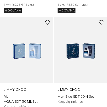
1
vnt.
 (
69,75 €
 / 
1
vnt.
)
1
vnt.
 (
76,50 €
 / 
1
vnt.
)
DOVANA
DOVANA
JIMMY CHOO
JIMMY CHOO
Man
Man Blue EDT 50ml Set
AQUA EDT 50 ML Set
Kvepalų rinkinys
Kvepalų rinkinys