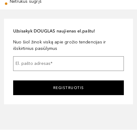
Netrukus sugrįš
Užsisakyk DOUGLAS naujienas el.paštu!
Nuo šiol žinok viską apie grožio tendencijas ir
išskirtinius pasiūlymus
El. pašto adresas
*
REGISTRUOTIS