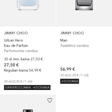
JIMMY CHOO
JIMMY CHOO
Urban Hero
Man
Eau de Parfum
Tualetinis vanduo
Parfumuotas vanduo
30 d. min. kaina
27,50 €
27,50 €
56,99 €
Reguliari kaina
54,99 €
30
ml
 (
1,90 €
 / 
1
ml
)
DOVANA
30
ml
 (
0,92 €
 / 
1
ml
)
GRAVIRUOJAMA
DOVANA