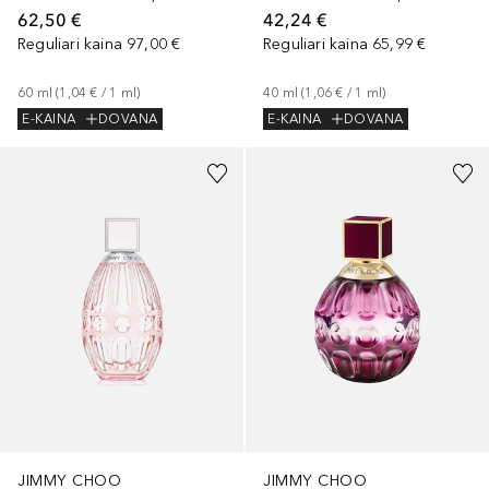
62,50 €
42,24 €
Reguliari kaina
97,00 €
Reguliari kaina
65,99 €
60
ml
 (
1,04 €
 / 
1
ml
)
40
ml
 (
1,06 €
 / 
1
ml
)
E-KAINA
DOVANA
E-KAINA
DOVANA
JIMMY CHOO
JIMMY CHOO