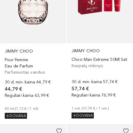
JIMMY CHOO
JIMMY CHOO
Choo Man Extreme 50Ml Set
Pour Femme
Kvepalų rinkinys
Eau de Parfum
Parfumuotas vanduo
30 d. min. kaina
57,74 €
30 d. min. kaina
44,79 €
57,74 €
44,79 €
Reguliari kaina
76,99 €
Reguliari kaina
63,99 €
1
vnt.
 (
57,74 €
 / 
1
vnt.
)
40
ml
 (
1,12 €
 / 
1
ml
)
DOVANA
DOVANA