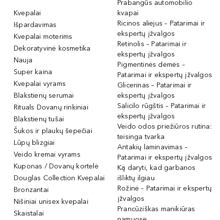
Prabangūs automobilio
Kvepalai
kvapai
Ricinos aliejus – Patarimai ir
Išpardavimas
ekspertų įžvalgos
Kvepalai moterims
Retinolis – Patarimai ir
Dekoratyvinė kosmetika
ekspertų įžvalgos
Nauja
Pigmentinės dėmės –
Super kaina
Patarimai ir ekspertų įžvalgos
Kvepalai vyrams
Glicerinas – Patarimai ir
Blakstienų serumai
ekspertų įžvalgos
Salicilo rūgštis – Patarimai ir
Rituals Dovanų rinkiniai
ekspertų įžvalgos
Blakstienų tušai
Veido odos priežiūros rutina:
Šukos ir plaukų šepečiai
teisinga tvarka
Lūpų blizgiai
Antakių laminavimas –
Veido kremai vyrams
Patarimai ir ekspertų įžvalgos
Kuponas / Dovanų kortelė
Ką daryti, kad garbanos
Douglas Collection Kvepalai
išliktų ilgiau
Rožinė – Patarimai ir ekspertų
Bronzantai
įžvalgos
Nišiniai unisex kvepalai
Prancūziškas manikiūras
Skaistalai
namuose