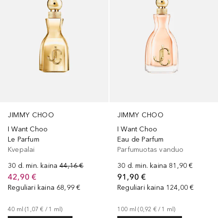
JIMMY CHOO
JIMMY CHOO
I Want Choo
I Want Choo
Le Parfum
Eau de Parfum
Kvepalai
Parfumuotas vanduo
30 d. min. kaina
44,16 €
30 d. min. kaina
81,90 €
42,90 €
91,90 €
Reguliari kaina
68,99 €
Reguliari kaina
124,00 €
40
ml
 (
1,07 €
 / 
1
ml
)
100
ml
 (
0,92 €
 / 
1
ml
)