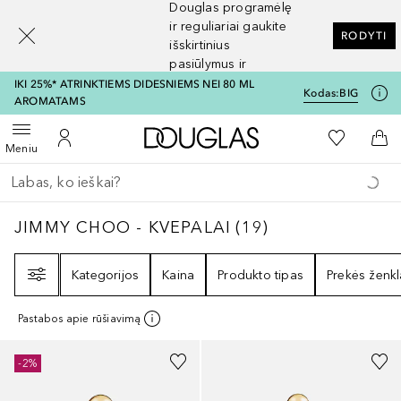
Douglas programėlę
[navigation.slideout.screenreader]
ir reguliariai gaukite
RODYTI
išskirtinius
pasiūlymus ir
nuolaidas
IKI 25%* ATRINKTIEMS DIDESNIEMS NEI 80 ML
Kodas:
BIG
AROMATAMS
Į Douglas pagrindinį pu
Į mano nor
Atidaryti meniu
Į mano paskyrą
Į kr
Meniu
Grįžk atgal
Vykdykite paiešką
JIMMY CHOO - KVEPALAI
19
REZULTATAI
JIMMY CHOO - KVEPALAI
(
19
)
Filtras
Kategorijos
Kaina
Produkto tipas
Prekės ženkl
Pastabos apie rūšiavimą
-2%