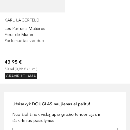
KARL LAGERFELD
Les Parfums Matières
Fleur de Murier
Parfumuotas vanduo
43,95 €
50
ml
 (
0,88 €
 / 
1
ml
)
GRAVIRUOJAMA
Užsisakyk DOUGLAS naujienas el.paštu!
Nuo šiol žinok viską apie grožio tendencijas ir
išskirtinius pasiūlymus