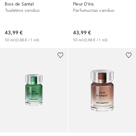
Bois de Santal
Fleur D'Iris
Tualetinis vanduo
Parfumuotas vanduo
43,99 €
43,99 €
50
ml
 (
0,88 €
 / 
1
ml
)
50
ml
 (
0,88 €
 / 
1
ml
)