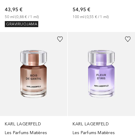
43,95 €
54,95 €
50
ml
 (
0,88 €
 / 
1
ml
)
100
ml
 (
0,55 €
 / 
1
ml
)
GRAVIRUOJAMA
KARL LAGERFELD
KARL LAGERFELD
Les Parfums Matières
Les Parfums Matières