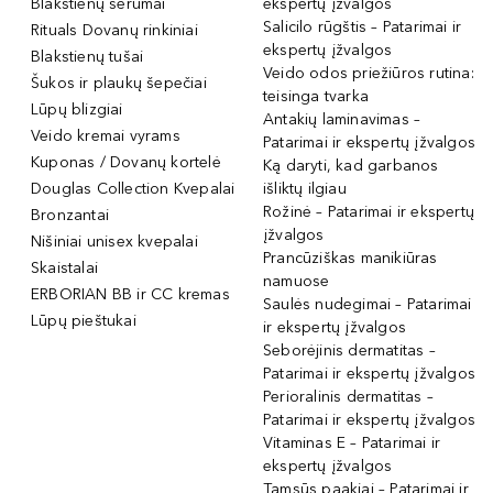
Blakstienų serumai
ekspertų įžvalgos
Salicilo rūgštis – Patarimai ir
Rituals Dovanų rinkiniai
ekspertų įžvalgos
Blakstienų tušai
Veido odos priežiūros rutina:
Šukos ir plaukų šepečiai
teisinga tvarka
Lūpų blizgiai
Antakių laminavimas –
Veido kremai vyrams
Patarimai ir ekspertų įžvalgos
Kuponas / Dovanų kortelė
Ką daryti, kad garbanos
Douglas Collection Kvepalai
išliktų ilgiau
Rožinė – Patarimai ir ekspertų
Bronzantai
įžvalgos
Nišiniai unisex kvepalai
Prancūziškas manikiūras
Skaistalai
namuose
ERBORIAN BB ir CC kremas
Saulės nudegimai – Patarimai
Lūpų pieštukai
ir ekspertų įžvalgos
Seborėjinis dermatitas –
Patarimai ir ekspertų įžvalgos
Perioralinis dermatitas –
Patarimai ir ekspertų įžvalgos
Vitaminas E – Patarimai ir
ekspertų įžvalgos
Tamsūs paakiai – Patarimai ir