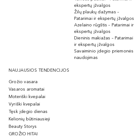
ekspertų įžvalgos
Žilų plaukų dažymas –
Patarimai ir ekspertų įžvalgos
Azelaino rūgštis – Patarimai ir
ekspertų įžvalgos
Dieninis makiažas – Patarimai
ir ekspertų įžvalgos
Savaiminio įdegio priemonės
naudojimas
NAUJAUSIOS TENDENCIJOS
Grožio vasara
Vasaros aromatai
Moteriški kvepalai
Vyriški kvepalai
Tęsk įdegio dienas
Kelionių būtiniausieji
Beauty Storys
GROŽIO HITAI