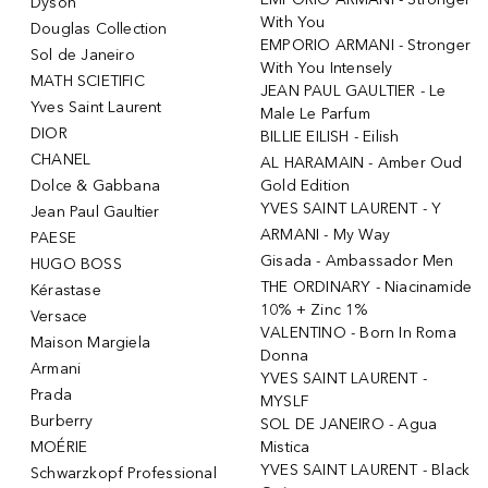
Dyson
With You
Douglas Collection
EMPORIO ARMANI - Stronger
Sol de Janeiro
With You Intensely
MATH SCIETIFIC
JEAN PAUL GAULTIER - Le
Yves Saint Laurent
Male Le Parfum
DIOR
BILLIE EILISH - Eilish
CHANEL
AL HARAMAIN - Amber Oud
Dolce & Gabbana
Gold Edition
YVES SAINT LAURENT - Y
Jean Paul Gaultier
ARMANI - My Way
PAESE
Gisada - Ambassador Men
HUGO BOSS
THE ORDINARY - Niacinamide
Kérastase
10% + Zinc 1%
Versace
VALENTINO - Born In Roma
Maison Margiela
Donna
Armani
YVES SAINT LAURENT -
Prada
MYSLF
Burberry
SOL DE JANEIRO - Agua
MOÉRIE
Mistica
YVES SAINT LAURENT - Black
Schwarzkopf Professional