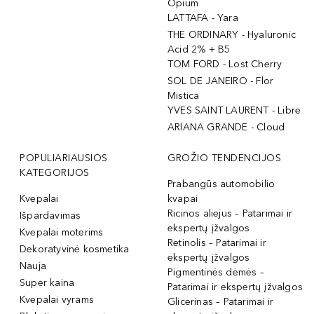
Opium
LATTAFA - Yara
THE ORDINARY - Hyaluronic
Acid 2% + B5
TOM FORD - Lost Cherry
SOL DE JANEIRO - Flor
Mistica
YVES SAINT LAURENT - Libre
ARIANA GRANDE - Cloud
POPULIARIAUSIOS
GROŽIO TENDENCIJOS
KATEGORIJOS
Prabangūs automobilio
Kvepalai
kvapai
Ricinos aliejus – Patarimai ir
Išpardavimas
ekspertų įžvalgos
Kvepalai moterims
Retinolis – Patarimai ir
Dekoratyvinė kosmetika
ekspertų įžvalgos
Nauja
Pigmentinės dėmės –
Super kaina
Patarimai ir ekspertų įžvalgos
Kvepalai vyrams
Glicerinas – Patarimai ir