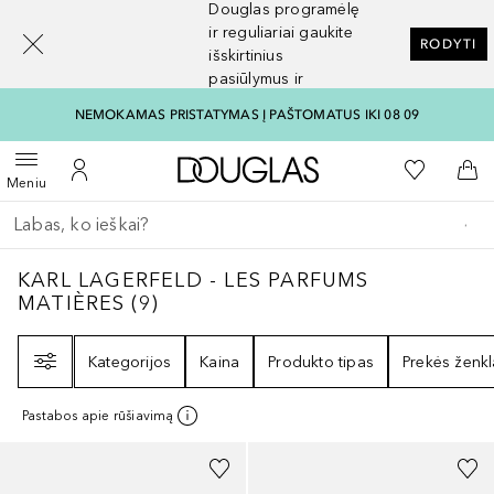
Douglas programėlę
[navigation.slideout.screenreader]
ir reguliariai gaukite
RODYTI
išskirtinius
pasiūlymus ir
nuolaidas
NEMOKAMAS PRISTATYMAS Į PAŠTOMATUS IKI 08 09
Į Douglas pagrindinį pu
Į mano nor
Atidaryti meniu
Į mano paskyrą
Į kr
Meniu
Grįžk atgal
Vykdykite paiešką
KARL LAGERFELD - LES PARFUMS MATIÈRE
KARL LAGERFELD - LES PARFUMS
MATIÈRES
(
9
)
Filtras
Kategorijos
Kaina
Produkto tipas
Prekės ženkl
Pastabos apie rūšiavimą