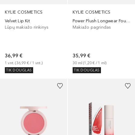
KYLIE COSMETICS
KYLIE COSMETICS
Velvet Lip Kit
Power Plush Longwear Foundation
Lūpų makiažo rinkinys
Makiažo pagrindas
36,99 €
35,99 €
1
vnt.
 (
36,99 €
 / 
1
vnt.
)
30
ml
 (
1,20 €
 / 
1
ml
)
TIK DOUGLAS
TIK DOUGLAS
+
5
+
2