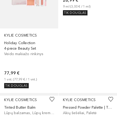
26,99 €
9
ml
 (
3,00 €
 / 
1
ml
)
TIK DOUGLAS
KYLIE COSMETICS
Holiday Collection
4-piece Beauty Set
Veido makiažo rinkinys
77,99 €
1
vnt.
 (
77,99 €
 / 
1
vnt.
)
TIK DOUGLAS
+
6
KYLIE COSMETICS
KYLIE COSMETICS
Tinted Butter Balm
Pressed Powder Palette | The Bronze Palette
Lūpų balzamas, Lūpų kremas
Akių šešėliai, Paletė