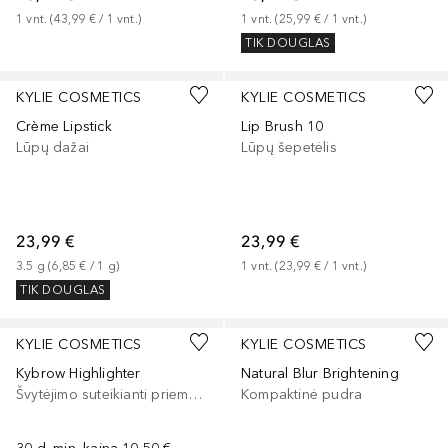
1
vnt.
 (
43,99 €
 / 
1
vnt.
)
1
vnt.
 (
25,99 €
 / 
1
vnt.
)
TIK DOUGLAS
+
2
KYLIE COSMETICS
KYLIE COSMETICS
Crème Lipstick
Lip Brush 10
Lūpų dažai
Lūpų šepetėlis
23,99 €
23,99 €
3.5
g
 (
6,85 €
 / 
1
g
)
1
vnt.
 (
23,99 €
 / 
1
vnt.
)
TIK DOUGLAS
+
1
KYLIE COSMETICS
KYLIE COSMETICS
Kybrow Highlighter
Natural Blur Brightening
Švytėjimo suteikianti priemonė/highlighteris
Kompaktinė pudra