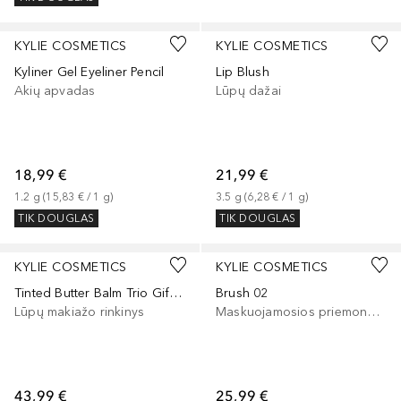
+
4
+
1
KYLIE COSMETICS
KYLIE COSMETICS
Kyliner Gel Eyeliner Pencil
Lip Blush
Akių apvadas
Lūpų dažai
18,99 €
21,99 €
1.2
g
 (
15,83 €
 / 
1
g
)
3.5
g
 (
6,28 €
 / 
1
g
)
TIK DOUGLAS
TIK DOUGLAS
KYLIE COSMETICS
KYLIE COSMETICS
Tinted Butter Balm Trio Gift Set
Brush 02
Lūpų makiažo rinkinys
Maskuojamosios priemonės šepetėlis
43,99 €
25,99 €