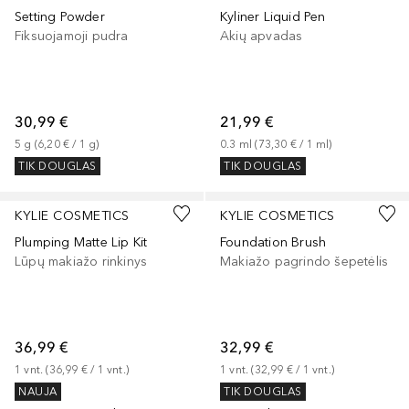
Setting Powder
Kyliner Liquid Pen
Fiksuojamoji pudra
Akių apvadas
30,99 €
21,99 €
5
g
 (
6,20 €
 / 
1
g
)
0.3
ml
 (
73,30 €
 / 
1
ml
)
TIK DOUGLAS
TIK DOUGLAS
+
1
KYLIE COSMETICS
KYLIE COSMETICS
Plumping Matte Lip Kit
Foundation Brush
Lūpų makiažo rinkinys
Makiažo pagrindo šepetėlis
36,99 €
32,99 €
1
vnt.
 (
36,99 €
 / 
1
vnt.
)
1
vnt.
 (
32,99 €
 / 
1
vnt.
)
NAUJA
TIK DOUGLAS