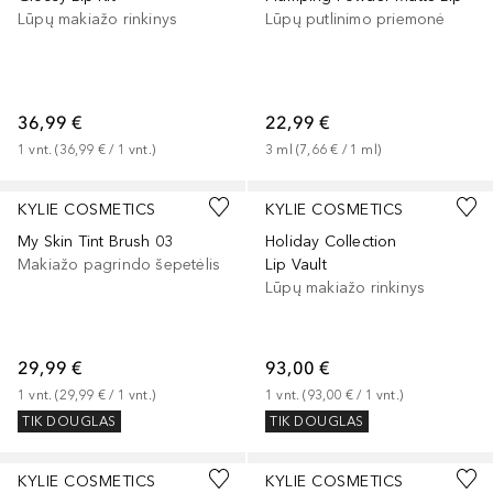
Lūpų makiažo rinkinys
Lūpų putlinimo priemonė
36,99 €
22,99 €
1
vnt.
 (
36,99 €
 / 
1
vnt.
)
3
ml
 (
7,66 €
 / 
1
ml
)
KYLIE COSMETICS
KYLIE COSMETICS
My Skin Tint Brush 03
Holiday Collection
Makiažo pagrindo šepetėlis
Lip Vault
Lūpų makiažo rinkinys
29,99 €
93,00 €
1
vnt.
 (
29,99 €
 / 
1
vnt.
)
1
vnt.
 (
93,00 €
 / 
1
vnt.
)
TIK DOUGLAS
TIK DOUGLAS
KYLIE COSMETICS
KYLIE COSMETICS