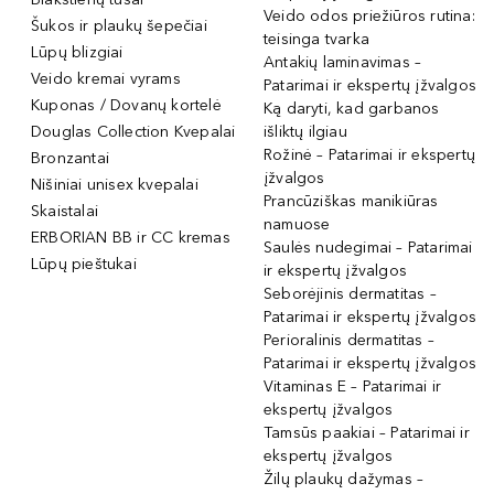
Veido odos priežiūros rutina:
Šukos ir plaukų šepečiai
teisinga tvarka
Lūpų blizgiai
Antakių laminavimas –
Veido kremai vyrams
Patarimai ir ekspertų įžvalgos
Kuponas / Dovanų kortelė
Ką daryti, kad garbanos
Douglas Collection Kvepalai
išliktų ilgiau
Rožinė – Patarimai ir ekspertų
Bronzantai
įžvalgos
Nišiniai unisex kvepalai
Prancūziškas manikiūras
Skaistalai
namuose
ERBORIAN BB ir CC kremas
Saulės nudegimai – Patarimai
Lūpų pieštukai
ir ekspertų įžvalgos
Seborėjinis dermatitas –
Patarimai ir ekspertų įžvalgos
Perioralinis dermatitas –
Patarimai ir ekspertų įžvalgos
Vitaminas E – Patarimai ir
ekspertų įžvalgos
Tamsūs paakiai – Patarimai ir
ekspertų įžvalgos
Žilų plaukų dažymas –