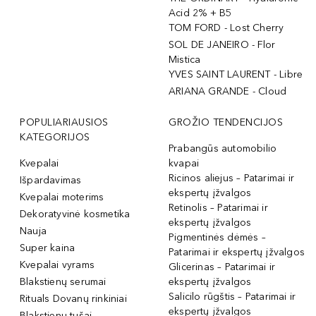
Acid 2% + B5
TOM FORD - Lost Cherry
SOL DE JANEIRO - Flor
Mistica
YVES SAINT LAURENT - Libre
ARIANA GRANDE - Cloud
POPULIARIAUSIOS
GROŽIO TENDENCIJOS
KATEGORIJOS
Prabangūs automobilio
Kvepalai
kvapai
Ricinos aliejus – Patarimai ir
Išpardavimas
ekspertų įžvalgos
Kvepalai moterims
Retinolis – Patarimai ir
Dekoratyvinė kosmetika
ekspertų įžvalgos
Nauja
Pigmentinės dėmės –
Super kaina
Patarimai ir ekspertų įžvalgos
Kvepalai vyrams
Glicerinas – Patarimai ir
Blakstienų serumai
ekspertų įžvalgos
Salicilo rūgštis – Patarimai ir
Rituals Dovanų rinkiniai
ekspertų įžvalgos
Blakstienų tušai