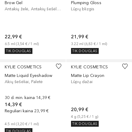
Brow Gel
Plumping Gloss
Antakių želė, Antakių šešėliai/dažai
Lūpų blizgis
22,99 €
21,99 €
6.5
ml
 (
3,54 €
 / 
1
ml
)
3.22
ml
 (
6,83 €
 / 
1
ml
)
TIK DOUGLAS
TIK DOUGLAS
KYLIE COSMETICS
KYLIE COSMETICS
Matte Liquid Eyeshadow
Matte Lip Crayon
Akių šešėliai, Paletė
Lūpų dažai
30 d. min. kaina
14,39 €
14,39 €
20,99 €
Reguliari kaina
23,99 €
4
g
 (
5,25 €
 / 
1
g
)
TIK DOUGLAS
4.5
ml
 (
3,20 €
 / 
1
ml
)
TIK DOUGLAS