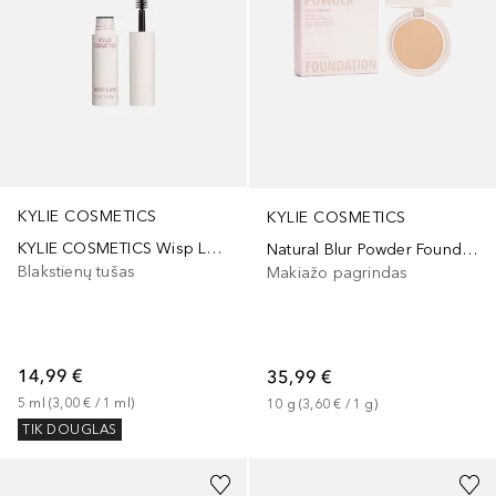
KYLIE COSMETICS
KYLIE COSMETICS
KYLIE COSMETICS Wisp Lash Mascara
Natural Blur Powder Foundation
Blakstienų tušas
Makiažo pagrindas
14,99 €
35,99 €
5
ml
 (
3,00 €
 / 
1
ml
)
10
g
 (
3,60 €
 / 
1
g
)
TIK DOUGLAS
+
15
+
3