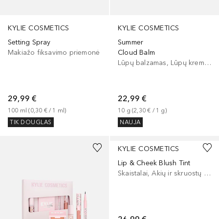
KYLIE COSMETICS
KYLIE COSMETICS
Summer
Setting Spray
Cloud Balm
Makiažo fiksavimo priemonė
Lūpų balzamas, Lūpų kremas
22,99 €
29,99 €
10
g
 (
2,30 €
 / 
1
g
)
100
ml
 (
0,30 €
 / 
1
ml
)
NAUJA
TIK DOUGLAS
+
2
KYLIE COSMETICS
Lip & Cheek Blush Tint
Skaistalai, Akių ir skruostų dažai, Lūpų ir skruostų dažai