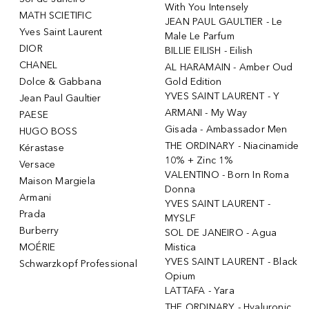
With You Intensely
MATH SCIETIFIC
JEAN PAUL GAULTIER - Le
Yves Saint Laurent
Male Le Parfum
DIOR
BILLIE EILISH - Eilish
CHANEL
AL HARAMAIN - Amber Oud
Dolce & Gabbana
Gold Edition
YVES SAINT LAURENT - Y
Jean Paul Gaultier
ARMANI - My Way
PAESE
Gisada - Ambassador Men
HUGO BOSS
THE ORDINARY - Niacinamide
Kérastase
10% + Zinc 1%
Versace
VALENTINO - Born In Roma
Maison Margiela
Donna
Armani
YVES SAINT LAURENT -
Prada
MYSLF
Burberry
SOL DE JANEIRO - Agua
MOÉRIE
Mistica
YVES SAINT LAURENT - Black
Schwarzkopf Professional
Opium
LATTAFA - Yara
THE ORDINARY - Hyaluronic