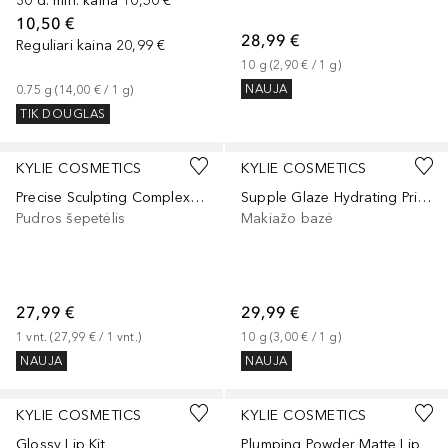
30 d. min. kaina
10,50 €
10,50 €
28,99 €
Reguliari kaina
20,99 €
10
g
 (
2,90 €
 / 
1
g
)
NAUJA
0.75
g
 (
14,00 €
 / 
1
g
)
TIK DOUGLAS
KYLIE COSMETICS
KYLIE COSMETICS
Precise Sculpting Complexion Brush
Supple Glaze Hydrating Primer
Pudros šepetėlis
Makiažo bazė
27,99 €
29,99 €
1
vnt.
 (
27,99 €
 / 
1
vnt.
)
10
g
 (
3,00 €
 / 
1
g
)
NAUJA
NAUJA
+
3
KYLIE COSMETICS
KYLIE COSMETICS
Glossy Lip Kit
Plumping Powder Matte Lip