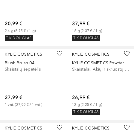
20,99 €
37,99 €
2.4
g
 (
8,75 €
 / 
1
g
)
16
g
 (
2,37 €
 / 
1
g
)
TIK DOUGLAS
TIK DOUGLAS
+
2
KYLIE COSMETICS
KYLIE COSMETICS
Blush Brush 04
KYLIE COSMETICS Powder Blush Stick
Skaistalų šepetėlis
Skaistalai, Akių ir skruostų dažai, Lūpų ir skruostų dažai
27,99 €
26,99 €
1
vnt.
 (
27,99 €
 / 
1
vnt.
)
12
g
 (
2,25 €
 / 
1
g
)
TIK DOUGLAS
+
1
KYLIE COSMETICS
KYLIE COSMETICS