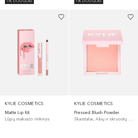
TIK DOUGLAS
TIK DOUGLAS
+
10
+
2
KYLIE COSMETICS
KYLIE COSMETICS
Matte Lip Kit
Pressed Blush Powder
Lūpų makiažo rinkinys
Skaistalai, Akių ir skruostų dažai, Lūpų ir skruostų dažai