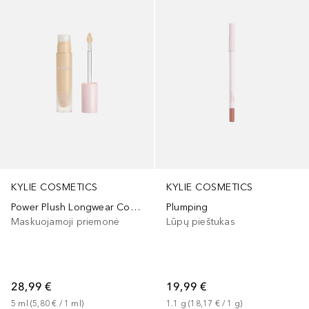
KYLIE COSMETICS
KYLIE COSMETICS
Power Plush Longwear Concealer
Plumping
Maskuojamoji priemonė
Lūpų pieštukas
28,99 €
19,99 €
5
ml
 (
5,80 €
 / 
1
ml
)
1.1
g
 (
18,17 €
 / 
1
g
)