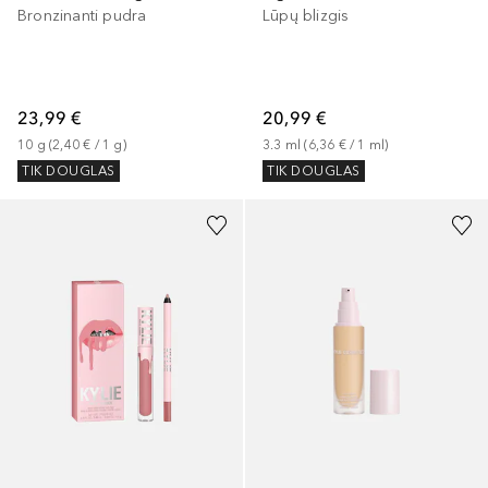
Bronzinanti pudra
Lūpų blizgis
23,99 €
20,99 €
10
g
 (
2,40 €
 / 
1
g
)
3.3
ml
 (
6,36 €
 / 
1
ml
)
TIK DOUGLAS
TIK DOUGLAS
+
4
+
10