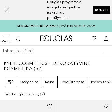
Douglas programėlę
[navigation.slideout.screenreader]
ir reguliariai gaukite
RODYTI
išskirtinius
pasiūlymus ir
nuolaidas
NEMOKAMAS PRISTATYMAS Į PAŠTOMATUS IKI 08 09
Į Douglas pagrindinį pu
Į mano nor
Atidaryti meniu
Į mano paskyrą
Į kr
Meniu
Grįžk atgal
Vykdykite paiešką
KYLIE COSMETICS - DEKORATYVINĖ KOSM
KYLIE COSMETICS - DEKORATYVINĖ
KOSMETIKA
(
52
)
Filtras
Kategorijos
Kaina
Produkto tipas
Prekės ženkl
Pastabos apie rūšiavimą
+
9
+
8