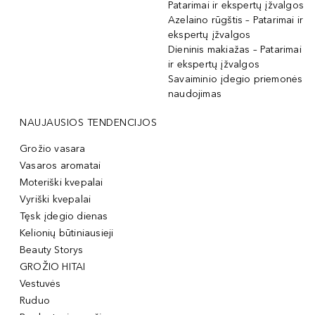
Patarimai ir ekspertų įžvalgos
Azelaino rūgštis – Patarimai ir
ekspertų įžvalgos
Dieninis makiažas – Patarimai
ir ekspertų įžvalgos
Savaiminio įdegio priemonės
naudojimas
NAUJAUSIOS TENDENCIJOS
Grožio vasara
Vasaros aromatai
Moteriški kvepalai
Vyriški kvepalai
Tęsk įdegio dienas
Kelionių būtiniausieji
Beauty Storys
GROŽIO HITAI
Vestuvės
Ruduo