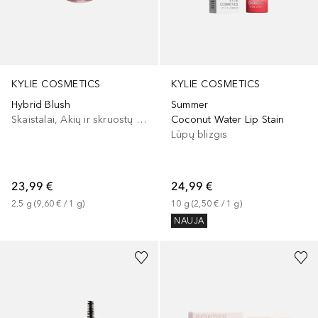
KYLIE COSMETICS
KYLIE COSMETICS
Summer
Hybrid Blush
Coconut Water Lip Stain
Skaistalai, Akių ir skruostų dažai, Lūpų ir skruostų dažai
Lūpų blizgis
24,99 €
23,99 €
10
g
 (
2,50 €
 / 
1
g
)
2.5
g
 (
9,60 €
 / 
1
g
)
NAUJA
+
20