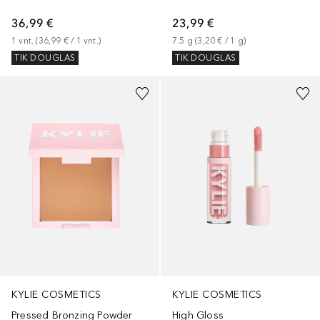
36,99 €
23,99 €
1
vnt.
 (
36,99 €
 / 
1
vnt.
)
7.5
g
 (
3,20 €
 / 
1
g
)
TIK DOUGLAS
TIK DOUGLAS
+
1
+
16
KYLIE COSMETICS
KYLIE COSMETICS
Pressed Bronzing Powder
High Gloss