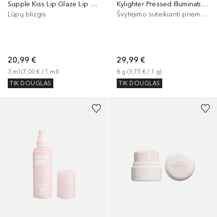
Supple Kiss Lip Glaze Lip Gloss
Kylighter Pressed Illuminating Powder
Lūpų blizgis
Švytėjimo suteikianti priemonė/highlighteris
20,99 €
29,99 €
3
ml
 (
7,00 €
 / 
1
ml
)
8
g
 (
3,75 €
 / 
1
g
)
TIK DOUGLAS
TIK DOUGLAS