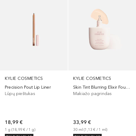
KYLIE COSMETICS
KYLIE COSMETICS
Precision Pout Lip Liner
Skin Tint Blurring Elixir Foundation
Lūpų pieštukas
Makiažo pagrindas
18,99 €
33,99 €
1
g
 (
18,99 €
 / 
1
g
)
30
ml
 (
1,13 €
 / 
1
ml
)