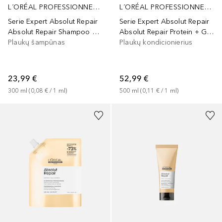
L´ORÉAL PROFESSIONNEL PARIS
L´ORÉAL PROFESSIONNEL PARIS
Serie Expert Absolut Repair
Serie Expert Absolut Repair
Absolut Repair Shampoo with Protein And Gold Quinoa
Absolut Repair Protein + Gold Quinoa Conditioner
Plaukų šampūnas
Plaukų kondicionierius
23,99 €
52,99 €
300
ml
 (
0,08 €
 / 
1
ml
)
500
ml
 (
0,11 €
 / 
1
ml
)