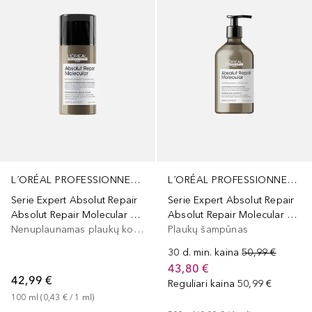
L´ORÉAL PROFESSIONNEL PARIS
L´ORÉAL PROFESSIONNEL PARIS
Serie Expert Absolut Repair
Serie Expert Absolut Repair
Absolut Repair Molecular Molecular Leave-In Mask
Absolut Repair Molecular Shampoo
Nenuplaunamas plaukų kondicionierius
Plaukų šampūnas
30 d. min. kaina
50,99 €
43,80 €
42,99 €
Reguliari kaina
50,99 €
100
ml
 (
0,43 €
 / 
1
ml
)