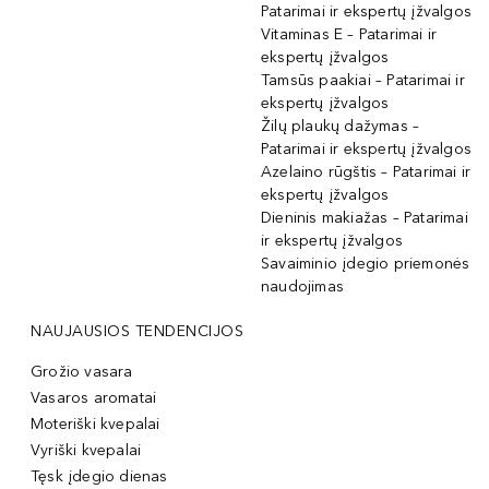
Patarimai ir ekspertų įžvalgos
Vitaminas E – Patarimai ir
ekspertų įžvalgos
Tamsūs paakiai – Patarimai ir
ekspertų įžvalgos
Žilų plaukų dažymas –
Patarimai ir ekspertų įžvalgos
Azelaino rūgštis – Patarimai ir
ekspertų įžvalgos
Dieninis makiažas – Patarimai
ir ekspertų įžvalgos
Savaiminio įdegio priemonės
naudojimas
NAUJAUSIOS TENDENCIJOS
Grožio vasara
Vasaros aromatai
Moteriški kvepalai
Vyriški kvepalai
Tęsk įdegio dienas