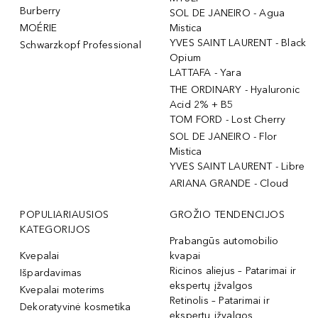
Burberry
SOL DE JANEIRO - Agua
MOÉRIE
Mistica
YVES SAINT LAURENT - Black
Schwarzkopf Professional
Opium
LATTAFA - Yara
THE ORDINARY - Hyaluronic
Acid 2% + B5
TOM FORD - Lost Cherry
SOL DE JANEIRO - Flor
Mistica
YVES SAINT LAURENT - Libre
ARIANA GRANDE - Cloud
POPULIARIAUSIOS
GROŽIO TENDENCIJOS
KATEGORIJOS
Prabangūs automobilio
Kvepalai
kvapai
Ricinos aliejus – Patarimai ir
Išpardavimas
ekspertų įžvalgos
Kvepalai moterims
Retinolis – Patarimai ir
Dekoratyvinė kosmetika
ekspertų įžvalgos