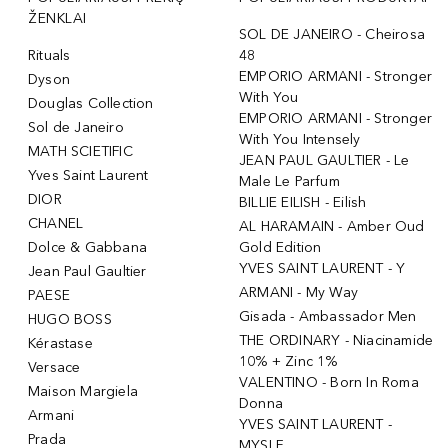
ŽENKLAI
SOL DE JANEIRO - Cheirosa
Rituals
48
EMPORIO ARMANI - Stronger
Dyson
With You
Douglas Collection
EMPORIO ARMANI - Stronger
Sol de Janeiro
With You Intensely
MATH SCIETIFIC
JEAN PAUL GAULTIER - Le
Yves Saint Laurent
Male Le Parfum
DIOR
BILLIE EILISH - Eilish
CHANEL
AL HARAMAIN - Amber Oud
Dolce & Gabbana
Gold Edition
YVES SAINT LAURENT - Y
Jean Paul Gaultier
ARMANI - My Way
PAESE
Gisada - Ambassador Men
HUGO BOSS
THE ORDINARY - Niacinamide
Kérastase
10% + Zinc 1%
Versace
VALENTINO - Born In Roma
Maison Margiela
Donna
Armani
YVES SAINT LAURENT -
Prada
MYSLF