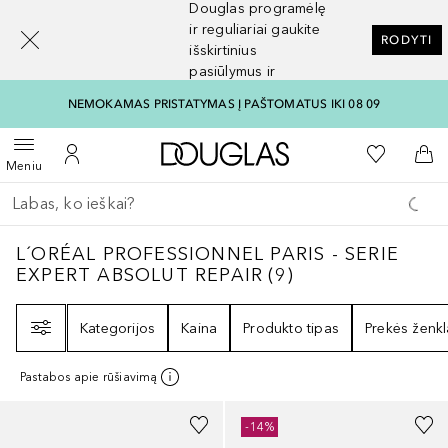
Douglas programėlę
[navigation.slideout.screenreader]
ir reguliariai gaukite
RODYTI
išskirtinius
pasiūlymus ir
nuolaidas
NEMOKAMAS PRISTATYMAS Į PAŠTOMATUS IKI 08 09
Į Douglas pagrindinį pu
Į mano nor
Atidaryti meniu
Į mano paskyrą
Į kr
Meniu
Grįžk atgal
Vykdykite paiešką
L´ORÉAL PROFESSIONNEL PARIS - SERIE 
L´ORÉAL PROFESSIONNEL PARIS - SERIE
EXPERT ABSOLUT REPAIR
(
9
)
Filtras
Kategorijos
Kaina
Produkto tipas
Prekės ženkl
Pastabos apie rūšiavimą
-14%