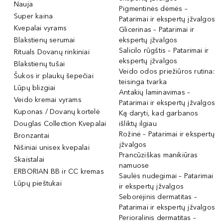
Nauja
Pigmentinės dėmės –
Super kaina
Patarimai ir ekspertų įžvalgos
Kvepalai vyrams
Glicerinas – Patarimai ir
Blakstienų serumai
ekspertų įžvalgos
Salicilo rūgštis – Patarimai ir
Rituals Dovanų rinkiniai
ekspertų įžvalgos
Blakstienų tušai
Veido odos priežiūros rutina:
Šukos ir plaukų šepečiai
teisinga tvarka
Lūpų blizgiai
Antakių laminavimas –
Veido kremai vyrams
Patarimai ir ekspertų įžvalgos
Kuponas / Dovanų kortelė
Ką daryti, kad garbanos
Douglas Collection Kvepalai
išliktų ilgiau
Rožinė – Patarimai ir ekspertų
Bronzantai
įžvalgos
Nišiniai unisex kvepalai
Prancūziškas manikiūras
Skaistalai
namuose
ERBORIAN BB ir CC kremas
Saulės nudegimai – Patarimai
Lūpų pieštukai
ir ekspertų įžvalgos
Seborėjinis dermatitas –
Patarimai ir ekspertų įžvalgos
Perioralinis dermatitas –