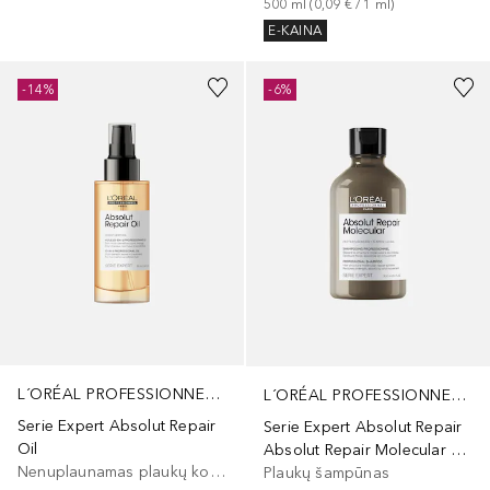
500
ml
 (
0,09 €
 / 
1
ml
)
E-KAINA
-14%
-6%
L´ORÉAL PROFESSIONNEL PARIS
L´ORÉAL PROFESSIONNEL PARIS
Serie Expert Absolut Repair
Serie Expert Absolut Repair
Oil
Absolut Repair Molecular Shampoo
Nenuplaunamas plaukų kondicionierius
Plaukų šampūnas