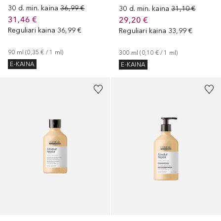
30 d. min. kaina
36,99 €
30 d. min. kaina
31,10 €
31,46 €
29,20 €
Reguliari kaina
36,99 €
Reguliari kaina
33,99 €
90
ml
 (
0,35 €
 / 
1
ml
)
300
ml
 (
0,10 €
 / 
1
ml
)
E-KAINA
E-KAINA