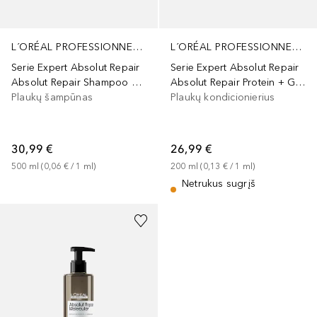
L´ORÉAL PROFESSIONNEL PARIS
L´ORÉAL PROFESSIONNEL PARIS
Serie Expert Absolut Repair
Serie Expert Absolut Repair
Absolut Repair Shampoo with Protein And Gold Quinoa
Absolut Repair Protein + Gold Quinoa Conditioner
Plaukų šampūnas
Plaukų kondicionierius
30,99 €
26,99 €
500
ml
 (
0,06 €
 / 
1
ml
)
200
ml
 (
0,13 €
 / 
1
ml
)
Netrukus sugrįš