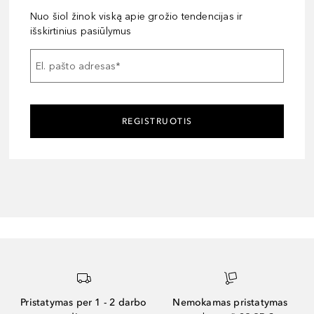
Nuo šiol žinok viską apie grožio tendencijas ir
išskirtinius pasiūlymus
El. pašto adresas
*
REGISTRUOTIS
Pristatymas per 1 - 2 darbo
Nemokamas pristatymas