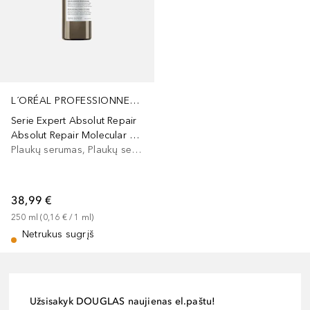
L´ORÉAL PROFESSIONNEL PARIS
Serie Expert Absolut Repair
Absolut Repair Molecular Rinse - Off Serum
Plaukų serumas, Plaukų serumas/aliejus
38,99 €
250
ml
 (
0,16 €
 / 
1
ml
)
Netrukus sugrįš
Užsisakyk DOUGLAS naujienas el.paštu!