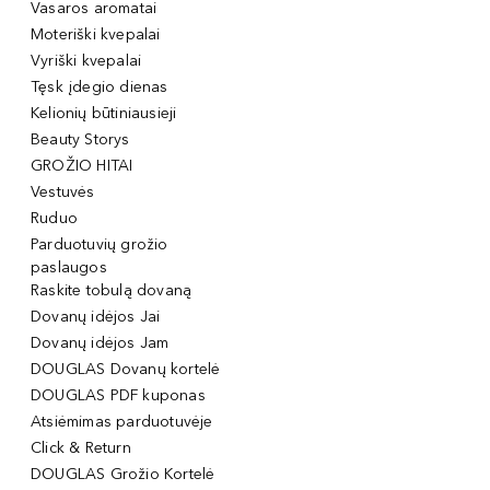
Vasaros aromatai
Moteriški kvepalai
Vyriški kvepalai
Tęsk įdegio dienas
Kelionių būtiniausieji
Beauty Storys
GROŽIO HITAI
Vestuvės
Ruduo
Parduotuvių grožio
paslaugos
Raskite tobulą dovaną
Dovanų idėjos Jai
Dovanų idėjos Jam
DOUGLAS Dovanų kortelė
DOUGLAS PDF kuponas
Atsiėmimas parduotuvėje
Click & Return
DOUGLAS Grožio Kortelė