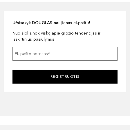
Užsisakyk DOUGLAS naujienas el.paštu!
Nuo šiol žinok viską apie grožio tendencijas ir
išskirtinius pasiūlymus
El. pašto adresas
*
REGISTRUOTIS