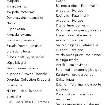
Kvepalai
kvapai
Ricinos aliejus – Patarimai ir
Išpardavimas
ekspertų įžvalgos
Kvepalai moterims
Retinolis – Patarimai ir
Dekoratyvinė kosmetika
ekspertų įžvalgos
Nauja
Pigmentinės dėmės –
Super kaina
Patarimai ir ekspertų įžvalgos
Kvepalai vyrams
Glicerinas – Patarimai ir
Blakstienų serumai
ekspertų įžvalgos
Salicilo rūgštis – Patarimai ir
Rituals Dovanų rinkiniai
ekspertų įžvalgos
Blakstienų tušai
Veido odos priežiūros rutina:
Šukos ir plaukų šepečiai
teisinga tvarka
Lūpų blizgiai
Antakių laminavimas –
Veido kremai vyrams
Patarimai ir ekspertų įžvalgos
Kuponas / Dovanų kortelė
Ką daryti, kad garbanos
Douglas Collection Kvepalai
išliktų ilgiau
Rožinė – Patarimai ir ekspertų
Bronzantai
įžvalgos
Nišiniai unisex kvepalai
Prancūziškas manikiūras
Skaistalai
namuose
ERBORIAN BB ir CC kremas
Saulės nudegimai – Patarimai