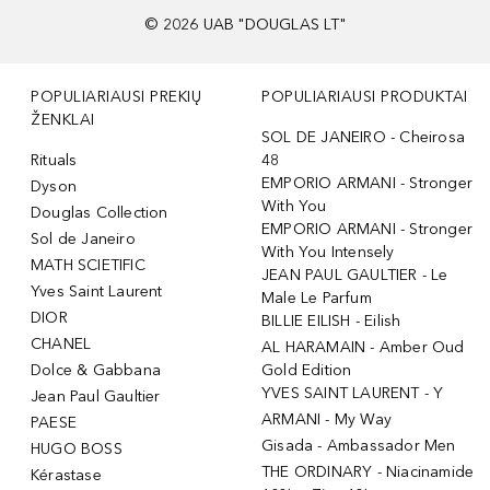
©
2026
UAB "DOUGLAS LT"
POPULIARIAUSI PREKIŲ
POPULIARIAUSI PRODUKTAI
ŽENKLAI
SOL DE JANEIRO - Cheirosa
Rituals
48
EMPORIO ARMANI - Stronger
Dyson
With You
Douglas Collection
EMPORIO ARMANI - Stronger
Sol de Janeiro
With You Intensely
MATH SCIETIFIC
JEAN PAUL GAULTIER - Le
Yves Saint Laurent
Male Le Parfum
DIOR
BILLIE EILISH - Eilish
CHANEL
AL HARAMAIN - Amber Oud
Dolce & Gabbana
Gold Edition
YVES SAINT LAURENT - Y
Jean Paul Gaultier
ARMANI - My Way
PAESE
Gisada - Ambassador Men
HUGO BOSS
THE ORDINARY - Niacinamide
Kérastase