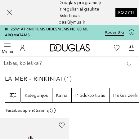
Douglas programėlę
[navigation.slideout.screenreader]
ir reguliariai gaukite
RODYTI
išskirtinius
pasiūlymus ir
nuolaidas
IKI 25%* ATRINKTIEMS DIDESNIEMS NEI 80 ML
Kodas:
BIG
AROMATAMS
Į Douglas pagrindinį pu
Į mano nor
Atidaryti meniu
Į mano paskyrą
Į kr
Meniu
Grįžk atgal
Vykdykite paiešką
LA MER - RINKINIAI
1
REZULTATAI
LA MER - RINKINIAI
(
1
)
Filtras
Kategorijos
Kaina
Produkto tipas
Prekės ženkl
Pastabos apie rūšiavimą