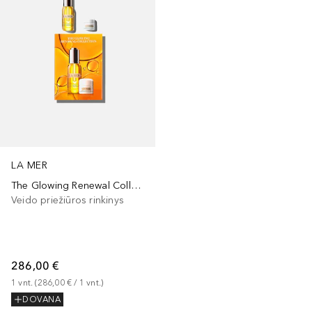
LA MER
The Glowing Renewal Collection
Veido priežiūros rinkinys
286,00 €
1
vnt.
 (
286,00 €
 / 
1
vnt.
)
DOVANA