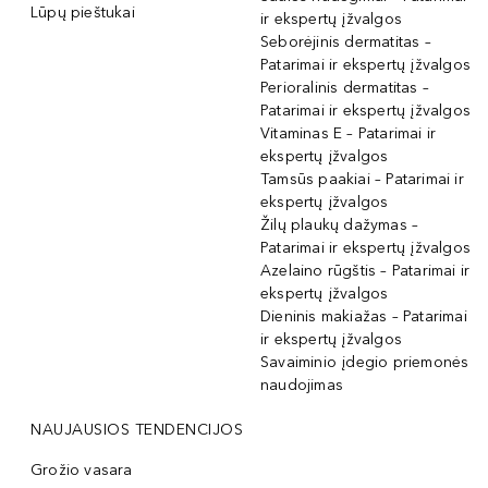
Lūpų pieštukai
ir ekspertų įžvalgos
Seborėjinis dermatitas –
Patarimai ir ekspertų įžvalgos
Perioralinis dermatitas –
Patarimai ir ekspertų įžvalgos
Vitaminas E – Patarimai ir
ekspertų įžvalgos
Tamsūs paakiai – Patarimai ir
ekspertų įžvalgos
Žilų plaukų dažymas –
Patarimai ir ekspertų įžvalgos
Azelaino rūgštis – Patarimai ir
ekspertų įžvalgos
Dieninis makiažas – Patarimai
ir ekspertų įžvalgos
Savaiminio įdegio priemonės
naudojimas
NAUJAUSIOS TENDENCIJOS
Grožio vasara