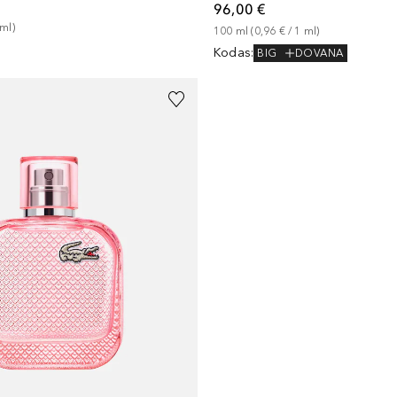
96,00 €
ml
)
100
ml
 (
0,96 €
 / 
1
ml
)
Kodas
:
BIG
DOVANA