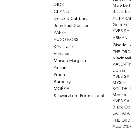
DIOR
Male Le 
CHANEL
BILLIE EIL
Dolce & Gabbana
AL HARA
Gold Edit
Jean Paul Gaultier
YVES SAI
PAESE
ARMANI 
HUGO BOSS
Gisada -
Kérastase
THE ORD
Versace
Niacinam
Maison Margiela
VALENTIN
Armani
Donna
Prada
YVES SAI
Burberry
MYSLF
MOÉRIE
SOL DE J
Mistica
Schwarzkopf Professional
YVES SAI
Black Op
LATTAFA 
THE ORDI
Acid 2% 