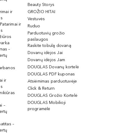
Beauty Storys
rimai ir
GROŽIO HITAI
os
Vestuvės
 Patarimai ir
Ruduo
os
Parduotuvių grožio
žiūros
paslaugos
tvarka
Raskite tobulą dovaną
imas –
Dovanų idėjos Jai
ertų
Dovanų idėjos Jam
DOUGLAS Dovanų kortelė
garbanos
DOUGLAS PDF kuponas
i ir
Atsiėmimas parduotuvėje
os
Click & Return
nikiūras
DOUGLAS Grožio Kortelė
DOUGLAS Mobilioji
i –
programėlė
ertų
atitas –
ertų