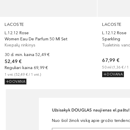
LACOSTE
LACOSTE
L.12.12 Rose
L.12.12 Rose
Women Eau De Parfum 50 Ml Set
Sparkling
Kvepalų rinkinys
Tualetinis van
30 d. min. kaina
52,49 €
67,99 €
52,49 €
Reguliari kaina
69,99 €
50
ml
 (
1,36 €
 / 
1
DOVANA
1
vnt.
 (
52,49 €
 / 
1
vnt.
)
DOVANA
Užsisakyk DOUGLAS naujienas el.paštu!
Nuo šiol žinok viską apie grožio tendencij