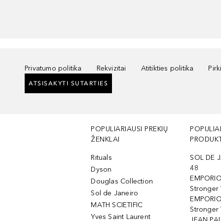
Privatumo politika
Rekvizitai
Atitikties politika
Pir
ATSISAKYTI SUTARTIES
POPULIARIAUSI PREKIŲ
POPULIA
ŽENKLAI
PRODUKT
Rituals
SOL DE J
48
Dyson
EMPORIO
Douglas Collection
Stronger
Sol de Janeiro
EMPORIO
MATH SCIETIFIC
Stronger 
Yves Saint Laurent
JEAN PAU