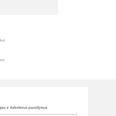
duo
ml
)
as ir išskirtinius pasiūlymus