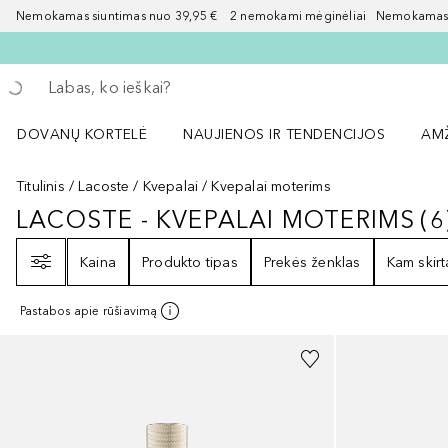
Nemokamas siuntimas nuo 39,95 € 2 nemokami mėginėliai Nemokamas d
Grįžk atgal
Vykdykite paiešką
DOVANŲ KORTELĖ
NAUJIENOS IR TENDENCIJOS
AM
Atidaryti NAUJIENOS IR TENDENCIJOS 
Atid
Titulinis
Lacoste
Kvepalai
Kvepalai moterims
LACOSTE - KVEPALAI MOTERIMS
(
6
LACOSTE - KVEPALAI MOTERIMS
Filtras
Kaina
Produkto tipas
Prekės ženklas
Kam skirt
Pastabos apie rūšiavimą