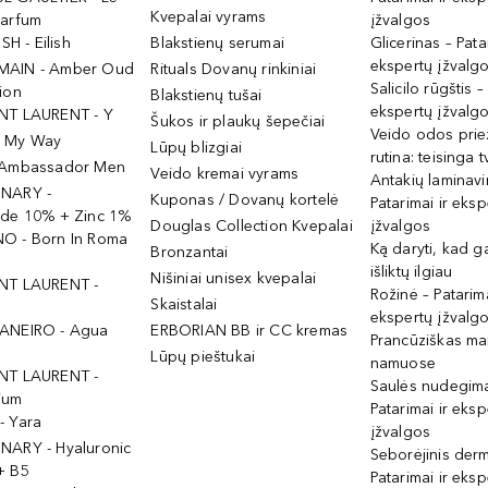
Kvepalai vyrams
Parfum
įžvalgos
ISH - Eilish
Blakstienų serumai
Glicerinas – Pata
ekspertų įžvalg
MAIN - Amber Oud
Rituals Dovanų rinkiniai
Salicilo rūgštis –
ion
Blakstienų tušai
ekspertų įžvalg
NT LAURENT - Y
Šukos ir plaukų šepečiai
Veido odos prie
- My Way
Lūpų blizgiai
rutina: teisinga 
 Ambassador Men
Veido kremai vyrams
Antakių laminav
INARY -
Kuponas / Dovanų kortelė
Patarimai ir eksp
ide 10% + Zinc 1%
Douglas Collection Kvepalai
įžvalgos
O - Born In Roma
Ką daryti, kad 
Bronzantai
išliktų ilgiau
Nišiniai unisex kvepalai
NT LAURENT -
Rožinė – Patarima
Skaistalai
ekspertų įžvalg
ANEIRO - Agua
ERBORIAN BB ir CC kremas
Prancūziškas ma
Lūpų pieštukai
namuose
NT LAURENT -
Saulės nudegima
ium
Patarimai ir eksp
- Yara
įžvalgos
NARY - Hyaluronic
Seborėjinis derm
+ B5
Patarimai ir eksp