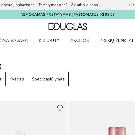
ovanų pakavimas Pristatymas per 1 - 2 darbo dienas
GR
NEMOKAMAS PRISTATYMAS Į PAŠTOMATUS IKI 08 09
Į Douglas pagrindinį pu
ŽINA VASARA
K-BEAUTY
AKCIJOS
PREKIŲ ŽENKLAI
meniu
aryti Amžina vasara meniu
Atidaryti AKCIJOS meniu
Atidaryti PREKIŲ 
)
6
REZULTATAI
a
Kvapas
Spec.pasiūlymas