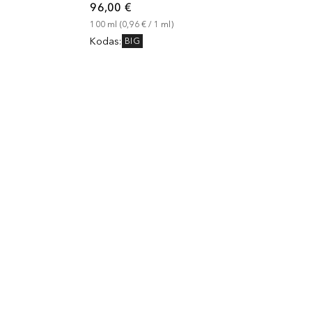
96,00 €
100
ml
 (
0,96 €
 / 
1
ml
)
Kodas
:
BIG