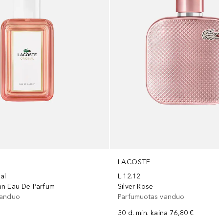
LACOSTE
al
L.12.12
an Eau De Parfum
Silver Rose
vanduo
Parfumuotas vanduo
30 d. min. kaina
76,80 €