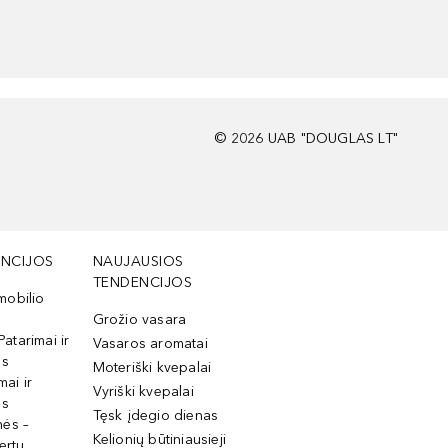
©
2026
UAB "DOUGLAS LT"
NCIJOS
NAUJAUSIOS
TENDENCIJOS
mobilio
Grožio vasara
Patarimai ir
Vasaros aromatai
os
Moteriški kvepalai
mai ir
Vyriški kvepalai
os
Tęsk įdegio dienas
mės –
Kelionių būtiniausieji
ertų