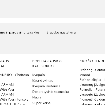
kimo ir pardavimo taisyklės
Slapukų nustatymai
RIAUSI
POPULIARIAUSIOS
GROŽIO TENDE
AI
KATEGORIJOS
Prabangūs auto
ANEIRO - Cheirosa
Kvepalai
kvapai
Ricinos aliejus – 
Išpardavimas
 ARMANI -
ekspertų įžvalg
Kvepalai moterims
 With You
Retinolis – Patari
Dekoratyvinė kosmetika
 ARMANI -
ekspertų įžvalg
Nauja
With You Intensely
Pigmentinės dė
Super kaina
L GAULTIER - Le
Patarimai ir eksp