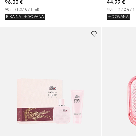
96,00 €
44,99 €
90
ml
 (
1,07 €
 / 
1
ml
)
40
ml
 (
1,12 €
 / 
1
E-KAINA
DOVANA
DOVANA