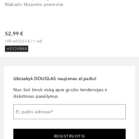
Makiažo fiksavimo priemonė
52,99 €
100
ml
 (
0,53 €
 / 
1
ml
)
DOVANA
Užsisakyk DOUGLAS naujienas el.paštu!
Nuo šiol žinok viską apie grožio tendencijas ir
išskirtinius pasiūlymus
El. pašto adresas
*
REGISTRUOTIS