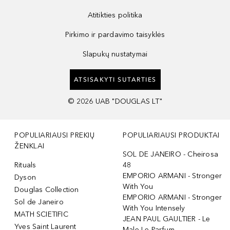
Atitikties politika
Pirkimo ir pardavimo taisyklės
Slapukų nustatymai
ATSISAKYTI SUTARTIES
©
2026
UAB "DOUGLAS LT"
POPULIARIAUSI PREKIŲ
POPULIARIAUSI PRODUKTAI
ŽENKLAI
SOL DE JANEIRO - Cheirosa
Rituals
48
EMPORIO ARMANI - Stronger
Dyson
With You
Douglas Collection
EMPORIO ARMANI - Stronger
Sol de Janeiro
With You Intensely
MATH SCIETIFIC
JEAN PAUL GAULTIER - Le
Yves Saint Laurent
Male Le Parfum