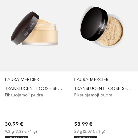
LAURA MERCIER
LAURA MERCIER
TRANSLUCENT LOOSE SETTING POWDER - MINI
TRANSLUCENT LOOSE SETTING POWDER
Fiksuojamoji pudra
Fiksuojamoji pudra
30,99 €
58,99 €
9.3
g
 (
3,33 €
 / 
1
g
)
29
g
 (
2,03 €
 / 
1
g
)