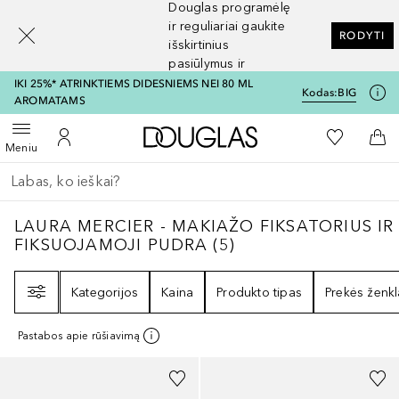
Douglas programėlę
[navigation.slideout.screenreader]
ir reguliariai gaukite
RODYTI
išskirtinius
pasiūlymus ir
nuolaidas
IKI 25%* ATRINKTIEMS DIDESNIEMS NEI 80 ML
Kodas:
BIG
AROMATAMS
Į Douglas pagrindinį pu
Į mano nor
Atidaryti meniu
Į mano paskyrą
Į kr
Meniu
Grįžk atgal
Vykdykite paiešką
LAURA MERCIER - MAKIAŽO FIKSATORIUS 
LAURA MERCIER - MAKIAŽO FIKSATORIUS IR
FIKSUOJAMOJI PUDRA
(
5
)
Filtras
Kategorijos
Kaina
Produkto tipas
Prekės ženkl
Pastabos apie rūšiavimą