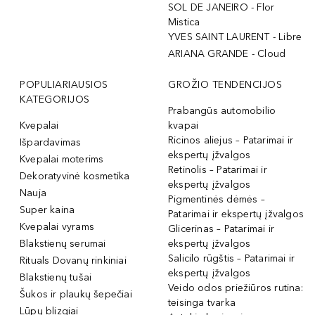
SOL DE JANEIRO - Flor
Mistica
YVES SAINT LAURENT - Libre
ARIANA GRANDE - Cloud
POPULIARIAUSIOS
GROŽIO TENDENCIJOS
KATEGORIJOS
Prabangūs automobilio
Kvepalai
kvapai
Ricinos aliejus – Patarimai ir
Išpardavimas
ekspertų įžvalgos
Kvepalai moterims
Retinolis – Patarimai ir
Dekoratyvinė kosmetika
ekspertų įžvalgos
Nauja
Pigmentinės dėmės –
Super kaina
Patarimai ir ekspertų įžvalgos
Kvepalai vyrams
Glicerinas – Patarimai ir
Blakstienų serumai
ekspertų įžvalgos
Salicilo rūgštis – Patarimai ir
Rituals Dovanų rinkiniai
ekspertų įžvalgos
Blakstienų tušai
Veido odos priežiūros rutina:
Šukos ir plaukų šepečiai
teisinga tvarka
Lūpų blizgiai