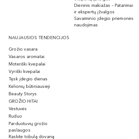
Dieninis makiažas – Patarimai
ir ekspertų įžvalgos
Savaiminio įdegio priemonės
naudojimas
NAUJAUSIOS TENDENCIJOS
Grožio vasara
Vasaros aromatai
Moteriški kvepalai
Vyriški kvepalai
Tęsk įdegio dienas
Kelionių būtiniausieji
Beauty Storys
GROŽIO HITAI
Vestuvės
Ruduo
Parduotuvių grožio
paslaugos
Raskite tobulą dovaną