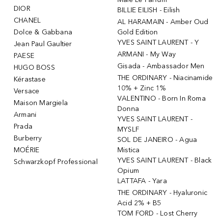
DIOR
BILLIE EILISH - Eilish
CHANEL
AL HARAMAIN - Amber Oud
Dolce & Gabbana
Gold Edition
YVES SAINT LAURENT - Y
Jean Paul Gaultier
ARMANI - My Way
PAESE
Gisada - Ambassador Men
HUGO BOSS
THE ORDINARY - Niacinamide
Kérastase
10% + Zinc 1%
Versace
VALENTINO - Born In Roma
Maison Margiela
Donna
Armani
YVES SAINT LAURENT -
Prada
MYSLF
Burberry
SOL DE JANEIRO - Agua
MOÉRIE
Mistica
YVES SAINT LAURENT - Black
Schwarzkopf Professional
Opium
LATTAFA - Yara
THE ORDINARY - Hyaluronic
Acid 2% + B5
TOM FORD - Lost Cherry