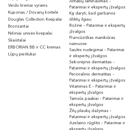
Antakių laminavimas –
Veido kremai vyrams
Patarimai ir ekspertų įžvalgos
Kuponas / Dovanų kortelė
Ką daryti, kad garbanos
Douglas Collection Kvepalai
išliktų ilgiau
Rožinė – Patarimai ir ekspertų
Bronzantai
įžvalgos
Nišiniai unisex kvepalai
Prancūziškas manikiūras
Skaistalai
namuose
ERBORIAN BB ir CC kremas
Saulės nudegimai – Patarimai
Lūpų pieštukai
ir ekspertų įžvalgos
Seborėjinis dermatitas –
Patarimai ir ekspertų įžvalgos
Perioralinis dermatitas –
Patarimai ir ekspertų įžvalgos
Vitaminas E – Patarimai ir
ekspertų įžvalgos
Tamsūs paakiai – Patarimai ir
ekspertų įžvalgos
Žilų plaukų dažymas –
Patarimai ir ekspertų įžvalgos
Azelaino rūgštis – Patarimai ir
ekspertų įžvalgos