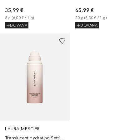
35,99 €
65,99 €
6
g
 (
6,00 €
 / 
1
g
)
20
g
 (
3,30 €
 / 
1
g
)
DOVANA
DOVANA
LAURA MERCIER
Translucent Hydrating Setting Spray Ultra-Blur