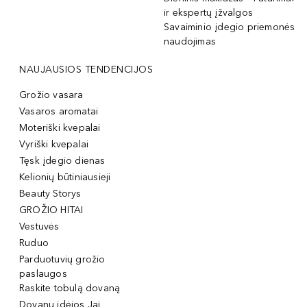
ir ekspertų įžvalgos
Savaiminio įdegio priemonės
naudojimas
NAUJAUSIOS TENDENCIJOS
Grožio vasara
Vasaros aromatai
Moteriški kvepalai
Vyriški kvepalai
Tęsk įdegio dienas
Kelionių būtiniausieji
Beauty Storys
GROŽIO HITAI
Vestuvės
Ruduo
Parduotuvių grožio
paslaugos
Raskite tobulą dovaną
Dovanų idėjos Jai