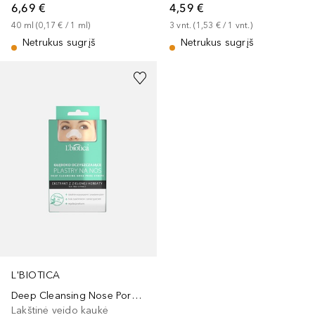
6,69 €
4,59 €
40
ml
 (
0,17 €
 / 
1
ml
)
3
vnt.
 (
1,53 €
 / 
1
vnt.
)
Netrukus sugrįš
Netrukus sugrįš
L'BIOTICA
Deep Cleansing Nose Pore Strips
Lakštinė veido kaukė