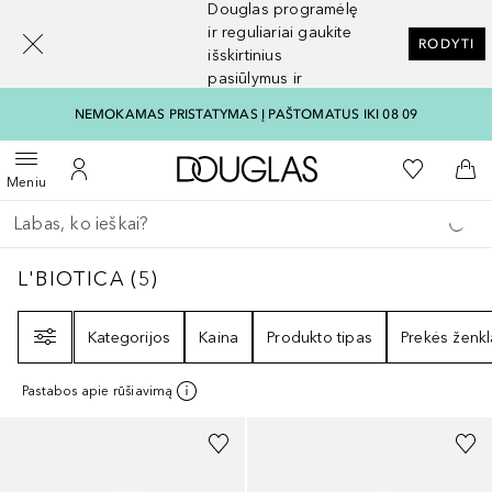
Douglas programėlę
[navigation.slideout.screenreader]
ir reguliariai gaukite
RODYTI
išskirtinius
pasiūlymus ir
nuolaidas
NEMOKAMAS PRISTATYMAS Į PAŠTOMATUS IKI 08 09
Į Douglas pagrindinį pu
Į mano nor
Atidaryti meniu
Į mano paskyrą
Į kr
Meniu
Grįžk atgal
Vykdykite paiešką
L'BIOTICA
5
REZULTATAI
L'BIOTICA
(
5
)
Filtras
Kategorijos
Kaina
Produkto tipas
Prekės ženkl
Pastabos apie rūšiavimą