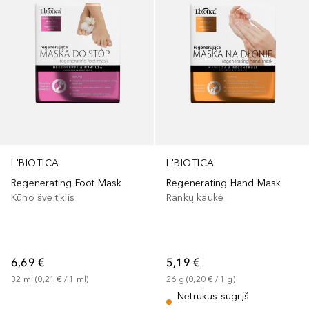
L'BIOTICA
L'BIOTICA
Regenerating Foot Mask
Regenerating Hand Mask
Kūno šveitiklis
Rankų kaukė
6,69 €
5,19 €
32
ml
 (
0,21 €
 / 
1
ml
)
26
g
 (
0,20 €
 / 
1
g
)
Netrukus sugrįš