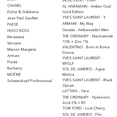
BILLIE EILISH - Eilish
CHANEL
AL HARAMAIN - Amber Oud
Dolce & Gabbana
Gold Edition
YVES SAINT LAURENT - Y
Jean Paul Gaultier
ARMANI - My Way
PAESE
Gisada - Ambassador Men
HUGO BOSS
THE ORDINARY - Niacinamide
Kérastase
10% + Zinc 1%
Versace
VALENTINO - Born In Roma
Maison Margiela
Donna
Armani
YVES SAINT LAURENT -
Prada
MYSLF
Burberry
SOL DE JANEIRO - Agua
MOÉRIE
Mistica
YVES SAINT LAURENT - Black
Schwarzkopf Professional
Opium
LATTAFA - Yara
THE ORDINARY - Hyaluronic
Acid 2% + B5
TOM FORD - Lost Cherry
SOL DE JANEIRO - Flor