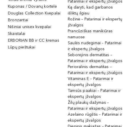
Patarimai ir ekspertų įžvalgos
Kuponas / Dovanų kortelė
Ką daryti, kad garbanos
Douglas Collection Kvepalai
išliktų ilgiau
Rožinė – Patarimai ir ekspertų
Bronzantai
įžvalgos
Nišiniai unisex kvepalai
Prancūziškas manikiūras
Skaistalai
namuose
ERBORIAN BB ir CC kremas
Saulės nudegimai – Patarimai
Lūpų pieštukai
ir ekspertų įžvalgos
Seborėjinis dermatitas –
Patarimai ir ekspertų įžvalgos
Perioralinis dermatitas –
Patarimai ir ekspertų įžvalgos
Vitaminas E – Patarimai ir
ekspertų įžvalgos
Tamsūs paakiai – Patarimai ir
ekspertų įžvalgos
Žilų plaukų dažymas –
Patarimai ir ekspertų įžvalgos
Azelaino rūgštis – Patarimai ir
ekspertų įžvalgos
Dieninis makiažas – Patarimai