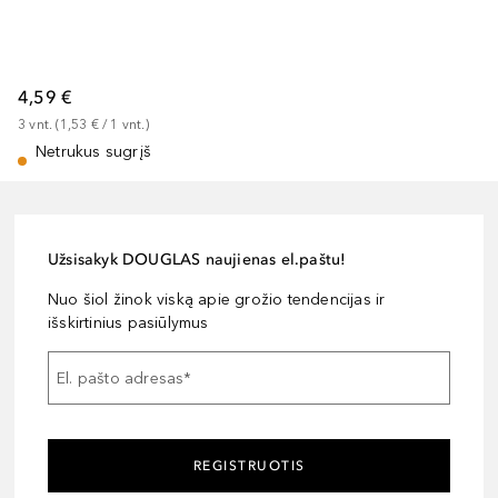
4,59 €
3
vnt.
 (
1,53 €
 / 
1
vnt.
)
Netrukus sugrįš
Užsisakyk DOUGLAS naujienas el.paštu!
Nuo šiol žinok viską apie grožio tendencijas ir
išskirtinius pasiūlymus
El. pašto adresas
*
REGISTRUOTIS