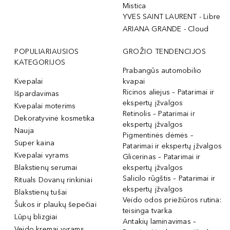
Mistica
YVES SAINT LAURENT - Libre
ARIANA GRANDE - Cloud
POPULIARIAUSIOS
GROŽIO TENDENCIJOS
KATEGORIJOS
Prabangūs automobilio
Kvepalai
kvapai
Ricinos aliejus – Patarimai ir
Išpardavimas
ekspertų įžvalgos
Kvepalai moterims
Retinolis – Patarimai ir
Dekoratyvinė kosmetika
ekspertų įžvalgos
Nauja
Pigmentinės dėmės –
Super kaina
Patarimai ir ekspertų įžvalgos
Kvepalai vyrams
Glicerinas – Patarimai ir
Blakstienų serumai
ekspertų įžvalgos
Salicilo rūgštis – Patarimai ir
Rituals Dovanų rinkiniai
ekspertų įžvalgos
Blakstienų tušai
Veido odos priežiūros rutina:
Šukos ir plaukų šepečiai
teisinga tvarka
Lūpų blizgiai
Antakių laminavimas –
Veido kremai vyrams