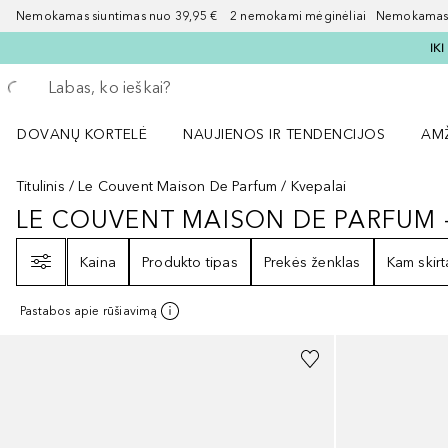
Nemokamas siuntimas nuo 39,95 € 2 nemokami mėginėliai Nemokamas d
IK
Grįžk atgal
Vykdykite paiešką
DOVANŲ KORTELĖ
NAUJIENOS IR TENDENCIJOS
AM
Atidaryti NAUJIENOS IR TENDENCIJOS 
Atid
Titulinis
Le Couvent Maison De Parfum
Kvepalai
LE COUVENT MAISON DE PARFUM -
LE COUVENT MAISON DE PARFUM
Filtras
Kaina
Produkto tipas
Prekės ženklas
Kam skirt
Pastabos apie rūšiavimą