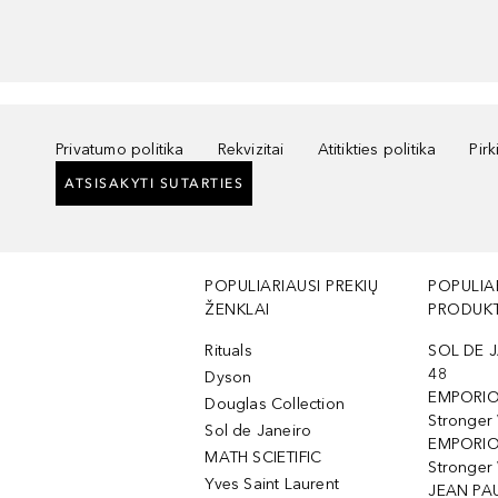
Privatumo politika
Rekvizitai
Atitikties politika
Pir
ATSISAKYTI SUTARTIES
POPULIARIAUSI PREKIŲ
POPULIA
ŽENKLAI
PRODUKT
Rituals
SOL DE J
48
Dyson
EMPORIO
Douglas Collection
Stronger
Sol de Janeiro
EMPORIO
MATH SCIETIFIC
Stronger 
Yves Saint Laurent
JEAN PAU