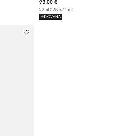
93,00 €
50
ml
 (
1,86 €
 / 
1
ml
)
DOVANA