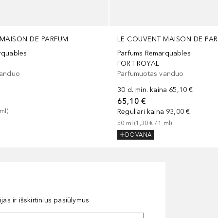
 MAISON DE PARFUM
LE COUVENT MAISON DE PA
rquables
Parfums Remarquables
FORT ROYAL
vanduo
Parfumuotas vanduo
30 d. min. kaina
65,10 €
65,10 €
ml
)
Reguliari kaina
93,00 €
50
ml
 (
1,30 €
 / 
1
ml
)
DOVANA
as ir išskirtinius pasiūlymus