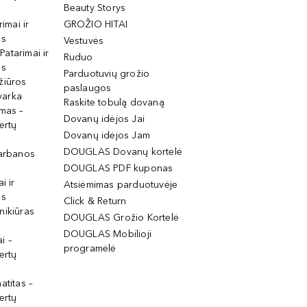
Beauty Storys
rimai ir
GROŽIO HITAI
os
Vestuvės
 Patarimai ir
Ruduo
os
Parduotuvių grožio
žiūros
paslaugos
tvarka
Raskite tobulą dovaną
imas –
Dovanų idėjos Jai
ertų
Dovanų idėjos Jam
DOUGLAS Dovanų kortelė
garbanos
DOUGLAS PDF kuponas
i ir
Atsiėmimas parduotuvėje
os
Click & Return
nikiūras
DOUGLAS Grožio Kortelė
DOUGLAS Mobilioji
i –
programėlė
ertų
atitas –
ertų