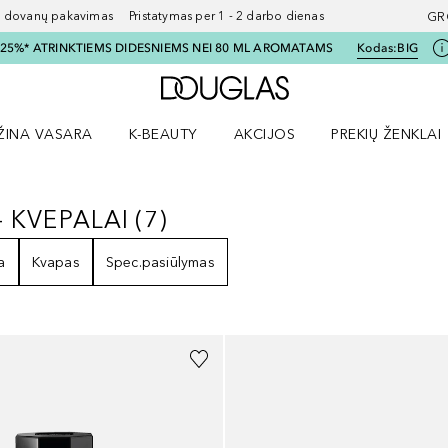
ovanų pakavimas Pristatymas per 1 - 2 darbo dienas
GR
I 25%* ATRINKTIEMS DIDESNIEMS NEI 80 ML AROMATAMS
Kodas:
BIG
Į Douglas pagrindinį pu
ŽINA VASARA
K-BEAUTY
AKCIJOS
PREKIŲ ŽENKLAI
meniu
aryti Amžina vasara meniu
Atidaryti AKCIJOS meniu
Atidaryti PREKIŲ 
 KVEPALAI
(
7
)
 - KVEPALAI
7
REZULTATAI
a
Kvapas
Spec.pasiūlymas