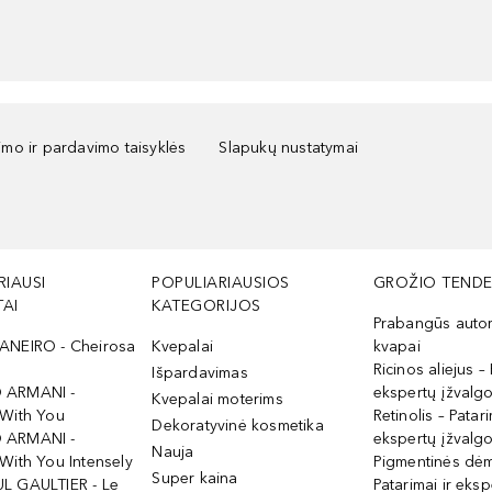
kimo ir pardavimo taisyklės
Slapukų nustatymai
RIAUSI
POPULIARIAUSIOS
GROŽIO TENDE
AI
KATEGORIJOS
Prabangūs auto
ANEIRO - Cheirosa
Kvepalai
kvapai
Ricinos aliejus – 
Išpardavimas
 ARMANI -
ekspertų įžvalg
Kvepalai moterims
 With You
Retinolis – Patari
Dekoratyvinė kosmetika
 ARMANI -
ekspertų įžvalg
Nauja
With You Intensely
Pigmentinės dė
Super kaina
L GAULTIER - Le
Patarimai ir eksp