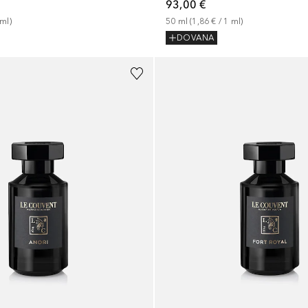
93,00 €
ml
)
50
ml
 (
1,86 €
 / 
1
ml
)
DOVANA