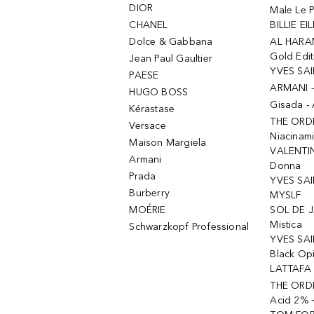
DIOR
Male Le 
CHANEL
BILLIE EIL
Dolce & Gabbana
AL HARA
Gold Edit
Jean Paul Gaultier
YVES SAI
PAESE
ARMANI 
HUGO BOSS
Gisada -
Kérastase
THE ORD
Versace
Niacinam
Maison Margiela
VALENTIN
Armani
Donna
Prada
YVES SAI
Burberry
MYSLF
MOÉRIE
SOL DE J
Mistica
Schwarzkopf Professional
YVES SAI
Black Op
LATTAFA 
THE ORDI
Acid 2% 