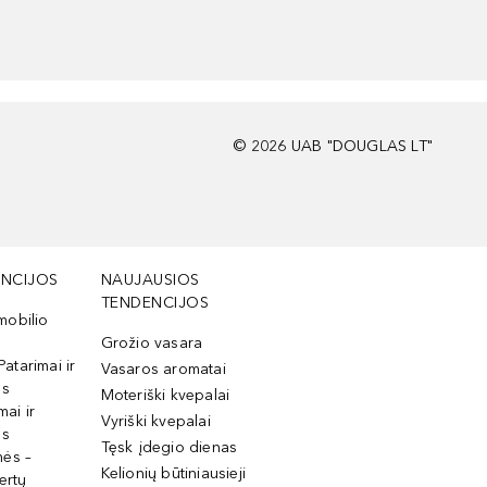
©
2026
UAB "DOUGLAS LT"
NCIJOS
NAUJAUSIOS
TENDENCIJOS
mobilio
Grožio vasara
Patarimai ir
Vasaros aromatai
os
Moteriški kvepalai
mai ir
Vyriški kvepalai
os
Tęsk įdegio dienas
mės –
Kelionių būtiniausieji
ertų