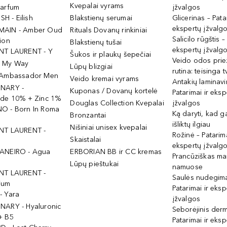
Kvepalai vyrams
Parfum
įžvalgos
ISH - Eilish
Blakstienų serumai
Glicerinas – Pata
ekspertų įžvalg
MAIN - Amber Oud
Rituals Dovanų rinkiniai
Salicilo rūgštis –
ion
Blakstienų tušai
ekspertų įžvalg
NT LAURENT - Y
Šukos ir plaukų šepečiai
Veido odos prie
- My Way
Lūpų blizgiai
rutina: teisinga 
 Ambassador Men
Veido kremai vyrams
Antakių laminav
INARY -
Kuponas / Dovanų kortelė
Patarimai ir eksp
ide 10% + Zinc 1%
Douglas Collection Kvepalai
įžvalgos
O - Born In Roma
Ką daryti, kad 
Bronzantai
išliktų ilgiau
Nišiniai unisex kvepalai
NT LAURENT -
Rožinė – Patarima
Skaistalai
ekspertų įžvalg
ANEIRO - Agua
ERBORIAN BB ir CC kremas
Prancūziškas ma
Lūpų pieštukai
namuose
NT LAURENT -
Saulės nudegima
ium
Patarimai ir eksp
- Yara
įžvalgos
NARY - Hyaluronic
Seborėjinis derm
+ B5
Patarimai ir eksp