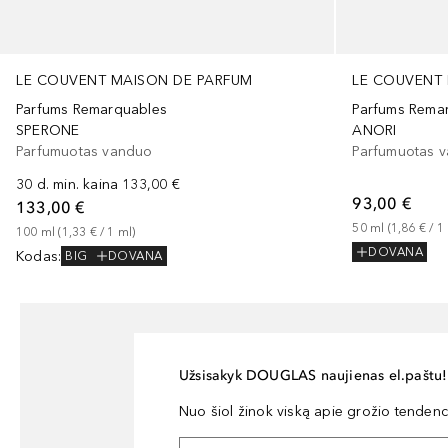
LE COUVENT MAISON DE PARFUM
LE COUVENT
Parfums Remarquables
Parfums Rema
SPERONE
ANORI
Parfumuotas vanduo
Parfumuotas 
30 d. min. kaina
133,00 €
93,00 €
133,00 €
50
ml
 (
1,86 €
 / 
1
100
ml
 (
1,33 €
 / 
1
ml
)
DOVANA
Kodas
:
BIG
DOVANA
Užsisakyk DOUGLAS naujienas el.paštu!
Nuo šiol žinok viską apie grožio tendencij