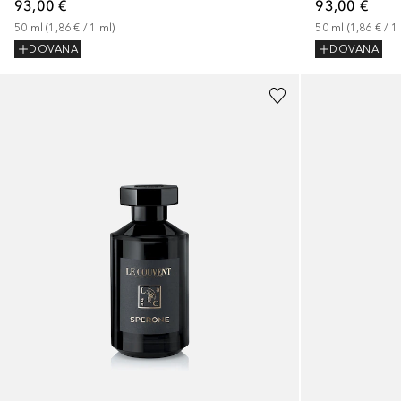
93,00 €
93,00 €
50
ml
 (
1,86 €
 / 
1
ml
)
50
ml
 (
1,86 €
 / 
1
DOVANA
DOVANA