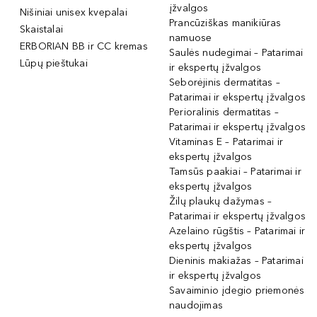
įžvalgos
Nišiniai unisex kvepalai
Prancūziškas manikiūras
Skaistalai
namuose
ERBORIAN BB ir CC kremas
Saulės nudegimai – Patarimai
Lūpų pieštukai
ir ekspertų įžvalgos
Seborėjinis dermatitas –
Patarimai ir ekspertų įžvalgos
Perioralinis dermatitas –
Patarimai ir ekspertų įžvalgos
Vitaminas E – Patarimai ir
ekspertų įžvalgos
Tamsūs paakiai – Patarimai ir
ekspertų įžvalgos
Žilų plaukų dažymas –
Patarimai ir ekspertų įžvalgos
Azelaino rūgštis – Patarimai ir
ekspertų įžvalgos
Dieninis makiažas – Patarimai
ir ekspertų įžvalgos
Savaiminio įdegio priemonės
naudojimas