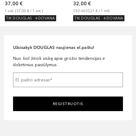
37,00 €
32,00 €
1
vnt.
 (
37,00 €
 / 
1
vnt.
)
150
ml
 (
0,21 €
 / 
1
ml
)
TIK DOUGLAS
DOVANA
TIK DOUGLAS
DOVANA
Užsisakyk DOUGLAS naujienas el.paštu!
Nuo šiol žinok viską apie grožio tendencijas ir
išskirtinius pasiūlymus
El. pašto adresas
*
REGISTRUOTIS