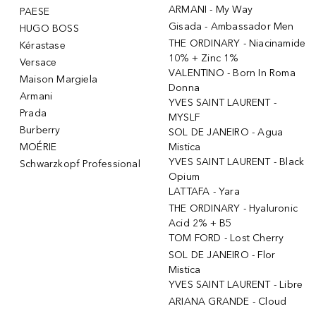
ARMANI - My Way
PAESE
Gisada - Ambassador Men
HUGO BOSS
THE ORDINARY - Niacinamide
Kérastase
10% + Zinc 1%
Versace
VALENTINO - Born In Roma
Maison Margiela
Donna
Armani
YVES SAINT LAURENT -
Prada
MYSLF
Burberry
SOL DE JANEIRO - Agua
MOÉRIE
Mistica
YVES SAINT LAURENT - Black
Schwarzkopf Professional
Opium
LATTAFA - Yara
THE ORDINARY - Hyaluronic
Acid 2% + B5
TOM FORD - Lost Cherry
SOL DE JANEIRO - Flor
Mistica
YVES SAINT LAURENT - Libre
ARIANA GRANDE - Cloud