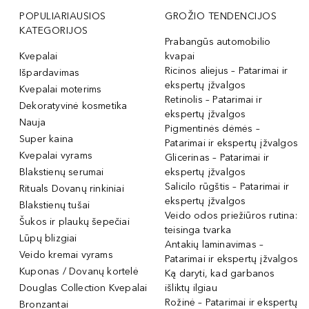
POPULIARIAUSIOS
GROŽIO TENDENCIJOS
KATEGORIJOS
Prabangūs automobilio
Kvepalai
kvapai
Ricinos aliejus – Patarimai ir
Išpardavimas
ekspertų įžvalgos
Kvepalai moterims
Retinolis – Patarimai ir
Dekoratyvinė kosmetika
ekspertų įžvalgos
Nauja
Pigmentinės dėmės –
Super kaina
Patarimai ir ekspertų įžvalgos
Kvepalai vyrams
Glicerinas – Patarimai ir
Blakstienų serumai
ekspertų įžvalgos
Salicilo rūgštis – Patarimai ir
Rituals Dovanų rinkiniai
ekspertų įžvalgos
Blakstienų tušai
Veido odos priežiūros rutina:
Šukos ir plaukų šepečiai
teisinga tvarka
Lūpų blizgiai
Antakių laminavimas –
Veido kremai vyrams
Patarimai ir ekspertų įžvalgos
Kuponas / Dovanų kortelė
Ką daryti, kad garbanos
Douglas Collection Kvepalai
išliktų ilgiau
Rožinė – Patarimai ir ekspertų
Bronzantai