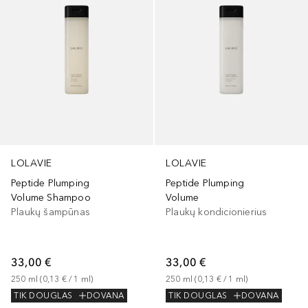
LOLAVIE
LOLAVIE
Peptide Plumping
Peptide Plumping
Volume Shampoo
Volume
Plaukų šampūnas
Plaukų kondicionierius
33,00 €
33,00 €
250
ml
 (
0,13 €
 / 
1
ml
)
250
ml
 (
0,13 €
 / 
1
ml
)
TIK DOUGLAS
DOVANA
TIK DOUGLAS
DOVANA