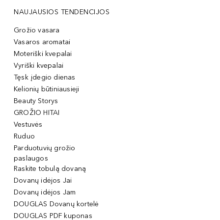
NAUJAUSIOS TENDENCIJOS
Grožio vasara
Vasaros aromatai
Moteriški kvepalai
Vyriški kvepalai
Tęsk įdegio dienas
Kelionių būtiniausieji
Beauty Storys
GROŽIO HITAI
Vestuvės
Ruduo
Parduotuvių grožio
paslaugos
Raskite tobulą dovaną
Dovanų idėjos Jai
Dovanų idėjos Jam
DOUGLAS Dovanų kortelė
DOUGLAS PDF kuponas