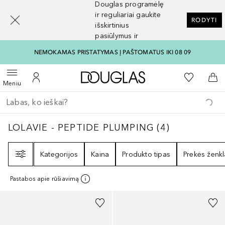
Douglas programėlę
[navigation.slideout.screenreader]
ir reguliariai gaukite
RODYTI
išskirtinius
pasiūlymus ir
nuolaidas
NEMOKAMAS PRISTATYMAS Į PAŠTOMATUS IKI 08 09
Į Douglas pagrindinį pu
Į mano nor
Atidaryti meniu
Į mano paskyrą
Į kr
Meniu
Grįžk atgal
Vykdykite paiešką
LOLAVIE - PEPTIDE PLUMPING
4
REZULTATA
LOLAVIE - PEPTIDE PLUMPING
(
4
)
Filtras
Kategorijos
Kaina
Produkto tipas
Prekės ženkl
Pastabos apie rūšiavimą