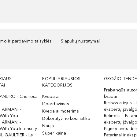
kimo ir pardavimo taisyklės
Slapukų nustatymai
RIAUSI
POPULIARIAUSIOS
GROŽIO TENDE
AI
KATEGORIJOS
Prabangūs auto
ANEIRO - Cheirosa
Kvepalai
kvapai
Ricinos aliejus – 
Išpardavimas
 ARMANI -
ekspertų įžvalg
Kvepalai moterims
 With You
Retinolis – Patari
Dekoratyvinė kosmetika
 ARMANI -
ekspertų įžvalg
Nauja
With You Intensely
Pigmentinės dė
Super kaina
L GAULTIER - Le
Patarimai ir eksp