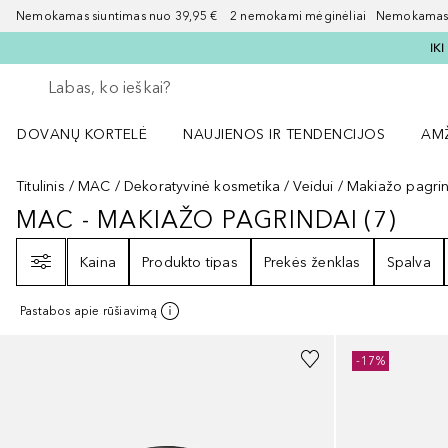
Nemokamas siuntimas nuo 39,95 € 2 nemokami mėginėliai Nemokamas d
IK
Grįžk atgal
Vykdykite paiešką
DOVANŲ KORTELĖ
NAUJIENOS IR TENDENCIJOS
AM
Atidaryti NAUJIENOS IR TENDENCIJOS 
Atid
Titulinis
MAC
Dekoratyvinė kosmetika
Veidui
Makiažo pagri
MAC - MAKIAŽO PAGRINDAI
(
7
)
MAC - MAKIAŽO PAGRINDAI
7
REZ
Filtras
Kaina
Produkto tipas
Prekės ženklas
Spalva
Pastabos apie rūšiavimą
+
27
+
13
-17%