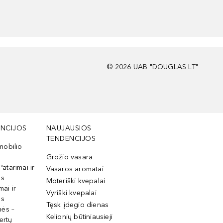
©
2026
UAB "DOUGLAS LT"
NCIJOS
NAUJAUSIOS
TENDENCIJOS
mobilio
Grožio vasara
Patarimai ir
Vasaros aromatai
os
Moteriški kvepalai
mai ir
Vyriški kvepalai
os
Tęsk įdegio dienas
mės –
Kelionių būtiniausieji
ertų