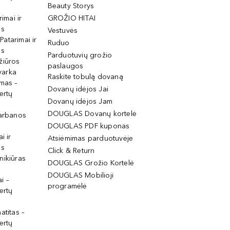
Beauty Storys
rimai ir
GROŽIO HITAI
os
Vestuvės
 Patarimai ir
Ruduo
os
Parduotuvių grožio
žiūros
paslaugos
tvarka
Raskite tobulą dovaną
imas –
Dovanų idėjos Jai
ertų
Dovanų idėjos Jam
DOUGLAS Dovanų kortelė
garbanos
DOUGLAS PDF kuponas
i ir
Atsiėmimas parduotuvėje
os
Click & Return
nikiūras
DOUGLAS Grožio Kortelė
DOUGLAS Mobilioji
i –
programėlė
ertų
atitas –
ertų