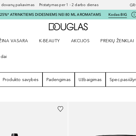
ovanų pakavimas Pristatymas per 1 - 2 darbo dienas
GR
I 25%* ATRINKTIEMS DIDESNIEMS NEI 80 ML AROMATAMS
Kodas:
BIG
Į Douglas pagrindinį pu
ŽINA VASARA
K-BEAUTY
AKCIJOS
PREKIŲ ŽENKLAI
meniu
aryti Amžina vasara meniu
Atidaryti AKCIJOS meniu
Atidaryti PREKIŲ 
ndai
ULTATAI
Produkto savybės
Padengimas
Užbaigimas
Spec.pasiūl
+
30