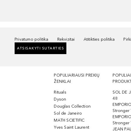
Privatumo politika
Rekvizitai
Atitikties politika
Pir
ATSISAKYTI SUTARTIES
POPULIARIAUSI PREKIŲ
POPULIA
ŽENKLAI
PRODUKT
Rituals
SOL DE J
48
Dyson
EMPORIO
Douglas Collection
Stronger
Sol de Janeiro
EMPORIO
MATH SCIETIFIC
Stronger 
Yves Saint Laurent
JEAN PAU