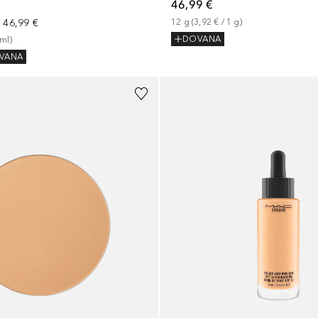
46,99 €
a
46,99 €
12
g
 (
3,92 €
 / 
1
g
)
DOVANA
ml
)
VANA