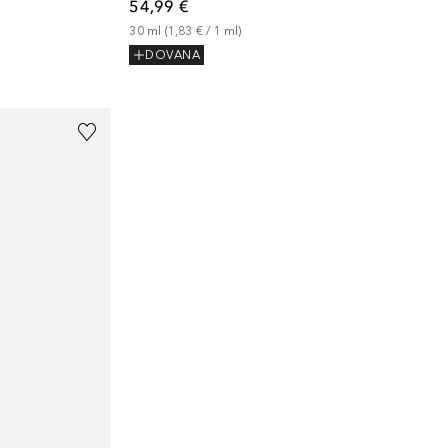
54,99 €
30
ml
 (
1,83 €
 / 
1
ml
)
DOVANA