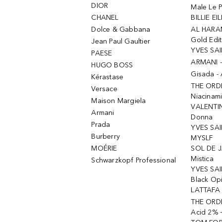
DIOR
Male Le 
CHANEL
BILLIE EIL
Dolce & Gabbana
AL HARA
Gold Edit
Jean Paul Gaultier
YVES SAI
PAESE
ARMANI 
HUGO BOSS
Gisada -
Kérastase
THE ORD
Versace
Niacinam
Maison Margiela
VALENTIN
Armani
Donna
Prada
YVES SAI
Burberry
MYSLF
MOÉRIE
SOL DE J
Mistica
Schwarzkopf Professional
YVES SAI
Black Op
LATTAFA 
THE ORDI
Acid 2% 