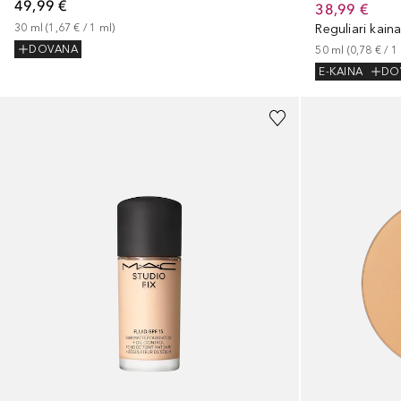
49,99 €
38,99 €
30
ml
 (
1,67 €
 / 
1
ml
)
Reguliari kain
DOVANA
50
ml
 (
0,78 €
 / 
1
E-KAINA
DO
+
13
+
7