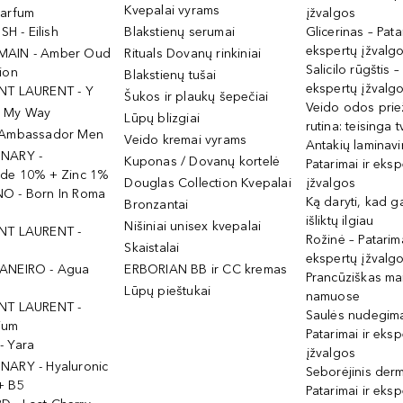
Kvepalai vyrams
Parfum
įžvalgos
ISH - Eilish
Blakstienų serumai
Glicerinas – Pata
ekspertų įžvalg
MAIN - Amber Oud
Rituals Dovanų rinkiniai
Salicilo rūgštis –
ion
Blakstienų tušai
ekspertų įžvalg
NT LAURENT - Y
Šukos ir plaukų šepečiai
Veido odos prie
- My Way
Lūpų blizgiai
rutina: teisinga 
 Ambassador Men
Veido kremai vyrams
Antakių laminav
INARY -
Kuponas / Dovanų kortelė
Patarimai ir eksp
ide 10% + Zinc 1%
Douglas Collection Kvepalai
įžvalgos
O - Born In Roma
Ką daryti, kad 
Bronzantai
išliktų ilgiau
Nišiniai unisex kvepalai
NT LAURENT -
Rožinė – Patarima
Skaistalai
ekspertų įžvalg
ANEIRO - Agua
ERBORIAN BB ir CC kremas
Prancūziškas ma
Lūpų pieštukai
namuose
NT LAURENT -
Saulės nudegima
ium
Patarimai ir eksp
- Yara
įžvalgos
NARY - Hyaluronic
Seborėjinis derm
+ B5
Patarimai ir eksp