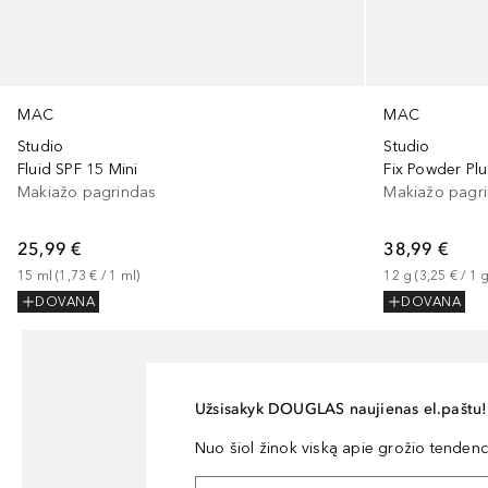
MAC
MAC
Studio
Studio
Fluid SPF 15 Mini
Fix Powder Plu
Makiažo pagrindas
Makiažo pagr
25,99 €
38,99 €
15
ml
 (
1,73 €
 / 
1
ml
)
12
g
 (
3,25 €
 / 
1
DOVANA
DOVANA
Užsisakyk DOUGLAS naujienas el.paštu!
Nuo šiol žinok viską apie grožio tendencij