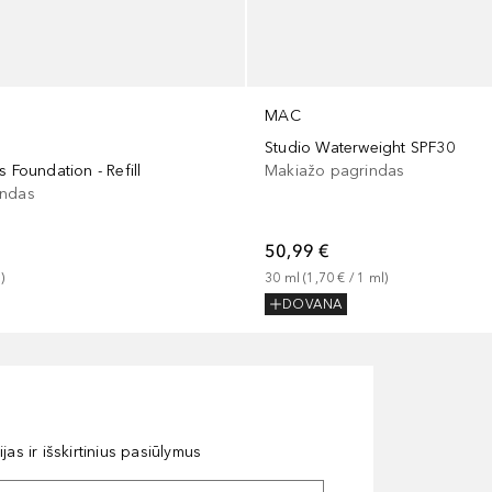
MAC
Studio Waterweight SPF30
s Foundation - Refill
Makiažo pagrindas
indas
50,99 €
g
)
30
ml
 (
1,70 €
 / 
1
ml
)
DOVANA
as ir išskirtinius pasiūlymus