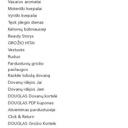
Vasaros aromatai
Moteriški kvepalai
Vyriški kvepalai
Tęsk įdegio dienas
Kelionių būtiniausieji
Beauty Storys
GROŽIO HITAI
Vestuvės
Ruduo
Parduotuvių grožio
paslaugos
Raskite tobulą dovaną
Dovanų idėjos Jai
Dovanų idėjos Jam
DOUGLAS Dovanų kortelė
DOUGLAS PDF kuponas
Atsiėmimas parduotuvėje
Click & Return
DOUGLAS Grožio Kortelė