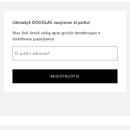
Užsisakyk DOUGLAS naujienas el.paštu!
Nuo šiol žinok viską apie grožio tendencijas ir
išskirtinius pasiūlymus
El. pašto adresas
*
REGISTRUOTIS