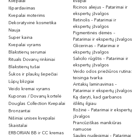
Kvepalai
kvapai
Ricinos aliejus – Patarimai ir
Išpardavimas
ekspertų įžvalgos
Kvepalai moterims
Retinolis – Patarimai ir
Dekoratyvinė kosmetika
ekspertų įžvalgos
Nauja
Pigmentinės dėmės –
Super kaina
Patarimai ir ekspertų įžvalgos
Kvepalai vyrams
Glicerinas – Patarimai ir
Blakstienų serumai
ekspertų įžvalgos
Salicilo rūgštis – Patarimai ir
Rituals Dovanų rinkiniai
ekspertų įžvalgos
Blakstienų tušai
Veido odos priežiūros rutina:
Šukos ir plaukų šepečiai
teisinga tvarka
Lūpų blizgiai
Antakių laminavimas –
Veido kremai vyrams
Patarimai ir ekspertų įžvalgos
Kuponas / Dovanų kortelė
Ką daryti, kad garbanos
Douglas Collection Kvepalai
išliktų ilgiau
Rožinė – Patarimai ir ekspertų
Bronzantai
įžvalgos
Nišiniai unisex kvepalai
Prancūziškas manikiūras
Skaistalai
namuose
ERBORIAN BB ir CC kremas
Saulės nudegimai – Patarimai