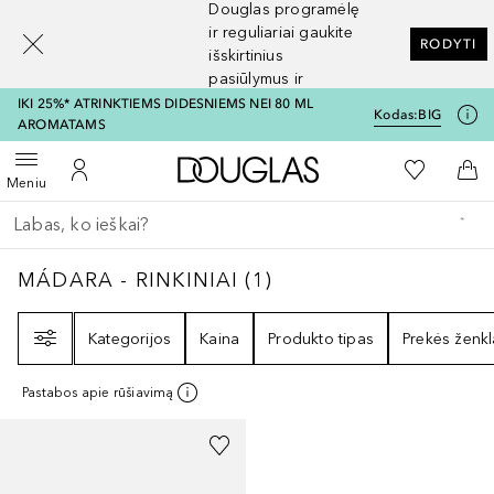
Douglas programėlę
[navigation.slideout.screenreader]
ir reguliariai gaukite
RODYTI
išskirtinius
pasiūlymus ir
nuolaidas
IKI 25%* ATRINKTIEMS DIDESNIEMS NEI 80 ML
Kodas:
BIG
AROMATAMS
Į Douglas pagrindinį pu
Į mano nor
Atidaryti meniu
Į mano paskyrą
Į kr
Meniu
Grįžk atgal
Vykdykite paiešką
MÁDARA - RINKINIAI
1
REZULTATAI
MÁDARA - RINKINIAI
(
1
)
Filtras
Kategorijos
Kaina
Produkto tipas
Prekės ženkl
Pastabos apie rūšiavimą