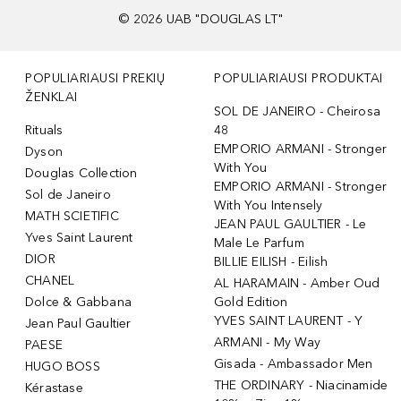
©
2026
UAB "DOUGLAS LT"
POPULIARIAUSI PREKIŲ
POPULIARIAUSI PRODUKTAI
ŽENKLAI
SOL DE JANEIRO - Cheirosa
Rituals
48
EMPORIO ARMANI - Stronger
Dyson
With You
Douglas Collection
EMPORIO ARMANI - Stronger
Sol de Janeiro
With You Intensely
MATH SCIETIFIC
JEAN PAUL GAULTIER - Le
Yves Saint Laurent
Male Le Parfum
DIOR
BILLIE EILISH - Eilish
CHANEL
AL HARAMAIN - Amber Oud
Dolce & Gabbana
Gold Edition
YVES SAINT LAURENT - Y
Jean Paul Gaultier
ARMANI - My Way
PAESE
Gisada - Ambassador Men
HUGO BOSS
THE ORDINARY - Niacinamide
Kérastase