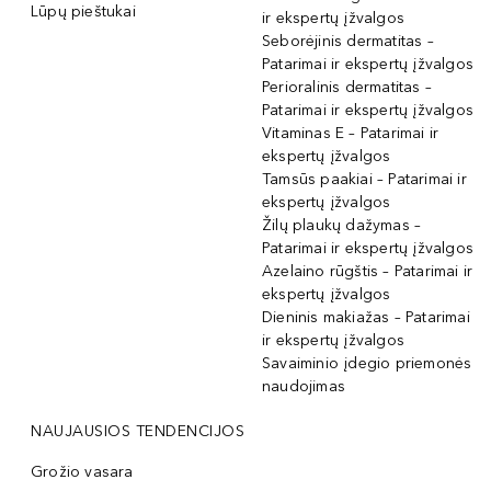
Lūpų pieštukai
ir ekspertų įžvalgos
Seborėjinis dermatitas –
Patarimai ir ekspertų įžvalgos
Perioralinis dermatitas –
Patarimai ir ekspertų įžvalgos
Vitaminas E – Patarimai ir
ekspertų įžvalgos
Tamsūs paakiai – Patarimai ir
ekspertų įžvalgos
Žilų plaukų dažymas –
Patarimai ir ekspertų įžvalgos
Azelaino rūgštis – Patarimai ir
ekspertų įžvalgos
Dieninis makiažas – Patarimai
ir ekspertų įžvalgos
Savaiminio įdegio priemonės
naudojimas
NAUJAUSIOS TENDENCIJOS
Grožio vasara