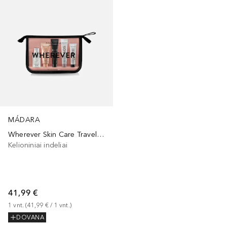
MÁDARA
Wherever Skin Care Travel Set 5in1
Kelioniniai indeliai
41,99 €
1
vnt.
 (
41,99 €
 / 
1
vnt.
)
DOVANA